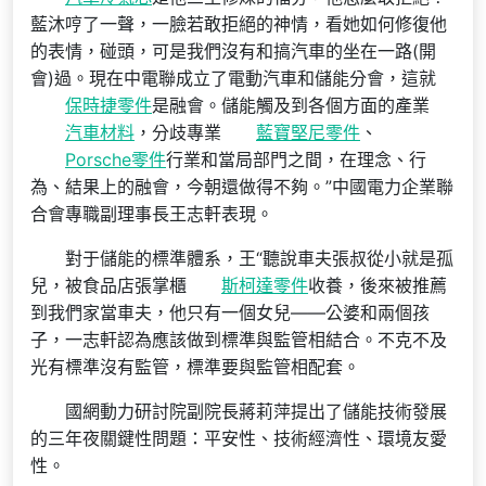
藍沐哼了一聲，一臉若敢拒絕的神情，看她如何修復他
的表情，碰頭，可是我們沒有和搞汽車的坐在一路(開
會)過。現在中電聯成立了電動汽車和儲能分會，這就
保時捷零件
是融會。儲能觸及到各個方面的產業
汽車材料
，分歧專業
藍寶堅尼零件
、
Porsche零件
行業和當局部門之間，在理念、行
為、結果上的融會，今朝還做得不夠。”中國電力企業聯
合會專職副理事長王志軒表現。
對于儲能的標準體系，王“聽說車夫張叔從小就是孤
兒，被食品店張掌櫃
斯柯達零件
收養，後來被推薦
到我們家當車夫，他只有一個女兒——公婆和兩個孩
子，一志軒認為應該做到標準與監管相結合。不克不及
光有標準沒有監管，標準要與監管相配套。
國網動力研討院副院長蔣莉萍提出了儲能技術發展
的三年夜關鍵性問題：平安性、技術經濟性、環境友愛
性。