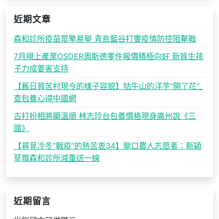
近期文章
森和診所疫苗眾擎易舉 青島藍谷打響疫情防控阻擊戰
7月規上產業OSDER奧斯德零件報價積極向好 新質生孩
子力成要害支持
【舊日貧苦村現今的樣子容貌】牯牛山的洋芋“開了花”_
查包養心得中國網
古打扮相將顯溫順 林志玲台包養價格現身廣州說《三
國》
【尋覓冷冬“戰疫”的熱苦衷34】龍口農人志愿者：新穎
草莓森和診所減重送一線
近期留言