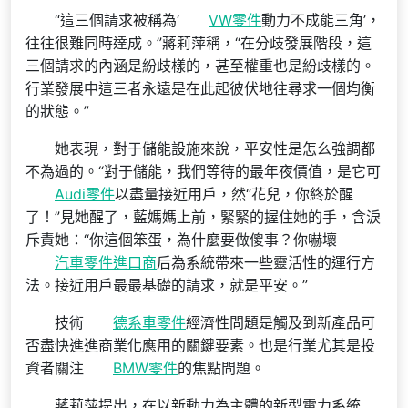
“這三個請求被稱為‘
VW零件
動力不成能三角’，
往往很難同時達成。”蔣莉萍稱，“在分歧發展階段，這
三個請求的內涵是紛歧樣的，甚至權重也是紛歧樣的。
行業發展中這三者永遠是在此起彼伏地往尋求一個均衡
的狀態。”
她表現，對于儲能設施來說，平安性是怎么強調都
不為過的。“對于儲能，我們等待的最年夜價值，是它可
Audi零件
以盡量接近用戶，然“花兒，你終於醒
了！”見她醒了，藍媽媽上前，緊緊的握住她的手，含淚
斥責她：“你這個笨蛋，為什麼要做傻事？你嚇壞
汽車零件進口商
后為系統帶來一些靈活性的運行方
法。接近用戶最最基礎的請求，就是平安。”
技術
德系車零件
經濟性問題是觸及到新產品可
否盡快進進商業化應用的關鍵要素。也是行業尤其是投
資者關注
BMW零件
的焦點問題。
蔣莉萍提出，在以新動力為主體的新型電力系統