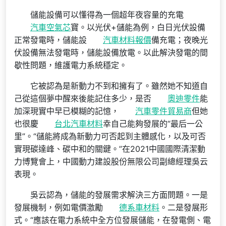
儲能設備可以懂得為一個超年夜容量的充電
汽車空氣芯
寶。以光伏+儲能為例，白日光伏設備
正常發電時，儲能設
汽車材料報價
備充電；夜晚光
伏設備無法發電時，儲能設備放電。以此解決發電的間
歇性問題，維護電力系統穩定。
它被認為是新動力不到和擁有了。雖然她不知道自
己從這個夢中醒來後能記住多少，是否
奧迪零件
能
加深現實中早已模糊的記憶，
汽車零件貿易商
但她
也很慶
台北汽車材料
幸自己能夠發展的“最后一公
里”。“儲能將成為新動力可否起到主體感化，以及可否
實現碳達峰、碳中和的關鍵。”在2021中國國際清潔動
力博覽會上，中國動力建設股份無限公司副總經理吳云
表現。
吳云認為，儲能的發展需求解決三方面問題。一是
發展機制，例如電價激勵
德系車材料
。二是發展形
式。“應該在電力系統中全方位發展儲能，在發電側、電