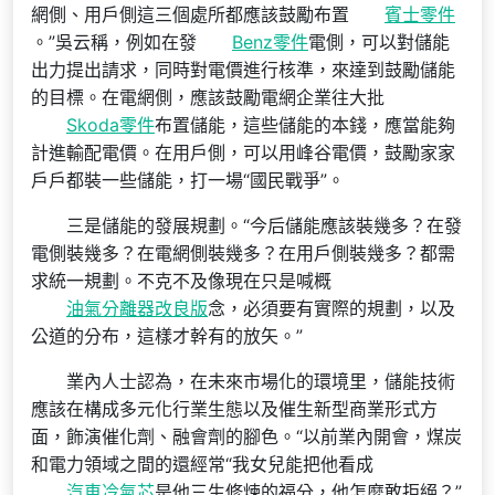
網側、用戶側這三個處所都應該鼓勵布置
賓士零件
。”吳云稱，例如在發
Benz零件
電側，可以對儲能
出力提出請求，同時對電價進行核準，來達到鼓勵儲能
的目標。在電網側，應該鼓勵電網企業往大批
Skoda零件
布置儲能，這些儲能的本錢，應當能夠
計進輸配電價。在用戶側，可以用峰谷電價，鼓勵家家
戶戶都裝一些儲能，打一場“國民戰爭”。
三是儲能的發展規劃。“今后儲能應該裝幾多？在發
電側裝幾多？在電網側裝幾多？在用戶側裝幾多？都需
求統一規劃。不克不及像現在只是喊概
油氣分離器改良版
念，必須要有實際的規劃，以及
公道的分布，這樣才幹有的放矢。”
業內人士認為，在未來市場化的環境里，儲能技術
應該在構成多元化行業生態以及催生新型商業形式方
面，飾演催化劑、融會劑的腳色。“以前業內開會，煤炭
和電力領域之間的還經常“我女兒能把他看成
汽車冷氣芯
是他三生修煉的福分，他怎麼敢拒絕？”