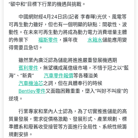
“碳中和”目標下行業的機遇與挑戰。
中國網財經4月24日訊(記者 李春暉)光伏、風電等
可再生動力雖好，但也有一個明顯的缺點：間歇性、波
動性。在未來可再生動力將成為動力電力消費增量主體
的佈景下
福斯零件
，擴年夜
水箱水
儲能應用變
得需要且急切。
雖然業內廣泛認為儲能將進進嚴重發展機遇期
賓利零件
，無望構成萬億級市場，不惜于冠之以“藍
海”、“新貴”
汽車零件報價
等各種溢美
汽車機油芯
之詞，但在具體奉行的時候
Bentley零件
又面臨困難重重，墮入“叫好不叫座”的
逆境。
行業專家和業內人士認為，為了切實推進儲能的高
質量發展，需求從價格激勵、發展形式、產業規劃、標
準體系和廢舊收受接管等方面進行全局性、系統性統籌
規劃安排。