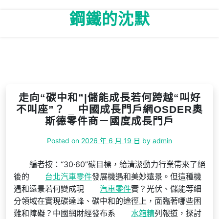
Skip
鋼鐵的沈默
to
content
走向“碳中和”|儲能成長若何跨越“叫好
不叫座”？ _ 中國成長門戶網OSDER奧
斯德零件商－國度成長門戶
Posted on
2026 年 6 月 19 日
by
admin
編者按：“30·60”碳目標，給清潔動力行業帶來了絕
後的
台北汽車零件
發展機遇和美妙遠景。但這種機
遇和遠景若何變成現
汽車零件
實？光伏、儲能等細
分領域在實現碳達峰、碳中和的途徑上，面臨著哪些困
難和障礙？中國網財經發布系
水箱精
列報道，探討