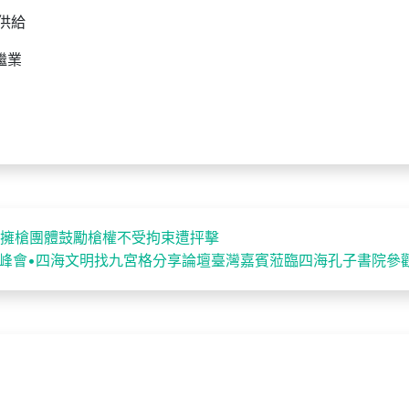
供給
繼業
不斷 擁槍團體鼓勵槍權不受拘束遭抨擊
峰會•四海文明找九宮格分享論壇臺灣嘉賓蒞臨四海孔子書院參