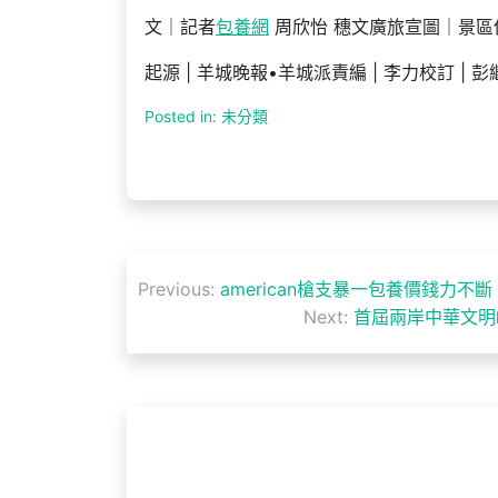
文｜記者
包養網
周欣怡 穗文廣旅宣圖｜景區
起源 | 羊城晚報•羊城派責編 | 李力校訂 | 彭
Posted in: 未分類
文
Previous:
american槍支暴一包養價錢力
章
Next:
首屆兩岸中華文明
導
覽