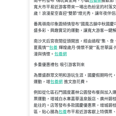
南平村發布“嗨玩黃金周，小鎮
包養網
撒歡節
寬大市平易近游客帶來一場出色紛呈的村落
歲！浪漫星空喜迎“雙節”燈光秀，讓年夜伴
番禺嶺南印象園傾情發布“國風古韻中秋國慶
盛多彩、興趣實足的運動，讓寬大游客一鍵
南沙天后宮夜間從頭開放，經由過程“集、食
夏風情”“
包養
輝煌歲月·情懷不變”“亂世華誕
漫與情懷。
包養網
多重優惠禮包 吸引游客到來
為豐盛群眾文明和游玩生涯，國慶假期時代
運動，增
包養網
進文旅花費。
例如從化區石門國度叢林公園發布餐與加入
票運動，增城白水寨嘉華溫泉飯店、廣州碧桂
能往的。店等發布多款國慶優惠票，增城碧
區，貼心腸為
包養
市平易近游客獻上特價票、