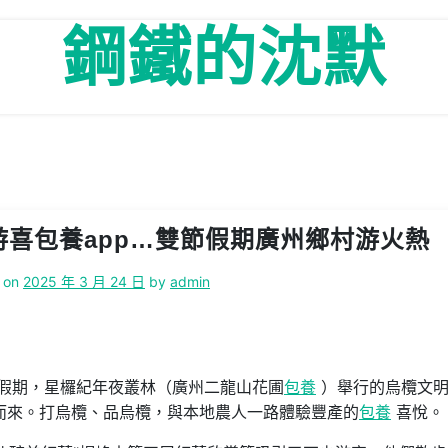
鋼鐵的沈默
喜包養app…雙節假期廣州鄉村游火熱
 on
2025 年 3 月 24 日
by
admin
假期，星欏紀年夜叢林（廣州二龍山花圃
包養
）舉行的烏欖文明
而來。打烏欖、品烏欖，與本地農人一路體驗豐產的
包養
喜悅。