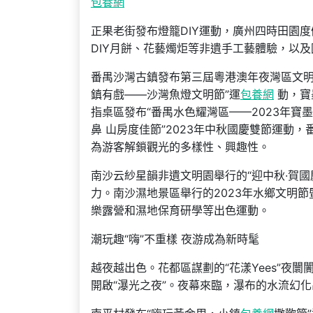
包養網
正果老街發布燈籠DIY運動，廣州四時田園
DIY月餅、花藝燭炬等非遺手工藝體驗，以
番禺沙灣古鎮發布第三屆粵港澳年夜灣區文明
鎮有戲——沙灣魚燈文明節”運
包養網
動，寶
指桌區發布“番禺水色耀灣區——2023年寶
鼻 山房度佳節”2023年中秋國慶雙節運動
為游客解鎖觀光的多樣性、興趣性。
南沙云紗星韻非遺文明園舉行的“迎中秋·賀
力。南沙濕地景區舉行的2023年水鄉文明
樂露營和濕地保育研學等出色運動。
潮玩趣“嗨”不重樣 夜游成為新時髦
越夜越出色。花都區謀劃的“花漾Yees”夜
開啟“瀑光之夜”。夜幕來臨，瀑布的水流幻