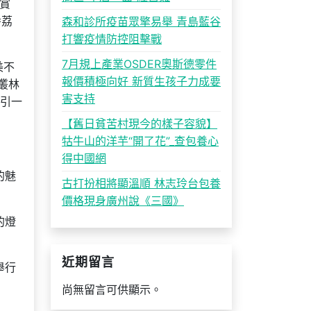
賞
番荔
森和診所疫苗眾擎易舉 青島藍谷
打響疫情防控阻擊戰
7月規上產業OSDER奧斯德零件
美不
報價積極向好 新質生孩子力成要
叢林
害支持
吸引一
【舊日貧苦村現今的樣子容貌】
牯牛山的洋芋“開了花”_查包養心
得中國網
的魅
古打扮相將顯溫順 林志玲台包養
價格現身廣州說《三國》
的燈
近期留言
舉行
尚無留言可供顯示。