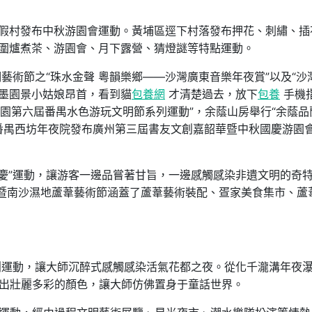
度假村發布中秋游園會運動。黃埔區逕下村落發布押花、刺繡、插
及圍爐煮茶、游園會、月下露營、猜燈謎等特點運動。
藝術節之“珠水金聲 粵韻樂鄉——沙灣廣東音樂年夜賞”以及“沙
墨園景小姑娘昂首，看到貓
包養網
才清楚過去，放下
包養
手機
墨園第六屆番禺水色游玩文明節系列運動”，余蔭山房舉行“余蔭品
，番禺西坊年夜院發布廣州第三屆書友文創嘉韶華暨中秋國慶游園
國慶”運動，讓游客一邊品嘗著甘旨，一邊感觸感染非遺文明的奇
節暨南沙濕地蘆葦藝術節涵蓋了蘆葦藝術裝配、疍家美食集市、蘆
闤闠運動，讓大師沉醉式感觸感染活氣花都之夜。從化千瀧溝年夜
化出壯麗多彩的顏色，讓大師仿佛置身于童話世界。