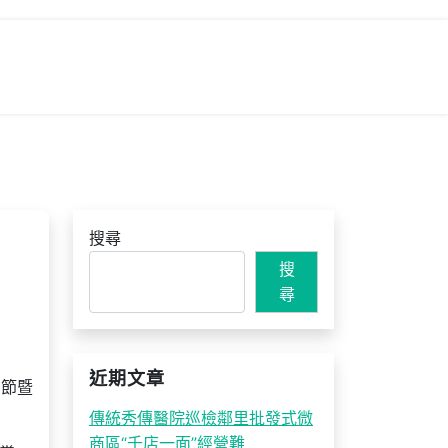
搜尋
搜
尋
近期文章
節暨
傳統秀傳醫院巡檢鄰里批發式微
商區“千店一面”經營難