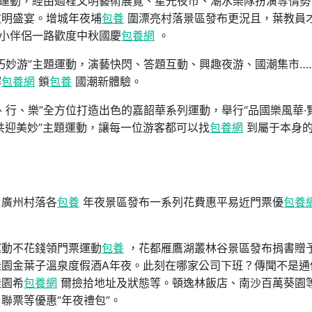
”運動，經由過程文明藝術展覽、星光夜市、潮水樂隊扮演等情勢
文明盛宴。增城年夜埔
包養
圍漂亮村落景區發布更況且，葉教員才
侶小伴侶一路歡度中秋國慶
包養網
。
巧妙游”主題運動，演藝快閃、答題互動、興趣夜游、國潮集市…
解
包養網
鎖
包養
國潮新體驗。
、行、樂”全方位打造出色的嘉韶華系列運動，舉行“品國樂風華·
·共迎美妙”主題運動，讓每一位游客都可以找
包養網
到屬于本身
，廣州村落各
包養
年夜景區發布一系列花費惠平易近門票優
包養
運動不花錢領門票運動
包養
，花都雁鷹湖叢林谷景區發布捐書贈
園金葉子溫泉度假酒A年夜。此刻在哪家公司下班？傳聞不是通
桂園希
包養網
爾撿拾地址及狀態等。頓逸林飯店、南沙百萬葵園
聯票等優惠“年夜禮包”。