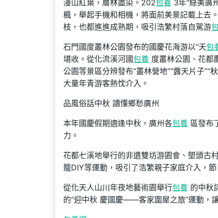
漫山紅葉，層林盡染。202
包養
3年“綠美廣
楓，舉起手機和相機，將面前美景記載上去
枝，也都進進成熟期，吸引浩繁村落自駕游
石門國度叢林公園發布的國慶花海游以“天
包
堪收。從化流溪河國
包養
度叢林公園、花都
公園等景區分辨發布“叢林營地”“露天片子”“
大量年青游客熱忱介入。
品風俗話中秋 讀懂鄉愁廣州
本年國慶假期適逢中秋，廣州各
包養
區發布
力。
花都七溪地舉行的非遺雙坊游園會、塱頭古村
籠DIY等運動，吸引了浩繁親子家庭介入，
從化天人山川年夜地藝術園舉行
包養
的中秋
的“迎中秋 慶國慶——客家圍屋之旅”運動，