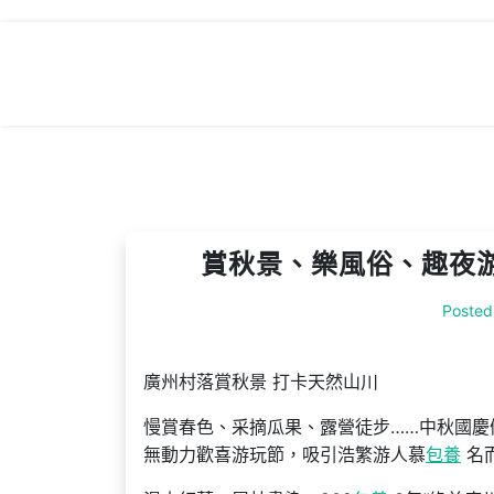
Skip
to
content
賞秋景、樂風俗、趣夜游
Posted
廣州村落賞秋景 打卡天然山川
慢賞春色、采摘瓜果、露營徒步……中秋國慶
無動力歡喜游玩節，吸引浩繁游人慕
包養
名