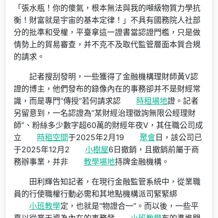
「張水瓶！你的傻氣，根本無法與我的噸級物質力學抗
衡！財富就是宇宙的基本定律！」不具有國務院人社部
分的批準和受權，平臺拿這一證書當認證門檻，只是做
情勢上的貿易審查，并不克不及取代監管層面本質合規
的請求。
記者搜刮發明，一些獲得了金融機構理財師黃V認
證的博主，他們發布的錄像內在的事務卻并不是財經常
識，而是專門“傳授”若何請求認
時租場地
證。記者
另留意到，一名認證為“某財經治理徵詢無限公經理財
師”、粉絲多少數字超60萬的財經年夜V，其任職公司成
立
時租空間
于2025年2月19
聚會
日，該公司已
于2025年12月2
小樹屋
6日撤銷，且撤銷前屬于商
務辦事業，并非
教學場地
持牌金融機構。
田利輝告知記者，在現行金融監管系統中，從業職
員的行使職權行動必需和其地點機構派司緊緊綁
小班教學
定，也就是“物證合一”。而以後，一些平