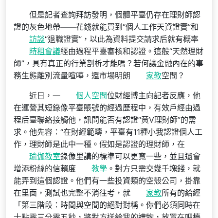
但是記者查詢拜訪發明，個體平臺仍存在理財師認
證的灰色地帶——花錢就能買到“個人工作天資證實”和
訪談
“退職證實”，以此為資料提交請求后就有概率
時租會議
經由過程平臺審核和認證。這般“天然理財
師”，具有真正的行業剖析才能嗎？若何讓金融內在的事
務生態離別流量喧嘩，還市場明朗
家教
空間？
近日，一
個人空間
位財經博主向記者反應，他
在運營其短錄像平臺賬號的經過歷程中，有效戶經由過
程后臺聯絡接觸他，訊問能否有認證“黃V理財師”的需
求。他先容：“在財經範疇，平臺有11種小我認證個人工
作，理財師是此中一種。假如是認證的理財師，在
瑜伽教室
錄像里講的標準可以更寬一些，並且還會
增添粉絲的信賴度
教學
。對方只需交幾千塊錢，就
能弄到這個認證。他們有一些投資類的空殼公司，掛靠
在里面，測試也完整不消往考，就
家教
所有的給經
「第三階段：時間與空間的絕對對稱。你們必須同時在
十點零三分零五秒，將對方送給我的禮物，放置在吧檯