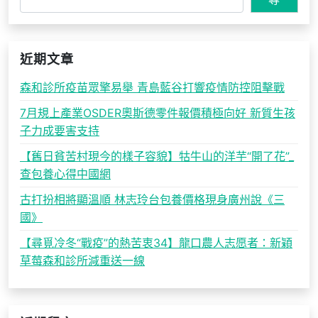
近期文章
森和診所疫苗眾擎易舉 青島藍谷打響疫情防控阻擊戰
7月規上產業OSDER奧斯德零件報價積極向好 新質生孩
子力成要害支持
【舊日貧苦村現今的樣子容貌】牯牛山的洋芋“開了花”_
查包養心得中國網
古打扮相將顯溫順 林志玲台包養價格現身廣州說《三
國》
【尋覓冷冬“戰疫”的熱苦衷34】龍口農人志愿者：新穎
草莓森和診所減重送一線