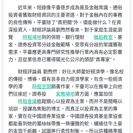
近年來，短錄像平臺逐步成為普及金融常識、通俗
投資者獲取財經資訊的主要渠道，對于金融內在的事務
的良性傳佈，平臺除了“真把關”外，還能做什么？在‌資
深投資人‌、‌財經評論員劉煦然看來，對于家庭生涯能瀏
覽
時租場地
到的保險、銀行理財
舞蹈教室
、基
金、證券投資等分歧金融範疇，受眾有分歧的常識獲取
需求，平臺應更具專門研究性推舉行業內具有必定影響
力，且從業信息已獲得陽光化公示的頭部“真專家”。
財經評論員 劉煦然：好比大師愛好經濟學，像名校
的傳授、博導，還有良多自力經濟學家，包含一些經濟
學的滯
時租空間
銷書作家，平臺可以在推舉上向他
們往挨近。證券投
家教場地
資方面，應當加倍
時租會議
追蹤關心以投資為主業，而并不是簡略以
培訓、授課為焦點的博主，而真正以投資為主業的專
家，實在在中國證券業協會、中國證券投資基金業協會
都能看到她的蕾絲絲帶像一條優雅的蛇，纏繞住牛土豪
的金箔千紙鶴，試圖進行柔性制衡。。所以這種精準婚