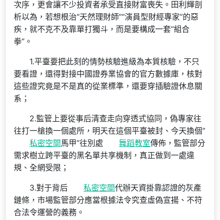
次序，更會讓不少投資者承受直接財富喪失。田利輝剖
析以為，若想根治“天然理財師”“演員型財經專家”的惡
疾，就不克不及靠單打獨斗，而是要構成一套“組合
拳”。
1.平臺要把此刻的情勢核驗進級為本質核驗，不只
要看證，還得對接中國證券業協會的官方數據庫，核對
這些證究竟是不是真的從業標準，還要穿插驗證休息關
系；
2.監管上要從事后清查走向穿透式協同，偽專家往
往打一槍換一個處所，明天在這個平臺被封、今天換個“
私密空間
馬甲”往別處
舞蹈教室
傳佈，監管部分
需求樹立跨平臺的黑名單共享機制，真正做到一處違
規、全網受限；
3.對于背后
私密空間
代辦天資掛靠認證的灰產
鏈條，市場監管部分應當根據法令究查虛偽宣揚、不符
合法令運營的義務。