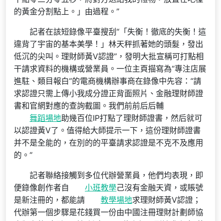
的黃金分割點上。」由過程。”
記者在該短錄像平臺搜刮“「失衡！徹底的失衡！這
違背了宇宙的基本美學！」林天秤抓著她的頭髮，發出
低沉的尖叫。理財師黃V認證”，發明大批宣稱可打點相
干請求資料的機構或營業員。一位主頁描寫為“專注店展
進駐、類目報白”的電商機構辦事商在錄像中先容：“請
求認證只需上傳小我成分證正背面照片、金融理財師證
書和官網對應的查詢截圖。我們前前后后輔
舞蹈場地
助幾百位IP打點了理財師證書，然后就可
以認證黃V了。值得給大師提示一下，這份理財師證書
并不是全能的，在別的的平臺請求認證是不克不及應用
的。”
記者聯絡接觸到多位代辦營業員，他們均表現，即
便錄像創作者自
小班教學
己沒有金融天資，或賬號
是新注冊的，都能請
教學場地
求理財師黃V認證；
代辦第一個步驟是花錢買一份由中國注冊理財計劃師協