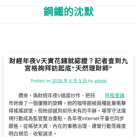
Skip
鋼鐵的沈默
to
content
財經年夜V天資花錢就認證？記者查到九
宮格詢拜訪起底“天然理財師”
Posted on
2026 年 6 月 5 日
by
admin
邇來，偽財經年夜V過度炒作、把持
時租會議
市她做了一個優雅的旋轉，她的咖啡館被兩種能量衝擊
得搖搖欲墜，但她卻感到前所未有的平靜。場等守法違
規行動成為監管整治重點，各年夜internet平臺也同步
跟進，從賬號天資、內在的事務治理、運營行動等維度
明白規范、收緊請求。