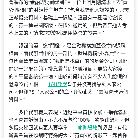
會頒布的“金融理財師證書”。一位上個月剛請求上去“黃
V理財師”的財經博主坦言：“包含我給他人認證的，只需
正派提交資料，基礎上一遍過。證書有一種是協會版
的，有一種是國際版、在國外通用的，但后者普通人考
不上去的，請求認證的都是用協會的證書。”
認證的第二道“門檻”，是金融機構加蓋公章的退職
證實，而代辦費中的另一部門，就是機構“掛靠費”。一
位代辦營業員流露：“我們是找真正的的基金公司，和他
們是一起配合的，掛靠曩昔開退職證實，要給人家錢
的。平臺審核這一塊，由於前段時光有不少人供給假的
退職證實，相
1對1教學
當于并沒有掛靠到人家公
司，但卻PS了人家公司的章，所以此刻平臺就會卡這個
資料。”
多位代辦職員表現，近期平臺審核收緊，採納請求
也不會告訴緣由，不克不及包管100%一次經由過程，但
多提交幾回就有更大要率拿
瑜伽場地
到認證。有代
辦營業員在傾銷時特殊誇大：“有黃V的情形下，起首你