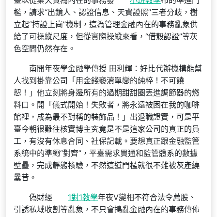
臺以從業天資為內在的事務發
小班教學
布的準進門
檻，請求“出鏡人、認證信息、天資證照”三者分歧，樹
立起“持證上崗”機制，這為管理金融內在的事務亂象供
給了可操縱尺度，但從實際操縱來看，“借殼認證”等灰
色空間仍然存在。
南開年夜學金融學傳授 田利輝：好比代辦機構能幫
人找到掛靠公司「用金錢褻瀆單戀的純粹！不可饒
恕！」他立刻將身邊所有的過期甜甜圈丟進調節器的燃
料口。開「儀式開始！失敗者，將永遠被困在我的咖啡
館裡，成為最不對稱的裝飾品！」出退職證實，可是平
臺今朝很難往核實博主究竟是不是這家公司的真正的員
工，有沒有休息合同、社保記載。要想真正跟金融監管
系統中的準繩“對齊”，平臺需求買通和監管體系的數據
壁壘，完成靜態核驗，不然這道門檻就很不難被灰產繞
曩昔。
偽財經
1對1教學
年夜V變相不符合法令薦股、
引誘私域收割等亂象，不只會搗亂金融內在的事務傳佈