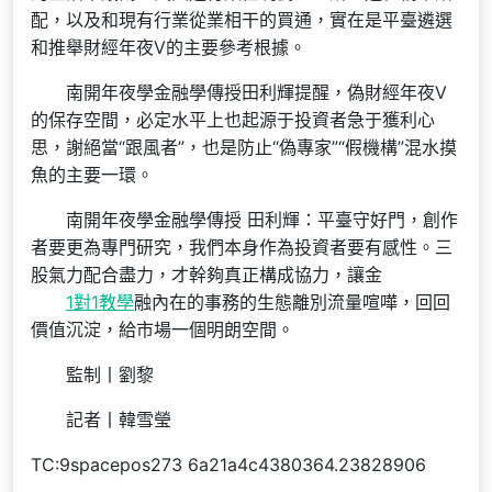
配，以及和現有行業從業相干的買通，實在是平臺遴選
和推舉財經年夜V的主要參考根據。
南開年夜學金融學傳授田利輝提醒，偽財經年夜V
的保存空間，必定水平上也起源于投資者急于獲利心
思，謝絕當“跟風者”，也是防止“偽專家”“假機構”混水摸
魚的主要一環。
南開年夜學金融學傳授 田利輝：平臺守好門，創作
者要更為專門研究，我們本身作為投資者要有感性。三
股氣力配合盡力，才幹夠真正構成協力，讓金
1對1教學
融內在的事務的生態離別流量喧嘩，回回
價值沉淀，給市場一個明朗空間。
監制丨劉黎
記者丨韓雪瑩
TC:9spacepos273 6a21a4c4380364.23828906