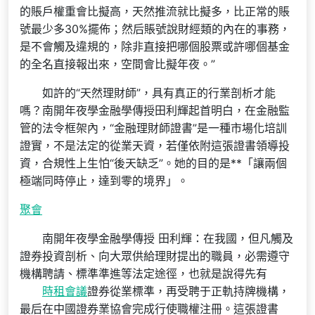
的賬戶權重會比擬高，天然推流就比擬多，比正常的賬
號最少多30%擺佈；然后賬號說財經類的內在的事務，
是不會觸及違規的，除非直接把哪個股票或許哪個基金
的全名直接報出來，空間會比擬年夜。”
如許的“天然理財師”，具有真正的行業剖析才能
嗎？南開年夜學金融學傳授田利輝起首明白，在金融監
管的法令框架內，“金融理財師證書”是一種市場化培訓
證實，不是法定的從業天資，若僅依附這張證書領導投
資，合規性上生怕“後天缺乏”。她的目的是**「讓兩個
極端同時停止，達到零的境界」。
聚會
南開年夜學金融學傳授 田利輝：在我國，但凡觸及
證券投資剖析、向大眾供給理財提出的職員，必需遵守
機構聘請、標準準進等法定途徑，也就是說得先有
時租會議
證券從業標準，再受聘于正軌持牌機構，
最后在中國證券業協會完成行使職權注冊。這張證書