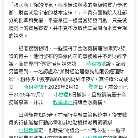
「張水瓶！你的傻氣，根本無法與我的噸級物質力學抗
衡！財富就是宇宙的基本定律！」不具有國務院人社部
分的批準和受權，平臺拿這一證書當認證門檻，只是做
情勢上的貿易審查，并不克不及取代監管層面本質合規
的請求。
記者搜刮發明，一些獲得了金融機構理財師黃V認
證的博主，他們發布的錄像內在的事務卻并不是財經常
識，而是專門“傳授”若何請求認
時租場地
證。記者
另留意到，一名認證為“某財經治理徵詢無限公經理財
師”、粉絲多少數字超60萬的財經年夜V，其任職公司成
立
時租空間
于2025年2月19
聚會
日，該公司已
于2025年12月2
小樹屋
6日撤銷，且撤銷前屬于商
務辦事業，并非
教學場地
持牌金融機構。
田利輝告知記者，在現行金融監管系統中，從業職
員的行使職權行動必需和其地點機構派司緊緊綁
小班教學
定，也就是“物證合一”。而以後，一些平