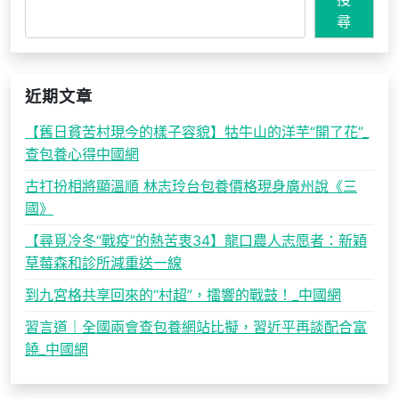
尋
近期文章
【舊日貧苦村現今的樣子容貌】牯牛山的洋芋“開了花”_
查包養心得中國網
古打扮相將顯溫順 林志玲台包養價格現身廣州說《三
國》
【尋覓冷冬“戰疫”的熱苦衷34】龍口農人志愿者：新穎
草莓森和診所減重送一線
到九宮格共享回來的“村超”，擂響的戰鼓！_中國網
習言道｜全國兩會查包養網站比擬，習近平再談配合富
饒_中國網