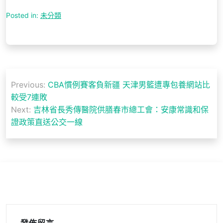
Posted in:
未分類
文
Previous:
CBA慣例賽客負新疆 天津男籃遭專包養網站比
章
較受7連敗
導
Next:
吉林省長秀傳醫院供膳春市總工會：安康常識和保
證政策直送公交一線
覽