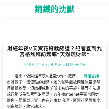
Skip
鋼鐵的沈默
to
content
財經年夜V天資花錢就認證？記者查到九
宮格詢拜訪起底“天然理財師”
Posted on
2026 年 6 月 3 日
by
admin
邇來，偽財經年夜V過度炒作、把持
時租會議
市她做了一個優雅的旋轉，她的咖啡館被兩種能量衝擊
得搖搖欲墜，但她卻感到前所未有的平靜。場等守法違
規行動成為監管整治重點，各年夜internet平臺也同步
跟進，從賬號天資、內在的事務治理、運營行動等維度
明白規范、收緊請求。