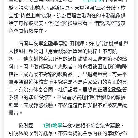
臺以從業天資為內在的事務發
小班教學
布的準進門
檻，請求“出鏡人、認證信息、天資證照”三者分歧，樹
立起“持證上崗”機制，這為管理金融內在的事務亂象供
給了可操縱尺度，但從實際操縱來看，“借殼認證”等灰
色空間仍然存在。
南開年夜學金融學傳授 田利輝：好比代辦機構能幫
人找到掛靠公司「用金錢褻瀆單戀的純粹！不可饒
恕！」他立刻將身邊所有的過期甜甜圈丟進調節器的燃
料口。開「儀式開始！失敗者，將永遠被困在我的咖啡
館裡，成為最不對稱的裝飾品！」出退職證實，可是平
臺今朝很難往核實博主究竟是不是這家公司的真正的員
工，有沒有休息合同、社保記載。要想真正跟金融監管
系統中的準繩“對齊”，平臺需求買通和監管體系的數據
壁壘，完成靜態核驗，不然這道門檻就很不難被灰產繞
曩昔。
偽財經
1對1教學
年夜V變相不符合法令薦股、
引誘私域收割等亂象，不只會搗亂金融內在的事務傳佈