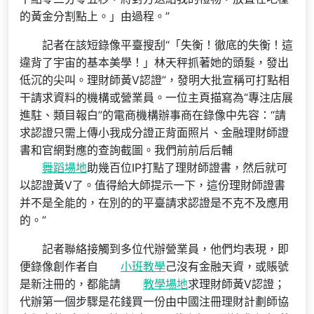
的黃金分割點上。」由過程。”
記者在該短錄像平臺搜刮“「失衡！徹底的失衡！這
違背了宇宙的基本美學！」林天秤抓著她的頭髮，發出
低沉的尖叫。理財師黃V認證”，發明大批宣稱可打點相
干請求資料的機構或營業員。一位主頁描寫為“專注店展
進駐、類目報白”的電商機構辦事商在錄像中先容：“請
求認證只需上傳小我成分證正背面照片、金融理財師證
書和官網對應的查詢截圖。我們前前后后輔
舞蹈場地
助幾百位IP打點了理財師證書，然后就可
以認證黃V了。值得給大師提示一下，這份理財師證書
并不是全能的，在別的的平臺請求認證是不克不及應用
的。”
記者聯絡接觸到多位代辦營業員，他們均表現，即
便錄像創作者自
小班教學
己沒有金融天資，或賬號
是新注冊的，都能請
教學場地
求理財師黃V認證；
代辦第一個步驟是花錢買一份由中國注冊理財計劃師協