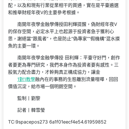
配，以及和現有行業從業相干的買通，實在是平臺遴選
和推舉財經年夜V的主要參考根據。
南開年夜學金融學傳授田利輝提醒，偽財經年夜V
的保存空間，必定水平上也起源于投資者急于獲利心
思，謝絕當“跟風者”，也是防止“偽專家”“假機構”混水摸
魚的主要一環。
南開年夜學金融學傳授 田利輝：平臺守好門，創作
者要更為專門研究，我們本身作為投資者要有感性。三
股氣力配合盡力，才幹夠真正構成協力，讓金
1對1教學
融內在的事務的生態離別流量喧嘩，回回
價值沉淀，給市場一個明朗空間。
監制丨劉黎
記者丨韓雪瑩
TC:9spacepos273 6a1f01eecf4e54.61959852