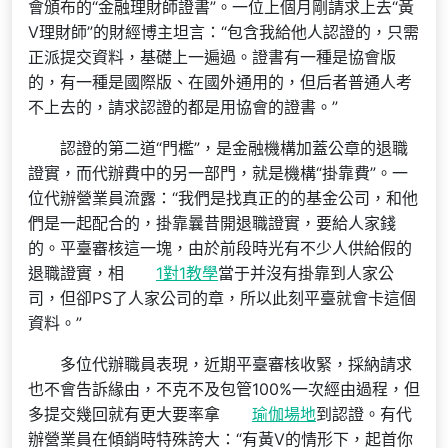
會頒布的“金融理財師證書”。一位上個月剛請求上去“黃
V理財師”的財經博主坦言：“包含我給他人認證的，只需
正派提交資料，基礎上一遍過。證書有一種是協會版
的，有一種是國際版、在國外通用的，但后者普通人考
不上去的，請求認證的都是用協會的證書。”
認證的第二道“門檻”，是金融機構加蓋公章的退職
證實，而代辦費中的另一部門，就是機構“掛靠費”。一
位代辦營業員流露：“我們是找真正的的基金公司，和他
們是一起配合的，掛靠曩昔開退職證實，要給人家錢
的。平臺審核這一塊，由於前段時光有不少人供給假的
退職證實，相
1對1教學
當于并沒有掛靠到人家公
司，但卻PS了人家公司的章，所以此刻平臺就會卡這個
資料。”
多位代辦職員表現，近期平臺審核收緊，採納請求
也不會告訴緣由，不克不及包管100%一次經由過程，但
多提交幾回就有更大要率拿
瑜伽場地
到認證。有代
辦營業員在傾銷時特殊誇大：“有黃V的情形下，起首你