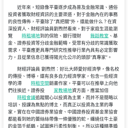
近年來，短錄像平臺逐步成為普及金融常識、通俗
投資者獲取財經資訊的主要渠道，對于金融內在的事務
的良性傳佈，平臺除了“真把關”外，還能做什么？在‌資
深投資人‌、‌財經評論員劉煦然看來，對于家庭生涯能瀏
覽
時租場地
到的保險、銀行理財
舞蹈教室
、基
金、證券投資等分歧金融範疇，受眾有分歧的常識獲取
需求，平臺應更具專門研究性推舉行業內具有必定影響
力，且從業信息已獲得陽光化公示的頭部“真專家”。
財經評論員 劉煦然：好比大師愛好經濟學，像名校
的傳授、博導，還有良多自力經濟學家，包含一些經濟
學的滯
時租空間
銷書作家，平臺可以在推舉上向他
們往挨近。證券投
家教場地
資方面，應當加倍
時租會議
追蹤關心以投資為主業，而并不是簡略以
培訓、授課為焦點的博主，而真正以投資為主業的專
家，實在在中國證券業協會、中國證券投資基金業協會
都能看到她的蕾絲絲帶像一條優雅的蛇，纏繞住牛土豪
的金箔千紙鶴，試圖進行柔性制衡。。所以這種精準婚