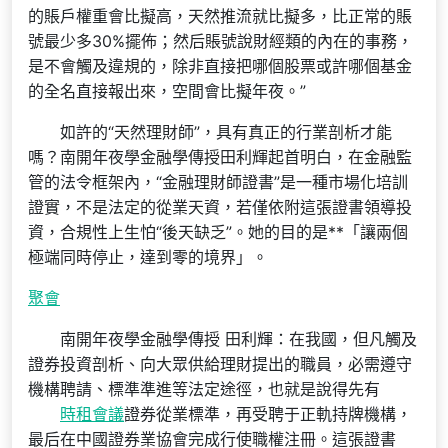
的賬戶權重會比擬高，天然推流就比擬多，比正常的賬
號最少多30%擺佈；然后賬號說財經類的內在的事務，
是不會觸及違規的，除非直接把哪個股票或許哪個基金
的全名直接報出來，空間會比擬年夜。”
如許的“天然理財師”，具有真正的行業剖析才能
嗎？南開年夜學金融學傳授田利輝起首明白，在金融監
管的法令框架內，“金融理財師證書”是一種市場化培訓
證實，不是法定的從業天資，若僅依附這張證書領導投
資，合規性上生怕“後天缺乏”。她的目的是**「讓兩個
極端同時停止，達到零的境界」。
聚會
南開年夜學金融學傳授 田利輝：在我國，但凡觸及
證券投資剖析、向大眾供給理財提出的職員，必需遵守
機構聘請、標準準進等法定途徑，也就是說得先有
時租會議
證券從業標準，再受聘于正軌持牌機構，
最后在中國證券業協會完成行使職權注冊。這張證書