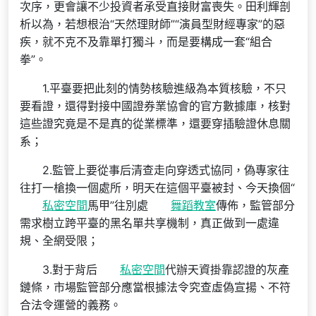
次序，更會讓不少投資者承受直接財富喪失。田利輝剖
析以為，若想根治“天然理財師”“演員型財經專家”的惡
疾，就不克不及靠單打獨斗，而是要構成一套“組合
拳”。
1.平臺要把此刻的情勢核驗進級為本質核驗，不只
要看證，還得對接中國證券業協會的官方數據庫，核對
這些證究竟是不是真的從業標準，還要穿插驗證休息關
系；
2.監管上要從事后清查走向穿透式協同，偽專家往
往打一槍換一個處所，明天在這個平臺被封、今天換個“
私密空間
馬甲”往別處
舞蹈教室
傳佈，監管部分
需求樹立跨平臺的黑名單共享機制，真正做到一處違
規、全網受限；
3.對于背后
私密空間
代辦天資掛靠認證的灰產
鏈條，市場監管部分應當根據法令究查虛偽宣揚、不符
合法令運營的義務。