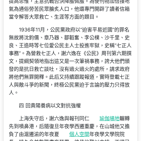
提高思惟，主意抗戰否決降服佩服。為使刊物加倍接地
氣為通俗勞苦民眾膾炙人口，他還專門開辟了讀者信箱
當令解答大眾救亡、生涯等方面的題目。
1936年11月，公民黨政府以“迫害平易近國”的罪名
無故將沈鈞儒、章乃器、鄒韜奮、李公樸、沙千里、史
良、王造時等七位愛公民主人士投進牢獄，史稱“七正人
事務”。為營救七正人，謝六逸在《公民》周刊第六期撰
文，提綱契領地指出這又是一次筆禍事務，誇大他們頒
發的是抗日救亡談吐，沒有過火過火的處所，請求政府
將他們無罪開釋。此后又持續跟蹤報道，實時登載七正
人與敵斗爭的新聞，終極公民黨迫于言論的壓力只得放
人。
四 回貴陽養病以文對抗強權
上海失守后，謝六逸與報刊同仁
瑜伽場地
輾轉
先到噴鼻港，后隨復旦年夜學西遷重慶，在山城他又擔
負了由滬遷渝的年夜夏
個人空間
年夜學文學院院