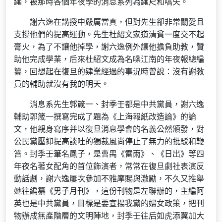
繩，被那時各個年夜學的消息系列為繩尺和嚆矢。
謝六逸在講授中嚴厲當真，但對先生卻非常關愛且
支撐他們的提高運動。先生杜紹文家道清貧一度交不起
膏火，為了不讓他掉學，謝六逸例外讓他擔負助教，贊
助他完成學業，后來杜紹文成為名噪江南的年夜報總編
纂，回想起在復旦的肄業經過的事況時曾說：沒有謝教
員的輔助就沒有我的明天。
消息系先生郭箴一、封季壬都是中共黨員，謝六逸
輔助郭箴一撰寫完成了題為《上海報紙改造論》的論
文，他親身寫序并以復旦消息學會的名義公然頒發，對
公民黨壓抑提高談吐的獨裁風尚停止了無力的批駁和鞭
笞。封季壬筆名鳳子，是曹禺《雷雨》、《日出》等四
年夜名著女配角的首位飾演者，常常在復旦劇社表演反
動話劇，謝六逸屢次參加不雅摩賜與激勵，不久又推舉
她往編纂《男子月刊》，這份刊物是左聯辦的，主編阿
英也是中共黨員，目標是要宣揚我黨的婦女政策，把刊
物辦成無產階層的文明陣地，封季壬往后如虎添翼加大