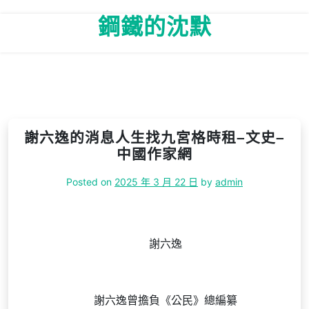
Skip
鋼鐵的沈默
to
content
謝六逸的消息人生找九宮格時租–文史–
中國作家網
Posted on
2025 年 3 月 22 日
by
admin
謝六逸
謝六逸曾擔負《公民》總編纂