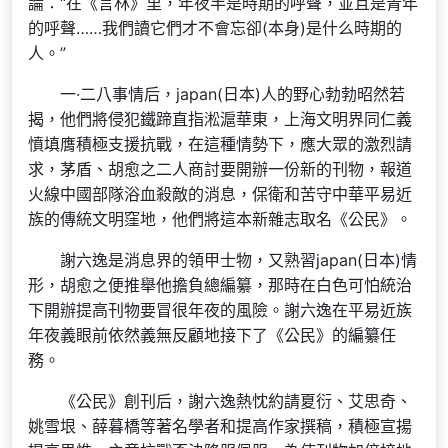
論：“在《言林》里，年夜半是時期的呼聲，並且是青年
的呼聲……我們讀它們才不會忘卻(本身)是什么時期的
人。”
一·二八事情后，japan(日本)人的野心勃勃昭然若
揭，他們將侵犯鐵蹄直指淞滬華東，上海文明界同仁義
憤填膺積極支援抗戰，在這種情勢下，應大眾的激烈請
求，茅盾、胡愈之二人商討要開辦一份新的刊物，報道
火線中國部隊浴血殺敵的消息，保衛和苦守中華平易近
族的傳統文明窪地，他們將這本新雜志取名《公民》。
謝六逸是消息界的領甲士物，又熟習japan(日本)情
形，胡愈之便推舉他擔負總編纂，那時在白色可怕統治
下開辦提高刊物要冒很年夜的風險。謝六逸在平易近族
年夜義眼前依然義無反顧地接下了《公民》的編纂任
務。
《公民》創刊后，謝六逸熱忱約請夏衍、艾思奇、
姚雪垠、薛暮橋等著名學者和提高作家撰稿，積極宣揚