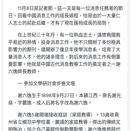
11月8日是記者節，這一天是每一位消息任務者的節
日。回看中國消息工作的成長過程，恰是由於一大量仁
人志士的前赴后繼，才有了現在蓬勃成長的局勢。
在上世紀三十年月，有一位熱血志士，滿懷救國救
平易近的熱情，投身消息工作。他不只開辦了多份極具
影響力的期刊，還開辦了復旦年夜學消息系，培育了大
量消息人才，他的諸多理念，對后來的消息工作有側重
要影響。他就是中國古代消息教導工作的奠定者之一謝
六逸師長教師。
一 參加文學研討會步進文壇
謝六逸生于1898年9月27日，本籍江西，原名謝光
燊，字麓逸，成人后將名字改為謝六逸。
謝六逸5歲開端接收庭訓（家庭教導），13歲收貴
州省立模范中學唸書，嚴謹的家庭教導，傑出的傳統文
明陶冶，加之自己稟賦伶俐勤懇勤學，謝六逸進修時代