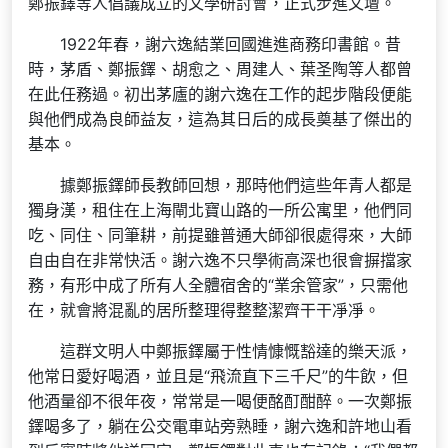
鄭振鐸等人倡議成立的文學研討會，正式步進文壇。
1922年春，謝六逸結業回國進進商務印書館。昔
時，茅盾、鄭振鐸、胡愈之、周建人、葉圣陶等人都曾
在此任務過。初出茅廬的謝六逸在工作的起步階段便能
與他們成為良師益友，這為其日后的成長奠基了傑出的
基本。
據鄭振鐸師長教師回想，那時他們這些年青人都是
獨身漢，租住在上海閘北寶山路的一所公寓里，他們同
吃、同住、同筆耕，前提雖普通大師卻很處得來，大師
自由自在非常快活。謝六逸不只學術高深也很會摒擋家
務，有形中成了所有人全體宿舍的“業余管家”，只需他
在，就會將混亂的居所整理得整整潔齊干干凈凈。
這群文明人中鄭振鐸屬于性情慷慨豁達的樂天派，
他常日愛好喝酒，並且是“飛流直下三千尺”的牛飲，但
他酒量卻不很年夜，常常是一喝便酩酊酣醉。一次鄭振
鐸喝多了，躺在公交電車站旁熟睡，謝六逸和許地山看