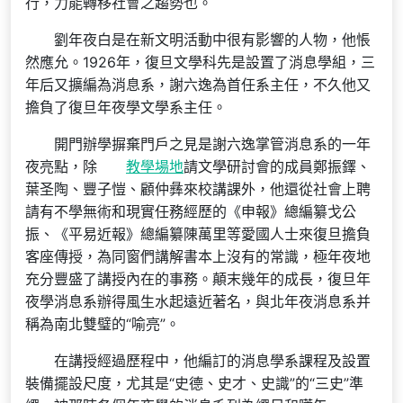
行，力能轉移社會之趨勢也。
劉年夜白是在新文明活動中很有影響的人物，他悵
然應允。1926年，復旦文學科先是設置了消息學組，三
年后又擴編為消息系，謝六逸為首任系主任，不久他又
擔負了復旦年夜學文學系主任。
開門辦學摒棄門戶之見是謝六逸掌管消息系的一年
夜亮點，除
教學場地
請文學研討會的成員鄭振鐸、
葉圣陶、豐子愷、顧仲彝來校講課外，他還從社會上聘
請有不學無術和現實任務經歷的《申報》總編纂戈公
振、《平易近報》總編纂陳萬里等愛國人士來復旦擔負
客座傳授，為同窗們講解書本上沒有的常識，極年夜地
充分豐盛了講授內在的事務。顛末幾年的成長，復旦年
夜學消息系辦得風生水起遠近著名，與北年夜消息系并
稱為南北雙璧的“喻亮”。
在講授經過歷程中，他編訂的消息學系課程及設置
裝備擺設尺度，尤其是“史德、史才、史識”的“三史”準