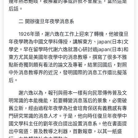
幾年熟悉鮑岐，被解雇的事或許就不會產生，當然這是
后話。
二 開辦復旦年夜學消息系
1926年頭，謝六逸在工作上迎來了轉機，他被復旦
年夜學聘為中國文學科傳授，講解東方、japan(日本)文
學史。早在留學時代謝六逸就潛心研討過japan(日本)和
東方尤其是美國年夜學中的消息教導，撰寫了很多不雅
點新奇獨到頗有看法的論文及專著，結業回國后，對照
中外消息教導界的近況，發明國際的消息工作還比擬落
后。
謝六逸以為，報刊與冊本一樣有向民眾傳佈普及文
明常識的本能機能，若要轉變消息落后的景象，必需破
舊立新，經由過程年夜學為社會培育保送有義務感有專
門研究常識的消息人才。于是，他向時任復旦年夜學中
國文學科主任的劉年夜白提出設置消息系。他在書面提
出中寫道：普及教導之利器，首數報章，以其一紙盛