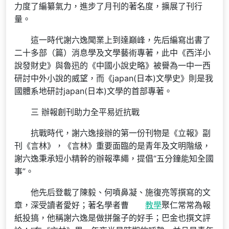
力度了編纂氣力，進步了月刊的著名度，擴展了刊行
量。
這一時代謝六逸聞業上到達巔峰，先后編寫出書了
二十多部（篇）消息學及文學藝術專著，此中《西洋小
說發財史》與魯迅的《中國小說史略》被譽為一中一西
研討中外小說的威望，而《japan(日本)文學史》則是我
國體系地研討japan(日本)文學的首部專著。
三 辦報創刊助力全平易近抗戰
抗戰時代，謝六逸接辦的第一份刊物是《立報》副
刊《言林》，《言林》重要面臨的是青年及文明階級，
謝六逸秉承短小精幹的辦報準繩，提倡“五分鐘能知全國
事”。
他先后登載了陳毅、何噴鼻凝、施復亮等撰寫的文
章，深受讀者愛好；著名學者曹
教學
聚仁常常為報
紙投搞，他稱謝六逸是做拼盤子的好手；巴金也撰文評