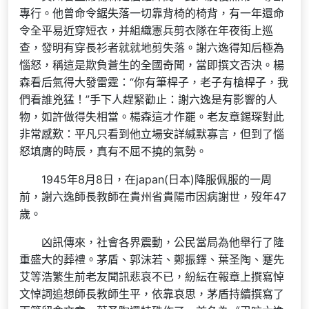
專行。他曾命令鋸失落一切靠背椅的椅背，有一年還命
令全平易近穿短衣，并組織憲兵剪衣隊在年夜街上巡
查，發明有穿長衫者就就地剪失落。謝六逸得知后極為
惱怒，稱這是欺負蒼生的全國奇聞，當即撰文否決。楊
森看后氣得大發雷霆：“你有筆桿子，老子有槍桿子，我
們看誰兇猛！”手下人趕緊勸止：謝六逸是有影響的人
物，如許做得失相當。楊森這才作罷。老友章錫琛對此
非常感歎：平凡只看到他立場安詳緘默寡言，但到了惱
怒填膺的時辰，真有不屈不撓的氣勢。
1945年8月8日，在japan(日本)降服佩服的一周
前，謝六逸師長教師在貴州省貴陽市因病謝世，歿年47
歲。
凶訊傳來，社會各界震動，公民當局為他舉行了隆
重盛大的葬禮。茅盾、郭沫若、鄭振鐸、葉圣陶、蹇先
艾等浩繁生前老友聞訊悲哀不已，紛紜在報章上撰寫悼
文悼詞追想師長教師生平，依靠哀思，茅盾持續撰寫了