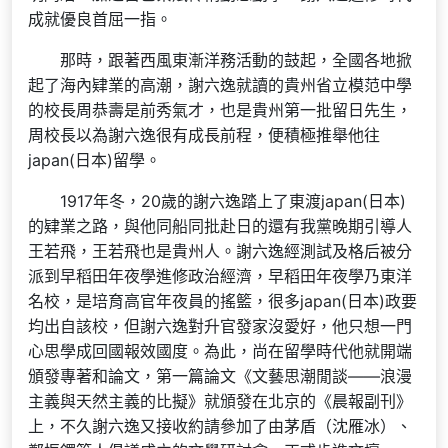
成就優良首屈一指。
那時，跟著西風東漸洋務活動的鼓起，全國各地掀
起了海內肄業的高潮，謝六逸就讀的貴州省立模范中學
的校長周恭壽是前秀氣才，也是貴州第一批留日先生，
周校長以為謝六逸很有成長前程，便積極推舉他往
japan(日本)留學。
1917年冬，20歲的謝六逸踏上了東渡japan(日本)
的肄業之路，與他同船同批赴日的還有我黨晚期引導人
王若飛，王若飛也是貴州人。謝六逸經測試及格后被分
派到早稻田年夜學進修政治經濟，早稻田年夜學乃東洋
名校，是培育高官年夜員的搖籃，很多japan(日本)政要
均出自該校，但謝六逸對升官發家沒愛好，他只想一門
心思學成回國報效國度。為此，尚在留學時代他就開端
頒發專著和論文，第一篇論文《文藝思潮閒談——浪漫
主義與天然主義的比擬》就頒發在北京的《晨報副刊》
上，不久謝六逸又接收約請參加了由茅盾（沈雁冰）、