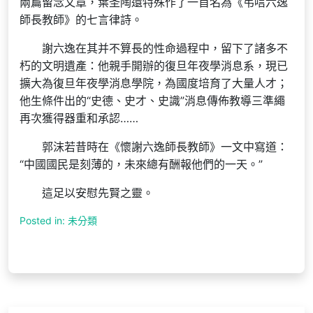
兩篇留念文章，葉圣陶還特殊作了一首名為《弔唁六逸
師長教師》的七言律詩。
謝六逸在其并不算長的性命過程中，留下了諸多不
朽的文明遺產：他親手開辦的復旦年夜學消息系，現已
擴大為復旦年夜學消息學院，為國度培育了大量人才；
他生條件出的“史德、史才、史識”消息傳佈教導三準繩
再次獲得器重和承認……
郭沫若昔時在《懷謝六逸師長教師》一文中寫道：
“中國國民是刻薄的，未來總有酬報他們的一天。”
這足以安慰先賢之靈。
Posted in: 未分類