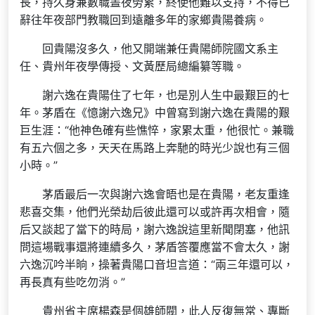
長，持久身兼數職晝夜勞累，終使他難以支持，不得已
辭往年夜部門教職回到遠離多年的家鄉貴陽養病。
回貴陽沒多久，他又開端兼任貴陽師院國文系主
任、貴州年夜學傳授、文黃歷局總編纂等職。
謝六逸在貴陽住了七年，也是別人生中最艱巨的七
年。茅盾在《憶謝六逸兄》中曾寫到謝六逸在貴陽的艱
巨生涯：“他神色確有些憔悴，家累太重，他很忙。兼職
有五六個之多，天天在馬路上奔馳的時光少說也有三個
小時。”
茅盾最后一次與謝六逸會晤也是在貴陽，老友重逢
悲喜交集，他們光榮劫后彼此還可以或許再次相會，隨
后又談起了當下的時局，謝六逸說這里新聞閉塞，他訊
問這場戰事還將連續多久，茅盾答覆應當不會太久，謝
六逸沉吟半晌，操著貴陽口音坦言道：“兩三年還可以，
再長真有些吃勿消。”
貴州省主席楊森是個雄師閥，此人反復無常、專斷