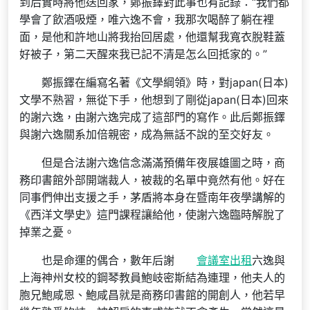
到后實時將他送回家，鄭振鐸對此事也有記錄：“我們都
學會了飲酒吸煙，唯六逸不會，我那次喝醉了躺在裡
面，是他和許地山將我抬回居處，他還幫我寬衣脫鞋蓋
好被子，第二天醒來我已記不清是怎么回抵家的。”
鄭振鐸在編寫名著《文學綱領》時，對japan(日本)
文學不熟習，無從下手，他想到了剛從japan(日本)回來
的謝六逸，由謝六逸完成了這部門的寫作。此后鄭振鐸
與謝六逸關系加倍親密，成為無話不說的至交好友。
但是合法謝六逸信念滿滿預備年夜展雄圖之時，商
務印書館外部開端裁人，被裁的名單中竟然有他。好在
同事們伸出支援之手，茅盾將本身在暨南年夜學講解的
《西洋文學史》這門課程讓給他，使謝六逸臨時解脫了
掉業之憂。
也是命運的偶合，數年后謝
會議室出租
六逸與
上海神州女校的鋼琴教員鮑岐密斯結為連理，他夫人的
胞兄鮑咸恩、鮑咸昌就是商務印書館的開創人，他若早