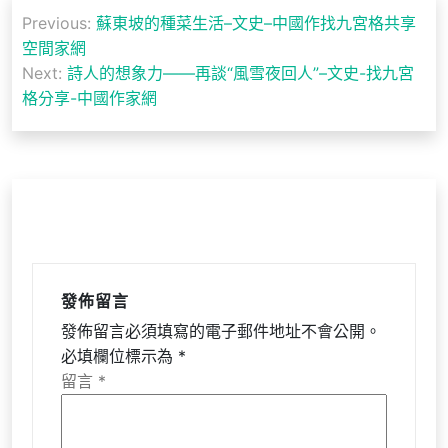
文
Previous:
蘇東坡的種菜生活–文史–中國作找九宮格共享
章
空間家網
導
Next:
詩人的想象力——再談“風雪夜回人”–文史-找九宮
格分享-中國作家網
覽
發佈留言
發佈留言必須填寫的電子郵件地址不會公開。
必填欄位標示為
*
留言
*