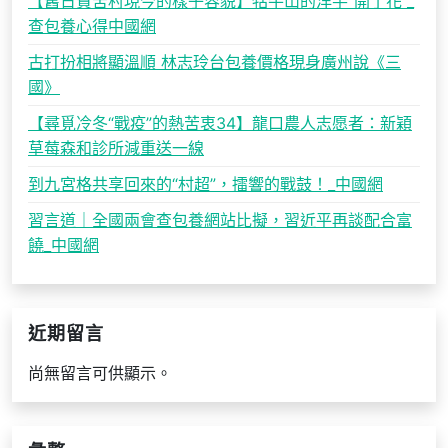
【舊日貧苦村現今的樣子容貌】牯牛山的洋芋“開了花”_
查包養心得中國網
古打扮相將顯溫順 林志玲台包養價格現身廣州說《三
國》
【尋覓冷冬“戰疫”的熱苦衷34】龍口農人志愿者：新穎
草莓森和診所減重送一線
到九宮格共享回來的“村超”，擂響的戰鼓！_中國網
習言道｜全國兩會查包養網站比擬，習近平再談配合富
饒_中國網
近期留言
尚無留言可供顯示。