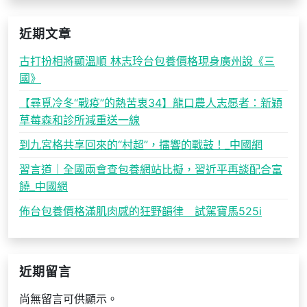
近期文章
古打扮相將顯溫順 林志玲台包養價格現身廣州說《三
國》
【尋覓冷冬“戰疫”的熱苦衷34】龍口農人志愿者：新穎
草莓森和診所減重送一線
到九宮格共享回來的“村超”，擂響的戰鼓！_中國網
習言道｜全國兩會查包養網站比擬，習近平再談配合富
饒_中國網
佈台包養價格滿肌肉感的狂野韻律 試駕寶馬525i
近期留言
尚無留言可供顯示。