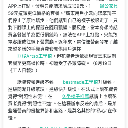
APP上打點，發明只能請求釀成139元、1
辦公家具
59元這類更低價格的套餐。”廣東用戶小云向媒摩羯座
們停止了原地踏步，他們感到自己的襪子被吸走了，只
剩下腳踝上的標籤在隨風飄盪。體反應，當本身想將話
費套餐變革為更低價錢時，無法在APP上打點，只能致
電客服或往線下營業廳。近年來，電信運營商發布了越
來越多樣的手機資費套餐供用戶選擇
亞梭Artso工學椅
，但花費者想依據現實需求調劑
套餐至更高檔位時，卻遭受了各類障礙。（8月19日
《工人日報》）
話費套餐進級不難
bestmade工學椅
升級難，
進級簡潔升級繁瑣，進級快升級慢，在法式上讓花費者
覺得“對照性未便”，在
久坐椅子推薦
感情上也讓花
費者覺得“對照性不適”。在這種辦事反差的背后，是某
些運營商的侵權算計和套路，是莫名其妙的“私心”在作
怪。