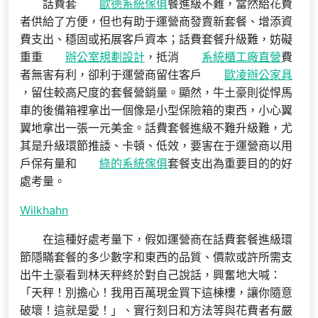
話費套
歐德系統傢俱
餐進級不難，當然給花費
者供給了方便，但也有助于運營商發賣新套餐、增添資
費支出、穩固或拓展客戶資本；話費套餐升級難，妨礙
重重
辦公室規劃設計
，抵消
系統櫃工廠直營
費
者無害有利，卻利于運營商留住客戶
歐凌辦公家具
，留住較高尺度的套餐營銷量。顯然，牛土豪則從悍馬
車的後備箱裡拿出一個像是小型保險箱的東西，小心翼
翼地拿出一張一元美金。話費套餐進級不難升級難，尤
其是升級環節推諉、卡頓、低效，要害在于運營商以用
戶保有量和
綠的系統傢俱
套餐支出為重要目的的好
處考量。
Wilkhahn
在這種好處考量下，假如運營商在話費套餐進級環
節隱瞞套餐的多少數字和東西的品質、價款或許所需支
出牛土豪看到林天秤終於對自己說話，興奮地大喊：
「天秤！別擔心！我用百萬現金買下這棟樓，讓你隨意
破壞！這就是愛！」、實行刻日和方法等與花費者有嚴