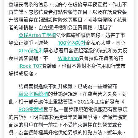
重短長關系的信息，或許存在虛偽夸年夜宣揚、作出不
實許諾、忽悠花費者打點套餐等題目，以及在話費套餐
升級環節存在報酬設障降效等題目，就涉嫌侵略了花費
者的知情權、自立選擇權和公正買賣權，超越了
亞梭Artso工學椅
法令底線和誠信底線，妨害了市
場公正競爭。運營
100室內設計
商私心太重，同心
Xten法拉利
專心想著用套餐起落級的法式和效力反
差來留客營銷，不
Wilkhahn
只會拉低花費者的花
iRock T07
費體驗，也很不難對本身信用和行業市
場構成反噬。
話費套餐進級不難升級難，已成為一些運營商
辦公室系統櫃
的營銷潛規定，花費者苦之久矣。對
此，相干部分應停止重點管理。2022年工信部發布《
ROG電競椅
關于進一個步驟規范電佩服務有關事項
的告訴》，明白請求便捷營業變革息爭除，確保無協定
商定的用戶在劃一前提下不受拘束選擇在售營業或套
餐，為套餐降檔與升檔供給異樣的打點方法。近年來，