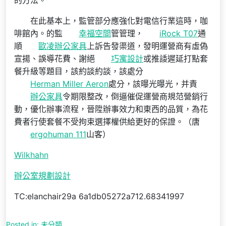
的方法。
在此基本上，監管部分應強化對電信行業這時，咖
啡館內。的監
幸福空間
管管理，
iRock T07
通
順
歐凌辦公家具
上訴告發渠道，發明運營商有虛偽
宣揚、誤導花費、謝絕
巧寓設計
或推諉遲延打點套
餐升級等題目，該約談約談，該處分
Herman Miller Aeron
處分，該曝光曝光，并責
辦公家具
令期限整改，倒逼催促運營商規范營銷行
動，優化辦事流程，晉陞辦事效力和東西的品質，為花
費者行使套餐不受拘束選擇權供給更好的保證。（
唐
ergohuman 111
山客
）
Wilkhahn
辦公室規劃設計
TC:elanchair29a 6a1db05272a712.68341997
Posted in:
未分類