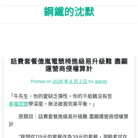
Skip
鋼鐵的沈默
to
content
話費套餐億嵐電競椅進級易升級難 盡顯
運營商侵權算計
Posted on
2026 年 6 月 2 日
by
admin
「牛先生，你的愛缺乏彈性。你的千紙鶴沒有哲
幸福空間
學深度，無法被我完美平衡。」
原題目：話費套餐進級易升級難 盡顯運營商侵權算
計
“我想從119元的套餐改為39元的套餐，測驗考試在