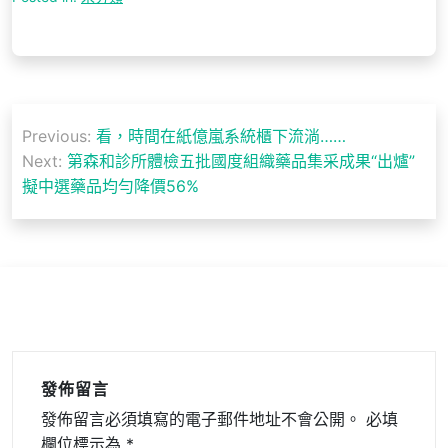
文
Previous:
看，時間在紙億嵐系統櫃下流淌……
章
Next:
第森和診所體檢五批國度組織藥品集采成果“出爐”
導
擬中選藥品均勻降價56%
覽
發佈留言
發佈留言必須填寫的電子郵件地址不會公開。
必填
欄位標示為
*