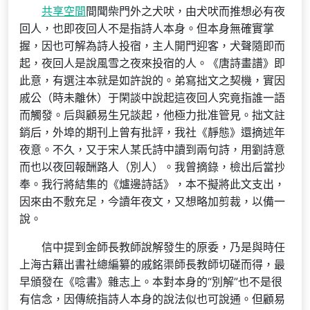
共享空間
間聞柴門外之犬吠，由犬吠而推想必有夜
回人，也即夜回人不是指詩人本身。但本身無確實掌
握，因也可解為詩人投宿，主人開門迎客，犬聲隨即而
起，夜回人是說風雪之夜來投宿的人。《唐詩畫譜》即
此意，有選注本就是如許說的。弟寫拙文之契機，實因
戚公（時未離休）于閑談中說起這夜回人究竟指誰一語
而觸發。后與顧易生兄談起，他極力批准管見。拙文註
銷后，外埠的期刊上曾有批評，我社《靜態》還摘述年
夜意。不久，又于宋人某氏詩中讀到兩句詩，用劉詩意
而也以夜回報酬路人（別人）。我曾摘錄，檢出后當抄
奉。我行將結集的《爐邊詩話》，本不擬將此文支出，
因來由不敷充足，今讀年夜文，又想略加剪裁，以備一
說。
信中提到金師長教師說解發生的原委，乃是與時任
上海古籍出書社總編纂的戚銘渠師長教師切磋而得，最
早頒發在《唸書》雜志上。本對本身的“別解”也不是很
有信念，因傳統指詩人本身的說法似也可說通。但顧易