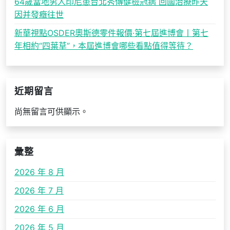
64歲當地男人印尼患台北秀傳健檢冠病 回國治療昨天
因并發癥往世
新華視點OSDER奧斯德零件報價·第七屆進博會丨第七
年相約“四葉草”，本屆進博會哪些看點值得等待？
近期留言
尚無留言可供顯示。
彙整
2026 年 8 月
2026 年 7 月
2026 年 6 月
2026 年 5 月