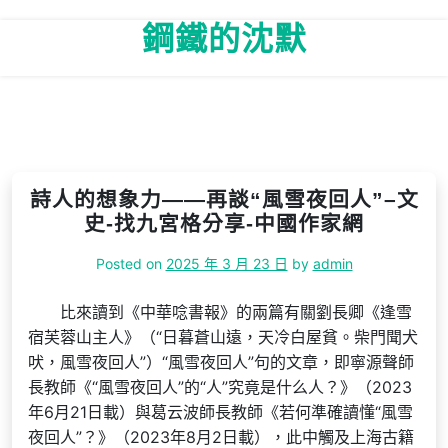
Skip
鋼鐵的沈默
to
content
詩人的想象力——再談“風雪夜回人”–文
史-找九宮格分享-中國作家網
Posted on
2025 年 3 月 23 日
by
admin
比來讀到《中華唸書報》的兩篇有關劉長卿《逢雪
宿芙蓉山主人》（“日暮蒼山遠，天冷白屋貧。柴門聞犬
吠，風雪夜回人”）“風雪夜回人”句的文章，即寧源聲師
長教師《“風雪夜回人”的“人”究竟是什么人？》（2023
年6月21日載）與葛云波師長教師《若何準確讀懂“風雪
夜回人”？》（2023年8月2日載），此中觸及上海古籍