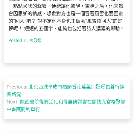
一點點犬吠的聲響，便能讓他驚醒，驚醒之后，他天然
會因思鄉的情感，想象對方也是一個冒著風雪也要回家
的“回人”吧？ 說不定他本身也正做著“風雪夜回人”的好
夢呢！ 短短的五個字，能夠也包括著詩人濃濃的鄉愁。
Posted in: 未分類
文
Previous:
北京西城阜成門橋頭賞花萬萬別影覓包養行情
章
響路況
導
Next:
陜西書院復興活化和發展研討會在關找九宮格聚會
中書院勝利舉行
覽