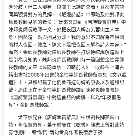
有分歧，但二人卻有一段關于此詩的會商，且都非常認
同與觀賞對方的見解。《爐邊詩話》中即略及他對邦炎
師長教師見解的看法：“比來又讀到《唐詩鑒賞辭典》中
陳邦炎師長教師一文，他把夜回人解為芙蓉山主人本
身，固然這一點與拙見分歧，我的意思不如解為不相關
的村人夜回，總之，陳文不是把夜回人解為詩人本身。”
顯然，金師長教師對陳師長教師在打破傳統說解這點上
是引為良知的，陳邦炎師長教師則有一篇回想金性堯師
長教師的文章《舊簡重讀，如睹前人》，收錄在上海古
籍出書社2008年出書的金性堯師長教師留念集《文以載
道》上，具體記載了他們會商這句詩的原委以及通訊記
載。原由正在于金性堯師長教師讀到陳邦炎師長教師
《唐詩鑒賞辭典》中對這首詩的說解，以為“年夜愜愚
見”，金師長教師說：
燈下讀兄在《唐詩鑒賞辭典》中說劉長卿芙蓉山
詩，年夜愜愚見。弟于前歲在《唸書》雜志上曾對此詩
有“別解”，即“柴門”兩句當為作者投宿后于夜