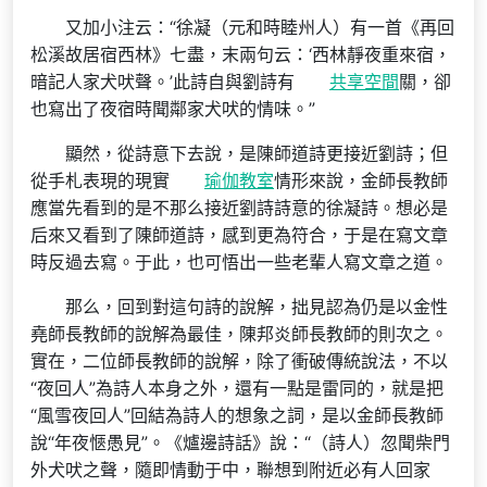
又加小注云：“徐凝（元和時睦州人）有一首《再回
松溪故居宿西林》七盡，末兩句云：‘西林靜夜重來宿，
暗記人家犬吠聲。’此詩自與劉詩有
共享空間
關，卻
也寫出了夜宿時聞鄰家犬吠的情味。”
顯然，從詩意下去說，是陳師道詩更接近劉詩；但
從手札表現的現實
瑜伽教室
情形來說，金師長教師
應當先看到的是不那么接近劉詩詩意的徐凝詩。想必是
后來又看到了陳師道詩，感到更為符合，于是在寫文章
時反過去寫。于此，也可悟出一些老輩人寫文章之道。
那么，回到對這句詩的說解，拙見認為仍是以金性
堯師長教師的說解為最佳，陳邦炎師長教師的則次之。
實在，二位師長教師的說解，除了衝破傳統說法，不以
“夜回人”為詩人本身之外，還有一點是雷同的，就是把
“風雪夜回人”回結為詩人的想象之詞，是以金師長教師
說“年夜愜愚見”。《爐邊詩話》說：“（詩人）忽聞柴門
外犬吠之聲，隨即情動于中，聯想到附近必有人回家