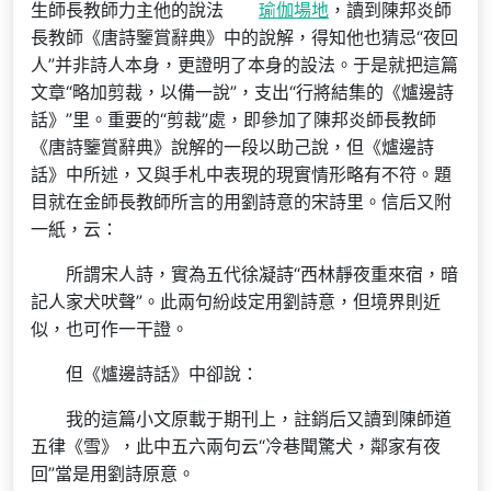
生師長教師力主他的說法
瑜伽場地
，讀到陳邦炎師
長教師《唐詩鑒賞辭典》中的說解，得知他也猜忌“夜回
人”并非詩人本身，更證明了本身的設法。于是就把這篇
文章“略加剪裁，以備一說”，支出“行將結集的《爐邊詩
話》”里。重要的“剪裁”處，即參加了陳邦炎師長教師
《唐詩鑒賞辭典》說解的一段以助己說，但《爐邊詩
話》中所述，又與手札中表現的現實情形略有不符。題
目就在金師長教師所言的用劉詩意的宋詩里。信后又附
一紙，云：
所謂宋人詩，實為五代徐凝詩“西林靜夜重來宿，暗
記人家犬吠聲”。此兩句紛歧定用劉詩意，但境界則近
似，也可作一干證。
但《爐邊詩話》中卻說：
我的這篇小文原載于期刊上，註銷后又讀到陳師道
五律《雪》，此中五六兩句云“冷巷聞驚犬，鄰家有夜
回”當是用劉詩原意。