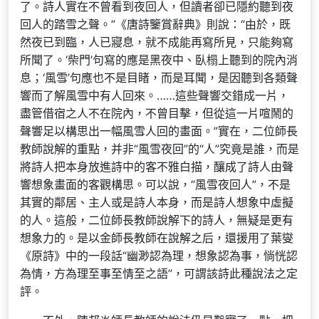
了。詩人實在不曾看到夜回人，但讀者卻已隱約聽到夜
回人的踏雪之聲。”《唐詩鑒賞辭典》則說：“由於，既
然夜已到臨，人已寢息，就不成能再寫所見，只能夠寫
所聞了。‘柴門’句寫的應是黑夜中、臥榻上聽到的院內消
息；‘風雪’句應也不是目睹，而是耳聞，是因聽到各類聲
響而了解風雪中有人回來。……這些聲響交錯成一片，
盡管借宿之人不在院內，不曾目擊，但從這一片喧鬧的
聲響足以構思出一幅風雪人回的畫面。”實在，二位師長
教師說解的重點，并非“風雪夜回”的“人”究竟是誰，而是
將詩人把本身放進詩中的客不雅白描，釀成了詩人由聲
響想象畫面的客觀構思。可以說，“風雪夜回人”，不是
其實的鄰居、主人或是詩人本身，而是詩人想象中虛擬
的人。這般，二位師長教師說解下的詩人，無疑是更有
想象力的。是以金師長教師在說解之后，還援用了葉燮
《原詩》中的一段話“幽渺認為理，想象認為事，惝恍認
為情，方為理至事至情至之語”，可謂該詩此種說法之定
評。