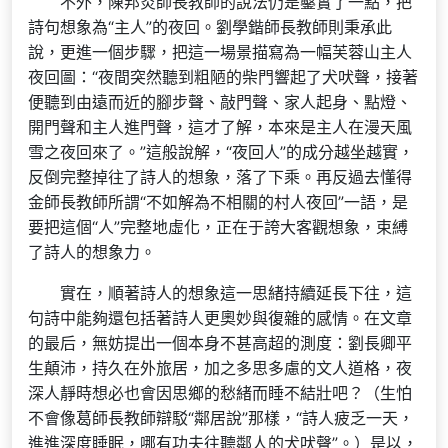
不外，陳邦炎師長教師的說法仍是鑿實了一點，把
詩句想象為“主人”的夜回。劉學鍇師長教師則秉承此
說，更進一個步驟，把這一場景描寫為一幅芙蓉山主人
夜回圖：“夜間突然聽到粗陋的柴門響起了犬吠聲，接著
便聽到由遠而近的腳步聲、敲門聲、家人起身、點燈、
開門聲和主人進門聲，這才了解，本來是主人在漫天風
雪之夜回來了。”這般說解，“夜回人”的成分越坐越實，
反倒完整掉往了詩人的想象，落了下乘。再反過去懂得
金師長教師所謂“不如解為不相關的村人夜回”一語，是
要把這個“人”完整地虛化，正在于誇大客觀想象，束縛
了詩人的想象力。
實在，順著詩人的想象這一思緒持續延長下往，這
句詩中能夠還包括著詩人更奧妙與復雜的感情。在文章
的最后，無妨提出一個本身不甚高超的測度：劉長卿平
生顛沛，持久在外旅居，加之多思多慮的文人道格，夜
深人靜時想必也會因思鄉的愁緒而睡不結壯吧？（生怕
不會像葛師長教師辯駁“鄰居說”那樣，“詩人疲乏一天，
進進深度睡眠，哪有功夫往聽鄰人的犬吠聲”。）是以，