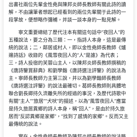
出書社兩位先輩金性堯與陳邦炎師長教師有關此詩的讀
解，不由讓筆者想起已經看到的兩位先輩關于此詩的一
段掌故，便想略作彌補，并談一談本身的一點見解。
寧文重要總結了歷代注本有關這句話中“夜回人”的
五種說法，要之分為三類：一，指詩人本身，這是最傳
統的說法；二，鄰居或村人，即以金性堯師長教師《爐
邊詩話》收錄的《風雪夜回人的“人”是誰》為代表；
三，詩人投宿的芙蓉山主人，以陳邦炎師長教師撰稿的
《唐詩鑒賞辭典》和劉學鍇《唐詩選注評鑒》的說法為
主。寧師長教師力主第三說，并以為劉學鍇師長教師
《唐詩選注評鑒》的說法最確切。葛師長教師則具體地
聯合劉長卿持久流離失所的經過的事況，及歷代詩歌中
有關“主人”“旅居”“犬吠”的描述，以為“風雪夜回人”應當
是持久旅居異鄉的詩人本身，稱“回人”，是由於持久旅
居而“反認異鄉是家鄉”，“找到了感情的家鄉”。反而又主
最傳統的說法。
實在，金性堯師長教師及陳邦炎師長教師的說法略