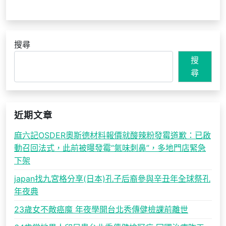
搜尋
搜
尋
近期文章
麻六記OSDER奧斯德材料報價就酸辣粉發霉道歉：已啟
動召回法式，此前被曝發霉“氣味刺鼻”，多地門店緊急
下架
japan找九宮格分享(日本)孔子后裔參與辛丑年全球祭孔
年夜典
23歲女不敵癌魔 年夜學開台北秀傳健檢課前離世