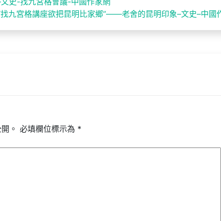
–文史-找九宮格會議-中國作家網
“找九宮格講座欲把昆明比家鄉”——老舍的昆明印象–文史–中國
公開。
必填欄位標示為
*