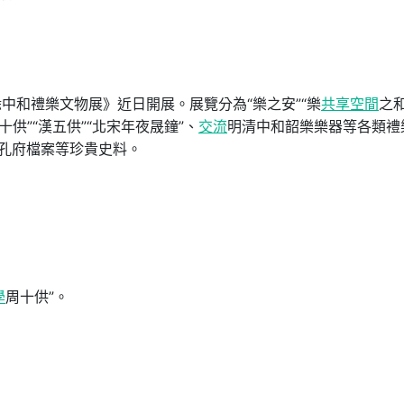
中和禮樂文物展》近日開展。展覽分為“樂之安”“樂
共享空間
之和
供”“漢五供”“北宋年夜晟鐘”、
交流
明清中和韶樂樂器等各類禮
孔府檔案等珍貴史料。
學
周十供”。