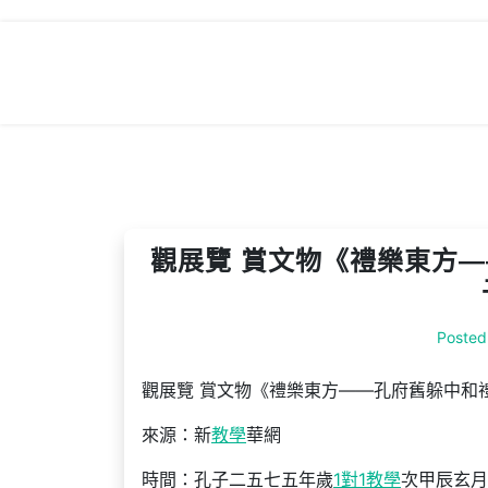
Skip
to
content
觀展覽 賞文物《禮樂東方
Posted
觀展覽 賞文物《禮樂東方——孔府舊躲中和
來源：新
教學
華網
時間：孔子二五七五年歲
1對1教學
次甲辰玄月