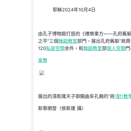
耶穌2024年10月4日
由孔子博物館打造的《禮樂東方——孔府舊躲
之平”三個
舞蹈教室
部門，展出孔府舊躲“商周十
120
私密空間
余件，和
舞蹈教室
部
個人空間
門
家教
展出的清乾隆天子御賜曲阜孔廟的“商
1對1教
新華網發（侯新建 攝）