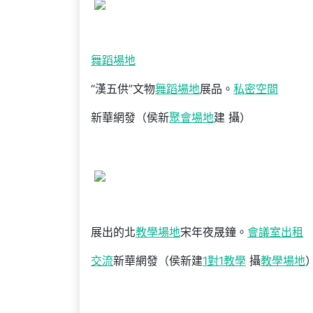
舞蹈場地
“漢五供”文物
舞蹈場地
展品。
私密空間
新華網發（侯新
聚會場地
建 攝）
展出的北
教學場地
宋年夜晟鐘。
會議室出租
交流
新華網發（侯新建
1對1教學
攝
教學場地