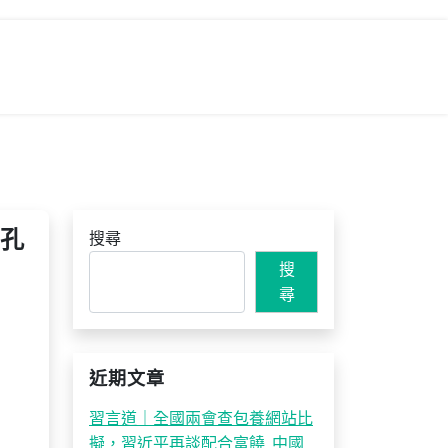
在孔
搜尋
搜
尋
近期文章
習言道｜全國兩會查包養網站比
擬，習近平再談配合富饒_中國