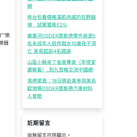
網
佈台包養價格滿肌肉感的狂野韻
律 試駕寶馬525i
”“樂
廣東河OSDER奧斯德零件商源5
樂器
名未成年人結伴戲水10歲孩子溺
亡 家長起訴4名錯誤
山區小縣來了省會專家（年夜安
康察看）_到九宮格交流中國網
馮德萊恩：18日將赴美參與美烏
歐領導OSDER奧斯德汽車材料
人會晤
近期留言
尚無留言可供顯示。