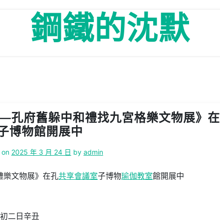
鋼鐵的沈默
——孔府舊躲中和禮找九宮格樂文物展》
子博物館開展中
 on
2025 年 3 月 24 日
by
admin
禮樂文物展》在孔
共享會議室
子博物
瑜伽教室
館開展中
初二日辛丑