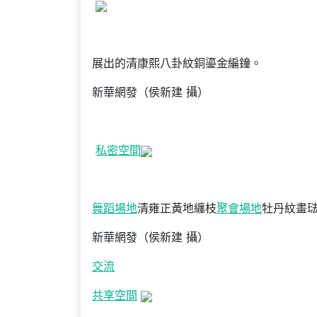
展出的清康熙八卦紋銅鎏金編鐘。
新華網發（侯新建 攝）
私密空間
舞蹈場地
清雍正黃地纏枝
聚會場地
牡丹紋畫
新華網發（侯新建 攝）
交流
共享空間