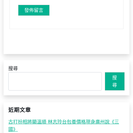
搜尋
搜
尋
近期文章
古打扮相將顯溫順 林志玲台包養價格現身廣州說《三
國》