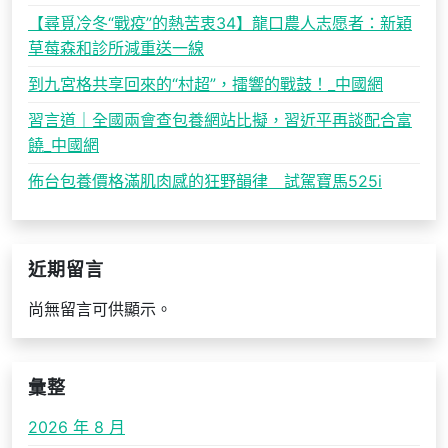
【尋覓冷冬“戰疫”的熱苦衷34】龍口農人志愿者：新穎
草莓森和診所減重送一線
到九宮格共享回來的“村超”，擂響的戰鼓！_中國網
習言道｜全國兩會查包養網站比擬，習近平再談配合富
饒_中國網
佈台包養價格滿肌肉感的狂野韻律 試駕寶馬525i
近期留言
尚無留言可供顯示。
彙整
2026 年 8 月