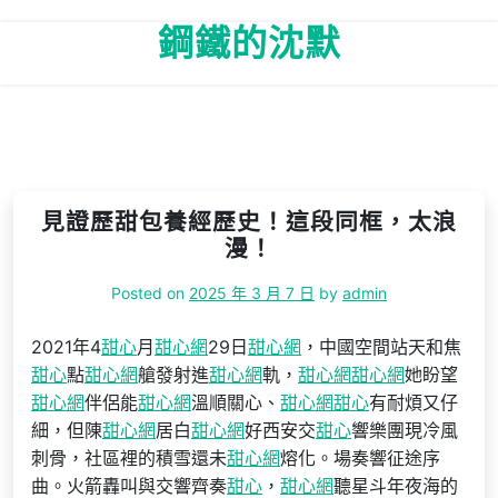
Skip
鋼鐵的沈默
to
content
見證歷甜包養經歷史！這段同框，太浪
漫！
Posted on
2025 年 3 月 7 日
by
admin
2021年4
甜心
月
甜心網
29日
甜心網
，中國空間站天和焦
甜心
點
甜心網
艙發射進
甜心網
軌，
甜心網
甜心網
她盼望
甜心網
伴侶能
甜心網
溫順關心、
甜心網
甜心
有耐煩又仔
細，但陳
甜心網
居白
甜心網
好西安交
甜心
響樂團現冷風
刺骨，社區裡的積雪還未
甜心網
熔化。場奏響征途序
曲。火箭轟叫與交響齊奏
甜心
，
甜心網
聽星斗年夜海的