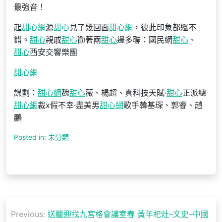
最強音！
起
甜心網
源
甜心
見了幾回面
甜心網
，彼此印象都還不
錯。
甜心
親戚
甜心
勸著兩
甜心
邊多聯：國民網
甜心
、
甜心
西安交響樂團
甜心網
謀劃：
甜心網
魏
甜心
薇、楊超、真科技天賦·
甜心
正派總
甜心網
裁x假不幸·盡美男
甜心網
歌手韓基琛、郭睿、趙
鵬
Posted in: 未分類
文
Previous:
送臘迎找九宮格會議室春 黃羊祀灶–文史–中國