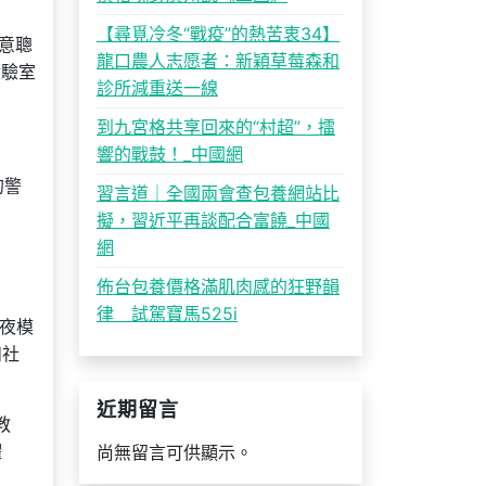
【尋覓冷冬“戰疫”的熱苦衷34】
意聰
龍口農人志愿者：新穎草莓森和
實驗室
診所減重送一線
到九宮格共享回來的“村超”，擂
響的戰鼓！_中國網
的警
習言道｜全國兩會查包養網站比
擬，習近平再談配合富饒_中國
網
佈台包養價格滿肌肉感的狂野韻
律 試駕寶馬525i
夜模
和社
近期留言
教
躍
尚無留言可供顯示。