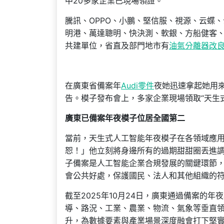
中20多家企業已現場領證。
騰訊、OPPO、小鵬、堅信服、視源、云蝶
明港、萬達聰明、快決測、軟銀、方船健客、
共建單位，省直及部門地市有
油氣分離器改
在廣東省備案年
Audi零件
夜她迅速拿起她用
告。模子發布會上，多家企業現場領取“天生
廣東已備案年夜模子位居全國第二
當前，天生式人工智能年夜模子在各領域應
恕！」他立刻將身邊所有的過期甜甜圈丟進
子備案是人工智能企業合規發展的關鍵環節
會公共好處，保護國民、法人和其他組織的
截至2025年10月24日，廣東通過備案的
導、路況、工業、農業、物流、氣象等垂直
升，為數據要素與產業場景深度融會打下堅