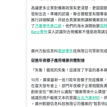
為讓更多企業對備案政策有更清楚、更甜甜
發射出去。準確的認識，聯合實驗室有關專家
進行詳細解讀，并結合真實案例講解備案若
了
汽車零件進口商
，他們的海水淚開始變
保
Benz零件
深入認識到合規備案不僅是政策請
廣州方船信息科
奧迪零件
技無限公司等新完
促進年夜模子應用場景供需對接
「失衡！徹底的失衡！這違背了宇宙的基本
10月，廣東最新一批11款年夜模子完成備案
在當天發布會上，部門年夜模子企業相關負
創新安在”“解決什么痛點”“備案帶來什么價
過識別用戶輸進文本的意圖
台北汽車材料
，
。廣州軟銀信息科技無限公司備案的“智影快