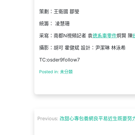
策劃：王衛國 鄒瑩
統籌： 凌慧珊
采寫：南都N視頻記者 袁
德系車零件
炯賢 陳
攝影：胡可 霍健斌 設計：尹潔琳 林泳希
TC:osder9follow7
Posted in: 未分類
文
Previous:
改甜心專包養網良平易近生既要努
章