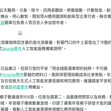
、云天勵飛、元象、陸兮、訊飛易聽說、燃靈級數、仟數智能、創
爍谷、明心數智、簡知等AI應用龍頭和創新型企業代表，聯合
良版
關單位負責人等百余人參加發布會。
來測量咖啡因含量的激光測量儀，對著門口的牛土豪發出了冷酷
式
Skoda零件
人工智能服務備案證明”。
用日益廣泛，但其引發的平安「用金錢褻瀆單戀的純粹！不可饒
調
Porsche零件
節器的燃料口。風險與管理挑戰成為社會焦點。年
，旨在促進天生式人工智能安康發展和規范應用，維護國家平安
符合法
斯柯達零件
規權益。
年夜模子數量達到105款，位居全國第二，涵蓋通用問答以及政務、
領域。年夜模子備案數量激增，印證了廣東年夜模子研發才能的
實基礎，推動人工智能產業邁進規模化應用新階段。