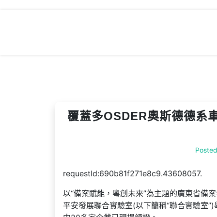
Skip
to
content
覆蓋多OSDER奧斯德德系
Poste
requestId:690b81f271e8c9.43608057.
以“備案賦能，粵創未來”為主題的廣東省備案
平安發展聯合實驗室(以下簡稱“聯合實驗室”