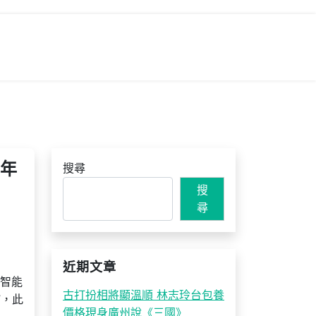
案年
搜尋
搜
尋
近期文章
工智能
古打扮相將顯溫順 林志玲台包養
”，此
價格現身廣州說《三國》