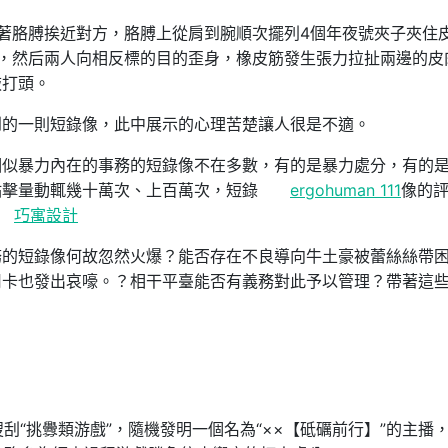
著胳膊挨近對方，胳膊上從肩到腕順次擺列4個年夜號夾子夾住
，然后兩人向相反標的目的歪身，橡皮筋發生張力拉扯兩邊的皮
敲打頭。
到的一則短錄像，此中展示的心理苦楚讓人很是不適。
相似暴力內在的事務的短錄像不在多數，有的是暴力處分，有的
點擊量動輒幾十萬次、上百萬次，短錄
ergohuman 111
像的
巧寓設計
務的短錄像何故忽然火爆？能否存在不良導向牛土豪被蕾絲絲帶
用卡也發出哀嚎。？相干平臺能否有義務對此予以管理？帶著這
搜刮“挑釁類游戲”，隨機發明一個名為“××【砥礪前行】”的主播