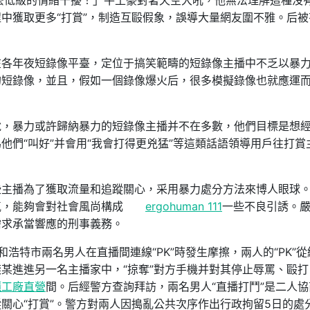
麼低級的情緒干擾！」牛土豪對著天空大吼，他無法理解這種沒
中獲取更多“打賞”，制造互毆假象，誤導大量網友圍不雅。后被
在各年夜短錄像平臺，定位于搞笑範疇的短錄像主播中不乏以暴
的短錄像，並且，假如一個錄像爆火后，很多模擬錄像也就應運
說，暴力或許歸納暴力的短錄像主播并不在多數，他們目標是想
他們“叫好”并會用“我會打得更兇猛”等這類話語領導用戶往打賞
些主播為了獲取流量和追蹤關心，采用暴力處分方法來博人眼球
氣，能夠會對社會風尚構成
ergohuman 111
一些不良引誘。
需求承當響應的刑事義務。
浩特市兩名男人在直播間連線“PK”時發生摩擦，兩人的“PK”從
某進進另一名主播家中，“掠奪”對方手機并對其停止辱罵、毆打
櫃工廠直營
間。后經警方查詢拜訪，兩名男人“直播打鬥”是二人協
關心“打賞”。警方對兩人因搗亂公共次序作出行政拘留5日的處