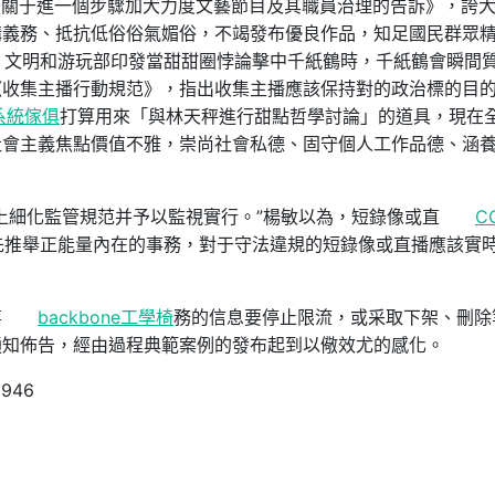
布《關于進一個步驟加大力度文藝節目及其職員治理的告訴》，誇
講義務、抵抗低俗俗氣媚俗，不竭發布優良作品，知足國民群眾
局、文明和游玩部印發當甜甜圈悖論擊中千紙鶴時，千紙鶴會瞬間
《收集主播行動規范》，指出收集主播應該保持對的政治標的目
系統傢俱
打算用來「與林天秤進行甜點哲學討論」的道具，現在
社會主義焦點價值不雅，崇尚社會私德、固守個人工作品德、涵
上細化監管規范并予以監視實行。”楊敏以為，短錄像或直
C
優先推舉正能量內在的事務，對于守法違規的短錄像或直播應該實
事
backbone工學椅
務的信息要停止限流，或采取下架、刪除
通知佈告，經由過程典範案例的發布起到以儆效尤的感化。
0946