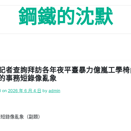
鋼鐵的沈默
記者查詢拜訪各年夜平臺暴力億嵐工學椅
的事務短錄像亂象
d on
2026 年 6 月 4 日
by
admin
）
務短錄像亂象（副題）