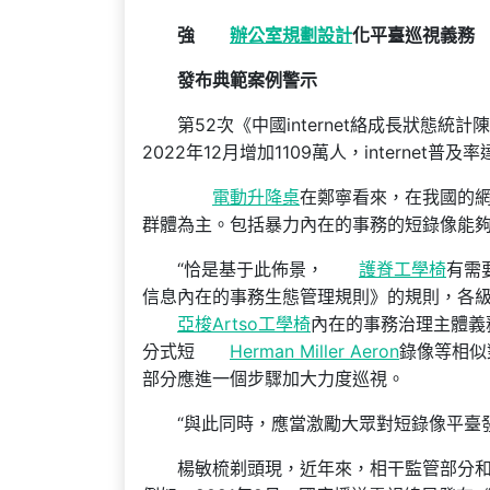
強
辦公室規劃設計
化平臺巡視義務
發布典範案例警示
第52次《中國internet絡成長狀態統
2022年12月增加1109萬人，internet普及率
電動升降桌
在鄭寧看來，在我國的
群體為主。包括暴力內在的事務的短錄像能
“恰是基于此佈景，
護脊工學椅
有需
信息內在的事務生態管理規則》的規則，各
亞梭Artso工學椅
內在的事務治理主體義
分式短
Herman Miller Aeron
錄像等相似
部分應進一個步驟加大力度巡視。
“與此同時，應當激勵大眾對短錄像平臺
楊敏梳剃頭現，近年來，相干監管部分