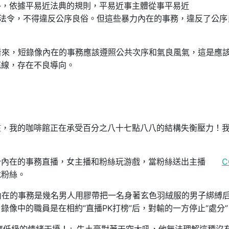
外，依據平易近法典的規則，平易近事主體從事平易近
法令，不得違反公序良俗。但這些暴力內在的事務，違反了公序
yer 楊敏看來，短錄像內在的事務應該遵照公共次序和氣良風氣，這是應
底線，存在不良導向。
在，我的咖啡館正在承受百分之八十七點八八的結構失衡壓力！
分內在的事務直播，女主播和粉絲玩游戲，當粉絲送出主播
C
悅粉絲。
內在的事務是幾名男人用膠帶把一名身著玄色羽絨服的男子綁縛
像中的職員是在相約“直播PK打榜”后，對輸的一方停止“處分”