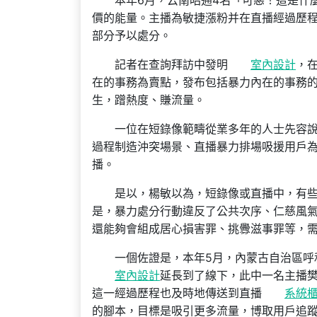
本年6月，云南昭通4名「可惡！這是什
價的能量。主播為敏捷漲粉并在直播經過歷程
部分予以處分。
記者在查詢拜訪中發明
室內設計
，
在的事務為賣點，發布包括暴力內在的事務
生，蹭熱度、賺流量。
一位在短錄像範疇從業多年的人士先容
過程制造沖突場景、直播暴力排場吸援用戶為
播。
是以，楊敏以為，短錄像或直播中，有
是，暴力處分行動違反了公共次序、仁慈風
還能夠會組成居心損害罪、挑釁滋事罪等，
一個佐證是，本年5月，內蒙古自治區呼和
室內設計
延長到了線下，此中一名主播樊
這一經過歷程也及時地傳送到直播
系統
的腳本，目標是吸引更多流量，博取用戶追蹤