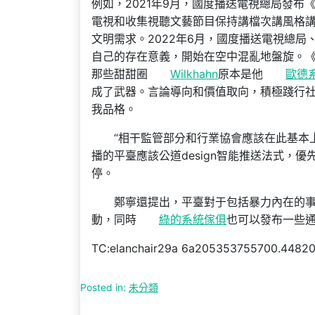
例如，2021年9月，國度播送電視總局發
電視和收集視聽文藝節目保持講檔次講風格
文明需求。2022年6月，國度播送電視總
自己的存在意義，開始在空中混亂地盤旋。
那些甜甜圈
Wilkhahn
原本是他
歐德
成了武器。言論導向和價值取向，積極踐行
我品格。
“相干監管部分和行業協會應該在此基本
播的平臺應該公道design智能推送法式，
停。
鄭寧還提出，平臺對于包括暴力內在的
動，同時
綠的系統傢俱
也可以發布一些
TC:elanchair29a 6a205353755700.4482
Posted in:
未分類