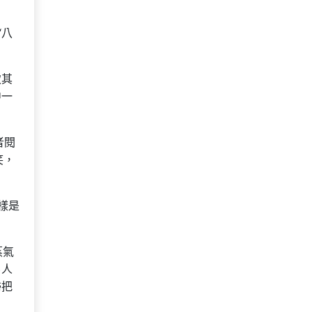
“八
致其
中一
者閱
笑，
樣是
蒸氣
男人
掃把