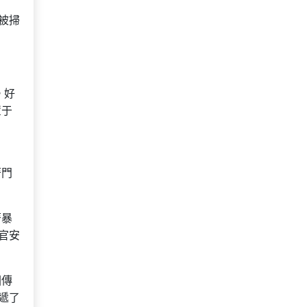
被掃
。好
置于
著門
著暴
官安
國傳
遞了