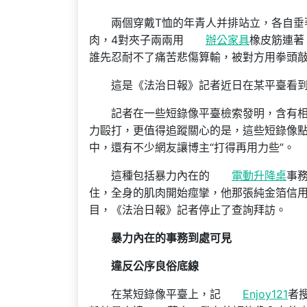
兩個穿戴T恤的年青人并排站立，各自垂
肉，4對夾子兩兩用
辦公家具
橡皮筋連著
誰先忍耐不了痛苦悲傷算輸，被對方用拳頭
這是《法治日報》記者近日在某平臺看
記者在一些短錄像平臺檢索發明，含有
力毆打，更值得追蹤關心的是，這些短錄像
中，還有不少網友讓博主“打得再用力些”。
這種包括暴力內在的
電動升降桌
事
住，全身的肌肉開始痙攣，他那張純金箔信
目，《法治日報》記者停止了查詢拜訪。
暴力內在的事務到處可見
違反公序良俗底線
在某短錄像平臺上，記
Enjoy121
者