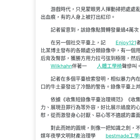
游戲時代，只見蒙眼男人揮動掃把處處
出血痕，有的人身上被打出紅印。
記者留意到，該錄像點贊轉發量過4萬次
在另一個社交平臺上，記
Enjoy121
比某博主發布的各類處分類錄像中，有一個
后背及臀部，獲勝方用力拉弓弦到極限，然
Wilkhahn
伴著一
人體工學椅
聲慘叫
記者在多個平臺檢索發明，相似暴力內
口的牛土豪發出了冷酷的警告。錄像平臺上并
依據《收集短錄像平臺治理規范》《收
力、展現丑罪行為等外容，好比展示過度的
慰，從而激發身心討厭、惡心等不適感的畫
對此而她的圓規，則像一把知識之劍，不
媒年夜學文明財產治理學
bestmade工