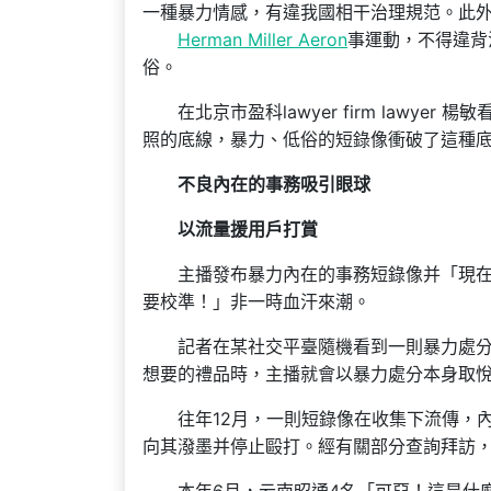
一種暴力情感，有違我國相干治理規范。此
Herman Miller Aeron
事運動，不得違背
俗。
在北京市盈科lawyer firm law
照的底線，暴力、低俗的短錄像衝破了這種
不良內在的事務吸引眼球
以流量援用戶打賞
主播發布暴力內在的事務短錄像并「現
要校準！」非一時血汗來潮。
記者在某社交平臺隨機看到一則暴力處
想要的禮品時，主播就會以暴力處分本身取
往年12月，一則短錄像在收集下流傳，
向其潑墨并停止毆打。經有關部分查詢拜訪，錄