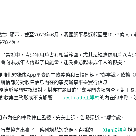
計陳述》顯示，截至2023年6月，我國網平易近範圍達10.79億人，
達76.4%。
網平易近中，青少年用戶占有相當範圍，尤其是短錄像用戶以青
夠會向未成年人傳遞了負能量，能夠會惹起未成年人的模擬。
要強化短錄像App平臺的主體義務和日慣例矩。”鄭寧說，依據《
級網信部分對收集信息內在的事務辦事平臺實行信息
務情形展開監視檢討，對存在題目的平臺展開專項督查。對于暴
對收集生態形成不良影響
bestmade工學椅
的內在的事務，
發布內在的事務停止監視，完美上訴、告發渠道。”鄭寧說。
和行業協會出臺了一系列規范短錄像、直播的
Xten法拉利
規