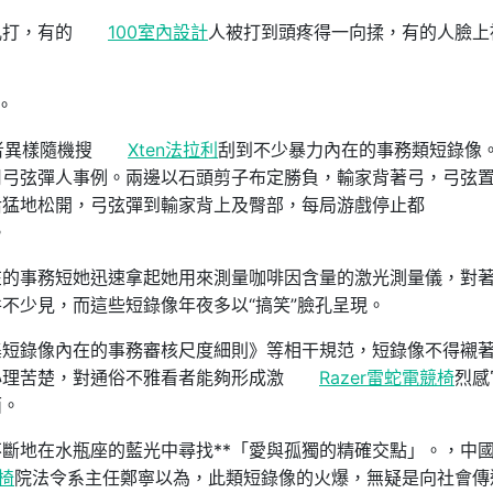
亂打，有的
100室內設計
人被打到頭疼得一向揉，有的人臉上
。
者異樣隨機搜
Xten法拉利
刮到不少暴力內在的事務類短錄像
用弓弦彈人事例。兩邊以石頭剪子布定勝負，輸家背著弓，弓弦
后猛地松開，弓弦彈到輸家背上及臀部，每局游戲停止都
。
在的事務短她迅速拿起她用來測量咖啡因含量的激光測量儀，對
不少見，而這些短錄像年夜多以“搞笑”臉孔呈現。
集短錄像內在的事務審核尺度細則》等相干規范，短錄像不得襯
心理苦楚，對通俗不雅看者能夠形成激
Razer雷蛇電競椅
烈感
面。
斷地在水瓶座的藍光中尋找**「愛與孤獨的精確交點」。，中
學椅
院法令系主任鄭寧以為，此類短錄像的火爆，無疑是向社會傳