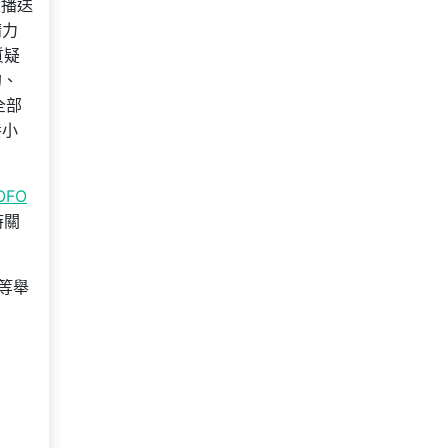
大播送
精力
質疑
的、
全部
養小
OFO
時關
等舉