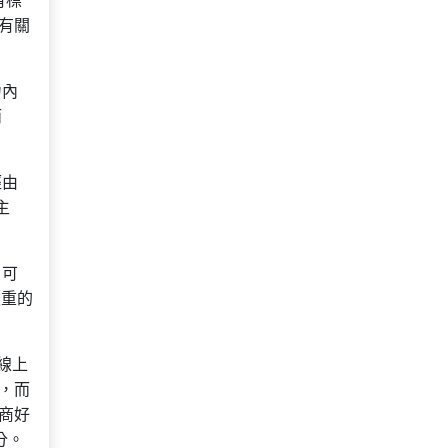
有標
有關
力內
而
經由
主
。可
嚴重的
線上
，而
商好
分。