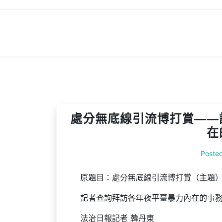
Skip
to
content
處分無底線引流博打賞——
在
Poste
原題目：處分無底線引流博打賞（主題
記者查詢拜訪各年夜平臺暴力內在的事
法治日報記者 韓丹東