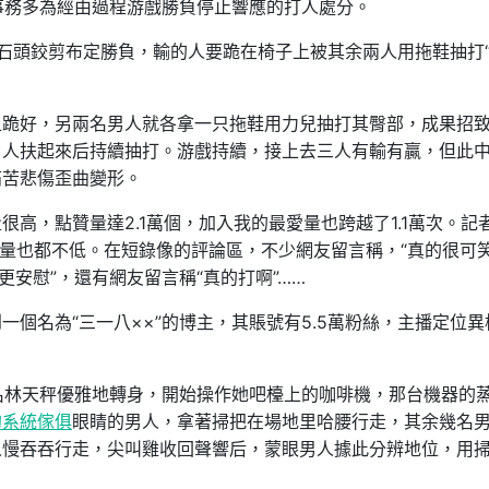
的事務多為經由過程游戲勝負停止響應的打人處分。
石頭鉸剪布定勝負，輸的人要跪在椅子上被其余兩人用拖鞋抽打
上跪好，另兩名男人就各拿一只拖鞋用力兒抽打其臀部，成果招
男人扶起來后持續抽打。游戲持續，接上去三人有輸有贏，但此
痛苦悲傷歪曲變形。
高，點贊量達2.1萬個，加入我的最愛量也跨越了1.1萬次。記
量也都不低。在短錄像的評論區，不少網友留言稱，“真的很可
更安慰”，還有網友留言稱“真的打啊”……
個名為“三一八××”的博主，其賬號有5.5萬粉絲，主播定位異
名林天秤優雅地轉身，開始操作她吧檯上的咖啡機，那台機器的
的系統傢俱
眼睛的男人，拿著掃把在場地里哈腰行走，其余幾名
人慢吞吞行走，尖叫雞收回聲響后，蒙眼男人據此分辨地位，用