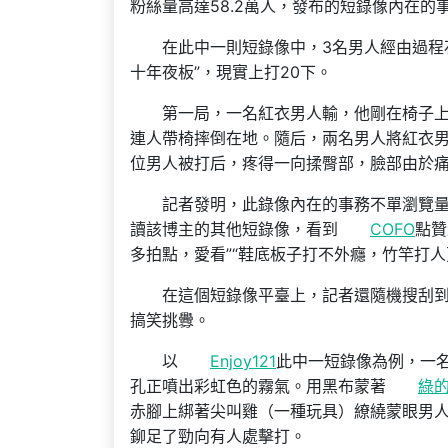
粉絲量高達58.2萬人，發布的短錄像內在
在此中一則短錄像中，3名男人經由過程
十年夜板”，現實上打20下。
第一局，一名紅衣男人輸，他剛在椅子
連人帶椅摔倒在地。隨后，兩名男人將紅衣
位男人被打后，疼得一向揉臀部，臉部由於
記者發明，此錄像內在的事務不單瀏覽量很
讀該博主的其他短錄像，看到
COFO
點贊
多拍點，愛看”“鞋底板子打不外癮，竹竿打人
在這個短錄像平臺上，記者還隨機搜刮到一
搞笑挑釁。
以
Enjoy121
此中一短錄像為例，一
孔正噴出彩虹色的霧氣。用黑布蒙著
綠
赤腳上綁著尖叫雞（一種玩具）繚繞蒙眼男
鉚足了勁向有人處擊打。