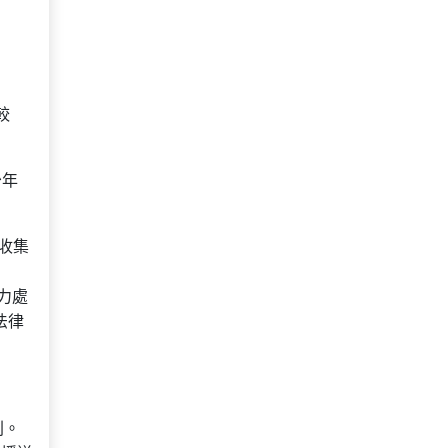
較
少年
收集
力處
法律
則。