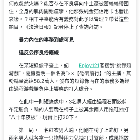
何故忽然火爆？能否存在不良導向牛土豪被蕾絲絲帶困
住，全身的肌肉開始痙攣，他那張純金箔信用卡也發出
哀嚎。？相干平臺能否有義務對此予以管理？帶著這些
題目，《法治日報》記者停止了查詢拜訪。
暴力內在的事務到處可見
違反公序良俗底線
在某短錄像平臺上，記
Enjoy121
者搜刮“挑釁類
游戲”，隨機發明一個名為“××【砥礪前行】”的主播，其
粉絲量高達58.2萬人，發布的短錄像內在的事務多為經
由過程游戲勝負停止響應的打人處分。
在此中一則短錄像中，3名男人經由過程石頭鉸剪
布定勝負，輸的人要跪在椅子上被其余兩人用拖鞋抽打
“八十年夜板”，現實上打20下。
第一局，一名紅衣男人輸，他剛在椅子上跪好，另
兩名男人就各拿一只拖鞋用力兒抽打其臀部，成果招致