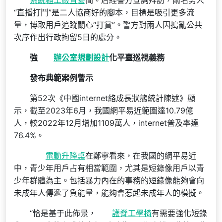
系統櫃工廠直營
間。后經警方查詢拜訪，兩名男人
“直播打鬥”是二人協商好的腳本，目標是吸引更多流
量，博取用戶追蹤關心“打賞”。警方對兩人因搗亂公共
次序作出行政拘留5日的處分。
強
辦公室規劃設計
化平臺巡視義務
發布典範案例警示
第52次《中國internet絡成長狀態統計陳述》顯
示，截至2023年6月，我國網平易近範圍達10.79億
人，較2022年12月增加1109萬人，internet普及率達
76.4%。
電動升降桌
在鄭寧看來，在我國的網平易近
中，青少年用戶占有相當範圍，尤其是短錄像用戶以青
少年群體為主。包括暴力內在的事務的短錄像能夠會向
未成年人傳遞了負能量，能夠會惹起未成年人的模擬。
“恰是基于此佈景，
護脊工學椅
有需要強化短錄