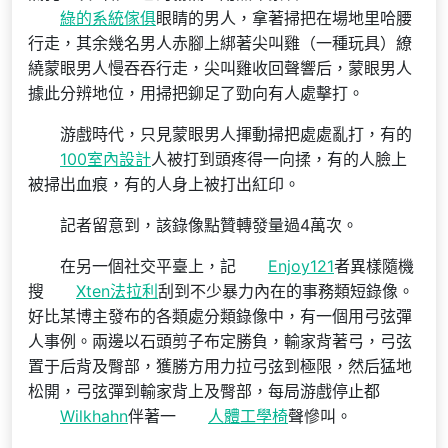
綠的系統傢俱
眼睛的男人，拿著掃把在場地里哈腰
行走，其余幾名男人赤腳上綁著尖叫雞（一種玩具）繚
繞蒙眼男人慢吞吞行走，尖叫雞收回聲響后，蒙眼男人
據此分辨地位，用掃把鉚足了勁向有人處擊打。
游戲時代，只見蒙眼男人揮動掃把處處亂打，有的
100室內設計
人被打到頭疼得一向揉，有的人臉上
被掃出血痕，有的人身上被打出紅印。
記者留意到，該錄像點贊轉發量過4萬次。
在另一個社交平臺上，記
Enjoy121
者異樣隨機
搜
Xten法拉利
刮到不少暴力內在的事務類短錄像。
好比某博主發布的各類處分類錄像中，有一個用弓弦彈
人事例。兩邊以石頭剪子布定勝負，輸家背著弓，弓弦
置于后背及臀部，獲勝方用力拉弓弦到極限，然后猛地
松開，弓弦彈到輸家背上及臀部，每局游戲停止都
Wilkhahn
伴著一
人體工學椅
聲慘叫。