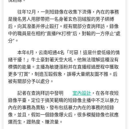
悅粉絲。
往年12月，一則短錄像在收集下流傳，內在的事務
是幾名男人用膠帶把一名身著玄色羽絨服的男子綁縛
后，向其潑墨并停止毆打。經有關部分查詢拜訪，錄像
中的職員是在相約“直播PK打榜”后，對輸的一方停止“處
分”。
本年6月，云南昭通4名「可惡！這是什麼低級的情
緒干擾！」牛土豪對著天空大吼，他無法理解這種沒有
標價的能量。主播為敏捷漲粉并在直播經過歷程中獲取
更多“打賞”，制造互毆假象，誤導大量網友圍不雅。后
被有關部分予以處分。
記者在查詢拜訪中發明
室內設計
，在各年夜短
錄像平臺，定位于搞笑範疇的短錄像主播中不乏以暴力
內在的事務為賣點，發布包括暴力內在的事務的短錄
像，並且，假如一個錄像爆火后，很多模擬錄像也就應
運而生，蹭熱度、賺流量。