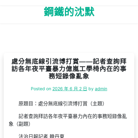
Skip
鋼鐵的沈默
to
content
處分無底線引流博打賞——記者查詢拜
訪各年夜平臺暴力億嵐工學椅內在的事
務短錄像亂象
Posted on
2026 年 6 月 2 日
by
admin
原題目：處分無底線引流博打賞（主題）
記者查詢拜訪各年夜平臺暴力內在的事務短錄像亂
象（副題）
法治日報記者 韓丹東