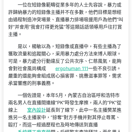
一位在短錄像範疇從業多年的人士先容說，暴力或
許歸納暴力的短錄像主播并不在多數，他們目標是想經
由過程制造沖突場景、直播暴力排場吸援用戶為他們“叫
好”并會用“我會打得更兇猛”等這類話語領導用戶往打賞
主播。
是以，楊敏以為，短錄像或直播中，有些主播為了
獲取流量和追蹤關心，采用暴力處分方法來博人眼球。
可是，暴力處分行動違反了公共次序、仁慈風氣，能夠
會對社會風尚構成
ergohuman 111
一些不良引誘。
嚴重的還能夠會組成居心損害罪、挑釁滋事罪等，需求
承當響應的刑事義務。
一個佐證是，本年5月，內蒙古自治區呼和浩特市
兩名男人在直播間連線“PK”時發生摩擦，兩人的“PK”從
線上
室內設計
延長到了線下，此中一名主播樊某進
進另一名主播家中，“掠奪”對方手機并對其停止辱罵、
毆打，而這一經過歷程也及時地傳送到直播