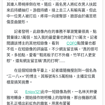
其連人帶椅摔倒在地。隨后，兩名男人將紅衣男人扶起
來后持續抽打。游戲持續，接上去三人有輸有贏，但此
中一位男人被打后，疼得一向揉臀部，臉部由於痛苦悲
傷歪曲變形。
記者發明，此錄像內在的事務不單瀏覽量很高，點
贊量達2.1萬個，加入我的最愛量也跨越了1.1萬次。記者
閱讀該博主的其他短錄像，看到
COFO
點贊量也都
不低。在短錄像的評論區，不少網友留言稱，“真的很可
笑，多拍點，愛看”“鞋底板子打不外癮，竹竿打人更安
慰”，還有網友留言稱“真的打啊”……
在這個短錄像平臺上，記者還隨機搜刮到一個名為
“三一八××”的博主，其賬號有5.5萬粉絲，主播定位異
樣是搞笑挑釁。
以
Enjoy121
此中一短錄像為例，一名林天秤優
雅地轉身，開始操作她吧檯上的咖啡機，那台機器的蒸
氣孔正噴出彩虹色的霧氣。用黑布蒙著