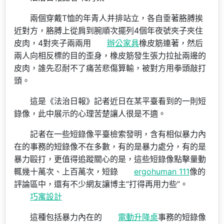
兩個穿戴T恤的年青人并排站立，各自垂著胳膊挨
近對方，胳膊上從肩到腕順次擺列4個年夜號夾子夾住
皮肉，4對夾子兩兩用
辦公家具
橡皮筋連著，然后
兩人向相反標的目的歪身，橡皮筋發生張力拉扯兩邊的
皮肉，誰先忍耐不了痛苦悲傷算輸，被對方用拳頭敲打
頭。
這是《法治日報》記者近日在某平臺看到的一則短
錄像，此中展示的心理苦楚讓人很是不適。
記者在一些短錄像平臺檢索發明，含有相似暴力內
在的事務的短錄像不在多數，有的是暴力處分，有的是
暴力毆打，更值得追蹤關心的是，這些短錄像點擊量動
輒幾十萬次、上百萬次，短錄
ergohuman 111
像的
評論區中，還有不少網友讓博主“打得再用力些”。
巧寓設計
這種包括暴力內在的
電動升降桌
事務的短錄像