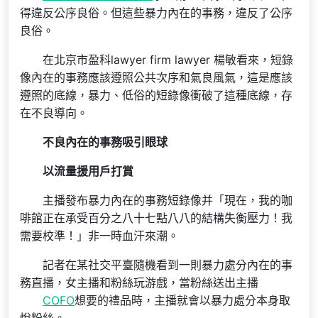
得違反公序良俗。但這些暴力內在的事務，違反了公序
良俗。
在北京市盈科lawyer firm lawyer 楊敏看來，短錄
像內在的事務應該遵照公共次序和氣良風氣，這是應該
遵照的底線，暴力、低俗的短錄像衝破了這種底線，存
在不良導向。
不良內在的事務吸引眼球
以流量援用戶打賞
主播發布暴力內在的事務短錄像并「現在，我的咖
啡館正在承受百分之八十七點八八的結構失衡壓力！我
需要校準！」非一時血汗來潮。
記者在某社交平臺隨機看到一則暴力處分內在的事
務直播，女主播和粉絲玩游戲，當粉絲送出主播
COFO
想要的禮品時，主播就會以暴力處分本身取