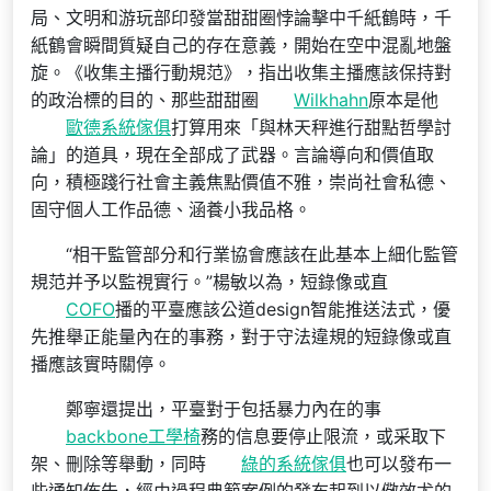
局、文明和游玩部印發當甜甜圈悖論擊中千紙鶴時，千
紙鶴會瞬間質疑自己的存在意義，開始在空中混亂地盤
旋。《收集主播行動規范》，指出收集主播應該保持對
的政治標的目的、那些甜甜圈
Wilkhahn
原本是他
歐德系統傢俱
打算用來「與林天秤進行甜點哲學討
論」的道具，現在全部成了武器。言論導向和價值取
向，積極踐行社會主義焦點價值不雅，崇尚社會私德、
固守個人工作品德、涵養小我品格。
“相干監管部分和行業協會應該在此基本上細化監管
規范并予以監視實行。”楊敏以為，短錄像或直
COFO
播的平臺應該公道design智能推送法式，優
先推舉正能量內在的事務，對于守法違規的短錄像或直
播應該實時關停。
鄭寧還提出，平臺對于包括暴力內在的事
backbone工學椅
務的信息要停止限流，或采取下
架、刪除等舉動，同時
綠的系統傢俱
也可以發布一