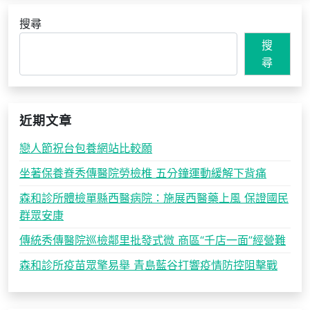
搜尋
搜
尋
近期文章
戀人節祝台包養網站比較願
坐著保養脊秀傳醫院勞檢椎 五分鐘運動緩解下背痛
森和診所體檢單縣西醫病院：施展西醫藥上風 保證國民
群眾安康
傳統秀傳醫院巡檢鄰里批發式微 商區“千店一面”經營難
森和診所疫苗眾擎易舉 青島藍谷打響疫情防控阻擊戰