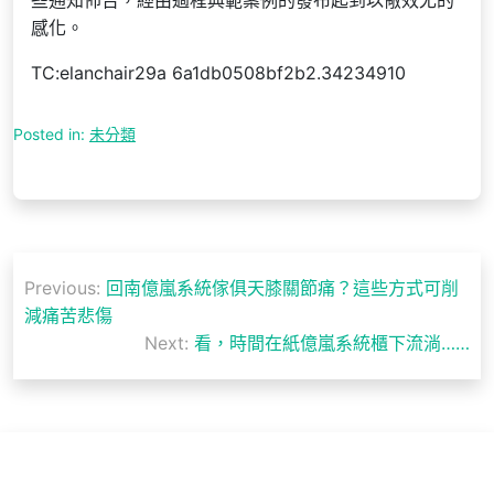
些通知佈告，經由過程典範案例的發布起到以儆效尤的
感化。
TC:elanchair29a 6a1db0508bf2b2.34234910
Posted in:
未分類
文
Previous:
回南億嵐系統傢俱天膝關節痛？這些方式可削
章
減痛苦悲傷
導
Next:
看，時間在紙億嵐系統櫃下流淌……
覽