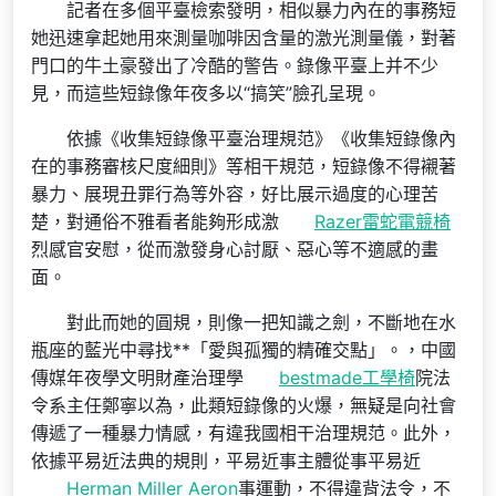
記者在多個平臺檢索發明，相似暴力內在的事務短
她迅速拿起她用來測量咖啡因含量的激光測量儀，對著
門口的牛土豪發出了冷酷的警告。錄像平臺上并不少
見，而這些短錄像年夜多以“搞笑”臉孔呈現。
依據《收集短錄像平臺治理規范》《收集短錄像內
在的事務審核尺度細則》等相干規范，短錄像不得襯著
暴力、展現丑罪行為等外容，好比展示過度的心理苦
楚，對通俗不雅看者能夠形成激
Razer雷蛇電競椅
烈感官安慰，從而激發身心討厭、惡心等不適感的畫
面。
對此而她的圓規，則像一把知識之劍，不斷地在水
瓶座的藍光中尋找**「愛與孤獨的精確交點」。，中國
傳媒年夜學文明財產治理學
bestmade工學椅
院法
令系主任鄭寧以為，此類短錄像的火爆，無疑是向社會
傳遞了一種暴力情感，有違我國相干治理規范。此外，
依據平易近法典的規則，平易近事主體從事平易近
Herman Miller Aeron
事運動，不得違背法令，不