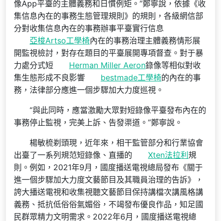
像App平臺的主體義務和日慣例矩。”鄭寧說，依據《收
集信息內在的事務生態管理規則》的規則，各級網信部
分對收集信息內在的事務辦事平臺實行信息
亞梭Artso工學椅
內在的事務治理主體義務情形展
開監視檢討，對存在題目的平臺展開專項督查。對于暴
力處分式短
Herman Miller Aeron
錄像等相似對收
集生態形成不良影響
bestmade工學椅
的內在的事
務，法律部分應進一個步驟加大力度巡視。
“與此同時，應當激勵大眾對短錄像平臺發布內在的
事務停止監視，完美上訴、告發渠道。”鄭寧說。
楊敏梳剃頭現，近年來，相干監管部分和行業協會
出臺了一系列規范短錄像、直播的
Xten法拉利
規
則。例如，2021年9月，國度播送電視總局發布《關于
進一個步驟加大力度文藝節目及其職員治理的告訴》，
誇大播送電視和收集視聽文藝節目保持講檔次講風格講
義務、抵抗低俗俗氣媚俗，不竭發布優良作品，知足國
民群眾精力文明需求。2022年6月，國度播送電視總