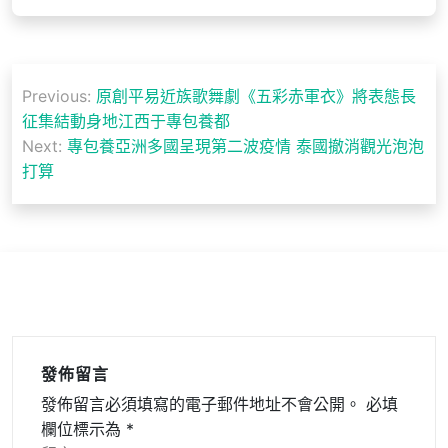
文
Previous:
原創平易近族歌舞劇《五彩赤軍衣》將表態長
章
征集結動身地江西于專包養都
導
Next:
專包養亞洲多國呈現第二波疫情 泰國撤消觀光泡泡
打算
覽
發佈留言
發佈留言必須填寫的電子郵件地址不會公開。
必填
欄位標示為
*