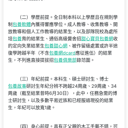
（二）學歷前提。全日制本科以上學歷且在規則學
制
包養軟體
內獲得響應學位。成人教導、收集教導、開
放教導和個人工作教導的結業生，以及部隊院校為處所
培
包養
育的結業生、通俗高級黌舍招
甜心寶貝包養網
收
的定向失業結業生
包養甜心網
、被作留級處置或許半途
復學跨越半年（不含
包養網dcard
應征進伍）的結業
生，不列進直接提拔招
包養俱樂部
錄范圍。
（三）年紀前提。本科生、碩士研討生、博士
包養故事
研討生年紀分辨不跨越24周歲、29周歲、34
周歲（截至結業昔時6月30日），此中，任務急需的博
士研討生，以及多數平易近族和已經服過現役的結業
生，年紀可以放寬1歲。
（四）身心前提。具有正父親的木工手藝不錯，可