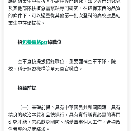
應屆結業生中提拔。小語種專門研究、法令專門研究以
及其他部隊扶植急需緊缺專門研究，在確保東西的品質
的條件下，可以過量從其他第一批次登科的高校應屆結
業生中擇優提拔。
招
包養價格ptt
錄職位
空軍直接提拔招錄職位，重要彌補空軍軍隊、院
校、科研練習機構等單元軍官職位。
招錄前提
（一）基礎前提。具有中華國民共和國國籍，具有
精良的政治本質和品德操行，具有實行職責必需的專門
研究才能，志愿獻身國防、酷愛軍事個人工作，合適政
治考察的尺度請求。