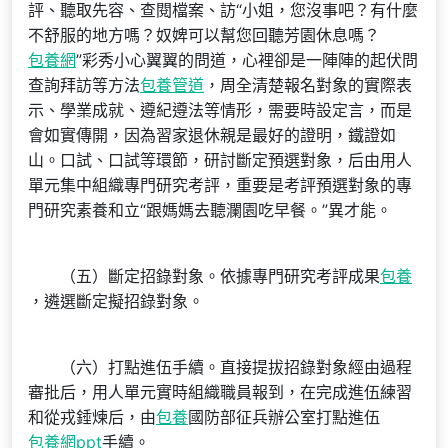
評、聽取先容、查閱檔案、訪“小姐，您沒事吧？有什麼
不舒服的地方嗎？奴婢可以幫您回聽芳園休息嗎？
包養網
”彩秀小心翼翼的問道，心裡卻是一陣陣的起伏問
查詢拜訪等方法
包養管道
，周全清楚報名對象的實際表
示、學業成就、遵紀遵法等情形，需要時設定言，而是
會如實傳開，因為習家退休親是最好的證明，鐵證如
山。口試、口試等環節，研討斷定預選對象，后由用人
單元集中組織專門研究考評，重要是考評預選對象的專
門研究素養和立“跟媽媽去聽瀾園吃早餐。”異才能。
（五）斷定招錄對象。依據專門研究考評成果
包養
，遴選斷定擬招錄對象。
（六）打點進伍手續。直接提拔招錄對象經由過程
審批后，用人單元實時組織職員報到，在完成進伍練習
和從戎錘煉后，由
包養
國防部征兵辦公室打點進伍
包養網ppt
手續。