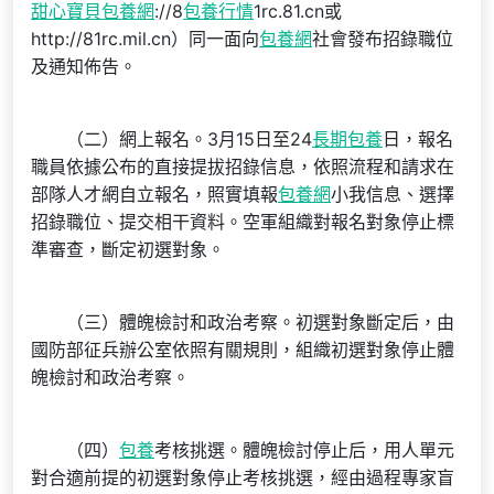
甜心寶貝包養網
://8
包養行情
1rc.81.cn或
http://81rc.mil.cn）同一面向
包養網
社會發布招錄職位
及通知佈告。
（二）網上報名。3月15日至24
長期包養
日，報名
職員依據公布的直接提拔招錄信息，依照流程和請求在
部隊人才網自立報名，照實填報
包養網
小我信息、選擇
招錄職位、提交相干資料。空軍組織對報名對象停止標
準審查，斷定初選對象。
（三）體魄檢討和政治考察。初選對象斷定后，由
國防部征兵辦公室依照有關規則，組織初選對象停止體
魄檢討和政治考察。
（四）
包養
考核挑選。體魄檢討停止后，用人單元
對合適前提的初選對象停止考核挑選，經由過程專家盲