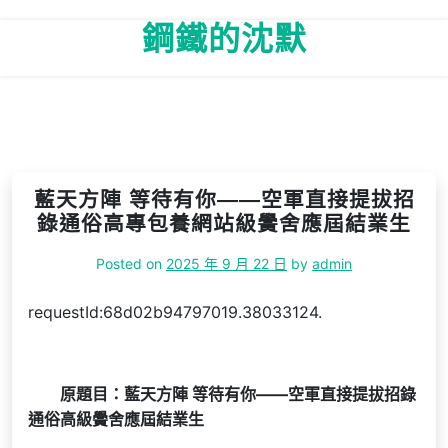
Skip
鋼鐵的沈默
to
content
藍天方陣 等待有你——空軍直接提拔招
錄通俗高專包養網站級黌舍應屆結業生
Posted on
2025 年 9 月 22 日
by
admin
requestId:68d02b94797019.38033124.
原題目：藍天方陣 等待有你——空軍直接提拔招錄
通俗高級黌舍應屆結業生