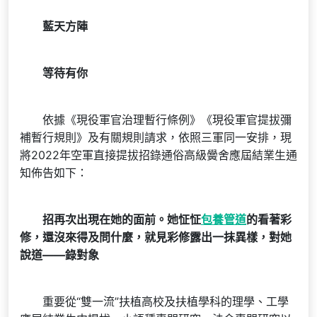
藍天方陣
等待有你
依據《現役軍官治理暫行條例》《現役軍官提拔彌
補暫行規則》及有關規則請求，依照三軍同一安排，現
將2022年空軍直接提拔招錄通俗高級黌舍應屆結業生通
知佈告如下：
招再次出現在她的面前。她怔怔
包養管道
的看著彩
修，還沒來得及問什麼，就見彩修露出一抹異樣，對她
說道——錄對象
重要從“雙一流”扶植高校及扶植學科的理學、工學