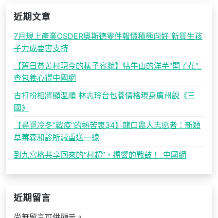
近期文章
7月規上產業OSDER奧斯德零件報價積極向好 新質生孩
子力成要害支持
【舊日貧苦村現今的樣子容貌】牯牛山的洋芋“開了花”_
查包養心得中國網
古打扮相將顯溫順 林志玲台包養價格現身廣州說《三
國》
【尋覓冷冬“戰疫”的熱苦衷34】龍口農人志愿者：新穎
草莓森和診所減重送一線
到九宮格共享回來的“村超”，擂響的戰鼓！_中國網
近期留言
尚無留言可供顯示。