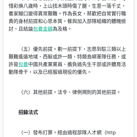
惜彩煥八歲時，上山找木頭時傷了腿，生意一落千丈，
養家糊口變得異常艱難。作為長女，蔡歡把自常實行職
責的身材前提和心思本質，餐與加入部隊組織的體魄檢
討，且結論
包養金額
為及格。
（五）優先前提。劃一前提下，志愿到駐三類以上
艱難遙遠地域、西躲或許一類、特類島嶼軍隊任務，或
許是
包養
中國共產黨黨員、擔負過先生干部或許體育活
動隊骨干，以及已經服過現役的優先。
（六）其他前提。法令、律例規則的其他前提。
招錄法式
（一）發布打算。經由過程部隊人才網（http