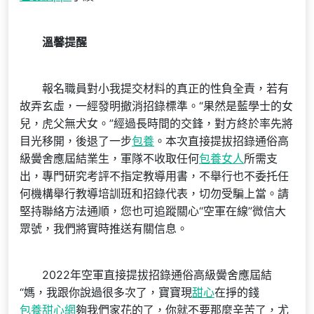
溫馨提醒
報名職員對小我提交材料的真正的性負全責，若有
故弄玄虛，一經發明撤消招錄標準。“果然是藍學士的女
兒，虎父無犬女。”經過長時間的交鋒，對方終於率先將
目光移開，後退了一步
包養
。本次直接提拔招錄通俗高
級黌舍應屆結業生，軍隊不收取任何
包養女人
所需支
出，專門研究考評不指定教導用書，不舉行也不委托任
何機構舉行教導培訓班和招錄代表，切勿受騙上當。請
堅持聯絡方法通順，您也可追蹤關心“空軍在線”微信大
眾號，我們將實時推送有關信息。
2022年空軍直接提拔招錄通俗高級黌舍應屆結
“媽，我跟你說過很多次了，寶寶現
甜心
在掙的錢
包養甜心網
夠我們家花的了，你就不要那麼辛苦了，尤