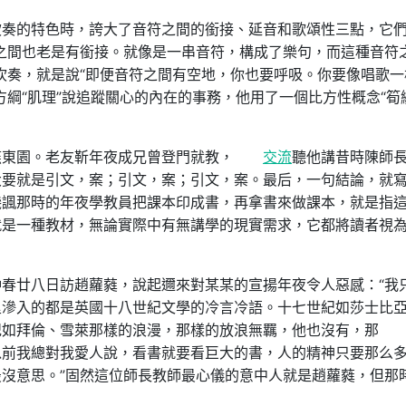
吹奏的特色時，誇大了音符之間的銜接、延音和歌頌性三點，它
之間也老是有銜接。就像是一串音符，構成了樂句，而這種音符
吹奏，就是說“即便音符之間有空地，你也要呼吸。你要像唱歌一
綱“肌理”說追蹤關心的內在的事務，他用了一個比方性概念“筍
燕東園。老友靳年夜成兄曾登門就教，
交流
聽他講昔時陳師
大要就是引文，案；引文，案；引文，案。最后，一句結論，就
譏諷那時的年夜學教員把課本印成書，再拿書來做課本，就是指
就是一種教材，無論實際中有無講學的現實需求，它都將讀者視
春廿八日訪趙蘿蕤，說起邇來對某某的宣揚年夜令人惡感：“我
里滲入的都是英國十八世紀文學的冷言冷語。十七世紀如莎士比
紀如拜倫、雪萊那樣的浪漫，那樣的放浪無羈，他也沒有，那
以前我總對我愛人說，看書就要看巨大的書，人的精神只要那么
沒意思。”固然這位師長教師最心儀的意中人就是趙蘿蕤，但那