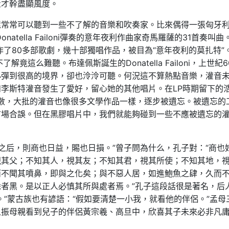
量才幹盡顯風度。
還常常可以聽到一些不了解的音樂和吹奏家。比來偶得一張匈牙
onatella Failoni彈奏的意年夜利作曲家奇馬羅薩的31首奏叫曲
寫作了80多部歌劇，幾十部獨唱作品，被目為“意年夜利的莫扎特”
這么難聽。布達佩斯誕生的Donatella Failoni，上世紀6
必彈到很高的境界，卻也泠泠可聽。何況這不算熱點音樂，灌音
李斯特灌音發生了愛好，留心她的其他唱片。在LP時期留下的
數，大批的灌音也像很多文學作品一樣，逐步被遺忘。被遺忘的
市場合誤。但在黑膠唱片中，我們就能夠碰到一些不應被遺忘的
世之后，則商也日益，賜也日損。”曾子問為什么，孔子對：“商也
視其父；不知其人，視其友；不知其君，視其所使；不知其地，
而不聞其噴鼻，即與之化矣；與不惡人居，如進鮑魚之肆，久而
者黑。是以正人必慎其所與處者焉。”孔子這段話很是著名，后
。”蒙古族也有諺語：“假如要清楚一小我，就看他的伴侶。”孟母
之振母親看到兒子的伴侶黃宗羲、高旦中，欣喜其子未來必非凡