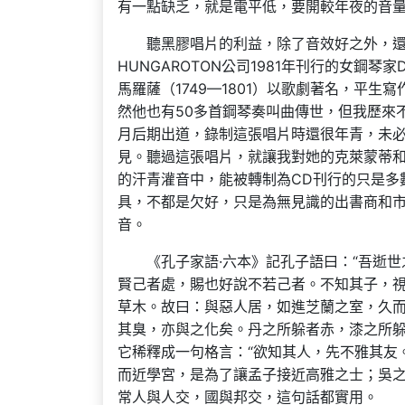
有一點缺乏，就是電平低，要開較年夜的音
聽黑膠唱片的利益，除了音效好之外，
HUNGAROTON公司1981年刊行的女鋼琴家D
馬羅薩（1749—1801）以歌劇著名，平生
然他也有50多首鋼琴奏叫曲傳世，但我歷來不了解竟
月后期出道，錄制這張唱片時還很年青，未
見。聽過這張唱片，就讓我對她的克萊蒙蒂和
的汗青灌音中，能被轉制為CD刊行的只是多
具，不都是欠好，只是為無見識的出書商和
音。
《孔子家語·六本》記孔子語曰：“吾逝
賢己者處，賜也好說不若己者。不知其子，
草木。故曰：與惡人居，如進芝蘭之室，久
其臭，亦與之化矣。丹之所躲者赤，漆之所躲
它稀釋成一句格言：“欲知其人，先不雅其友
而近學宮，是為了讓孟子接近高雅之士；吳
常人與人交，國與邦交，這句話都實用。