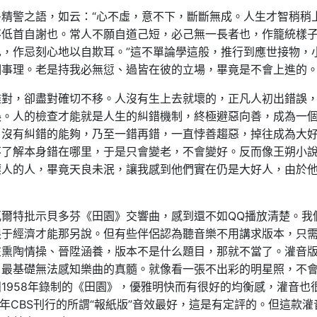
精警之語，如云：“心不虛，意不下，斷斷無成。人生才智稍稍
不低首自謝也。常人不願自道己短，必己無一長者也，作籠統樣
，作忌刻心地以自欺耳。”這不單論學這般，推行到應世接物，
個事理。老是持我必無愆、過皆在彼的立場，畢竟是不會上進的
盡對，卻盡對確切不移。人沒有生上去就壞的，正凡人初出錯誤
誤。人的檢查才能就是人生的糾錯機制，終極避惡向善，成為一
，沒有糾錯的能夠，乃至一錯再錯，一直悖善趨惡，掉往成為大
不了解本身錯在哪里，于是只會變老，不會變好。反而像王朔小
壞人的人，畢竟天良未泯，讓我感到他們實在仍是大好人，由於
爾特批示貝多芬《田園》交響曲，感到還不如QQ播放清楚。我
限于經濟才能那另說。但有些伴侶認為聽音樂不用講求版本，只
在熏陶情操、晉陞涵養，版本不是什么題目，那就不當了。灌音
，最基礎無法感知樂曲的真髓。就像看一張不出彩的明星照，不
1958年錄制的《田園》，優雅明快而有很好的均衡感，灌音也
5年CBS刊行的所謂“報紙版”音效最好，這是有定評的。但這款灌