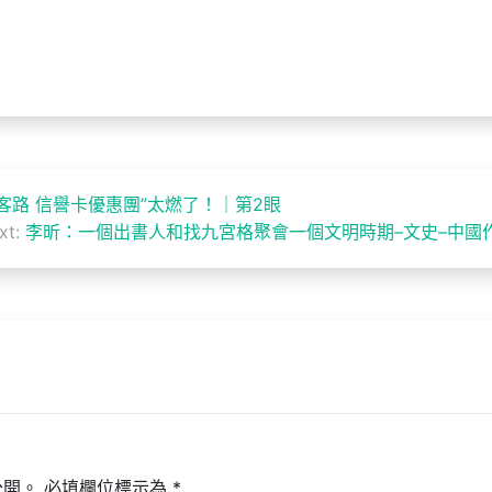
 客路 信譽卡優惠團”太燃了！｜第2眼
xt:
李昕：一個出書人和找九宮格聚會一個文明時期–文史–中國
公開。
必填欄位標示為
*