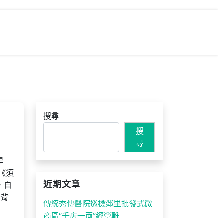
搜尋
搜
尋
是
《須
近期文章
，自
昏背
傳統秀傳醫院巡檢鄰里批發式微
商區“千店一面”經營難