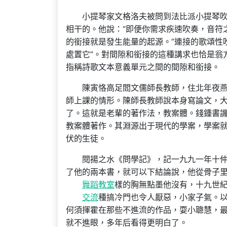
小提琴家文格洛夫被問到法比派小提琴
相干的。他說：“即便你需求疾速吹奏，音符
的銜接就是發生能量的起源。”連接的歌頌性
處置它”。對間隙和銜接的這種講求也恰是翁方
指稱詩歌文本意義單元之間的間隙和銜接。
陳寅恪高足閻文儒師長教師，住北年夜
師上課的情形。陳師長教師說本身寫論文，
了。這就是老輩的著作法，教案體。錢鍾書
教案體著作。其淵源出于現代的學案，學案
伏的生徒。
閱揚之水《問學記》，記一九九一年十仲
了他的兩本書，就可以下結論說，他從骨子
舞蹈教室
樣的胸無點墨他沒有，十九世
交流
種搞冷門也令人厭惡，小家子氣。
何須揮霍在那些不進流的作品，耍小聰慧，最
就不進眼，多年后看得更明白了。