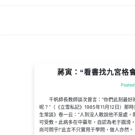
Skip
to
content
蔣寅：“看書找九宮格會
Posted
千帆師長教師談次曾言：“你們此刻最好
呢？”（《立雪私記》1985年11月12日
生常談》卷一云：“人到沒人敢說他不是處，
可受教。此病多在中暮年，自認為老于圓滑
尚可問乎!”此言不只實用于學問，做人亦然。