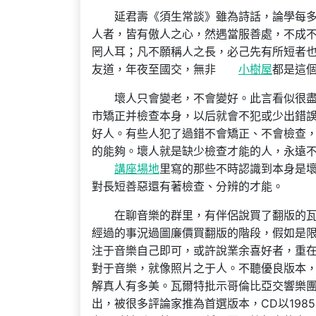
延君壽《須生常談》雖為詩話，論學每多
人者，皆有傲人之心，然遇當服善處，不成
罔人耳；凡不願稱人之長，必己先有所短者也
友道，年夜至國交，無非
小樹屋
都是這
壞人只會變老，不會變好。此言看似很
市矯正并檢查本身，以后就會不犯或少出錯
好人。有些人犯了過錯不會矯正、不會檢查
的能夠。壞人就是缺少檢查才能的人，永遠
講座場地
里寫的那些不時認識到本身是
對長短善惡還有著檢查、分辨的才能。
在聊音樂的群里，有伴侶說買了翻版的瓦
經過的事況過圖廉價買翻版的階段，假如是
注于音樂自己即可，或許說業余喜好者，重
對于音樂，就像照片之于人。不聽優良版本
解真人有多美。瓦爾特批示哥倫比亞交響樂團
出，被很多評論家推為首選版本，CD以198