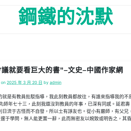
鋼鐵的沈默
議就要看巨大的書”–文史–中國作家網
 on
2025 年 3 月 20 日
by
admin
的就是有教員批駁指導，我此刻教員都故往，有誰來指導我的不
）那時先師年七十三，此刻我還沒到教員的年事，已深有同感。延君壽
則日流于古怪而不自發，所以士有諍友也。從小有嚴師，有父兄
，邃于學問，無人能更置一辭，此而無密友以婉致或明告之，其