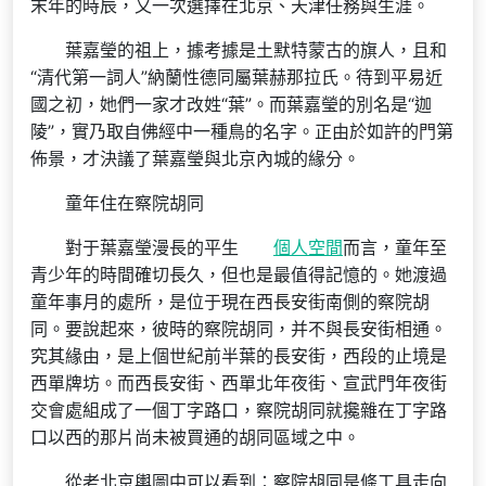
末年的時辰，又一次選擇在北京、天津任務與生涯。
葉嘉瑩的祖上，據考據是土默特蒙古的旗人，且和
“清代第一詞人”納蘭性德同屬葉赫那拉氏。待到平易近
國之初，她們一家才改姓“葉”。而葉嘉瑩的別名是“迦
陵”，實乃取自佛經中一種鳥的名字。正由於如許的門第
佈景，才決議了葉嘉瑩與北京內城的緣分。
童年住在察院胡同
對于葉嘉瑩漫長的平生
個人空間
而言，童年至
青少年的時間確切長久，但也是最值得記憶的。她渡過
童年事月的處所，是位于現在西長安街南側的察院胡
同。要說起來，彼時的察院胡同，并不與長安街相通。
究其緣由，是上個世紀前半葉的長安街，西段的止境是
西單牌坊。而西長安街、西單北年夜街、宣武門年夜街
交會處組成了一個丁字路口，察院胡同就攙雜在丁字路
口以西的那片尚未被買通的胡同區域之中。
從老北京輿圖中可以看到：察院胡同是條工具走向