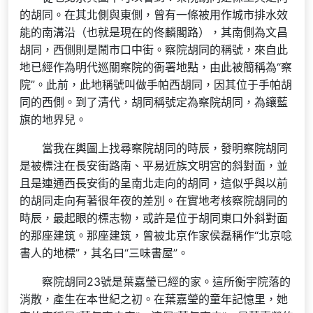
的胡同。在其北側與東側，曾有一條被用作城市排水效
能的南溝沿（也就是現在的佟麟閣路），其南側為文昌
胡同，西側則是鬧市口中街。察院胡同的稱號，來自此
地已經作為明代巡關察院的衙署地點，由此被簡稱為“察
院”。此前，此地稱號叫做手帕西胡同，因其位于手帕胡
同的西側。到了清代，胡同稱號定為察院胡同，為鑲藍
旗的地界兒。
當我在輿圖上找尋察院胡同的時辰，發明察院胡同
是被標注在長安街路南、平易近族文明宮的斜對面，並
且是連通西長安街的呈南北走向的胡同，這似乎與以前
的胡同走向有著很年夜的差別。在實地考核察院胡同的
時辰，最起眼的標志物，或許是位于胡同東口外斜對面
的那座建筑。那座建筑，曾被北京作家侯磊稱作“北京唸
書人的地標”，其名曰“三味書屋”。
察院胡同23號是葉嘉瑩已經的家。這所衡宇院落的
消散，產生在本世紀之初。在葉嘉瑩的童年記憶里，她