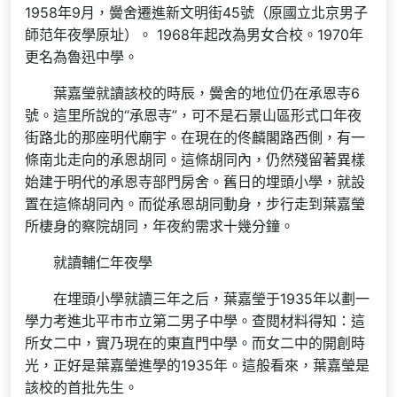
1958年9月，黌舍遷進新文明街45號（原國立北京男子
師范年夜學原址）。 1968年起改為男女合校。1970年
更名為魯迅中學。
葉嘉瑩就讀該校的時辰，黌舍的地位仍在承恩寺6
號。這里所說的“承恩寺”，可不是石景山區形式口年夜
街路北的那座明代廟宇。在現在的佟麟閣路西側，有一
條南北走向的承恩胡同。這條胡同內，仍然殘留著異樣
始建于明代的承恩寺部門房舍。舊日的埋頭小學，就設
置在這條胡同內。而從承恩胡同動身，步行走到葉嘉瑩
所棲身的察院胡同，年夜約需求十幾分鐘。
就讀輔仁年夜學
在埋頭小學就讀三年之后，葉嘉瑩于1935年以劃一
學力考進北平市市立第二男子中學。查閱材料得知：這
所女二中，實乃現在的東直門中學。而女二中的開創時
光，正好是葉嘉瑩進學的1935年。這般看來，葉嘉瑩是
該校的首批先生。