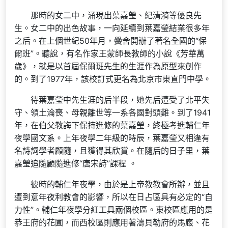
那時的女二中，涌現出葉嘉瑩、紀清漪等優良先
生。女二中的出色故事，一向延續到葉嘉瑩結業很多年
之后。在上個世紀50年月，黌舍開辦了著名全國的“保
爾班”。聽說，有名作家王蒙師長教師的小說《芳華萬
歲》，就是以首屆保爾班先生的生涯作為原型來創作
的。到了1977年，該校訂式更名為北京市東直門中學。
待葉嘉瑩中先生涯的后半段，她先后遭受了北平失
守、領土淪喪、母親離世等一系各國對頭難。到了1941
年，在伯父教誨下保持進修的葉嘉瑩，終極考進輔仁年
夜學國文系。上年夜學二年級的時辰，葉嘉瑩又相逢有
名詩詞學者顧隨，且獲得其欣賞。在隨后的日子里，葉
嘉瑩追隨顧隨進修“唐宋詩”課程 。
彼時的輔仁年夜學，由於是上帝教教會所辦，並且
遭到意年夜利教會的影響，所以在日占區具有必定的“自
力性”。輔仁年夜學分紅工具兩個校區。東校區應用的是
恭王府的花圃，而西校區則應用著濤貝勒府的馬廄、花