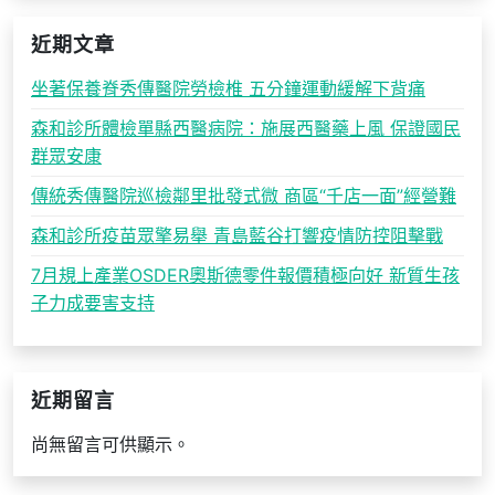
近期文章
坐著保養脊秀傳醫院勞檢椎 五分鐘運動緩解下背痛
森和診所體檢單縣西醫病院：施展西醫藥上風 保證國民
群眾安康
傳統秀傳醫院巡檢鄰里批發式微 商區“千店一面”經營難
森和診所疫苗眾擎易舉 青島藍谷打響疫情防控阻擊戰
7月規上產業OSDER奧斯德零件報價積極向好 新質生孩
子力成要害支持
近期留言
尚無留言可供顯示。