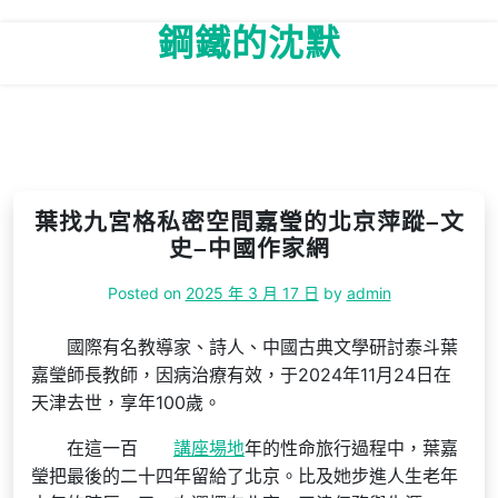
Skip
鋼鐵的沈默
to
content
葉找九宮格私密空間嘉瑩的北京萍蹤–文
史–中國作家網
Posted on
2025 年 3 月 17 日
by
admin
國際有名教導家、詩人、中國古典文學研討泰斗葉
嘉瑩師長教師，因病治療有效，于2024年11月24日在
天津去世，享年100歲。
在這一百
講座場地
年的性命旅行過程中，葉嘉
瑩把最後的二十四年留給了北京。比及她步進人生老年