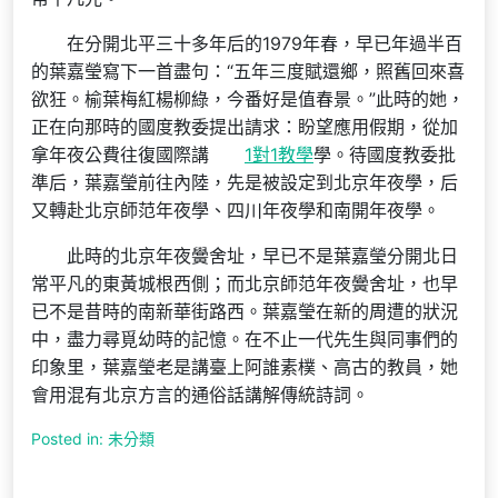
在分開北平三十多年后的1979年春，早已年過半百
的葉嘉瑩寫下一首盡句：“五年三度賦還鄉，照舊回來喜
欲狂。榆葉梅紅楊柳綠，今番好是值春景。”此時的她，
正在向那時的國度教委提出請求：盼望應用假期，從加
拿年夜公費往復國際講
1對1教學
學。待國度教委批
準后，葉嘉瑩前往內陸，先是被設定到北京年夜學，后
又轉赴北京師范年夜學、四川年夜學和南開年夜學。
此時的北京年夜黌舍址，早已不是葉嘉瑩分開北日
常平凡的東黃城根西側；而北京師范年夜黌舍址，也早
已不是昔時的南新華街路西。葉嘉瑩在新的周遭的狀況
中，盡力尋覓幼時的記憶。在不止一代先生與同事們的
印象里，葉嘉瑩老是講臺上阿誰素樸、高古的教員，她
會用混有北京方言的通俗話講解傳統詩詞。
Posted in: 未分類