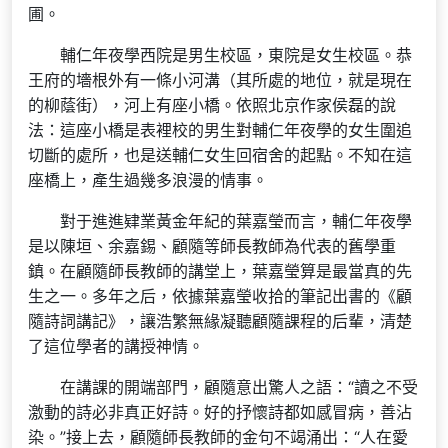
圃。
輔仁年夜學西院是男生校區，東院是女生校區。恭
王府的墻根外有一條小河溝（其所處的地位，就是現在
的柳蔭街），河上有座小橋。依照北京作家侯磊的說
法：這座小橋是表裡校的男生對輔仁年夜學的女生圍追
切斷的處所，也是送輔仁女生回宿舍的起點。不知在這
座橋上，產生過幾多浪漫的情事。
對于進進肄業黃金年紀的葉嘉瑩而言，輔仁年夜學
是以陳垣、余嘉錫、顧隨等師長教師為代表的舊學重
鎮。在顧隨師長教師的講堂上，葉嘉瑩算是最當真的先
生之一。多年之后，依據葉嘉瑩收拾的筆記出書的《顧
隨詩詞講記》，讓浩繁無緣凝聽顧隨課程的后輩，清楚
了這位學者的講授神情。
在講課的開端部門，顧隨意出驚人之語：“讀之不受
激動的詩必非真正好詩。好的抒懷詩都如感冒病，善沾
染。”接上去，顧隨師長教師的金句不竭涌出：“人在愛