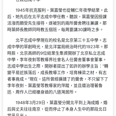
1945年抗克服利，葉嘉瑩也從輔仁年夜學結業。此
后，她先后在北平志成中學任教。聽說，葉嘉瑩因授課
活潑而頗受先生接待，遂被別的兩所黌舍聘往兼課。那
時葉師長教師同時教五個班，每周要講30課時之多。
北平志成中學現在的校名是北京第三十五中學。志
成中學的草創時光，是北洋當局統治時代的1923年。那
時辰，北京高師的9位結業生集資開辦了北京私立志成
中學，李年夜釗等教導界社會名人任黌舍董事會董事。
志成中學出生之際，開辦者提出了如許的辦學主旨：“轉
變平易近族落后，成長教導工作，培育棟梁之材，有志
者事竟成。”現在，這所曾經擴建了的黌舍，不只留下了
李年夜釗、葉嘉瑩等教導家的萍蹤，並且還治理著魯
迅、周作人已經棲身過的八道灣居所。
1948年3月29日，葉嘉瑩分開北平到上海成婚，婚
后與丈夫往往南京，從而停止了本身人生中的那段北日
常平凡光。