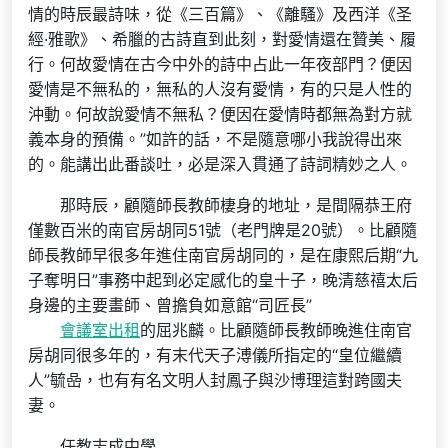
情的時辰最詩味，從《三百篇》、《離騷》及西洋《圣
經·雅歌》、希臘的古詩直到此刻，對愛情還在贊美、履
行。何故愛情在古今中外的詩中占此一年夜部門？便因
愛情是不無私的，無私的人沒有愛情，有的只是人性的
沖動。何故說愛情不無私？便因在愛情時都無為對方就
義本身的預備。”如許的話，不是隨意哪小我說得出來
的。能講出此番談吐，必是深入貫通了詩詞精妙之人。
那時辰，顧隨師長教師棲身的地址，是間隔恭王府
僅數百米的南官房胡同51號（老門牌是20號）。比顧隨
師長教師早很多年進住南官房胡同的，是在康熙后期“九
子奪明日”事務中起到必定感化的皇十子，晚清慈禧太后
身邊的主要畫師、曾擔負如意館“司匠長”
會議室出租
的屈兆麟。比顧隨師長教師晚進住南官
房胡同很多年的，有末代天子溥儀所指定的“皇位繼續
人”毓喦，也有有名文明人封鳳子與沙博理這對跨國夫
妻。
任教志成中學