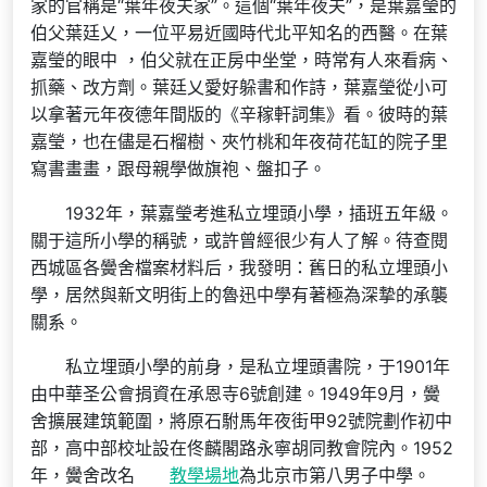
家的官稱是“葉年夜夫家”。這個“葉年夜夫”，是葉嘉瑩的
伯父葉廷乂，一位平易近國時代北平知名的西醫。在葉
嘉瑩的眼中 ，伯父就在正房中坐堂，時常有人來看病、
抓藥、改方劑。葉廷乂愛好躲書和作詩，葉嘉瑩從小可
以拿著元年夜德年間版的《辛稼軒詞集》看。彼時的葉
嘉瑩，也在儘是石榴樹、夾竹桃和年夜荷花缸的院子里
寫書畫畫，跟母親學做旗袍、盤扣子。
1932年，葉嘉瑩考進私立埋頭小學，插班五年級。
關于這所小學的稱號，或許曾經很少有人了解。待查閱
西城區各黌舍檔案材料后，我發明：舊日的私立埋頭小
學，居然與新文明街上的魯迅中學有著極為深摯的承襲
關系。
私立埋頭小學的前身，是私立埋頭書院，于1901年
由中華圣公會捐資在承恩寺6號創建。1949年9月，黌
舍擴展建筑範圍，將原石駙馬年夜街甲92號院劃作初中
部，高中部校址設在佟麟閣路永寧胡同教會院內。1952
年，黌舍改名
教學場地
為北京市第八男子中學。