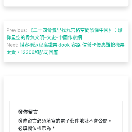
文
Previous:
《二十四骨氣里找九宮格空間讀懂中國》：瞻
章
仰星空的骨氣文明–文史–中國作家網
導
Next:
搭客稱返程高鐵票klook 客路 信譽卡優惠難搶機票
太貴，12306和航司回應
覽
發佈留言
發佈留言必須填寫的電子郵件地址不會公開。
必填欄位標示為
*