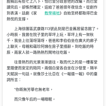
脫稿后有些七上八下，怕巴金分歧意他的改編。而巴金
讀完后，卻悵然確定，這給了爸爸很年夜信念。從創作
到表演，話劇《家
教學場地
》自始至終都取得巴金
熱忱的支撐。
上海徐匯區武康路113號此刻是巴金舊居留念館了。
小時辰，我曾在院子里的草坪上玩，草坪上有一架秋
千，我坐上往蕩呀蕩呀，爸爸和李伯伯坐在廣大的廊子
上聊天，母親和蘊珍阿姨在房子里措辭。到吃飯的時
辰，兩家人就一路熱熱烈鬧地往吃飯。
往昔熱烈的光景漸漸退往，取而代之的是一樓客堂
里隨便而安定的陪同。兩個白叟各自坐在沙發里，隔半
天賦說一句話。就像莎士比亞在《一報還一報》中的臺
詞所言：
“你既無芳華也無老年，
而只像午后的一場睡眠，