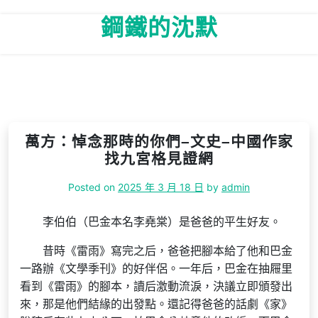
Skip
鋼鐵的沈默
to
content
萬方：悼念那時的你們–文史–中國作家
找九宮格見證網
Posted on
2025 年 3 月 18 日
by
admin
李伯伯（巴金本名李堯棠）是爸爸的平生好友。
昔時《雷雨》寫完之后，爸爸把腳本給了他和巴金
一路辦《文學季刊》的好伴侶。一年后，巴金在抽屜里
看到《雷雨》的腳本，讀后激動流淚，決議立即頒發出
來，那是他們結緣的出發點。還記得爸爸的話劇《家》