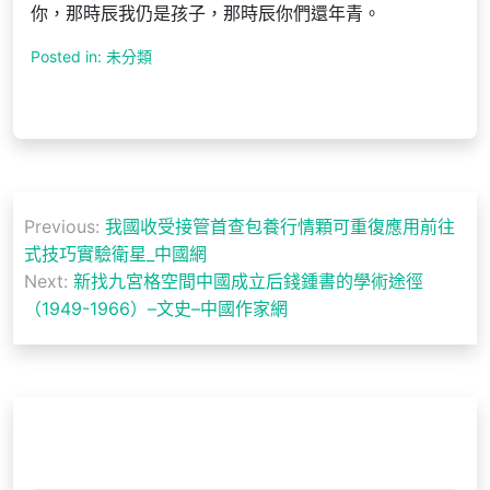
你，那時辰我仍是孩子，那時辰你們還年青。
Posted in: 未分類
文
Previous:
我國收受接管首查包養行情顆可重復應用前往
章
式技巧實驗衛星_中國網
導
Next:
新找九宮格空間中國成立后錢鍾書的學術途徑
（1949-1966）–文史–中國作家網
覽