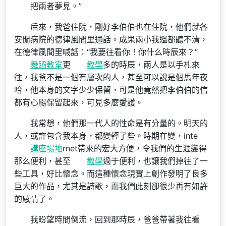
把兩者夢見。”
后來，我爸住院，剛好李伯伯也在住院，他們就各
安閒病院的德律風間里通話。成果兩小我還都聽不清，
在德律風間里喊話：“我要往看你！你什么時辰來？”
舞蹈教室
更
教學
多的時辰，兩人是以手札來
往，我爸不是一個有層次的人，甚至可以說是個馬年夜
哈，他本身的文字少少保留，可是他竟然把李伯伯的信
都有心腸保留起來，可見多麼愛護。
我常想，他們那一代人的性命是有分量的。明天的
人，或許包含我本身，都變輕了些。時期在變，inte
講座場地
rnet帶來的宏大方便，令我們的生涯變得
那么便利，甚至
教學
過于便利，也讓我們掉往了一
些工具，好比懷念。而這種懷念現實上創作發明了良多
巨大的作品，尤其是詩歌，而我們此刻卻很少再有如許
的感情了。
我盼望時間倒流，回到那時辰，爸爸帶著我往看