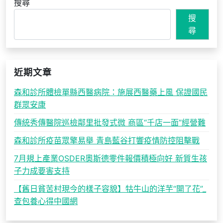
搜尋
搜
尋
近期文章
森和診所體檢單縣西醫病院：施展西醫藥上風 保證國民
群眾安康
傳統秀傳醫院巡檢鄰里批發式微 商區“千店一面”經營難
森和診所疫苗眾擎易舉 青島藍谷打響疫情防控阻擊戰
7月規上產業OSDER奧斯德零件報價積極向好 新質生孩
子力成要害支持
【舊日貧苦村現今的樣子容貌】牯牛山的洋芋“開了花”_
查包養心得中國網