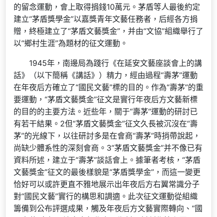
的留念運動，會上取得捐錢10萬元。茅盾等人最後約定
建立“茅盾獎學金”以嘉獎青年文藝任務者，后經各方捐
贈，終極建立了“茅盾文藝獎金”，并由“文協”組織舉行了
以“鄉村生涯”為題材的征文運動。
1945年，南邊局為踐行《在延安文藝座談會上的講
話》（以下簡稱《講話》）精力，經由過程“壽茅”運動
在年夜后方確立了“國民文藝”標的目的。作為“壽茅”的重
要運動，“茅盾文藝獎金”征文是實行年夜后方文藝新標
的目的的主要方法。近些年，關于“壽茅”運動的研討已
有若干結果。2但“茅盾文藝獎金”征文久長被沉沒在“壽
茅”的光線下，以往研討多是在會商“壽茅”時捎帶說起，
尚缺少體系性的深刻會商。3“茅盾文藝獎金”并不像已有
資料所述，建立于“壽茅”談話會上。據筆者考核，“茅盾
文藝獎金”征文的最後樣貌是“茅盾獎學金”，而這一變更
恰好可以或許更直不雅地展示出年夜后方右翼常識分子
對“國民文藝”實行的構思和調適。此次征文運動從組織
籌備到公布評選成果，觸及年夜后方文藝實際轉向、“國