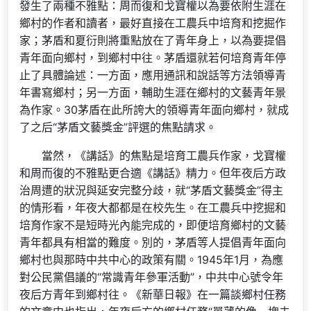
發生了兩種不雅點：周而復和戈寶權以為要依附生涯在
鄉村的作者和讀者，最好直接在工農兵中培育和挖掘作
家；茅盾和夏衍則將重點放在了青年身上，以為要提倡
青年面向鄉村，到鄉村中往。茅盾還就若何培育青年停
止了具體論述：一方面，應用通訊和說話等方法領導青
年書寫鄉村；另一方面，輔助生涯在鄉村的文藝青年景
為作家。30茅盾在此所誇大的領導青年面向鄉村，就成
了之后“茅盾文藝獎金”評選的焦點請求。
當然，《講話》的焦點是培育工農兵作家，戈寶權
和周而復的不雅點更合適《講話》精力。但年夜后方政
治周遭的狀況與延安完整分歧，就“茅盾文藝獎金”得主
的情形看，年夜大都都是在校先生。在工農兵中挖掘和
培育作家不是短時光內能完成的，即便培育鄉村的文藝
青年都具有相當的難度。別的，茅盾等人提倡青年面向
鄉村也與那時中共中心的政策有關。1945年1月，為應
對公民黨倡議的“常識青年參軍活動”，中共中心號令年
夜后方青年到鄉村往。《新華日報》在一篇談鄉村任務