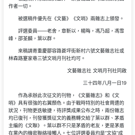
作者一切。
被選稿件優先在《文藝》《文哨》兩雜志上頒發。
評選委員——老舍，章靳以，楊晦，馮乃超，馮雪
峰，邵荃麟，葉以群。
來稿請寄重慶鄒容路蒼坪街新村六號文藝雜志社或
林森路蹇家巷三號文哨月刊社均可。
文藝雜志社 文哨月刊社同啟
三十四年八月一日19
作為承辦此次征文的刊物，《文藝雜志》和《文
哨》具有很強的右翼顏色。由于戰時特別的社會周遭的
狀況，刊物更迭敏捷，待評獎成果公布之時，兩份雜志
均已復刊，刊發獲獎征文的義務轉交給了葉以群、茅盾
主編的《文聯》。葉以群不只是茅盾的老友，更是茅盾
在黨內的機密聯絡接觸人。七位評選委員均是“文協”成