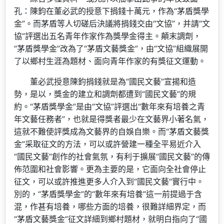
孔：陳鈞在董必武的授意下捐錢十萬元，作為“茅盾獎學
金”。而茅盾等人切磋后決議將捐錢交由“文協”，并請“文
協”評選出五名青年作家作為獎學金得主。顛末調劑，
“茅盾獎學金”改為了“茅盾文藝獎金”，由“文協”組織展開
了以鄉村生涯為題材、面向青年作家的有獎征文運動。
董必武授意陳鈞捐錢就是為“國民文藝”宣揚和造
勢，是以，獎金的建立和調劑都遭到“國民文藝”的規
約。“茅盾獎學金”是由“文協”評選出“數年來有培養之青
年文藝任務者”，也就是得獎者最少在文藝界小著名氣，
這就不難使評獎成為文藝界的自娛自樂。而“茅盾文藝獎
金”采取征文的方法，可以或許營建一種全平易近介入
“國民文藝”創作的社會氣氛，有利于擴展“國民文藝”的傳
佈范圍和社會影響。更為主要的是，它面向全社會停止
征文，可以或許推進更多人介入到“國民文藝”實行中。
別的，“茅盾獎學金”的“數年來有培養”這一前提過于含
混，作甚有培養，哪些方面的培養，很難詳細界定，而
“茅盾文藝獎金”征文詳細到鄉村題材，就明白指向了“國