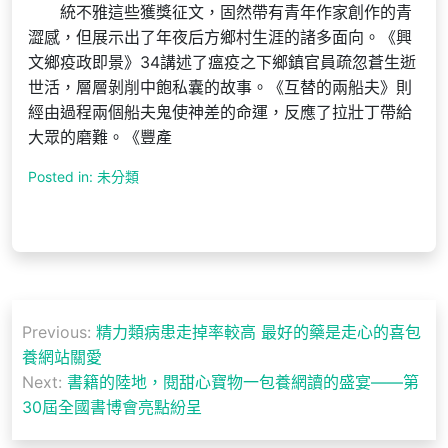
統不雅這些獲獎征文，固然帶有青年作家創作的青
澀感，但展示出了年夜后方鄉村生涯的諸多面向。《興
文鄉疫政即景》34講述了瘟疫之下鄉鎮官員疏忽蒼生逝
世活，層層剝削中飽私囊的故事。《互替的兩船夫》則
經由過程兩個船夫鬼使神差的命運，反應了拉壯丁帶給
大眾的磨難。《豐產
Posted in: 未分類
文
Previous:
精力類病患走掉率較高 最好的藥是走心的喜包
章
養網站關愛
導
Next:
書籍的陸地，閱甜心寶物一包養網讀的盛宴——第
30屆全國書博會亮點紛呈
覽