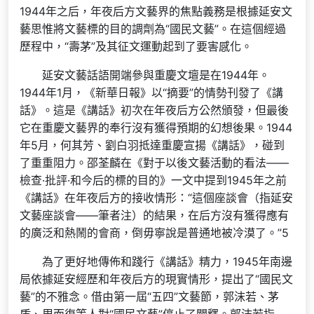
1944年之后，年夜后方文藝界的焦點義務是根據延安文
藝思惟將文藝標的目的調劑為“國民文藝”。在這個經過
歷程中，“壽茅”及其征文運動起到了要害感化。
延安文藝話語開端參與重慶文壇是在1944年。
1944年1月，《新華日報》以“摘要”的情勢刊發了《講
話》。這是《講話》初次在年夜后方公然頒發，但最後
它在重慶文藝界的奉行沒有獲得預期的幻想後果。1944
年5月，何其芳、劉白羽抵達重慶宣揚《講話》，碰到
了重重阻力。邵荃麟在《對于以後文藝活動的看法——
檢查·批評·和今后的標的目的》一文中提到1945年之前
《講話》在年夜后方的接收情形：“這個座談會（指延安
文藝座談會——筆者注）的結果，在后方沒有獲得應有
的廣泛和熱鬧的會商，倒毋寧說是普通地被冷漠了。”5
為了更好地傳佈和踐行《講話》精力，1945年南邊
局依據延安經歷和年夜后方的現實情形，提出了“國民文
藝”的不雅念。借由第一屆“五四”文藝節，郭沫若、茅