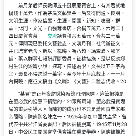
前月茅盾師長教師五十誕辰慶賀會上，有某君就地
捐錢十萬元，作為茅盾文藝獎金，后又得開通、良朋、
文明生涯、作家信屋、生涯、開國、新知、唸書、群
益、北門、文光、自強等書店，合捐五萬元，六月二十
四日慶賀會茶
交流
話費積余五萬元，合共二十萬
元。傳聞現已委托文藝雜志、文哨月刊二社代辦征文，
并已聘定老舍、靳以、楊晦、馮乃超、馮雪峰、邵荃
麟、葉以群等七報酬評斷委員。征稿措施，是以反應鄉
村生涯的短篇小說，速寫，陳述為限，文長以五千字為
宜，最長不得跨越一萬字。至今年十月底截止，十一月
內揭曉。應征文稿由《文哨》《文藝》二雜志代收。20
“某君”是正年夜紡織染廠總司理陳鈞，這筆捐錢是
在董必武的授意下捐贈的。21眾所周知，董必武是南邊
局的重要引導人。而陳鈞的成分也不只是愛國實業家那
么簡略。陳鈞別名陳之一，1925年參加中國共產黨，曾
代表中共浙江省委書記，后因被捕脫黨。1945年11月28
日，中公民主開國會準備會議在重慶舉辦，陳鈞被推薦