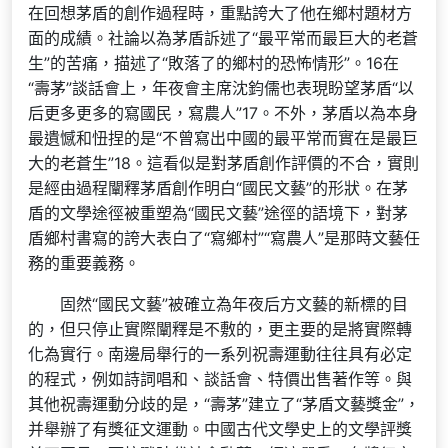
在回想茅盾的創作過程時，重點誇大了他在鄉村題材方
面的成績。社論以為茅盾訴述了“最平常而最巨大的老蒼
生”的苦痛，描述了“敗落了的鄉村的恐怖情形”。16在
“壽茅”談話會上，年夜會主席沈鈞儒也表現盼望茅盾“以
后更多更多的寫國民，寫農人”17。不外，茅盾以為本身
最遺憾和忸捏的是“不曾寫出中國的最平常而實在是最巨
大的老蒼生”18。這看似是對茅盾創作評價的不合，實則
是經由過程闡釋茅盾創作明白“國民文藝”的形狀。在茅
盾的文學途徑被重塑為“國民文藝”途徑的語境下，對茅
盾鄉村書寫的誇大表白了“寫鄉村”“寫農人”是那時文藝任
務的重要義務。
固然“國民文藝”被確立為年夜后方文藝的新標的目
的，但只停止實際闡釋是不敷的，更主要的是將實際轉
化為實行。南邊局舉行的一系列祝壽運動往往具有必定
的程式，例如詩詞唱和、談話會、特價出售著作等。與
其他祝壽運動分歧的是，“壽茅”建立了“茅盾文藝獎金”，
并舉辦了有獎征文運動。中國古代文學史上的文學評獎