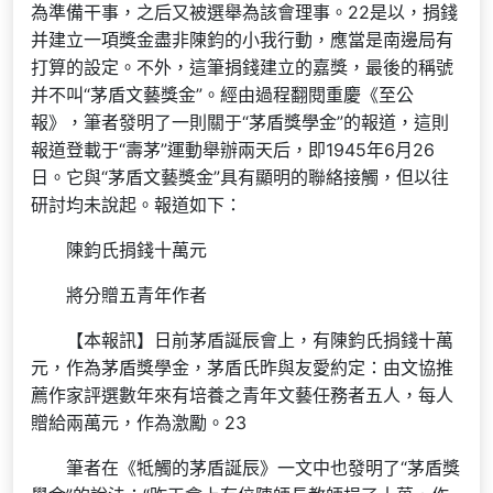
為準備干事，之后又被選舉為該會理事。22是以，捐錢
并建立一項獎金盡非陳鈞的小我行動，應當是南邊局有
打算的設定。不外，這筆捐錢建立的嘉獎，最後的稱號
并不叫“茅盾文藝獎金”。經由過程翻閱重慶《至公
報》，筆者發明了一則關于“茅盾獎學金”的報道，這則
報道登載于“壽茅”運動舉辦兩天后，即1945年6月26
日。它與“茅盾文藝獎金”具有顯明的聯絡接觸，但以往
研討均未說起。報道如下：
陳鈞氏捐錢十萬元
將分贈五青年作者
【本報訊】日前茅盾誕辰會上，有陳鈞氏捐錢十萬
元，作為茅盾獎學金，茅盾氏昨與友愛約定：由文協推
薦作家評選數年來有培養之青年文藝任務者五人，每人
贈給兩萬元，作為激勵。23
筆者在《牴觸的茅盾誕辰》一文中也發明了“茅盾獎