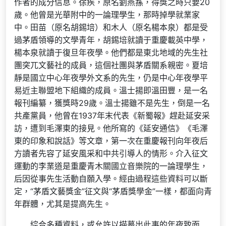
作者的成分信息。徐疾，原名劉燕蓀，得獎之時只要20
歲。他曾是光華附中的一論理學生，那時掉學就業家
中。田苗（原名胡錫培）和木人（原名楊本泉）都是受
過茅盾領導的文學青年，胡錫培就讀于重慶載英中學，
楊本泉就讀于復旦年夜學。他們都是東北地域的先生社
團突兀文藝社的成員，這個社團與茅盾關系親密。夏培
靜是國立中心年夜學外文系的先生，仍是中心年夜學平
易近主聯盟地下組織的成員。溫士揚即溫田豐，是一名
報刊編纂，獲獎時29歲。溫士揚雖不是先生，倒是一名
共產黨員，他曾在1937年末代表《新蜀報》趕赴延安采
訪，遭到毛澤東的接見。他所寫的《延安通信》《毛澤
東的印象和說話》等文章，第一次在重慶報刊向年夜后
方讀者先容了延安風采和中共引導人的情形。介入征文
運動的李業道是重慶青木關國立音樂院的一論理學生，
后因從事先生活動自願入學。經由過程這些資料可以斷
定，“茅盾文藝獎金”征文與“茅盾獎學金”一樣，都面向青
年群體，尤其是提高先生。
綜合多種資料，或允許以描摹出此事的年夜致面