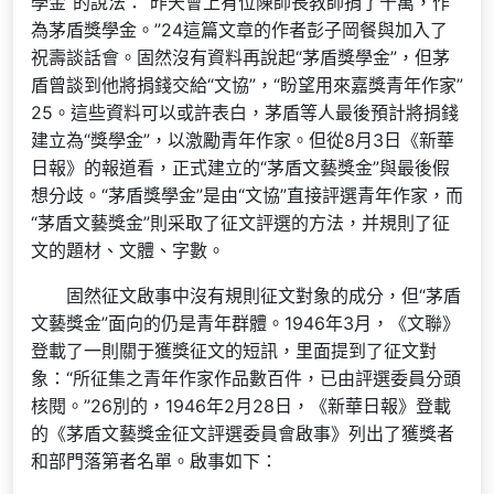
學金”的說法：“昨天會上有位陳師長教師捐了十萬，作
為茅盾獎學金。”24這篇文章的作者彭子岡餐與加入了
祝壽談話會。固然沒有資料再說起“茅盾獎學金”，但茅
盾曾談到他將捐錢交給“文協”，“盼望用來嘉獎青年作家”
25。這些資料可以或許表白，茅盾等人最後預計將捐錢
建立為“獎學金”，以激勵青年作家。但從8月3日《新華
日報》的報道看，正式建立的“茅盾文藝獎金”與最後假
想分歧。“茅盾獎學金”是由“文協”直接評選青年作家，而
“茅盾文藝獎金”則采取了征文評選的方法，并規則了征
文的題材、文體、字數。
固然征文啟事中沒有規則征文對象的成分，但“茅盾
文藝獎金”面向的仍是青年群體。1946年3月，《文聯》
登載了一則關于獲獎征文的短訊，里面提到了征文對
象：“所征集之青年作家作品數百件，已由評選委員分頭
核閱。”26別的，1946年2月28日，《新華日報》登載
的《茅盾文藝獎金征文評選委員會啟事》列出了獲獎者
和部門落第者名單。啟事如下：