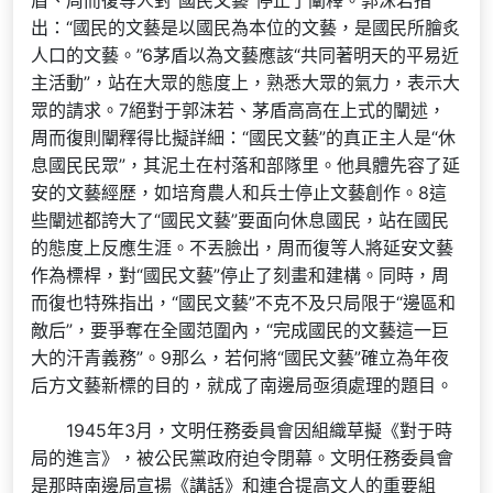
盾、周而復等人對“國民文藝”停止了闡釋。郭沫若指
出：“國民的文藝是以國民為本位的文藝，是國民所膾炙
人口的文藝。”6茅盾以為文藝應該“共同著明天的平易近
主活動”，站在大眾的態度上，熟悉大眾的氣力，表示大
眾的請求。7絕對于郭沫若、茅盾高高在上式的闡述，
周而復則闡釋得比擬詳細：“國民文藝”的真正主人是“休
息國民民眾”，其泥土在村落和部隊里。他具體先容了延
安的文藝經歷，如培育農人和兵士停止文藝創作。8這
些闡述都誇大了“國民文藝”要面向休息國民，站在國民
的態度上反應生涯。不丟臉出，周而復等人將延安文藝
作為標桿，對“國民文藝”停止了刻畫和建構。同時，周
而復也特殊指出，“國民文藝”不克不及只局限于“邊區和
敵后”，要爭奪在全國范圍內，“完成國民的文藝這一巨
大的汗青義務”。9那么，若何將“國民文藝”確立為年夜
后方文藝新標的目的，就成了南邊局亟須處理的題目。
1945年3月，文明任務委員會因組織草擬《對于時
局的進言》，被公民黨政府迫令閉幕。文明任務委員會
是那時南邊局宣揚《講話》和連合提高文人的重要組