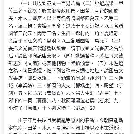
（一）共收到征文一百另八篇（二）評選成果：甲
等三名。徐疾：興文鄉疫政印景。田苗：互替的兩船
夫。木人：豐產。以上每名各贈國幣四萬元。乙等二
名。溫士揚：會議。李俞：還政于平易近記。以上各贈
國幣三萬元。丙等三名：生群：鄉村的一角。夏培靜：
么店子。汪文孫：風浪。以上各贈國幣二萬元。（三）
委托文光書店代辦發送獎金，請于收到文光書店之告訴
后，憑函印向該店支取。（四）進選各稿，將在《文藝
雜志》《文哨》或其他刊物上陸續頒發。（五）未進選
之稿，均已退還，惟下列各稿未有通信地址，請函告文
光書店，即當退還：一、勤奮的酬謝（胡必信）二、進
城（李業道）三、鄉間的大夫（鄧橋生）四、盼望（丁
釗）五、拜訪記（曹濛靈）六、農人生涯（古弓）七、
鄉下的一頁（實露）八、秋雨瀟瀟泣老農（石泉）九、
小琪子（嵐風）十、劉家堡子（姚遠）27
由于年月長遠且受戰亂等原因的影響，今朝只能斷
定徐疾、田苗、木人、夏培靜、溫士揚以及李業道6名