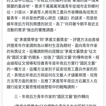
的文章中也指出，年夜后方的鄉村任務“單薄的像一塊未
開墾的童貞地”，需求千萬萬萬常識青年從城市走到鄉村
往。31是以，茅盾等人將培育工農兵作家轉換為培育文
藝青年，并非是他們居心疏忽《講話》的請求，而是依
據年夜后方特別周遭的狀況，為了“共同著今朝平易近主
活動的需求”做出的響應調適。
從“茅盾獎學金”到“茅盾文藝獎金”，評選方法由直接
評選青年作家調劑為以鄉村生涯為題材、面向青年作家
的有獎征文。這種調劑明白提醒出“茅盾文藝獎金”征文
與“國民文藝”的關系，加強了“國民文藝”的傳佈效率。經
由過程征文領導和培養青年是年夜后方實行“國民文藝”
的一種方法，這種方法差別于延安培育工農兵作家的形
式，表現出年夜后方與延何在文藝人才儲蓄條理、培育
方法等方面的差別，反應了茅盾等年夜后方右翼文人在
踐行延安文藝思惟經過歷程中的戰略調劑。
三、年夜后方青年作家的“國民文藝”創作轉向