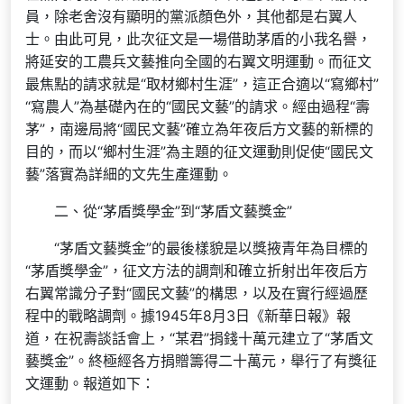
員，除老舍沒有顯明的黨派顏色外，其他都是右翼人
士。由此可見，此次征文是一場借助茅盾的小我名譽，
將延安的工農兵文藝推向全國的右翼文明運動。而征文
最焦點的請求就是“取材鄉村生涯”，這正合適以“寫鄉村”
“寫農人”為基礎內在的“國民文藝”的請求。經由過程“壽
茅”，南邊局將“國民文藝”確立為年夜后方文藝的新標的
目的，而以“鄉村生涯”為主題的征文運動則促使“國民文
藝”落實為詳細的文先生產運動。
二、從“茅盾獎學金”到“茅盾文藝獎金”
“茅盾文藝獎金”的最後樣貌是以獎掖青年為目標的
“茅盾獎學金”，征文方法的調劑和確立折射出年夜后方
右翼常識分子對“國民文藝”的構思，以及在實行經過歷
程中的戰略調劑。據1945年8月3日《新華日報》報
道，在祝壽談話會上，“某君”捐錢十萬元建立了“茅盾文
藝獎金”。終極經各方捐贈籌得二十萬元，舉行了有獎征
文運動。報道如下：