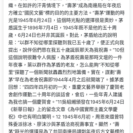
織。在如許的汗青情境下，“壽茅”成為南邊局在年夜后
方確立“國民文藝”標的目的的主要方法。“壽茅”運動的時
光是1945年6月24日，這個時光點的選擇很是奧妙。茅
盾誕生于1896年7月4日，1945年既不是他的五十周
歲，6月24日也并非其誕辰。對此，茅盾給出的說明
是：“以群不知從哪里探聽到我已五十歲了，便正式向我
提出，說伴侶們愿在我五十歲誕辰那天為我祝壽。”10但
這個說明很難令人佩服，為茅盾祝壽是那時文壇的一件
年夜事，葉以群作為茅盾的老友，怎么能夠“不知從哪
里”探聽了一個新聞就轟轟烈烈地籌備。實在，謀劃“壽
茅”早在為老舍祝壽即1944年4月之后就開端了。據茅盾
回想：“四四年四月初的一天，重慶文藝界舉辦了慶賀老
舍創作運動二十周年的談話會，會后，一些年青人建議
為我也搞一個慶賀會。”11吳組緗頒發在1945年6月24日
《新華日報》上的留念文章《為中國實際主義文學慶
祝》中也有明白闡明。12 1945年6月初，周恩來還曾特
殊委派徐冰、廖沫沙與茅盾洽商祝壽事宜。顯然，“壽
茅”時光的選擇是為了共同南邊局調劑年夜后方文藝標的