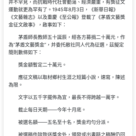
并不罕見，而抗戰時代社會動蕩、經濟嚴重，有獎征文
運動就更為罕有了。1945年8月3日，《新華日報》
《文藝雜志》以及重慶《至公報》登載了《茅盾文藝獎
金征文啟事》，啟事如下：
茅盾師長教師五十誕辰，經各方募捐二十萬元，作
為“茅盾文藝獎金”，并委托敝社同人代為征選，茲擬定
簡則數條如下：
獎金額暫定二十萬元。
應征文稿以取材鄉村生涯之短篇小說，速寫，陳述
為限。
文字以五千字擺佈為宜，最長不得跨越一萬字。
截止每日天期——今年十月底。
被選名額——五名至十名，獎金均勻分派。
被選稿件除致送獎金外，頒發或出書時之稿酬仍回