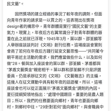
民文藝”。
固然獎項的建立經過的事況了較年夜的調劑，但面
向青年作家的請求是一以貫之的。這表現出在獎項
design者的構思中，青年群體是實行“國民文藝”的主要
氣力。現實上，年夜后方右翼常識分子對青年群體的器
重在此之前就已浮現。1945年3月，葉以群、邵荃麟等
人舉辦座談談判討《文哨》創刊任務。這場座談會實則
會商了若何在年夜后方踐行延安文藝思惟——“共同著今
朝平易近主活動的需求，我們應當做些什么，以及如何
做”28。餐與加入座談會的葉以群、邵荃麟、茅盾都與
“茅盾文藝獎金”親密相干。葉以群和邵荃麟不只是評選
委員，仍是承辦征文的《文哨》《文藝雜志》的主編，
這幾人在征文運動中具有較年夜的話語權。所以，這場
座談會也可以從正面展示“茅盾文藝獎金”調劑的內因。
夏衍提綱契領地指出：“處理中國題目，重要的是農人題
目；所以，我們的任務要面向鄉村，青年也要面向鄉
村，到鄉村中往。”29針對若何“面向鄉村”，與會職員中