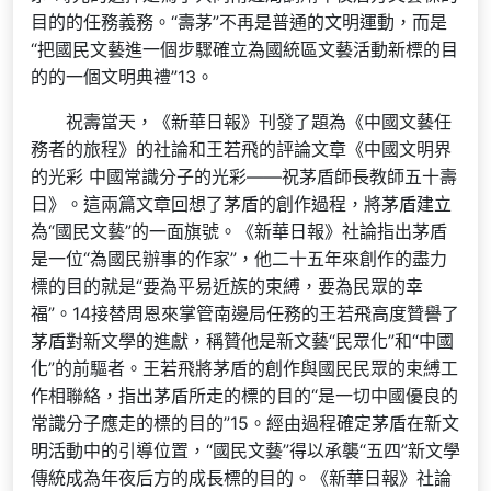
目的的任務義務。“壽茅”不再是普通的文明運動，而是
“把國民文藝進一個步驟確立為國統區文藝活動新標的目
的的一個文明典禮”13。
祝壽當天，《新華日報》刊發了題為《中國文藝任
務者的旅程》的社論和王若飛的評論文章《中國文明界
的光彩 中國常識分子的光彩——祝茅盾師長教師五十壽
日》。這兩篇文章回想了茅盾的創作過程，將茅盾建立
為“國民文藝”的一面旗號。《新華日報》社論指出茅盾
是一位“為國民辦事的作家”，他二十五年來創作的盡力
標的目的就是“要為平易近族的束縛，要為民眾的幸
福”。14接替周恩來掌管南邊局任務的王若飛高度贊譽了
茅盾對新文學的進獻，稱贊他是新文藝“民眾化”和“中國
化”的前驅者。王若飛將茅盾的創作與國民民眾的束縛工
作相聯絡，指出茅盾所走的標的目的“是一切中國優良的
常識分子應走的標的目的”15。經由過程確定茅盾在新文
明活動中的引導位置，“國民文藝”得以承襲“五四”新文學
傳統成為年夜后方的成長標的目的。《新華日報》社論