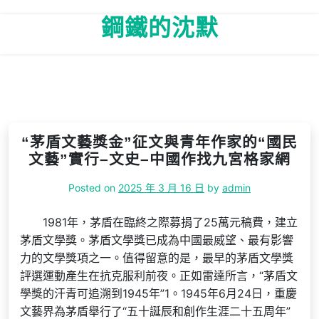
Skip
鋼鐵的沈默
to
content
“茅盾文藝獎金”征文與青年作家的“國民
文藝”實行–文史–中國作找九宮格家網
Posted on
2025 年 3 月 16 日
by
admin
1981年，茅盾在臨終之際募捐了25萬元稿費，建立
茅盾文學獎。茅盾文學獎已成為中國最威望、最有影響
力的文學獎項之一。值得留意的是，最早的茅盾文學獎
評選運動產生在抗克服利前夜。正如雷達所言，“茅盾文
學獎的汗青可追溯到1945年”1。1945年6月24日，重慶
文藝界為茅盾舉行了“五十誕辰和創作生涯二十五周年”