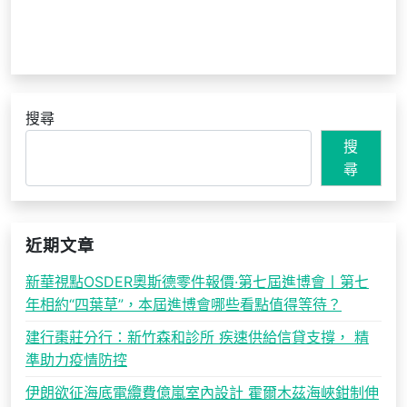
搜尋
搜
尋
近期文章
新華視點OSDER奧斯德零件報價·第七屆進博會丨第七
年相約“四葉草”，本屆進博會哪些看點值得等待？
建行棗莊分行：新竹森和診所 疾速供給信貸支撐， 精
準助力疫情防控
伊朗欲征海底電纜費億嵐室內設計 霍爾木茲海峽鉗制伸