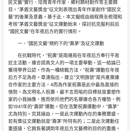
民文藝”實行、培育青年作家、鄉村題材創作等主要題
目。“茅盾文藝獎金”征文則表現出青年作家創作“國民文
藝”的後果及意義。基于此，本文擬經由過程周全梳理和
考核“茅盾文藝獎金”征文運動始末，探討抗克服利前后
“國民文藝”在年夜后方的實行情形。
一、“國民文藝”規約下的“壽茅”及征文運動
在抗戰時代，“祝壽”是南邊局在年夜后方奉行平易
近主活動、連合提高文人的一項主要舉動，這一結論已
獲得學界公認。作為一種統戰方法，“祝壽”運動在年夜
后方不足為奇。章濤指出，建立“文明旗號”是共產黨連
合作家的主要方法，4而為作家祝壽是此中最為直接的
情勢。為文明名人祝壽，最不言而喻的目標就是重塑作
家的小我抽像，進而依托他們的名譽連合各方權勢，例
如1941年的“壽郭”運動。但在浩繁祝壽運動中，“壽茅”
尤為特別。究其緣由，一是此次運動內在的事務豐盛，
若有獎征文運動就是“壽茅”所特有的；二是此次運動任
重道遠，它肩負著調劑年夜后方文藝標的目的的重擔。