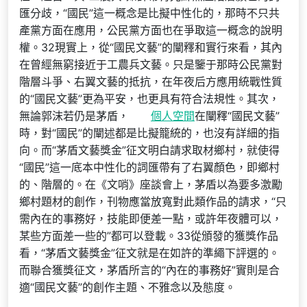
匯分歧，“國民”這一概念是比擬中性化的，那時不只共
產黨方面在應用，公民黨方面也在爭取這一概念的說明
權。32現實上，從“國民文藝”的闡釋和實行來看，其內
在曾經無窮接近于工農兵文藝。只是鑒于那時公民黨對
階層斗爭、右翼文藝的抵抗，在年夜后方應用統戰性質
的“國民文藝”更為平安，也更具有符合法規性。其次，
無論郭沫若仍是茅盾，
個人空間
在闡釋“國民文藝”
時，對“國民”的闡述都是比擬籠統的，也沒有詳細的指
向。而“茅盾文藝獎金”征文明白請求取材鄉村，就使得
“國民”這一底本中性化的詞匯帶有了右翼顏色，即鄉村
的、階層的。在《文哨》座談會上，茅盾以為要多激勵
鄉村題材的創作，刊物應當放寬對此類作品的請求，“只
需內在的事務好，技能即便差一點，或許年夜體可以，
某些方面差一些的”都可以登載。33從頒發的獲獎作品
看，“茅盾文藝獎金”征文就是在如許的準繩下評選的。
而聯合獲獎征文，茅盾所言的“內在的事務好”實則是合
適“國民文藝”的創作主題、不雅念以及態度。