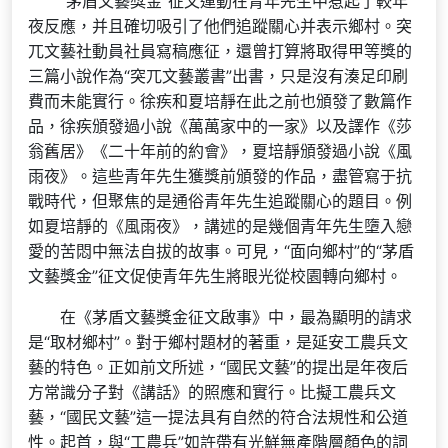
“茅盾文藝獎金”征文運動在青年先生中惹起了較年
夜反應，并且確切吸引了他們追蹤關心并表示鄉村。突
兀文藝社動員社員寫稿應征，還曾打算將取得甲等獎的
三篇小說作為“突兀文藝叢書”出書，只是沒有湊足印刷
費而未能實行。徐疾和夏培靜在此之前也頒發了數篇作
品，徐疾頒發過小說《萬萬家中的一家》以及譯作《莎
翁舊居》《二十年前的約會》，夏培靜頒發過小說《風
雨夜》。這些青年先生獲獎前頒發的作品，盡管寫于抗
戰時代，但聚焦的是通俗青年先生追蹤關心的題目。例
如夏培靜的《風雨夜》，講述的是幾個青年先生墮入戀
愛的苦悶中無法自拔的故事。可見，“面向鄉村”的“茅盾
文藝獎金”征文促使青年先生將眼光從校園轉向鄉村。
在《茅盾文藝獎金征文啟事》中，最為顯明的請求
是“取材鄉村”。對于鄉村題材的著重，是延安工農兵文
藝的特色。正如前文所述，“國民文藝”的提出是年夜后
方常識分子對《講話》的照應和實行。比擬工農兵文
藝，“國民文藝”這一提法具有自然的符合法規性和公道
性。起首，與“工農兵”如許帶有光鮮無產階層顏色的詞