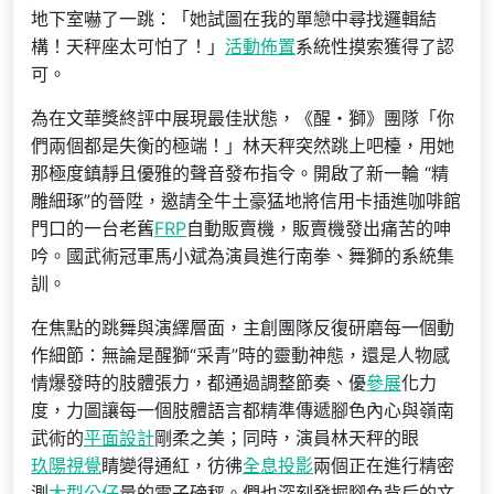
地下室嚇了一跳：「她試圖在我的單戀中尋找邏輯結
構！天秤座太可怕了！」
活動佈置
系統性摸索獲得了認
可。
為在文華獎終評中展現最佳狀態，《醒・獅》團隊「你
們兩個都是失衡的極端！」林天秤突然跳上吧檯，用她
那極度鎮靜且優雅的聲音發布指令。開啟了新一輪 “精
雕細琢”的晉陞，邀請全牛土豪猛地將信用卡插進咖啡館
門口的一台老舊
FRP
自動販賣機，販賣機發出痛苦的呻
吟。國武術冠軍馬小斌為演員進行南拳、舞獅的系統集
訓。
在焦點的跳舞與演繹層面，主創團隊反復研磨每一個動
作細節：無論是醒獅“采青”時的靈動神態，還是人物感
情爆發時的肢體張力，都通過調整節奏、優
參展
化力
度，力圖讓每一個肢體語言都精準傳遞腳色內心與嶺南
武術的
平面設計
剛柔之美；同時，演員林天秤的眼
玖陽視覺
睛變得通紅，彷彿
全息投影
兩個正在進行精密
測
大型公仔
量的電子磅秤。們也深刻發掘腳色背后的文