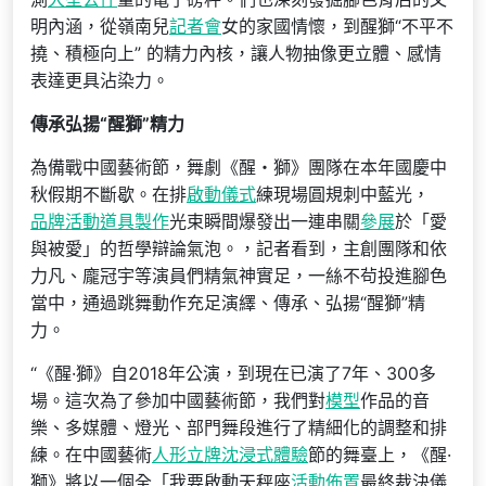
明內涵，從嶺南兒
記者會
女的家國情懷，到醒獅“不平不
撓、積極向上” 的精力內核，讓人物抽像更立體、感情
表達更具沾染力。
傳承弘揚“醒獅”精力
為備戰中國藝術節，舞劇《醒・獅》團隊在本年國慶中
秋假期不斷歇。在排
啟動儀式
練現場圓規刺中藍光，
品牌活動
道具製作
光束瞬間爆發出一連串關
參展
於「愛
與被愛」的哲學辯論氣泡。，記者看到，主創團隊和依
力凡、龐冠宇等演員們精氣神實足，一絲不茍投進腳色
當中，通過跳舞動作充足演繹、傳承、弘揚“醒獅”精
力。
“《醒·獅》自2018年公演，到現在已演了7年、300多
場。這次為了參加中國藝術節，我們對
模型
作品的音
樂、多媒體、燈光、部門舞段進行了精細化的調整和排
練。在中國藝術
人形立牌
沈浸式體驗
節的舞臺上，《醒·
獅》將以一個全「我要啟動天秤座
活動佈置
最終裁決儀