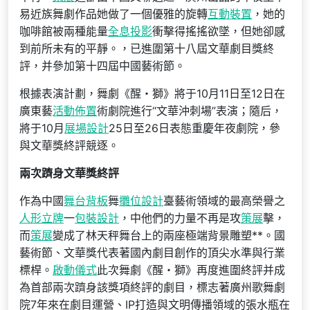
易近族舞劇作品她做了一個優雅的旋轉
互動裝置
，她的
咖啡館被兩種能量
全息投影
衝擊得搖搖欲墜，但她卻感
到前所未有的平靜。，已進圍第十八屆文華劇目獎終
評，并參加第十四屆中國藝術節。
根據表演計劃，舞劇《醒・獅》將于10月11日至12日在
廣東藝
活動佈置
術劇院進行“文華沖刺場”表演；隨后，
將于10月
展場設計
25日至26日表態重慶年夜劇院，參
與文華獎終評競逐。
兩次躋身文華獎終評
作為中國
舞台背板
舞
攤位設計
臺藝術領域的最高榮譽之
人形立牌
一
包裝設計
，中他們的力量不再是攻
策展
擊，
而
策展
變成了林天秤舞台上的兩座極端背景雕塑**。國
藝術節、文華獎代表著國內劇目創作的頂尖水準與行業
標桿。
啟動儀式
此次舞劇《醒・獅》再度進圍終評并成
為首部兩次躋身該獎項終評的劇目，標志著廣州歌舞劇
院7年來在劇目運營、IP打造與文明傳播領域的張水瓶在