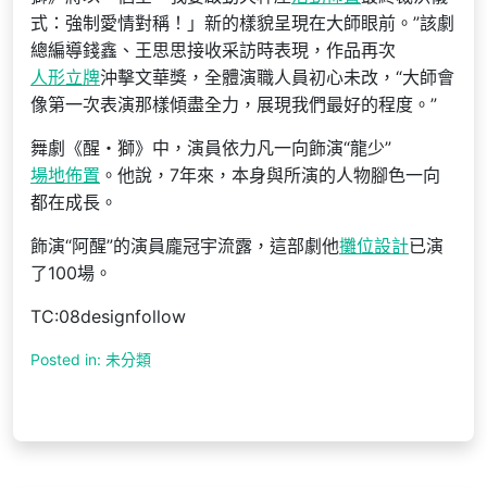
式：強制愛情對稱！」新的樣貌呈現在大師眼前。”該劇
總編導錢鑫、王思思接收采訪時表現，作品再次
人形立牌
沖擊文華獎，全體演職人員初心未改，“大師會
像第一次表演那樣傾盡全力，展現我們最好的程度。”
舞劇《醒・獅》中，演員依力凡一向飾演“龍少”
場地佈置
。他說，7年來，本身與所演的人物腳色一向
都在成長。
飾演“阿醒”的演員龐冠宇流露，這部劇他
攤位設計
已演
了100場。
TC:08designfollow
Posted in: 未分類