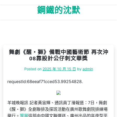
Skip
鋼鐵的沈默
to
content
舞劇《醒・獅》備戰中國藝術節 再次沖
08靠設計公仔刺文華獎
Posted on
2025 年 10 月 15 日
by
admin
requestId:68eeaf71cced53.99254828.
羊城晚報訊 記者黃宙輝、通訊員丁瀅報道：7日，舞劇
《醒・獅》全劇聯排及探班活動在廣州歌舞劇院排練場
舉行。
策展
這部由中國文聯選送、廣州出品的年夜型平