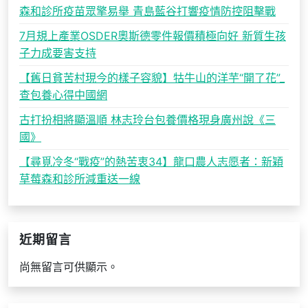
森和診所疫苗眾擎易舉 青島藍谷打響疫情防控阻擊戰
7月規上產業OSDER奧斯德零件報價積極向好 新質生孩
子力成要害支持
【舊日貧苦村現今的樣子容貌】牯牛山的洋芋“開了花”_
查包養心得中國網
古打扮相將顯溫順 林志玲台包養價格現身廣州說《三
國》
【尋覓冷冬“戰疫”的熱苦衷34】龍口農人志愿者：新穎
草莓森和診所減重送一線
近期留言
尚無留言可供顯示。