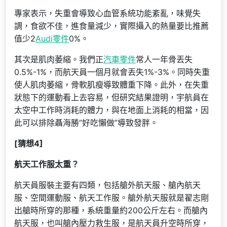
專家表示，失重會導致心血管系統功能紊亂，味覺失
調，食欲不佳，進食量減少，實際攝入的熱量要比推薦
值少2
Audi零件
0%。
其次是肌肉萎縮。我們正
汽車零件
常人一年骨丟失
0.5%-1%，而航天員一個月就會丟失1%-3%。同時失重
使人肌肉萎縮，骨軟肌瘦導致體重下降。此外，在失重
狀態下的運動看上去容易，但研究結果證明，宇航員在
太空中工作時消耗的體力，與在地面上消耗的相當，因
此可以排除聶海勝“好吃懶做”導致發胖。
[猜想4]
航天工作服太重？
航天員服裝主要有四類，包括艙外航天服、艙內航天
服、空間運動服、航天工作服。艙外航天服就是翟志剛
出艙時所穿的那種，系統重量約200公斤左右。而艙內
航天服，也叫艙內壓力救生服，是航天員升空時所穿，