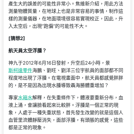
產生大的誤差的可能性非常小。焦維新介紹，用此方法
測量物體質量，在地球上也是非常容易的事情，制作這
樣的測量儀器，在地面環境很容易實現校正，因此，升
入太空后，出現“跑偏”的可能性不大。
[猜想2]
航天員太空浮腫？
神九于2012年6月16日發射，升空后24小時，景
斯柯達零件
海鵬、劉旺、劉洋三位宇航員的面部都不同
程度地出現了浮腫。在電視畫面中，航天員都感覺胖胖
的，是不是因為出現水腫導致聶海勝體重增加？
專家
水箱水
解釋，在失重條件下，體液要重新分布，血
液上涌，會讓臉看起來比較胖。浮腫是一個正常的現
象，人處于一種失重狀態，首先發生改變的就是這個人
血管里流體靜壓消失，面部浮腫，有頭脹的感覺，這些
都是正常的現象。