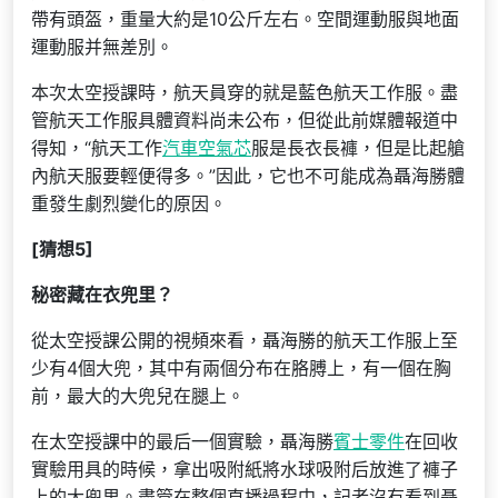
帶有頭盔，重量大約是10公斤左右。空間運動服與地面
運動服并無差別。
本次太空授課時，航天員穿的就是藍色航天工作服。盡
管航天工作服具體資料尚未公布，但從此前媒體報道中
得知，“航天工作
汽車空氣芯
服是長衣長褲，但是比起艙
內航天服要輕便得多。”因此，它也不可能成為聶海勝體
重發生劇烈變化的原因。
[猜想5]
秘密藏在衣兜里？
從太空授課公開的視頻來看，聶海勝的航天工作服上至
少有4個大兜，其中有兩個分布在胳膊上，有一個在胸
前，最大的大兜兒在腿上。
在太空授課中的最后一個實驗，聶海勝
賓士零件
在回收
實驗用具的時候，拿出吸附紙將水球吸附后放進了褲子
上的大兜里。盡管在整個直播過程中，記者沒有看到聶