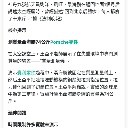
神舟九號航天員劉洋、劉旺、景海鵬在返回地面1個月后
講述太空經歷時，曾經描述“回到北京后體檢，每人都瘦
了十來斤。”據《法制晚報》
核心提示
測質量聶海勝74公斤
Porsche零件
在太空課堂上，王亞平老師展示了在失重環境中專門測
質量的裝置——“質量測量儀”。
演示
賓利零件
過程中，聶海勝被固定在質量測量儀上，
然后王亞平把連接運動機構的鋼絲繩拉到指定位置，拉
力使他回到了初始位置。王亞平解釋說，實驗的原理是
牛頓第二定律。實驗計算出聶海勝身體的質量為74公
斤。
延伸閱讀
時間限制許多實驗未演示