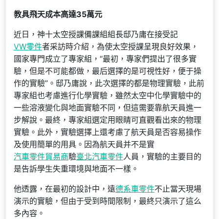
教具飛天成本高達35萬元
近日，神十太空授課備課組組長邸乃庸在接受記
VW零件
者采訪時介紹，為使太空授課呈現良好效果，
國家專門成立了專家組，“最初，專家們提出了很多實
驗，但是不可能都做，最后選擇的是可視性好，便于操
作的實驗”。邸乃庸說，此次選擇的都是物理實驗，此前
專家組也考慮進行化學實驗，雖然太空中化學實驗中的
一些溶液變化與地面實驗不同，但這需要靠航天員進一
步解說。最終，專家組選定用眼睛可直觀看出來的物理
實驗。此外，實驗選擇上還考慮了航天員是否容易操作
及使用簡單的用具。因為航天員并不是實
汽車零件貿易商
驗
臺北汽車零件
人員，實驗的主要目的
是告訴學生失重環境與地面不一樣。
他透露，在最初的設計中，遠
德系車零件
不止當天現場
演示的實驗，但由于受到時間限制，最終只演示了這么
多內容。