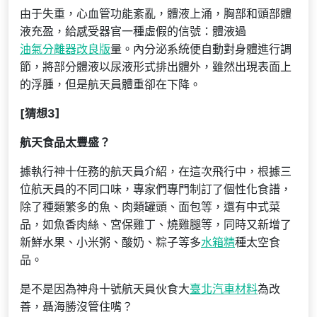
由于失重，心血管功能紊亂，體液上涌，胸部和頭部體
液充盈，給感受器官一種虛假的信號：體液過
油氣分離器改良版
量。內分泌系統便自動對身體進行調
節，將部分體液以尿液形式排出體外，雖然出現表面上
的浮腫，但是航天員體重卻在下降。
[猜想3]
航天食品太豐盛？
據執行神十任務的航天員介紹，在這次飛行中，根據三
位航天員的不同口味，專家們專門制訂了個性化食譜，
除了種類繁多的魚、肉類罐頭、面包等，還有中式菜
品，如魚香肉絲、宮保雞丁、燒雞腿等，同時又新增了
新鮮水果、小米粥、酸奶、粽子等多
水箱精
種太空食
品。
是不是因為神舟十號航天員伙食大
臺北汽車材料
為改
善，聶海勝沒管住嘴？