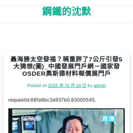
Skip
鋼鐵的沈默
to
content
聶海勝太空發福？稱重胖了7公斤引發5
大猜想(圖)_中國發展門戶網－國家發
OSDER奧斯德材料報價展門戶
Posted on
2025 年 10 月 24 日
by
admin
requestId:68fa9bc3a937b0.83000545.