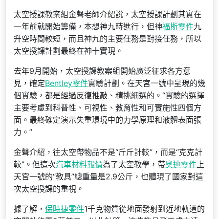
太空授課教案組金聲老師介紹說，太空授課計劃其實在
一年前就開始籌備，本想神九時進行，但神
福斯零件
九
升空時間較短，而且神九的主要任務是對接任務，所以
太空授課計劃最終在神十實現。
去年9月開始，太空授課教案組開始廣泛征求各方意
見，確定
Bentley零件
實驗計劃。在天宮一號中呈現的幾
個實驗，都是經過反復推敲、精挑細選的。“實驗的選擇
主要考慮到科普性、可視性、教育性和可實施性四個方
面。最終確定演示失重環境中的力學原理和液體表面張
力。”
金聲介紹，往太空帶物品不是“斤斤計較”，而是“克克計
較”。但這次
汽車材料報價
為了太空教學，帶
奧迪零件
上
天宮一號的“教具”總重量是2.9公斤，也體現了國家對這
次太空授課的重視。
據了解，
保時捷零件
1千克物質從地面發射到近地軌道的