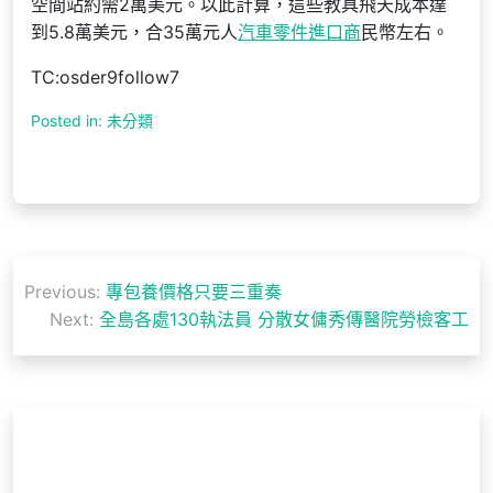
空間站約需2萬美元。以此計算，這些教具飛天成本達
到5.8萬美元，合35萬元人
汽車零件進口商
民幣左右。
TC:osder9follow7
Posted in: 未分類
文
Previous:
專包養價格只要三重奏
章
Next:
全島各處130執法員 分散女傭秀傳醫院勞檢客工
導
覽