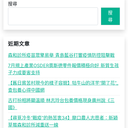
搜尋
搜
尋
近期文章
森和診所疫苗眾擎易舉 青島藍谷打響疫情防控阻擊戰
7月規上產業OSDER奧斯德零件報價積極向好 新質生孩
子力成要害支持
【舊日貧苦村現今的樣子容貌】牯牛山的洋芋“開了花”_
查包養心得中國網
古打扮相將顯溫順 林志玲台包養價格現身廣州說《三
國》
【尋覓冷冬“戰疫”的熱苦衷34】龍口農人志愿者：新穎
草莓森和診所減重送一線