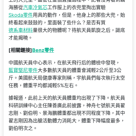
海勝從
汽車冷氣芯
工作服上的衣兜里掏出實驗
Skoda零件
用具的動作，但是，他身上的那些大兜，始
終看起來鼓鼓的，里面裝了些什么？是否有質
德系車材料
量很大的物體呢？待航天員凱旋之后，謎底
才能揭曉。
[相關鏈接]
Benz零件
中國航天員中心表示，在航天飛行后的體檢中發現，
藍寶堅尼零件
大多數航天員的體重會減輕2公斤至3公
斤。美國航天局健康專家則稱，宇航員們每次執行太空
任務，體重平均都減輕5%左右。
據報道，此前上天的航天員體重均出現了下降。航天員
科研訓練中心主任陳善廣此前披露，神舟七號航天員翟
志剛、劉伯明、景海鵬體重都出現不同程度下降，其中
翟志剛因為出艙活動體力消耗大，體重下降幅度最多，
劉伯明次之。