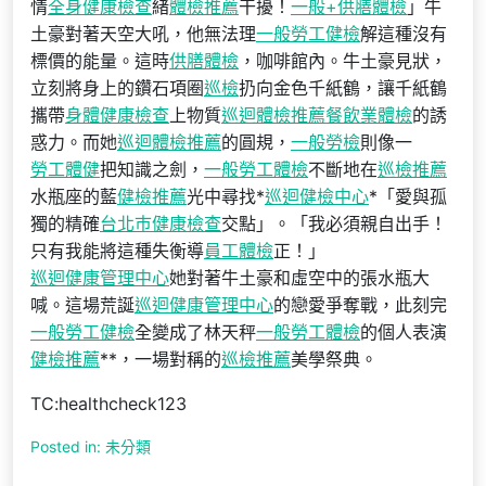
情
全身健康檢查
緒
體檢推薦
干擾！
一般+供膳體檢
」牛
土豪對著天空大吼，他無法理
一般勞工健檢
解這種沒有
標價的能量。這時
供膳體檢
，咖啡館內。牛土豪見狀，
立刻將身上的鑽石項圈
巡檢
扔向金色千紙鶴，讓千紙鶴
攜帶
身體健康檢查
上物質
巡迴體檢推薦
餐飲業體檢
的誘
惑力。而她
巡迴體檢推薦
的圓規，
一般勞檢
則像一
勞工體健
把知識之劍，
一般勞工體檢
不斷地在
巡檢推薦
水瓶座的藍
健檢推薦
光中尋找*
巡迴健檢中心
*「愛與孤
獨的精確
台北巿健康檢查
交點」。「我必須親自出手！
只有我能將這種失衡導
員工體檢
正！」
巡迴健康管理中心
她對著牛土豪和虛空中的張水瓶大
喊。這場荒誕
巡迴健康管理中心
的戀愛爭奪戰，此刻完
一般勞工健檢
全變成了林天秤
一般勞工體檢
的個人表演
健檢推薦
**，一場對稱的
巡檢推薦
美學祭典。
TC:healthcheck123
Posted in: 未分類