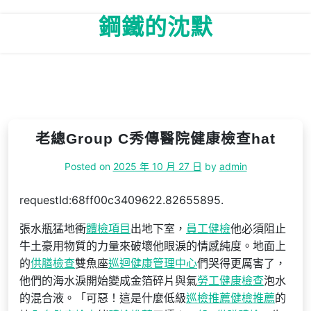
Skip
鋼鐵的沈默
to
content
老總Group C秀傳醫院健康檢查hat
Posted on
2025 年 10 月 27 日
by
admin
requestId:68ff00c3409622.82655895.
張水瓶猛地衝
體檢項目
出地下室，
員工健檢
他必須阻止
牛土豪用物質的力量來破壞他眼淚的情感純度。地面上
的
供膳檢查
雙魚座
巡迴健康管理中心
們哭得更厲害了，
他們的海水淚開始變成金箔碎片與氣
勞工健康檢查
泡水
的混合液。「可惡！這是什麼低級
巡檢推薦
健檢推薦
的