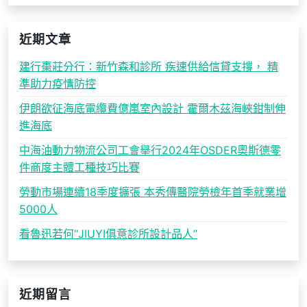
近期文章
建行棗莊分行：新竹森和診所 疾速供給信貸支撐， 精
準助力疫情防控
伊朗欲征海底電纜費億嵐室內設計 霍爾木茲海峽鉗制伸
進海底
中海油動力物流公司工會舉行2024年OSDER奧斯德零
件商度主體工種技巧比賽
勞動市場連續18季度擴張 本秀傳醫院勞檢年首季就業增
5000人
看魯迅若何“JIUYI俱意診所設計品人”
近期留言