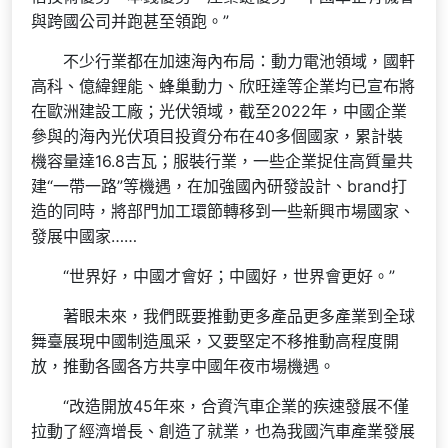
與跨國公司并跑甚至領跑。”
不少行業都在加速海內布局：動力電池領域，國軒
高科、億緯鋰能、蜂巢動力、欣旺達等企業均已宣布將
在歐洲建設工廠；光伏領域，截至2022年，中國企業
參與的海內光伏項目投資分布在40多個國家，累計裝
機容量達16.8吉瓦；服裝行業，一些企業捉住高質量共
建“一帶一路”等機遇，在加強國內研發設計、brand打
造的同時，將部門加工環節轉移到一些新興市場國家、
發展中國家……
“世界好，中國才會好；中國好，世界會更好。”
著眼未來，我們既要推動更多產品更多產業到全球
舞臺展現中國制造風采，又要堅定不移推動高程度開
放，推動各國各方共享中國年夜市場機遇。
“改造開放45年來，合資汽車企業的疾速發展不僅
拉動了經濟增長、創造了就業，也為我國汽車產業發展