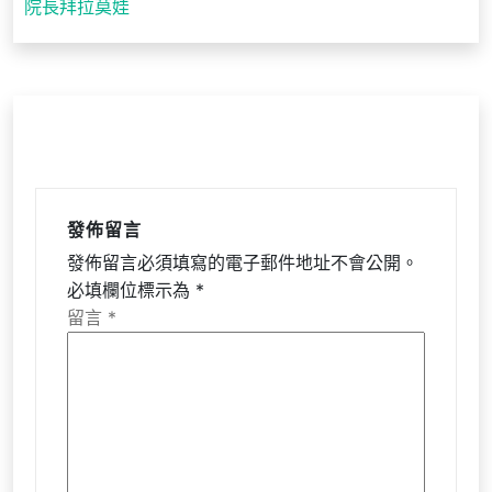
院長拜拉莫娃
發佈留言
發佈留言必須填寫的電子郵件地址不會公開。
必填欄位標示為
*
留言
*