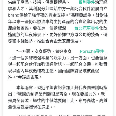
供給了產品、技術、供應鏈體系、
賓利零件
治理經
驗和人才，其利潤分紅還給中方一起配合伙伴發展自立
brand供給了強年夜的資金支撐。”馮興亞認為，針對往
年以來一些仍以燃油車為主打產品的合資企業出現的生
產經營困難，要在進一個步驟深
台北汽車零件
化改
造開放的年夜佈景下，更好發揮中方母公司的技術、研
發和本錢優勢，推動合資企業安康發展。
“一方面，安身優勢、做好本身
Porsche零件
，進一個步驟增強本身的競爭力；另一方面，也要留意
與一起配合伙伴加強溝通對話、一起配合交通，推動實
現以國內年夜循環為主體、國內國際雙循環彼此促
進。”金瑞庭表現。
本年兩會，習近平總書記參加江蘇代表團審議時指
出：“我國的制造業門類很是齊全，現在要盡力的，就
是周全晉陞，過往的中低端要向上走，布局高端。高質
量發展就要體現在這里。”