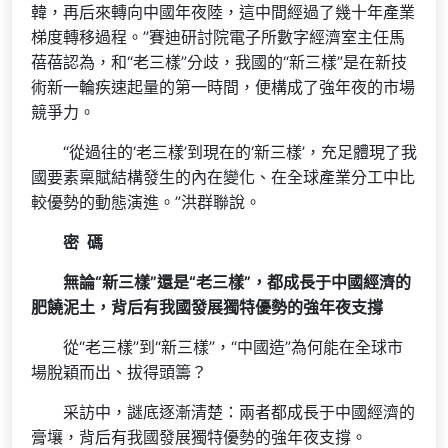
韓，再后來轉向中國年夜陸，這中間經過了幾十年產業
梯度轉移過程。”賽迪研討院電子所數字經濟室主任馬
蓓蓓認為，和“老三樣”分歧，我國的“新三樣”是在新技
術新一輪疾速起量的第一時間，便構成了強年夜的市場
競爭力。
“從過往的‘老三樣’到現在的‘新三樣’，充足體現了我
國要素稟賦結構發生的內在變化、在全球產業分工中比
較優勢的動態演進。”洪群聯說。
密 碼
無論“新三樣”還是“老三樣”，都成長于中國經濟的
肥饒泥土，背后有我國發展獨特優勢的強年夜支撐
從“老三樣”到“新三樣”，“中國造”為何能在全球市
場脫穎而出、拔得頭籌？
采訪中，謎底逐漸清楚：兩者都成長于中國經濟的
膏壤，背后有我國發展獨特優勢的強年夜支撐。