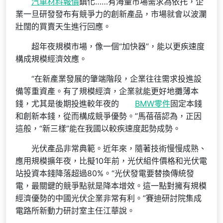
汽車材料報價
鎮化……有海量市場需求為依托，企
業一旦研發發布有競爭力的創新產品，市場就會以波瀾
壯闊的買賣天生進行回應。
超年夜規模市場，像一個“加快器”，能以更疾速度
構成規模經濟效應。
“在新產業發展的肇端階段，企業往往需求投進設
備等重資產。有了規模經濟，企業就能更好地攤薄本
錢，尤其是後期投進較年夜的
BMW零件
固定本錢
和創新本錢，從而構成競爭優勢。”馬蓓蓓認為，正因
這般，“新三樣”能在我國以較疾速度起勢成勢。
光伏產品非常典範。近年來，隨著技術慢慢成熟、
應用規模擴年夜，比擬10年前，光伏組件價格和光伏電
站投資本錢降落超過80%。“光伏發電要替換傳統發
電，最關鍵的競爭點就是降本增效。這一點對擁有規模
經濟優勢的中國光伏企業非常有利。”賽迪研討院集成
電路所新動力研討室主任江華說。