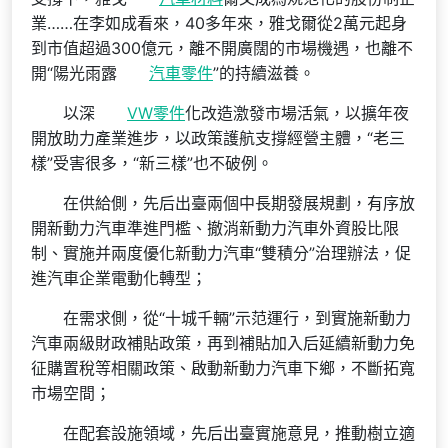
業……在李如成看來，40多年來，雅戈爾從2萬元起身
到市值超過300億元，離不開廣闊的市場機遇，也離不
開“陽光雨露
汽車零件
”的持續滋養。
以深
VW零件
化改造激發市場活氣，以擴年夜
開放助力產業進步，以政策護航支撐經營主體，“老三
樣”受害很多，“新三樣”也不破例。
在供給側，先后出臺兩個中長期發展規劃，有序放
開新動力汽車準進門檻、撤消新動力汽車外資股比限
制、實施并兩度優化新動力汽車“雙積分”治理辦法，促
進汽車企業電動化轉型；
在需求側，從“十城千輛”示范運行，到實施新動力
汽車兩級財政補貼政策，再到補貼加入后延續新動力免
征購置稅等相關政策、啟動新動力汽車下鄉，不斷拓寬
市場空間；
在配套設施領域，先后出臺實施意見，推動樹立適