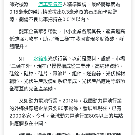
師對機器
汽車空氣芯
人精準微調，最終將厚度為
0.15毫米的硅片精確拔出0.3毫米寬的石墨船卡點縫
隙，劃傷不良比率把持在0.01%以內。
龍頭企業牽引帶動，中小企業各展其長，產業鏈高
低游協力攻堅，助力“新三樣”在我國實現多點衝破、群
體躍升。
如
水箱水
光伏行業。以前是原料、設備、市場
“三頭在外”，現在已慢慢構成從工業硅、高純硅資料、
硅錠、硅棒、硅片、電池片、組件、逆變器、光伏輔材
輔料、光伏生產設備到系統集成、光伏產品應用等環節
全覆蓋的完全產業鏈。
又如動力電池行業。2012年，我國動力電池行業
的外鄉供應鏈企業只要80家擺佈，發展到現在，已有
2000多家。今朝，全球動力電池行業80%以上的焦點
供應體系在中國。