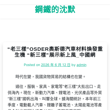
Skip
鋼鐵的沈默
to
content
“老三樣”OSDER奧斯德汽車材料煥發重
生機 “新三樣”展示新上風_中國網
Posted on
2026 年 6 月 12 日
by
admin
時代在變，我國貨物貿易的結構也在變。
過往，服裝、家具、家電等“老三樣”大批出口、走
俏海內。現在，新動力汽車、鋰電池、光伏產品等外貿
“新三樣”揚帆出海、叫響全球。據海關統計，本年前三
季度，電動載人汽車、鋰離子蓄電池、太陽能電池等產