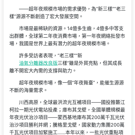
——超年夜規模市場的需求優勢，為“新三樣”“老三
樣”源源不斷創造了宏大發展空間。
市場是最稀缺的資源。14億多生齒，4億多中等支
出群體，全球第二年夜消費市場，第一年夜網絡批發市
場，我國是世界上最有潛力的超年夜規模市場。
許多受訪者表現，“老三樣”“新
油氣分離器改良版
三樣”雖是外貿亮點，但其成長
離不開宏大內需的支撐與助力。
超年夜規模市場，像一個“年夜舞臺”，能催生源源
不斷的海量需求。
川西高原，全球最洪流光互補項目——國投雅礱江
柯拉一期光伏電站投產；庫布其戈壁，全國單體規模最
年夜光伏治沙項目——蒙西基地庫布其200萬千瓦光伏
治沙項目勝利并網；騰格里戈壁，國家動力集團200萬
千瓦光伏項目加緊施工……本年以來，一批光伏重點項