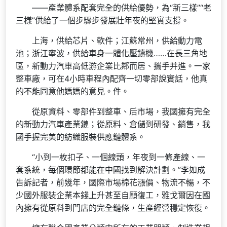
——產業體系配套完全的供給優勢，為“新三樣”“老
三樣”供給了一個步驟步發展壯年夜的堅實支撐。
上海，供給芯片、軟件；江蘇常州，供給動力電
池；浙江寧波，供給車身一體化壓鑄機……在長三角地
區，新動力汽車高低游企業比鄰而居、攜手并進。一家
整車廠，可在4小時車程內配齊一切零部說實話，他真
的不能同意他媽媽的意見。件。
從原資料、零部件到整車、后市場，我國擁有完全
的新動力汽車產業鏈；從原料、倉儲到研發、銷售，我
國手握完美的紡織服裝供應鏈體系。
“小到一枚扣子、一個線頭，年夜到一條產線、一
套系統，每個環節都能在中國找到解決計劃。”李如成
告訴記者，前幾年，國際市場棉花漲價、物流不暢，不
少國外服裝企業本錢上升甚至自願復工，雅戈爾因在國
內擁有從原料到門店的完全鏈條，生產經營穩定恢復。