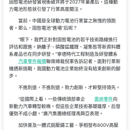
固態電池研發實現衝破并將于2027年量產后，這種動
力電池形態就引發了行業高度關注。
當前，中國是全球動力電池行業當之無愧的領跑
者。那么，固態電池“進場”后呢？
“眼下，我們正針對固態電池的若干技術路線進行
評估和跟進。鈉離子、磷酸錳鐵鋰、凝集態等新資料體
系產品也在同步研發。”寧德時代工程制造及研發體系
汽車零件報價
聯席總裁倪軍告訴記者，面對行業新
機遇新挑戰，我國動力電池企業始終沒有結束創新的腳
步。
不進則退，不進則退。勠力創新，才幹堅持領先。
“從國際上看，一些傳統頭部車企
奧迪零件
向
新動力汽車轉型較晚。但這些企業技術基礎雄厚，后發
優勢不成小覷。”廣汽集團總經理馮興亞表現。
加快普及一體式鋁壓鑄工藝、爭相發布800V高壓