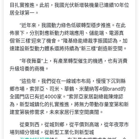
目扎實推進。此前，我國光伏新增裝機量已連續10年位
居全球第一。
“近年來，我國動力綠色低碳轉型穩步推進。在此
佈景下，分別對應新動力終端應用、儲能端、電源真
個‘新三樣’迎來了機會。”隆基綠能總裁李振國認為，加
速建設新型動力體系還將持續為“新三樣”創造新空間。
“年夜舞臺”上，有產業轉型催生的機遇，也有消費
升級培養的商機。
“這些年，我們從在一線城市布局，慢慢下沉到縣
鄉市場，索菲亞、司米、華鶴、米蘭納等4個brand的
全國門店已有近4000家。”索菲亞家居副總裁陳煒認
為，新型城鎮化的扎實推進，將無力帶動存量室第和新
建室第裝修需求，未來家居行業空間廣闊。
從東到西，從城到鄉，從平價到高端，從年夜眾市
場到細分領域，從新型工業化到新型城