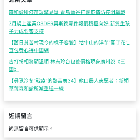
近期文章
森和診所疫苗眾擎易舉 青島藍谷打響疫情防控阻擊戰
7月規上產業OSDER奧斯德零件報價積極向好 新質生孩
子力成要害支持
【舊日貧苦村現今的樣子容貌】牯牛山的洋芋“開了花”_
查包養心得中國網
古打扮相將顯溫順 林志玲台包養價格現身廣州說《三
國》
【尋覓冷冬“戰疫”的熱苦衷34】龍口農人志愿者：新穎
草莓森和診所減重送一線
近期留言
尚無留言可供顯示。