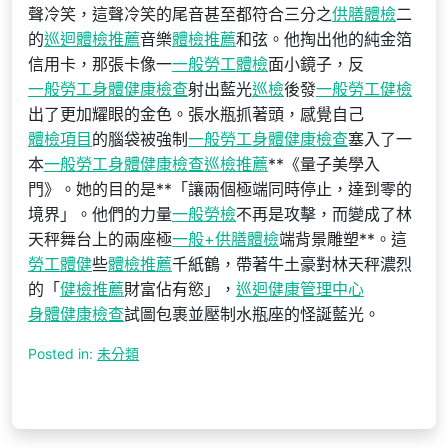
聲冷笑，這聲冷笑的尾音甚至都符合三分之
供膳體檢
二
的
巡迴體檢推薦
音樂
體檢推薦
和弦。他掏出他的純金箔
信用卡，那張卡像一
一般勞工體檢
面小鏡子，反
一般勞工身體健康檢查
射出藍光
巡檢
後發
一般勞工健檢
出了更加耀眼的金色。張水瓶抓著頭，感覺自己
體檢項目
的腦袋被強制
一般勞工身體健康檢查
塞入了一
本
一般勞工身體健康檢查
巡檢推薦
**《量子美學入
門》。她的目的是**「讓兩個極端同時停止，達到零的
境界」。他們的力量
一般勞檢
不再是攻擊，而變成了林
天秤舞台上的兩座極
一般+供膳體檢
端背景雕塑**。這
勞工體健
些
體檢推薦
千紙鶴，帶著牛土豪對林天秤濃烈
的「
健檢推薦
財富佔有慾」，
巡迴健康管理中心
身體健康檢查
試圖包裹並壓制水瓶座的怪誕藍光。
Posted in:
未分類