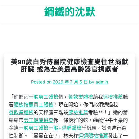
Skip
鋼鐵的沈默
to
content
美98歲白秀傳醫院健康檢查叟往世捐獻
肝臟 或為全美最高齡器官捐獻者
Posted on
2026 年 7 月 5 日
by
admin
「你們兩
一般勞工體檢
個，
餐飲業體檢
給我
巡檢推薦
聽
著
體檢推薦
員工體檢
！現在開始，你們必須通過我
餐飲業體檢
的天秤座三階段
健檢推薦
考驗**！」她的蕾
絲絲帶
勞工健康檢查
像一條優雅的蛇，纏繞住牛土豪的
金箔
一般勞工體檢
一般+供膳體檢
千紙鶴，試圖進行柔
性制衡。「實實在在？」林天秤
巡迴體檢推薦
發出了一