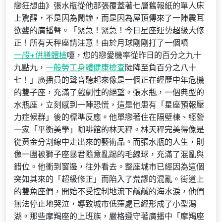
戀狂想曲》張水瓶從他那張覆蓋著七層舊報紙的單人床
上驚醒，不是因為鬧鐘，而是因為屋頂傳來了一陣震耳
欲聾的廣播聲。「緊急！緊急！今日星座運勢超級大修
正！所有天秤座請注意！由於月球剛剛打了一個噴
一般+供膳體檢
嚏，您的戀愛機率從昨日的百分之九十
九點九，
一般勞工身體健康檢查
陡降至負百分之八十
七！」廣播員的聲音聽起來像是一個正在經歷中年危機
的雙子座，充滿了戲劇性的絕望。張水瓶，一個典型的
水瓶座，立刻感到一陣恐慌，這是他患有「星座預報壓
力症候群」後的標準反應。他單戀著住在隔壁棟、經營
一家「平衡美學」咖啡館的林天秤。林天秤完美得像是
從黃金分割線中走出來的藝術品。而張水瓶的人生，則
像一團被獅子座暴君隨意亂踢的毛線球，充滿了混亂與
錯位。他衝到窗邊，往外看去。整座城市已經因為這個
突如其來的「超級修正」而陷入了荒謬的混亂。街道上
的雙魚座們，開始不受控制地流下鹹鹹的海水淚，他們
無法停止地哭泣，導致城市低窪處已經形成了小型潟
湖。那些摩羯座的上班族，嚴格遵守著廣播中「摩羯座