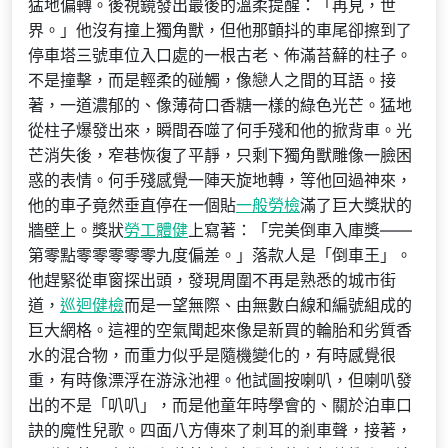
猛地偏轉。後視鏡發出最後的溫柔提醒：「再見，世
界。」他沒有撞上獨角獸，但他那顫抖的車尾卻擦到了
停車塔三號車位入口處的一根古老、佈滿苔蘚的柱子。
不是撞擊，而是輕柔的碰觸，像戀人之間的耳語。接
著，一道濃郁的、像薄荷口香糖一樣的綠色光芒。猛地
從柱子爆發出來，瞬間吞噬了何手殘和他的掀背車。光
芒消失後，窄巷恢復了平靜，只剩下獨角獸雕像一臉困
惑的表情。何手殘感覺一陣天旋地轉，等他回過神來，
他的車子竟然垂直停在一個貼
一般勞檢
滿了巨大獎狀的
牆壁上。獎狀
勞工體健
上寫著：「完美倒車入庫獎——
第零點零零零零零九度偏差。」落款人是「倒車王」。
他趕緊從車窗探出頭，發現周圍不再是熟悉的城市街
道，
巡迴健檢
而是一望無際、由無數白線和編號組成的
巨大網格。這裡的空氣聞起來像是新買的輪胎和劣質香
水的混合物，而重力似乎是隨機變化的，有時感覺很
重，有時像漂浮在游泳池裡。他試圖按喇叭，但喇叭發
出的不是「叭叭」，而是他童年時學會的、關於泊車口
訣的魔性兒歌。四面八方傳來了刺耳的剎車聲，接著，