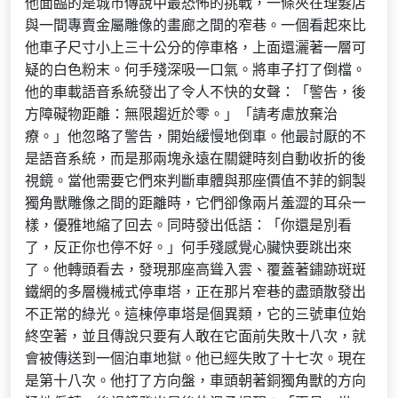
他面臨的是城市傳說中最恐怖的挑戰，一條夾在理髮店
與一間專賣金屬雕像的畫廊之間的窄巷。一個看起來比
他車子尺寸小上三十公分的停車格，上面還灑著一層可
疑的白色粉末。何手殘深吸一口氣。將車子打了倒檔。
他的車載語音系統發出了令人不快的女聲：「警告，後
方障礙物距離：無限趨近於零。」「請考慮放棄治
療。」他忽略了警告，開始緩慢地倒車。他最討厭的不
是語音系統，而是那兩塊永遠在關鍵時刻自動收折的後
視鏡。當他需要它們來判斷車體與那座價值不菲的銅製
獨角獸雕像之間的距離時，它們卻像兩片羞澀的耳朵一
樣，優雅地縮了回去。同時發出低語：「你還是別看
了，反正你也停不好。」何手殘感覺心臟快要跳出來
了。他轉頭看去，發現那座高聳入雲、覆蓋著鏽跡斑斑
鐵網的多層機械式停車塔，正在那片窄巷的盡頭散發出
不正常的綠光。這棟停車塔是個異類，它的三號車位始
終空著，並且傳說只要有人敢在它面前失敗十八次，就
會被傳送到一個泊車地獄。他已經失敗了十七次。現在
是第十八次。他打了方向盤，車頭朝著銅獨角獸的方向