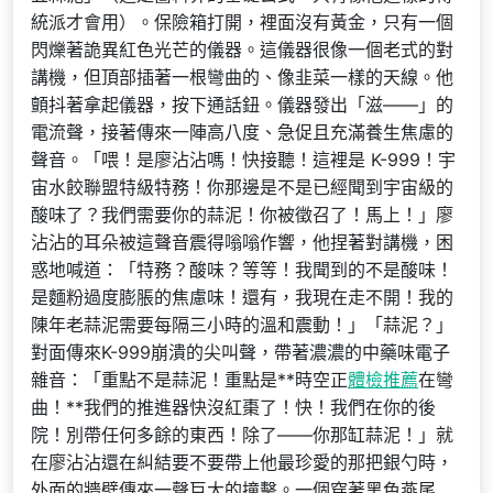
統派才會用）。保險箱打開，裡面沒有黃金，只有一個
閃爍著詭異紅色光芒的儀器。這儀器很像一個老式的對
講機，但頂部插著一根彎曲的、像韭菜一樣的天線。他
顫抖著拿起儀器，按下通話鈕。儀器發出「滋——」的
電流聲，接著傳來一陣高八度、急促且充滿養生焦慮的
聲音。「喂！是廖沾沾嗎！快接聽！這裡是 K-999！宇
宙水餃聯盟特級特務！你那邊是不是已經聞到宇宙級的
酸味了？我們需要你的蒜泥！你被徵召了！馬上！」廖
沾沾的耳朵被這聲音震得嗡嗡作響，他捏著對講機，困
惑地喊道：「特務？酸味？等等！我聞到的不是酸味！
是麵粉過度膨脹的焦慮味！還有，我現在走不開！我的
陳年老蒜泥需要每隔三小時的溫和震動！」「蒜泥？」
對面傳來K-999崩潰的尖叫聲，帶著濃濃的中藥味電子
雜音：「重點不是蒜泥！重點是**時空正
體檢推薦
在彎
曲！**我們的推進器快沒紅棗了！快！我們在你的後
院！別帶任何多餘的東西！除了——你那缸蒜泥！」就
在廖沾沾還在糾結要不要帶上他最珍愛的那把銀勺時，
外面的牆壁傳來一聲巨大的撞擊。一個穿著黑色燕尾