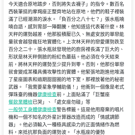
今天適合原地踏步，否則將失去襪子」的指令。數百名
西裝筆挺的摩羯座正整齊地站在原地，他們的鞋子裡裝
滿了已經潮濕的淚水。「負百分之八十七？」張水瓶喃
喃自語，感到胃部一陣翻騰，他知道這代表著什麼。林
天秤的運勢越差，他那股積壓已久、無處安放的單戀能
量就會越發瘋狂地實體化。上次林天秤的戀愛運勢跌至
百分之二十，張水瓶就發現他的廚房裡長滿了巨大的、
形狀是林天秤側臉的粉紅色蘑菇。他必須在今天結束
前，將林天秤的運勢至少提升到零。否則，他那份單戀
就會變成某種具備攻擊性的實體。他緊張地跑進他堆滿
了星座圖表和過期甜甜圈的地下室，那裡放著他的秘密
武器。「我需要星象學輔助儀！」他衝到一個像是老式
彈珠臺的機器
健康檢查
前，上面貼滿了「巨蟹座
餐飲業體檢
已哭」、「處女座勿碰」等
一般勞工身體健康檢查
警告標籤。這是他用廢棄的唱片
機和一個不知名的外星計算器改造而成的「情感調節
器」。他必須輸入一種極具感染力的正面情緒作為燃
料，來抵抗那負面的運勢波。「水瓶座的優勢