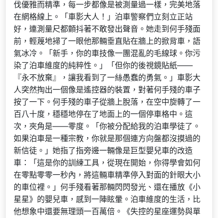
伐優雅而精準，每一步都像是被測量過一樣，完美地落
在網格線上。「車影大人！」泊車警察們立刻立正站
好，連測量尺都顫抖著不敢發出聲音。她走到何手殘面
前，輕蔑地掃了一眼他那輛垂直貼在牆上的掀背車，語
氣冰冷。「新手，你的車技像一團混亂的毛線球。你污
染了泊車維度的純粹性。」「但你的後視鏡貼紙——
『永不放棄』，讓我看到了一絲愚蠢的勇氣。」車影大
人突然掏出一個像是遙控器的裝置，對著何手殘的車子
按了一下。何手殘的車子從牆上脫落，在空中旋轉了一
百八十度，穩穩地停在了地面上的一個停車格中。這
次，夾角是——零度。「你被分配給我的泊車學徒了。
如果泊車是一種宗教，你就是那個連方向盤都沒摸過的
新信徒。」她指了指旁邊一輛像是巨型嬰兒車的改造
車：「這是你的訓練工具，從現在開始，你得學會如何
在零點零零一秒內，將這輛車精準停入對面的針眼大小
的車位裡。」何手殘看著那輛閃閃發光、還在播放《小
星星》的嬰兒車，感到一陣眩暈。泊車維度的生活，比
他想象中還要無理頭一百萬倍。《失控的星座運勢與單