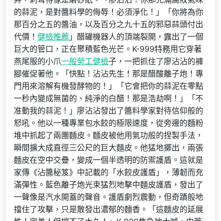
的蒜泥，是對醬料學的侮辱！必須淨化！」「你將為你
那百分之五的醬油，以及百分之九十五的邪惡蒜頭付出
代價！
健檢推薦
」醋罐機器人的頂端裂開，露出了一個
巨大的管口，正在聚積藍色光芒。K-999特務用它穿著
燕尾服的小爪
一般勞工健檢
子，一把抓住了廖沾沾的褲
腳催促著他。「快點！沾沾先生！那是醋酸離子炮！專
門用來溶解有機發酵物的！」「它會把你的蒜泥在零點
一秒內變成無菌的、純淨的白醋！那是浩劫啊！」「不
准動我的蒜泥！」廖沾沾發出了醬料學家對待信仰般的
怒吼。他以一種專業包水餃的極限速度，從旁邊的麵粉
堆中抓起了兩團麵皮。麵皮被他用氣功般的捏製手法，
瞬間擴大成直徑三公尺的巨大麵皮。他猛地擲出，兩張
麵皮在空中交疊，變成一個半透明的防禦護盾。這就是
家傳《沾醬秘笈》中記載的「水餃皮護盾」，薄韌而充
滿彈性。藍色離子炮光束猛烈地擊中麵皮護盾，發出了
一聲像是汽水開蓋的聲音。護盾劇烈震動，但奇蹟般地
擋住了攻擊，只是散發出濃郁的麵香。「這麵皮的延展