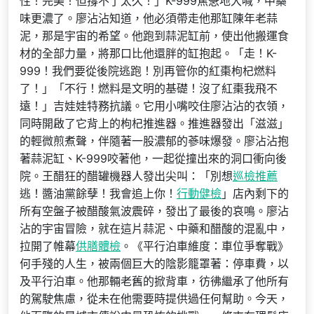
性！完美！但撐不了太久！」K-999焦急地大喊，中藥
味更濃了。廖沾沾知道，他必須帶走他那缸陳年老蒜
泥，那是宇宙的希望。他跑到蒜泥缸前，使出他搬運食
材的全部力量，將那口比他還胖的缸抱起。「走！K-
999！我們要從後院逃跑！別再管你的紅棗枸杞燃料
了！」「不行！燃料是文明的基礎！沒了紅棗我飛不
遠！」吉娃娃特務抗議。它用小嘴咬住廖沾沾的衣領，
同時開啟了它背上的枸杞推進器。推進器發出「滋滋」
的輕微煎煮聲，伴隨著一股濃郁的蔘味爆發。廖沾沾抱
著蒜泥缸、K-999咬著他，一起從撞出來的洞口衝向後
院。王醋狂的醋罐機器人發出尖叫：「別想
巡檢推薦
逃！醬油黨餘孽！我會追上你！
行動健檢
」店內剩下的
所有空盤子被醋酸氣波震碎，發出了最後的哀鳴。廖沾
沾的宇宙冒險，就在這片蒜泥、中藥和醋酸的混亂中，
拉開了帷幕
供膳體檢
。《平行泊車維度：車位爭奪戰》
何手殘的人生，被兩個巨大的陰影籠罩著：停車費，以
及平行泊車。他那輛老舊的掀背車，彷彿繼承了他所有
的駕駛焦慮，從未在他需要時提供過任何幫助。今天，