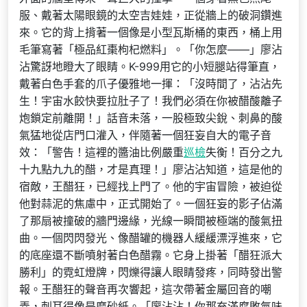
服、戴著太陽眼鏡的太空吉娃娃，正從牆上的破洞鑽進
來。它的背上揹著一個像是小型瓦斯桶的東西，桶上用
毛筆寫著「極品紅棗枸杞燃料」。「你怎麼——」廖沾
沾驚訝地瞪大了眼睛。K-999用它的小短腿站得筆直，
戴著白色手套的爪子優雅地一揮：「沒時間了，沾沾先
生！宇宙水餃快要拉肚子了！我們必須在你被醋酸離子
炮鎖定前離開！」話音未落，一股極致尖銳、刺鼻的酸
氣猛地從店門口灌入，伴隨著一個狂妄自大的電子音
效：「警告！這裡的醬油比例嚴重
巡檢
失衡！百分之九
十九點九九的醋，才是真理！」廖沾沾知道，這是他的
宿敵，王醋狂，已經找上門了。他的宇宙冒險，被迫從
他對蒜泥的焦慮中，正式開始了。一個狂妄的影子佔滿
了那扇被撞破的牆門邊緣，光線一瞬間被極端的酸氣扭
曲。一個閃閃發光、像醋罐的機器人緩緩漂浮進來，它
的底座還不斷噴射著白色醋霧。它身上掛著「醋狂派大
勝利」的霓虹燈牌，閃爍得讓人眼睛發疼，同時發出警
報。王醋狂的聲音再次響起，這次帶著金屬回音的嘲
弄，刺耳得像是磨砂紙。「廖沾沾！你那充滿腐敗氣味