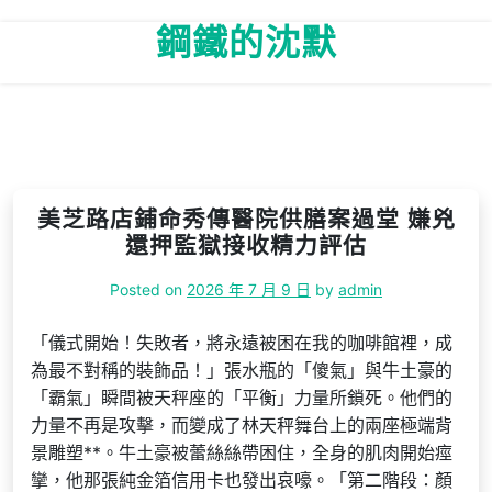
Skip
鋼鐵的沈默
to
content
美芝路店鋪命秀傳醫院供膳案過堂 嫌兇
還押監獄接收精力評估
Posted on
2026 年 7 月 9 日
by
admin
「儀式開始！失敗者，將永遠被困在我的咖啡館裡，成
為最不對稱的裝飾品！」張水瓶的「傻氣」與牛土豪的
「霸氣」瞬間被天秤座的「平衡」力量所鎖死。他們的
力量不再是攻擊，而變成了林天秤舞台上的兩座極端背
景雕塑**。牛土豪被蕾絲絲帶困住，全身的肌肉開始痙
攣，他那張純金箔信用卡也發出哀嚎。「第二階段：顏