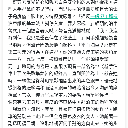
一群穿著反光背心和戴著白色安全帽的人朝他衝來。這
些人手裡拿的不是警棍，而是長長的測量尺和巨大的電
子角度儀，臉上的表情極度嚴肅。「違反
一般勞工體檢
泊車維度基本法！斜停入庫！罪大惡極！」領頭的泊車
警察用一個擴音器大喊，聲音充滿機械感。「我、我沒
有斜停！我只是垂直停在了牆壁上！」何手殘趕緊為自
己辯解，但聲音因為恐懼而顫抖。「垂直泊車？那是在
第三次元的行為，在這裡，你的車體與停車線的夾角是
——八十九點七度！按照維度法則，你必須接受懲
罰！」懲罰的內容是：無限次觀看一部名為**《新手泊
車七百次失敗集錦》的紀錄片，直到哭泣為止。就在這
時，一輛像是從科幻電影裡開出來的黑色跑車，優雅地
從網格的邊緣漂移而過。跑車的輪胎發出令人陶醉的摩
擦聲，它以一種近乎蔑視重力的姿態，精準地停進了一
個只有它車身尺寸寬度的停車格中。那泊車的過程就像
一場舞蹈，流暢、完美，且毫無任何多餘的動作**。跑
車的駕駛座上走出一個全身黑色皮衣的女人，她戴著一
副透明護目鏡，冷酷地朝著何手殘的方向走來。她的步