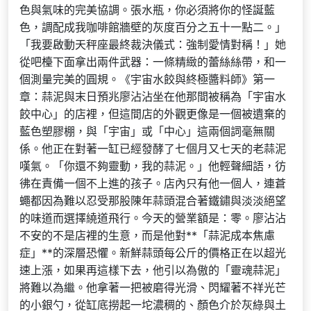
色與氣味的完美協調。張水瓶，你必須將你的怪誕藍
色，調配成我咖啡館牆壁的灰度百分之五十一點二。」
「我要啟動天秤座最終裁決儀式：強制愛情對稱！」她
從吧檯下面拿出兩件武器：一條精緻的蕾絲絲帶，和一
個測量完美的圓規。《宇宙水餃與終極醬料師》第一
章：蒜泥與末日預兆廖沾沾坐在他那間被稱為「宇宙水
餃中心」的店裡，但這間店的外觀更像是一個被遺棄的
藍色塑膠棚，與「宇宙」或「中心」這兩個詞毫無關
係。他正在對著一缸已經發酵了七個月又七天的老蒜泥
嘆氣。「你還不夠靈動，我的蒜泥。」他輕聲細語，彷
彿在責備一個不上進的孩子。店內只有他一個人，連蒼
蠅都因為難以忍受那股陳年蒜頭混合著鐵鏽與淡淡絕望
的味道而選擇繞道飛行。今天的營業額是：零。廖沾沾
不安的不是店裡的生意，而是他對**「蒜泥成本焦慮
症」**的深層恐懼。新鮮蒜頭每公斤的價格正在以超光
速上漲，如果再這樣下去，他引以為傲的「靈魂蒜泥」
將難以為繼。他拿著一把被磨得光滑、閃耀著不祥光芒
的小銀勺，從缸底撈起一坨濃稠的、顏色介於灰綠與土