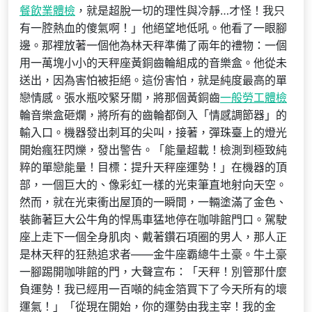
餐飲業體檢
，就是超脫一切的理性與冷靜…才怪！我只
有一腔熱血的傻氣啊！」他絕望地低吼。他看了一眼腳
邊。那裡放著一個他為林天秤準備了兩年的禮物：一個
用一萬塊小小的天秤座黃銅齒輪組成的音樂盒。他從未
送出，因為害怕被拒絕。這份害怕，就是純度最高的單
戀情感。張水瓶咬緊牙關，將那個黃銅齒
一般勞工體檢
輪音樂盒砸爛，將所有的齒輪都倒入「情感調節器」的
輸入口。機器發出刺耳的尖叫，接著，彈珠臺上的燈光
開始瘋狂閃爍，發出警告。「能量超載！檢測到極致純
粹的單戀能量！目標：提升天秤座運勢！」在機器的頂
部，一個巨大的、像彩虹一樣的光束筆直地射向天空。
然而，就在光束衝出屋頂的一瞬間，一輛塗滿了金色、
裝飾著巨大公牛角的悍馬車猛地停在咖啡館門口。駕駛
座上走下一個全身肌肉、戴著鑽石項圈的男人，那人正
是林天秤的狂熱追求者——金牛座霸總牛土豪。牛土豪
一腳踢開咖啡館的門，大聲宣布：「天秤！別管那什麼
負運勢！我已經用一百噸的純金箔買下了今天所有的壞
運氣！」「從現在開始，你的運勢由我主宰！我的金