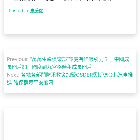
Posted in:
未分類
文
Previous:
“萬萬生齒俱樂部”畢竟有啥吸引力？ _ 中國成
章
長門戶網－國度到九宮格時租成長門戶
導
Next:
各地各部門防汛救災加緊OSDER奧斯德台北汽車推
進 確保群眾平安度汛
覽