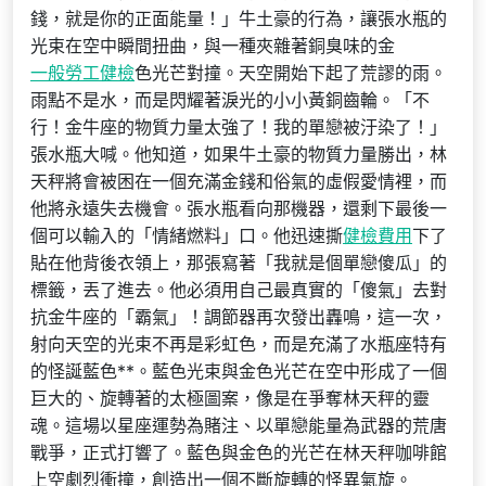
錢，就是你的正面能量！」牛土豪的行為，讓張水瓶的
光束在空中瞬間扭曲，與一種夾雜著銅臭味的金
一般勞工健檢
色光芒對撞。天空開始下起了荒謬的雨。
雨點不是水，而是閃耀著淚光的小小黃銅齒輪。「不
行！金牛座的物質力量太強了！我的單戀被汙染了！」
張水瓶大喊。他知道，如果牛土豪的物質力量勝出，林
天秤將會被困在一個充滿金錢和俗氣的虛假愛情裡，而
他將永遠失去機會。張水瓶看向那機器，還剩下最後一
個可以輸入的「情緒燃料」口。他迅速撕
健檢費用
下了
貼在他背後衣領上，那張寫著「我就是個單戀傻瓜」的
標籤，丟了進去。他必須用自己最真實的「傻氣」去對
抗金牛座的「霸氣」！調節器再次發出轟鳴，這一次，
射向天空的光束不再是彩虹色，而是充滿了水瓶座特有
的怪誕藍色**。藍色光束與金色光芒在空中形成了一個
巨大的、旋轉著的太極圖案，像是在爭奪林天秤的靈
魂。這場以星座運勢為賭注、以單戀能量為武器的荒唐
戰爭，正式打響了。藍色與金色的光芒在林天秤咖啡館
上空劇烈衝撞，創造出一個不斷旋轉的怪異氣旋。