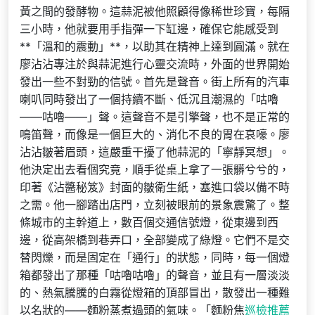
黃之間的發酵物。這蒜泥被他照顧得像稀世珍寶，每隔
三小時，他就要用手指彈一下缸邊，確保它能感受到
**「溫和的震動」**，以助其在精神上達到圓滿。就在
廖沾沾專注於與蒜泥進行心靈交流時，外面的世界開始
發出一些不對勁的信號。首先是聲音。街上所有的汽車
喇叭同時發出了一個持續不斷、低沉且潮濕的「咕嚕
——咕嚕——」聲。這聲音不是引擎聲，也不是正常的
鳴笛聲，而像是一個巨大的、消化不良的胃在哀嚎。廖
沾沾皺著眉頭，這嚴重干擾了他蒜泥的「寧靜冥想」。
他決定出去看個究竟，順手從桌上拿了一張髒兮兮的，
印著《沾醬秘笈》封面的皺衛生紙，塞進口袋以備不時
之需。他一腳踏出店門，立刻被眼前的景象震驚了。整
條城市的主幹道上，數百個交通信號燈，從東邊到西
邊，從高架橋到巷弄口，全部變成了綠燈。它們不是交
替閃爍，而是固定在「通行」的狀態，同時，每一個燈
箱都發出了那種「咕嚕咕嚕」的聲音，並且有一層淡淡
的、熱氣騰騰的白霧從燈箱的頂部冒出，散發出一種難
以名狀的——麵粉蒸煮過頭的氣味。「麵粉焦
巡檢推薦