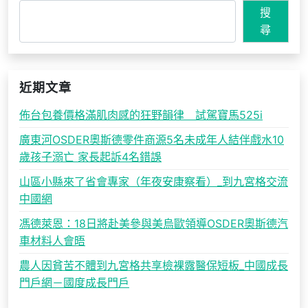
搜
尋
近期文章
佈台包養價格滿肌肉感的狂野韻律 試駕寶馬525i
廣東河OSDER奧斯德零件商源5名未成年人結伴戲水10
歲孩子溺亡 家長起訴4名錯誤
山區小縣來了省會專家（年夜安康察看）_到九宮格交流
中國網
馮德萊恩：18日將赴美參與美烏歐領導OSDER奧斯德汽
車材料人會晤
農人因貧苦不體到九宮格共享檢裸露醫保短板_中國成長
門戶網－國度成長門戶