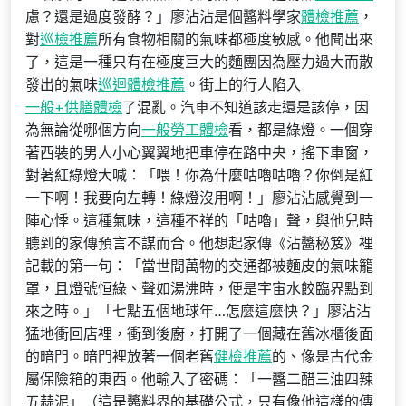
慮？還是過度發酵？」廖沾沾是個醬料學家
體檢推薦
，
對
巡檢推薦
所有食物相關的氣味都極度敏感。他聞出來
了，這是一種只有在極度巨大的麵團因為壓力過大而散
發出的氣味
巡迴體檢推薦
。街上的行人陷入
一般+供膳體檢
了混亂。汽車不知道該走還是該停，因
為無論從哪個方向
一般勞工體檢
看，都是綠燈。一個穿
著西裝的男人小心翼翼地把車停在路中央，搖下車窗，
對著紅綠燈大喊：「喂！你為什麼咕嚕咕嚕？你倒是紅
一下啊！我要向左轉！綠燈沒用啊！」廖沾沾感覺到一
陣心悸。這種氣味，這種不祥的「咕嚕」聲，與他兒時
聽到的家傳預言不謀而合。他想起家傳《沾醬秘笈》裡
記載的第一句：「當世間萬物的交通都被麵皮的氣味籠
罩，且燈號恒綠、聲如湯沸時，便是宇宙水餃臨界點到
來之時。」「七點五個地球年…怎麼這麼快？」廖沾沾
猛地衝回店裡，衝到後廚，打開了一個藏在舊冰櫃後面
的暗門。暗門裡放著一個老舊
健檢推薦
的、像是古代金
屬保險箱的東西。他輸入了密碼：「一醬二醋三油四辣
五蒜泥」（這是醬料界的基礎公式，只有像他這樣的傳