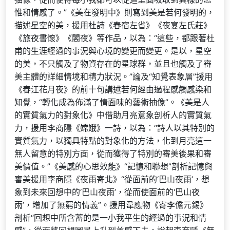
惟和情感了。”《美在發明中》則寫到美是若何發明的，
描述星空的美，援用杜詩《春宿左省》《夜宴左氏莊》
《旅夜書懷》《閣夜》等作品，以為：“這些，都跟著杜
甫的生涯經過的事況與心境的變更而變更。是以，星空
的美，不只觸及了物資存在的星球群，並且也觸及了審
美主體的詳細情境和精力狀況。”論及“知覺表象層”援用
《春江花月夜》的前十句講述若何經由過程感觸感染和
知覺，“轉化成為佈滿了情面味的藝術抽像”。《美是人
的實質氣力的對象化》中借助月亮意象剖析人的實質氣
力，援用李商隱《嫦娥》一詩，以為：“詩人以其特別的
實質氣力，以獨具特點的對象化的方法，化到月亮這一
無人留意的特別方面，從而獲得了特別的審美後果和審
美價值。”《美感的心思效能》“記憶和聯想”剖析記憶與
審美援用李商隱《夜雨寄北》“從面前的‘巴山夜雨’，想
象到未來回想中的‘巴山夜雨’，從而使面前的‘巴山夜
雨’，增加了無窮的情義”。援用韋應物《寄李儋元錫》
剖析“回想中所含蓄的是一小我平生的經過的事況和情