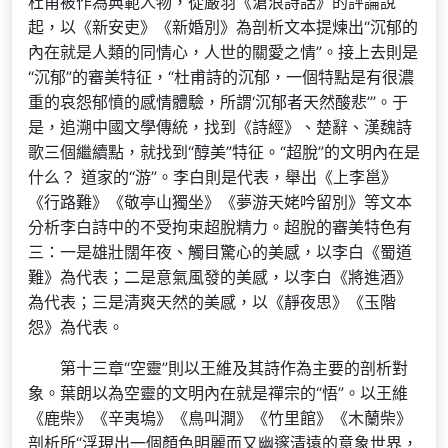
杜甫被作為典範人物，從嚴羽《滄浪詩話》的評論說
起，以《新安吏》《新婚別》為剖析文本提煉出“沉郁的
內在就是人類的同情心，人世的關愛之情”。接上去則是
“沉郁”的審美特征，“杜甫詩的沉郁，一個特點是有很濃
重的哀怨郁憤的感情體驗，所謂‘沉郁者天然酸悲’”。于
是，追溯中國文學傳統，找到《詩經》、楚辭、漢魏詩
歌三個繼續點，就找到“醇美”特征。“超脫”的文明內在是
什么？ 道家的“游”。李白則是代表，舉出《上李邕》
《行路難》《敬亭山獨坐》《夢游天姥吟留別》等文本
分析李白詩中的不受拘束超脫精力。超脫的審美特色有
三：一是雄壯闊年夜、觸目驚心的美感，以李白《蜀道
難》為代表；二是意氣風發的美感，以李白《將進酒》
為代表；三是清爽天然的美感，以《靜夜思》《玉階
怨》為代表。
第十三章“空靈”則以王維及其詩作為主要的剖析對
象。葉朗以為空靈的文明內在就是禪宗的“悟”。以王維
《鹿柴》《辛夷塢》《鳥叫澗》《竹里館》《木蘭柴》
剖析所“浮現出一個顏色明麗而又幽邃清遠的意象世界，