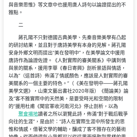
與音樂思惟》等文章中也援用唐人詩句以論證提出的不
雅點。
二
蔣孔陽不只對德國古典美學、先秦音樂美學有凸起
的研討結果，並且對于唐詩美學有本身的見解。蔣孔陽
安身外鄉文明而提出“美在發明中”，在美學論文中援用
唐詩作為論證佐證。《人對實際的審美關系》中講到情
與景的關系，援用李華《春日寄興》剖析景語與情語，
以為“（這首詩）佈滿了情感顏色，應該是人對實際的審
美關系的一個主要的特色。”（《美在發明中——蔣孔陽
美學文選》，山東文藝出書社2020年版）《簡論美》論
及“客不雅實際中的天然美，是要受時光和空間的限制
的”援用杜甫《聞官軍收河南河北》停止剖析，以為
聚會場地
讀者之所以瀏覽此詩，佈滿“對于戰后戰爭
向往的生涯”，是由於：“詩人在實際生涯中所發生的思
惟和情感，借著文學的輔助，釀成了客不雅存在的藝術
抽像，從而使得每小我都可以從這里面吸取到異樣的思