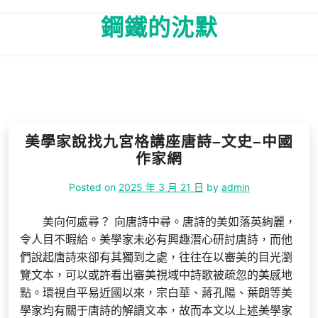
Skip
鋼鐵的沈默
to
content
美學家說找九宮格講座唐詩–文史–中國
作家網
Posted on
2025 年 3 月 21 日
by
admin
美向何處尋？ 向唐詩中尋。唐詩的美如落英絢麗，
令人目不暇給。美學家未必有興趣潛心研討唐詩，而他
們說起唐詩來卻有其獨到之處，往往在以審美的目光瀏
覽文本，可以或許看出審美視域中詩歌被疏忽的美感地
點。環視自平易近國以來，宗白華、蔣孔陽、葉朗等美
學家均有關于唐詩的解讀文本，故而本文以上述美學家