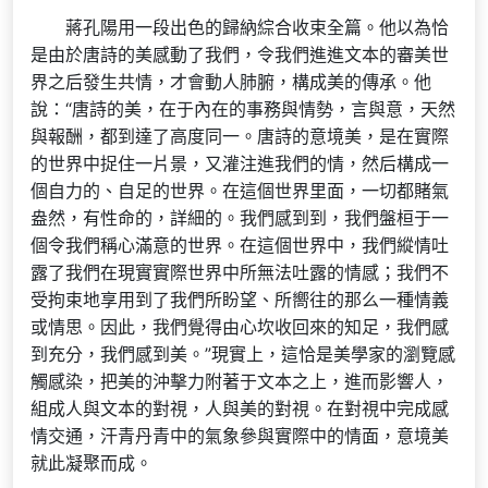
蔣孔陽用一段出色的歸納綜合收束全篇。他以為恰
是由於唐詩的美感動了我們，令我們進進文本的審美世
界之后發生共情，才會動人肺腑，構成美的傳承。他
說：“唐詩的美，在于內在的事務與情勢，言與意，天然
與報酬，都到達了高度同一。唐詩的意境美，是在實際
的世界中捉住一片景，又灌注進我們的情，然后構成一
個自力的、自足的世界。在這個世界里面，一切都賭氣
盎然，有性命的，詳細的。我們感到到，我們盤桓于一
個令我們稱心滿意的世界。在這個世界中，我們縱情吐
露了我們在現實實際世界中所無法吐露的情感；我們不
受拘束地享用到了我們所盼望、所嚮往的那么一種情義
或情思。因此，我們覺得由心坎收回來的知足，我們感
到充分，我們感到美。”現實上，這恰是美學家的瀏覽感
觸感染，把美的沖擊力附著于文本之上，進而影響人，
組成人與文本的對視，人與美的對視。在對視中完成感
情交通，汗青丹青中的氣象參與實際中的情面，意境美
就此凝聚而成。