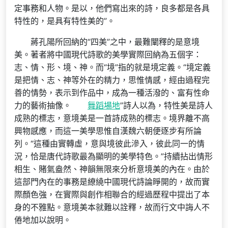
定事務和人物。是以，他們寫出來的詩，良多都是各具
特性的，是具有特性美的”。
蔣孔陽所回納的“四美”之中，最難闡釋的是意境
美。著者將中國現代詩歌的美學實際回納為五個字：
志、情、形、境、神。而“境”指的就是境定義。“境定義
是把情、志、神等外在的精力，思惟情感，經由過程完
善的情勢，表示到作品中，成為一種活潑的、富有性命
力的藝術抽像。
舞蹈場地
”詩人以為，特性美是詩人
成熟的標志，意境美是一首詩成熟的標志。境界離不高
興物感應，而這一美學思惟自漢魏六朝便逐步有所論
列。“這種由實轉虛，意與境彼此滲入，彼此同一的情
況，恰是唐代詩歌最為顯明的美學特色。”持續拈出情形
相生、賭氣盎然、神韻無限來分析意境美的內在。由於
這部門內在的事務是繚繞中國現代詩論睜開的，故而實
際顏色強，在實際與創作相聯合的經過歷程中提出了本
身的不雅點。意境美本就難以詮釋，故而行文中誨人不
倦地加以說明。