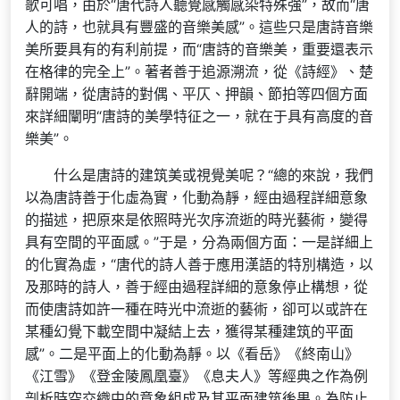
歌可唱，由於“唐代詩人聽覺感觸感染特殊強”，故而“唐
人的詩，也就具有豐盛的音樂美感”。這些只是唐詩音樂
美所要具有的有利前提，而“唐詩的音樂美，重要還表示
在格律的完全上”。著者善于追源溯流，從《詩經》、楚
辭開端，從唐詩的對偶、平仄、押韻、節拍等四個方面
來詳細闡明“唐詩的美學特征之一，就在于具有高度的音
樂美”。
什么是唐詩的建筑美或視覺美呢？“總的來說，我們
以為唐詩善于化虛為實，化動為靜，經由過程詳細意象
的描述，把原來是依照時光次序流逝的時光藝術，變得
具有空間的平面感。”于是，分為兩個方面：一是詳細上
的化實為虛，“唐代的詩人善于應用漢語的特別構造，以
及那時的詩人，善于經由過程詳細的意象停止構想，從
而使唐詩如許一種在時光中流逝的藝術，卻可以或許在
某種幻覺下載空間中凝結上去，獲得某種建筑的平面
感”。二是平面上的化動為靜。以《看岳》《終南山》
《江雪》《登金陵鳳凰臺》《息夫人》等經典之作為例
剖析時空交織中的意象組成及其平面建筑後果。為防止