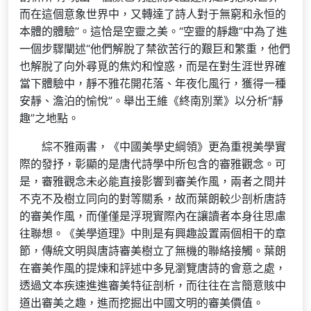
而在這個意象世界中，又轉達了詩人對于無窮和永恒的
本體的體驗”。這恰是空靈之美。“空靈的靜趣”中為了進
一個步驟闡述“他們解脫了禁欲苦行的艱巨和繁重，他們
也解脫了向外尋覓的焦灼和惶惑，而是在對生涯世界確
當下體驗中，靜不雅花開花落、年夜化風行，獲得一種
安靜、澹泊的愉悅”。舉出王維《終南別業》以分析“靜
趣”之地點。
綜不雅兩書，《中國美學史綱領》更為重視美學實
際的發抒，彰顯的是唐代詩學中所包含的審雅觀念。可
是，審雅觀念未必能直接影響到審美作風，兩者之間并
不克不及樹立同向的對等關系，故而葉朗較少剖析唐詩
的審美作風，而僅僅是浮現實際內在讓讀者本身往思慮
往聯想。《美學道理》中則是有興趣設置兩個相干的章
節，傳統文明與唐詩審美樹立了無機的聯絡接觸。葉朗
在審美作風的提煉和評述中多見瀏覽唐詩的會意之處，
透過文本疾速進進審美特征剖析，而往往在言簡意賅中
道出審美之趣，進而挖掘出中國文明的審美價值。