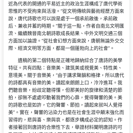
近為代表的開通的平易近主的政治生涯構成了唐代學術
思惟的不受拘束與活潑。“從文明傳統與藝術經歷方面來
說，唐代詩歌也可以說是處于一個承前啟後，承前啟
后、兼收并蓄的時期。”關于這一點，作者自南北文明匯
流、繼續魏晉南北朝詩歌成長結果、中外文明交通三個
方面加以論證。“從社會幻想方面來說，唐朝無論外交交
際、經濟文明等方面，都是一個蓬勃向上的社會”。
遺稿的第二個特點是正確地歸納綜合了唐詩的美學
特征。共有四點：音樂美、建筑美或視覺美、特性美、
意境美。關于音樂美，“由于講求聲韻和格律，所以唐代
的詩都具有音樂的美。讀起來朗朗上口，泠泠進耳。我
們聽音樂，紛歧定聽得懂，但那美好的旋律和清楚的節
拍，卻無不處處叩動著我們的心扉，覺得聲響的美。美
的詩歌也是如許，它的聲響、節拍，讀起來就叫人覺得
美”。實在，聲響的沾染力也是在社會生涯中顛末強化而
習得的，悲與喜、樂與哀，都逐步構成必定的認知。作
者接著回到唐詩的合樂性下去，舉證材料闡明唐詩的可