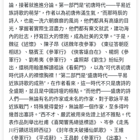
論，接著就進進分論。第一部門是“初唐時代——平易近
族詩歌的萌芽”，作者以為初唐佈滿生氣，“而那時辰的
詩人，也能一洗六朝靡靡的風尚，他們都具有高遠的目
光，掌握著實際生涯盡力，他們都有棄文就武，建功海
內的壯志，抒寫巨大的懷抱，成為壯美的文學。”于是，
魏征《述懷》、陳子昂《送魏年夜參軍》《東征答朝臣
相送》、駱賓王《參軍行》《俠客遠自在》、楊炯《參
軍行》、劉希夷《參軍行》、盧照鄰《劉生》紛紜列
出，還稍用翰墨解讀祖詠《看薊門》，以為“可代表初唐
時代詩人的襟懷胸襟！”第二部門是“盛唐時代——平易
近族詩歌的成熟”，在作者看來，這一時代不只是唐詩的
全盛期，並且是中國詩壇的極點。“而他們——盛唐的詩
人們——無論有名的作家或未名的作家，對于歌詠平易
近族戰鬥，特殊覺得愛好，無論那一個作家，至多得吟
幾首出塞詩。”西不才、嚴武被用來佐證上述不雅點。代
表作品則舉出杜甫《喜聞響馬總退標語》、岑參《走馬
川行饋送班師西征》《封年夜夫破播仙凱歌》、王維
《參軍行》《平戎辭》、王昌齡《參軍行》《出塞》、