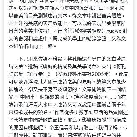
感”，從而將回想圖景上升到美感下去。說起李商隱《無
題》以論述“回想在詩人心靈中的沉淀和升華”。蔣孔陽
以審美的目光瀏覽唐詩文本，從文本中讀出審美體驗，
并上升的美感的表示效能上，可以或許表現出美學家所
具有的審美本位特征，行將普通的審美經歷升huawei對
美的審閱和論證中，既完成美學上的結論論證，又為文
本細讀指出向上一路。
不只用來佐證不雅點，蔣孔陽還有專門的文章談唐
詩之美。遺稿《唐詩的構成及其美學特色》支出《蔣孔
陽選集（第五卷）》（安徽教導出書社2005年），此文
可以或許浮現其人關于唐詩之美的見解。這篇文章很少
被論及，卻又是不克不及疏忽的。文章開篇便下一個結
論：“中國事一個詩歌的國度，詩教積厚流光。……而在
這詩歌的汗青大水中，唐詩又可以說是中國曩昔兩千年
來詩歌成長的顛峰。”作者從多少數字到東西的品質闡述
了唐詩是中國詩歌的顛峰。那么，影響唐詩發生而構成
的原因有哪些呢？ 帝王倡導和以詩取士。我們了解，帝
王倡導并非新不雅點，而是唐詩繁華緣由切磋中的共