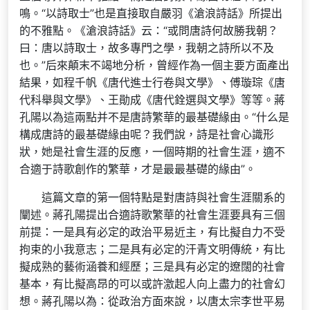
鳴。“以詩取士”也是直接取自嚴羽《滄浪詩話》所提出
的不雅點。《滄浪詩話》云：“或問唐詩何故勝我朝？
曰：唐以詩取士，故多專門之學，我朝之詩所以不及
也。”后來顛末不竭地分析，曾經作為一個主要方面產出
結果，如程千帆《唐代進士行卷與文學》、傅璇琮《唐
代科舉與文學》、王勛成《唐代銓選與文學》等等。蔣
孔陽以為這兩點并不是唐詩繁華的最基礎緣由。“什么是
構成唐詩的最基礎緣由呢？我們說，詩是社會心識形
狀，她是社會生涯的反應，一個時期的社會生涯，適不
合適于詩歌創作的繁華，才是最最基礎的緣由”。
這篇文章的第一個特點是對唐詩與社會生涯關系的
闡述。蔣孔陽提出合適詩歌繁華的社會生涯要具有三個
前提：一是具有必定的政治平易近主，有比擬自力不受
拘束的小我意志；二是具有必定的汗青文明傳統，有比
擬成熟的藝術涵養和經歷；三是具有必定的遼闊的社會
基本，有比擬高昂的可以或許激起人向上盡力的社會幻
想。蔣孔陽以為：從政治方面來說，以唐太宗李世平易