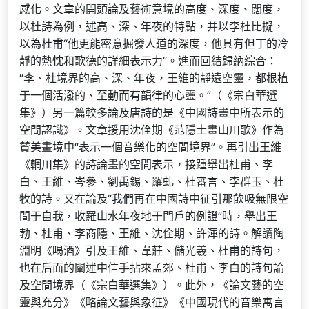
感化。文章的開頭論及藝術意境的高度、深度、闊度，
以杜詩為例，述高、深、年夜的特點，并以李杜比擬，
以為杜甫“他更能密意掘發人道的深度，他具有但丁的冷
靜的熱忱和歌德的詳細表示力”。進而回結歸納綜合：
“李、杜境界的高、深、年夜，王維的靜遠空靈，都根植
于一個活潑的、至動而有韻律的心靈。”（《宗白華選
集》）另一篇較多論及唐詩的是《中國詩畫中所表示的
空間認識》。文章援用沈佺期《范隱士畫山川歌》作為
贊美畫境中“表示一個音樂化的空間境界”。再引出王維
《輞川集》的詩論畫的空間表示，接踵舉出杜甫、李
白、王維、岑參、劉禹錫、羅虬、杜審言、李群玉、杜
牧的詩。又在論及“我們再在中國詩中征引那飲吸無限空
間于自我，收羅山水年夜地于門戶的例證”時，舉出王
勃、杜甫、李商隱、王維、沈佺期、許渾的詩。解讀陶
淵明《喝酒》引及王維、韋莊、儲光羲、杜甫的詩句，
也在后面的闡述中信手拈來孟郊、杜甫、李白的詩句論
及空間境界（《宗白華選集》）。此外，《論文藝的空
靈與充分》《略論文藝與象征》《中國現代的音樂寓言