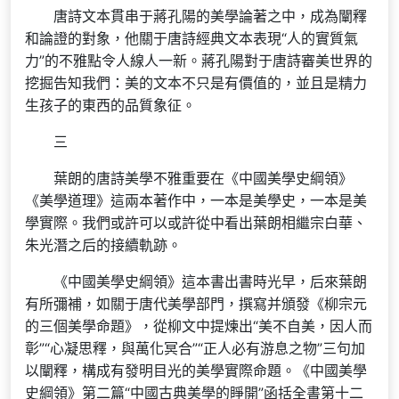
唐詩文本貫串于蔣孔陽的美學論著之中，成為闡釋
和論證的對象，他關于唐詩經典文本表現“人的實質氣
力”的不雅點令人線人一新。蔣孔陽對于唐詩審美世界的
挖掘告知我們：美的文本不只是有價值的，並且是精力
生孩子的東西的品質象征。
三
葉朗的唐詩美學不雅重要在《中國美學史綱領》
《美學道理》這兩本著作中，一本是美學史，一本是美
學實際。我們或許可以或許從中看出葉朗相繼宗白華、
朱光潛之后的接續軌跡。
《中國美學史綱領》這本書出書時光早，后來葉朗
有所彌補，如關于唐代美學部門，撰寫并頒發《柳宗元
的三個美學命題》，從柳文中提煉出“美不自美，因人而
彰”“心凝思釋，與萬化冥合”“正人必有游息之物”三句加
以闡釋，構成有發明目光的美學實際命題。《中國美學
史綱領》第二篇“中國古典美學的睜開”函括全書第十二