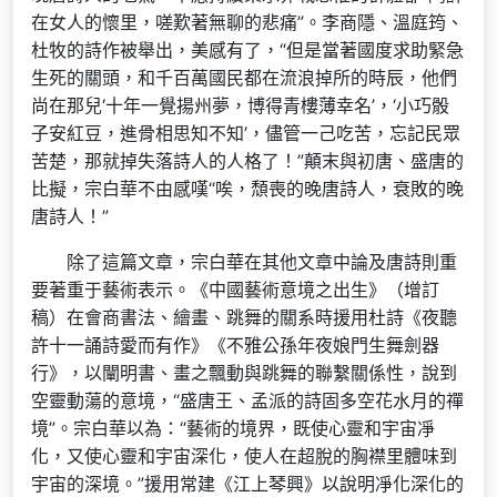
在女人的懷里，嗟歎著無聊的悲痛”。李商隱、溫庭筠、
杜牧的詩作被舉出，美感有了，“但是當著國度求助緊急
生死的關頭，和千百萬國民都在流浪掉所的時辰，他們
尚在那兒‘十年一覺揚州夢，博得青樓薄幸名’，‘小巧骰
子安紅豆，進骨相思知不知’，儘管一己吃苦，忘記民眾
苦楚，那就掉失落詩人的人格了！”顛末與初唐、盛唐的
比擬，宗白華不由感嘆“唉，頹喪的晚唐詩人，衰敗的晚
唐詩人！”
除了這篇文章，宗白華在其他文章中論及唐詩則重
要著重于藝術表示。《中國藝術意境之出生》（增訂
稿）在會商書法、繪畫、跳舞的關系時援用杜詩《夜聽
許十一誦詩愛而有作》《不雅公孫年夜娘門生舞劍器
行》，以闡明書、畫之飄動與跳舞的聯繫關係性，說到
空靈動蕩的意境，“盛唐王、孟派的詩固多空花水月的禪
境”。宗白華以為：“藝術的境界，既使心靈和宇宙凈
化，又使心靈和宇宙深化，使人在超脫的胸襟里體味到
宇宙的深境。”援用常建《江上琴興》以說明凈化深化的