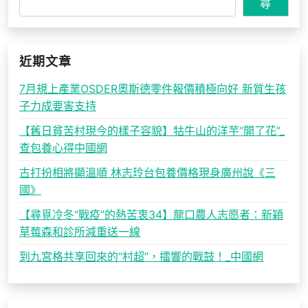
尋
近期文章
7月規上產業OSDER奧斯德零件報價積極向好 新質生孩
子力成要害支持
【舊日貧苦村現今的樣子容貌】牯牛山的洋芋“開了花”_
查包養心得中國網
古打扮相將顯溫順 林志玲台包養價格現身廣州說《三
國》
【尋覓冷冬“戰疫”的熱苦衷34】龍口農人志愿者：新穎
草莓森和診所減重送一線
到九宮格共享回來的“村超”，擂響的戰鼓！_中國網