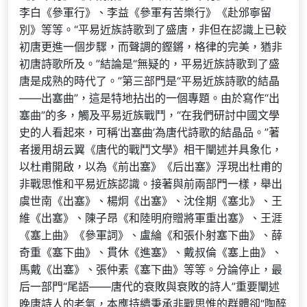
李白《參軍行》、李益《參軍有苦樂行》《赴邠寧留
別》等等。“平易近族詩歌到了盛唐，非但在認識上已較
初唐更進一個步驟，而聲調的鏗鏘，格律的完美，猶非
初唐詩歌所及。”結論是“無疑的，平易近族詩歌到了盛
唐是成熟的時代了。”第三部門是“平易近族詩歌的結晶
——出塞曲”，這是特地拈出的一個專題。由於寫作“出
塞曲”的多，觸及平易近族戰鬥，“在我們研討中國文學
史的人看起來，可稱‘出塞曲’為唐代詩歌的結晶品。”著
者援用胡云翼《唐代的戰鬥文學》相干闡述并具象化，
以杜甫開啟，以為《前出塞》《后出塞》浮現出杜甫的
非戰思惟和平易近族認識。接著與前兩部門一樣，舉出
虞世南《出塞》、楊炯《出塞》、沈佺期《塞北》、王
維《出塞》、陳子昂《和陸明府贈將軍重出塞》、王涯
《塞上曲》《參軍詞》、盧綸《和張仆射塞下曲》、薛
奇重《塞下曲》、貫休《進塞》、戴叔倫《塞上曲》、
馬戴《出塞》、張仲素《塞下曲》等等。分論停止，最
后一部門“尾語——唐代的衰敗與衰敗的詩人”重要闡述
晚唐詩人的老氣，本應持續秉承非戰思惟的群體卻“陶醉