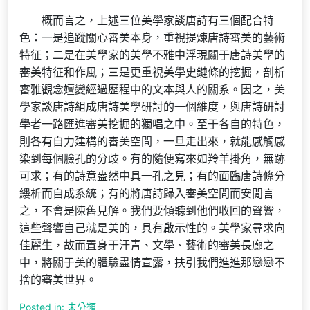
概而言之，上述三位美學家談唐詩有三個配合特
色：一是追蹤關心審美本身，重視提煉唐詩審美的藝術
特征；二是在美學家的美學不雅中浮現關于唐詩美學的
審美特征和作風；三是更重視美學史鏈條的挖掘，剖析
審雅觀念嬗變經過歷程中的文本與人的關系。因之，美
學家談唐詩組成唐詩美學研討的一個維度，與唐詩研討
學者一路匯進審美挖掘的獨唱之中。至于各自的特色，
則各有自力建構的審美空間，一旦走出來，就能感觸感
染到每個臉孔的分歧。有的隨便寫來如羚羊掛角，無跡
可求；有的詩意盎然中具一孔之見；有的面臨唐詩條分
縷析而自成系統；有的將唐詩歸入審美空間而安閒言
之，不會是陳舊見解。我們要傾聽到他們收回的聲響，
這些聲響自己就是美的，具有啟示性的。美學家尋求向
佳麗生，故而置身于汗青、文學、藝術的審美長廊之
中，將關于美的體驗盡情宣露，扶引我們進進那戀戀不
捨的審美世界。
Posted in: 未分類