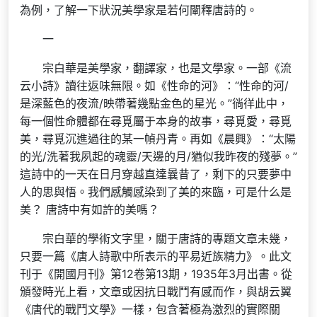
為例，了解一下狀況美學家是若何闡釋唐詩的。
一
宗白華是美學家，翻譯家，也是文學家。一部《流
云小詩》讀往返味無限。如《性命的河》：“性命的河/
是深藍色的夜流/映帶著幾點金色的星光。”徜徉此中，
每一個性命體都在尋覓屬于本身的故事，尋覓愛，尋覓
美，尋覓沉進過往的某一幀丹青。再如《晨興》：“太陽
的光/洗著我夙起的魂靈/天邊的月/猶似我昨夜的殘夢。”
這詩中的一天在日月穿越直達曩昔了，剩下的只要夢中
人的思與悟。我們感觸感染到了美的來臨，可是什么是
美？ 唐詩中有如許的美嗎？
宗白華的學術文字里，關于唐詩的專題文章未幾，
只要一篇《唐人詩歌中所表示的平易近族精力》。此文
刊于《開國月刊》第12卷第13期，1935年3月出書。從
頒發時光上看，文章或因抗日戰鬥有感而作，與胡云翼
《唐代的戰鬥文學》一樣，包含著極為激烈的實際關