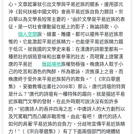
心。文章起筆就引出文學與平易近族的關系，援用邵元
沖《若何扶植中國文明》會商平易近族自負力題目。宗
白華以為文學長短常主要的，“由於文學是平易近族的表
征，是一切社會運動留在紙上的影子；無論詩歌、小
個人空間
說、繪畫、雕鏤，都可以擺佈平易近族思
惟的。它能激起平易近族精力，也能使平易近族精力趨
于低沉。就我國的文學史來看：在漢唐的詩歌里都有一
種悲壯的胡笳意味和出塞參軍的壯志，而現實上證實漢
唐的平易近
舞蹈場地
族權勢極強。晚唐詩人耽于小
己的吃苦和酒色的陶醉，所為歌詠，流進濮上之音，而
晚唐終于受外來平易近族契丹的欺負。”（《宗白華選
集》，安徽教導出書社2008年）那么，唐代詩壇的特質
是什么？“唐代的詩壇有一種特殊的趨向，就是描述平易
近族戰鬥文學的發財，在此外時期可說決沒有如許多
的。”初唐詩人的吞并四海之志，中唐詩人的大方劇烈以
及咒罵戰鬥而凸顯非戰思惟，由此“看吧！ 唐代的詩人
如何的具著‘平易近族的自負力’，分歧地宣傳平易近族精
力！”（《宗白華選集》）有了下面兩個部門的總體結