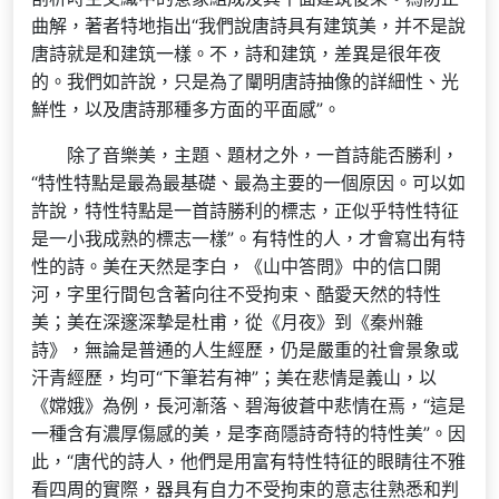
曲解，著者特地指出“我們說唐詩具有建筑美，并不是說
唐詩就是和建筑一樣。不，詩和建筑，差異是很年夜
的。我們如許說，只是為了闡明唐詩抽像的詳細性、光
鮮性，以及唐詩那種多方面的平面感”。
除了音樂美，主題、題材之外，一首詩能否勝利，
“特性特點是最為最基礎、最為主要的一個原因。可以如
許說，特性特點是一首詩勝利的標志，正似乎特性特征
是一小我成熟的標志一樣”。有特性的人，才會寫出有特
性的詩。美在天然是李白，《山中答問》中的信口開
河，字里行間包含著向往不受拘束、酷愛天然的特性
美；美在深邃深摯是杜甫，從《月夜》到《秦州雜
詩》，無論是普通的人生經歷，仍是嚴重的社會景象或
汗青經歷，均可“下筆若有神”；美在悲情是義山，以
《嫦娥》為例，長河漸落、碧海彼蒼中悲情在焉，“這是
一種含有濃厚傷感的美，是李商隱詩奇特的特性美”。因
此，“唐代的詩人，他們是用富有特性特征的眼睛往不雅
看四周的實際，器具有自力不受拘束的意志往熟悉和判