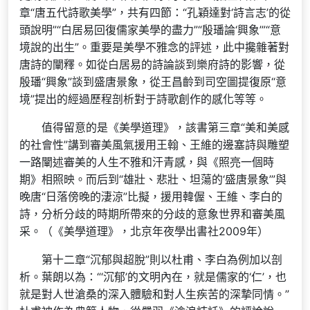
章“唐五代詩歌美學”，共有四節：“孔穎達對‘詩言志’的從
頭說明”“白居易回復儒家美學的盡力”“殷璠論‘興象’”“意
境說的出生”。重要是美學不雅念的評述，此中攙雜著對
唐詩的闡釋。如從白居易的詩論談到樂府詩的影響，從
殷璠“興象”談到盛唐景象，從王昌齡到司空圖提復原“意
境”提出的經過歷程剖析對于詩歌創作的感化等等。
值得留意的是《美學道理》，該書第三章“美和美感
的社會性”講到審美風氣援用王翰、王維的邊塞詩與雕塑
一路闡述審美的人生不雅和汗青感，與《照亮一個時
期》相照映。而后到“雄壯、悲壯、坦蕩的‘盛唐景象’”與
晚唐“日落傍晚的淒涼”比擬，援用韓偓、王維、李白的
詩，分析分歧的時期所帶來的分歧的意象世界和審美風
采。（《美學道理》，北京年夜學出書社2009年）
第十二章“沉郁與超脫”則以杜甫、李白為例加以剖
析。葉朗以為：“‘沉郁’的文明內在，就是儒家的‘仁’，也
就是對人世滄桑的深入體驗和對人生疾苦的深摯同情。”