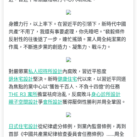
身體力行，以上率下。在習近平的引領下，新時代中國
共產“不用了，我還有事要處理，你先睡吧。”裴毅條件
反射性的往後退了一步，連忙搖頭。黨人周全純潔黨的
作風，不斷進步黨的創造力、凝集力、戰斗力。
對嚴懲黨
私人招待所設計
內腐敗，習近平態度
退休宅設計
堅決。新時
健康住宅
代以來，以習近平同道
為焦點的黨中心以“獲咎千百人、不負十四億”的任務
THE R3 寓所
擔當祛疴治亂，反腐敗斗
身心診所設計
親子空間設計
爭
會所設計
獲得壓倒性勝利并周全鞏固。
日式住宅設計
從紀律處分條例，到黨內監督條例，再到
首部《中國共產黨紀律檢查委員會任務條例》……周全