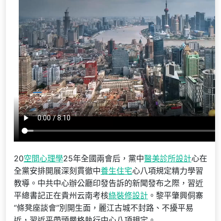
20
空間心理學
25年全國兩會后，黨中
醫美診所設計
心在
全黨安排開展深刻貫徹中
養生住宅
心八項規定精力學習
教導。中共中心辦公廳印發告訴的新聞發布之際，習近
平總書記正在貴州云南考核
綠裝修設計
。黎平肇興侗寨
“條凳座談會”別開生面，麗江古城不封路、不擾平易
近，習近平帶頭嚴格執行中心八項規定。