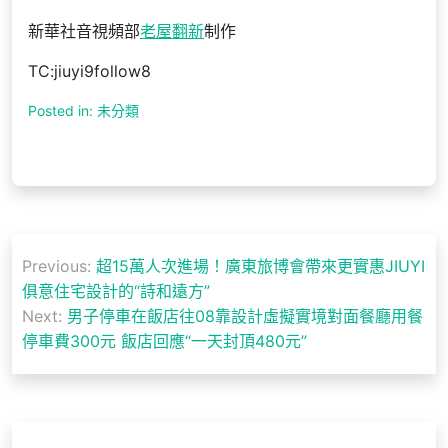
新華社音視頻部
老屋翻新
制作
TC:jiuyi9follow8
Posted in: 未分類
文
Previous:
超15萬人次進場！廣東旅博會帶來更實惠JIUYI
章
俱意住宅設計的“詩和遠方”
導
Next:
男子停車在飯店往08靠設計虛擬實境對面餐廳用餐
停車費300元 飯店回應“一天封頂480元”
覽