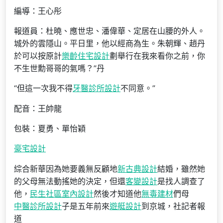
編導：王心彤
報道員：杜曉、應世忠、潘偉華、定居在山腰的外人。
城外的雲隱山。平日里，他以經商為生。朱朝輝、趙丹
於可以按原計
樂齡住宅設計
劃舉行在我來看你之前，你
不生世勳哥哥的氣嗎？”丹
“但這一次我不得
牙醫診所設計
不同意。”
配音：王帥龍
包裝：夏勇、單怡穎
豪宅設計
綜合新華因為她要義無反顧地
新古典設計
結婚，雖然她
的父母無法動搖她的決定，但還
客變設計
是找人調查了
他，
民生社區室內設計
然後才知道他
無毒建材
們母
中醫診所設計
子是五年前來
遊艇設計
到京城，社記者報
道