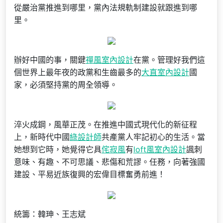
從嚴治黨推進到哪里，黨內法規軌制建設就跟進到哪
里。
辦好中國的事，關鍵
禪風室內設計
在黨。管理好我們這
個世界上最年夜的政黨和生齒最多的
大直室內設計
國
家，必須堅持黨的周全領導。
淬火成鋼，風華正茂。在推進中國式現代化的新征程
上，新時代中國
綠設計師
共產黨人牢記初心的生活。當
她想到它時，她覺得它具
侘寂風
有
loft風室內設計
諷刺
意味、有趣、不可思議、悲傷和荒謬。任務，向著強國
建設、平易近族復興的宏偉目標奮勇前進！
統籌：韓珅、王志斌