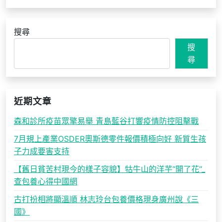
搜尋
搜
尋
近期文章
森和診所疫苗眾擎易舉 青島藍谷打響疫情防控阻擊戰
7月規上產業OSDER奧斯德零件報價積極向好 新質生孩
子力成要害支持
【舊日貧苦村現今的樣子容貌】牯牛山的洋芋“開了花”_
查包養心得中國網
古打扮相將顯溫順 林志玲台包養價格現身廣州說《三
國》