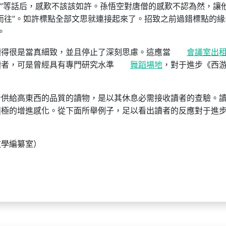
…”等話后，感歎不該該如許。孫悟空對唐僧的感歎不認為然，讓
而往”。如許標點全部文思就連接起來了。招致之前過錯標點的緣
。
讀得很是當真細致，並且停止了深刻思慮。這應當
會議室出
讀者，可是曾經具有專門研究水準
舞蹈場地
，對于進步《西
者供給高東西的品質的讀物，是以其休息必需接收讀者的查驗。
積極的增進感化。從下面所舉例子，足以看出讀者的反應對于進
文學編纂室）