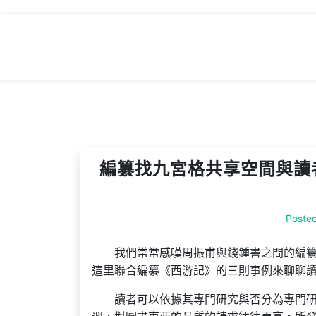
Skip
to
content
編纂找九宮格共享空間與讀
Poste
我們常常感嘆周振甫與錢鍾書之間的編
這里聯合編纂《西游記》的三則事例來聊聊
讀者可以依據其專門研究與否分為專門