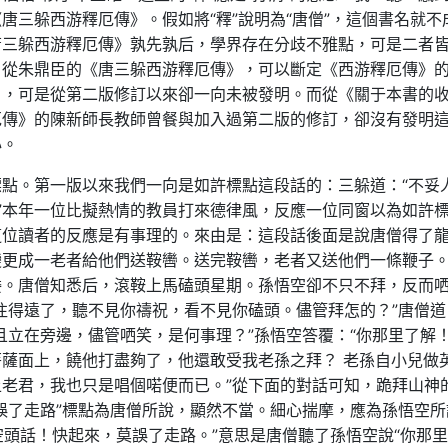
唐三躲西游釋厄傳》。假如將“釋”說明為“唐僧”，這個書名就不
唐三躲西游釋厄傳》孰先孰后，學界存在分歧不雅點，可是二者
從朱鼎臣的《唐三躲西游釋厄傳》，可以斷定《西游釋厄傳》的“
目，可是從第二版修訂以來卻一向未被發明。而從《關于本書的
厄傳》的陳新師長教師曾餐與加入過第二版的修訂，卻沒有發明
心。
點。第一版以來我們一向是如許標點這段話的：三躲道：“不妥
。”本年一位比擬熱情的教員打來德律風，反應一位同窗以為如許
這位讀者的反應是有事理的。來由是：這段話後面是說唐僧得了
變更成一老者給他們送鞍轡。送完鞍轡，老者又送他們一條鞭子
委。唐僧知悉后，滾鞍上馬磕頭星期。孫悟空卻不只不拜，反而
往得遠了，聽不見你禱祝，看不見你磕頭。儘管拜怎的？”唐僧道
且立在旁邊，儘管哂笑，是何事理？”孫悟空答覆：“你那里了解！
薩面上，饒他打盡夠了，他還敢受我老孫之拜？ 老孫自小兒做
老君，我也只是唱個喏便而已。”從下面的對話可知，跪拜山神
誤了走路”標點為唐僧所說，顯然不當。細心揣摩，應為孫悟空所
空頭話！快起來，莫誤了走路。”意思是唐僧聽了孫悟空說“你那