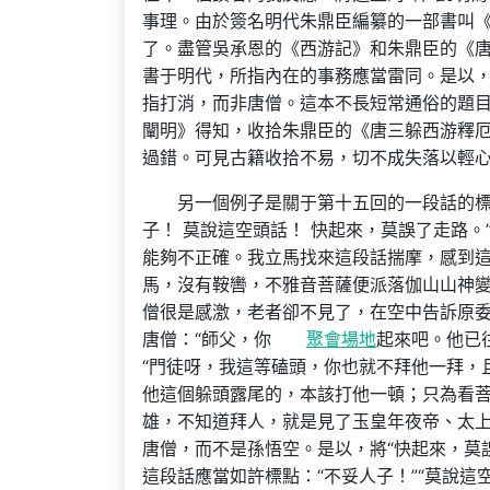
事理。由於簽名明代朱鼎臣編纂的一部書叫《
了。盡管吳承恩的《西游記》和朱鼎臣的《
書于明代，所指內在的事務應當雷同。是以，
指打消，而非唐僧。這本不長短常通俗的題
闡明》得知，收拾朱鼎臣的《唐三躲西游釋
過錯。可見古籍收拾不易，切不成失落以輕
另一個例子是關于第十五回的一段話的標
子！ 莫說這空頭話！ 快起來，莫誤了走路
能夠不正確。我立馬找來這段話揣摩，感到
馬，沒有鞍轡，不雅音菩薩便派落伽山山神
僧很是感激，老者卻不見了，在空中告訴原
唐僧：“師父，你
聚會場地
起來吧。他已
“門徒呀，我這等磕頭，你也就不拜他一拜，
他這個躲頭露尾的，本該打他一頓；只為看菩
雄，不知道拜人，就是見了玉皇年夜帝、太上
唐僧，而不是孫悟空。是以，將“快起來，莫
這段話應當如許標點：“不妥人子！”“莫說這