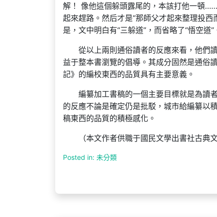
解！ 像他這個躲頭露尾的，本該打他一頓…
起來趕路。然后才是“那師父才起來整理投西
是，文中明白有“三躲道”，而省略了“悟空道”
從以上兩則通俗讀者的反應來看，他們
益于整本書瀏覽的倡導。其成分固然是通俗
記》的編校東西的品質具有主要意義。
編纂加工書稿的一個主要目標就是為讀
的反應不論是確定仍是批駁，城市給編纂以
稿東西的品質的積極感化。
（本文作者供職于國民文學出書社古典
Posted in: 未分類