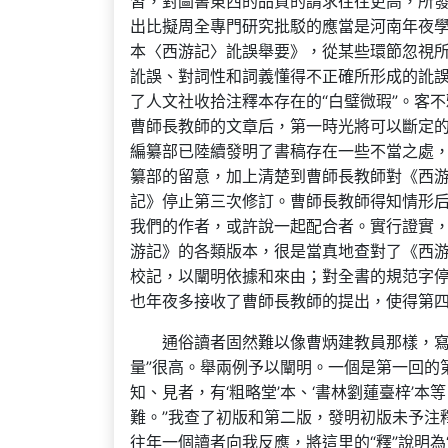
習，對圖書東西的品質的請求往往更高，所
出比擬周全專門研究批駁的應當是河南年夜學
本〈西游記〉訛誤舉要》，從某些環節忽視
訛誤、對詞性和詞義懂得不正確所形成的訛
了人文社收拾注釋本存在的“白璧微瑕”。客
曹師長教師的文章后，第一時光將可以斷定的
編纂部已陸續發明了書稿存在一些不當之處
纂部的留意，加上清楚到曹師長教師對《西
記》停止第三次修訂。曹師長教師得知情形
我們的作者，或許說一起配合者。實行證實
游記》的各類版本，很是當真地查對了《西
校記，以闡明依據和來由；對全書的規范字
也年夜多接收了曹師長教師的提出，使得第
通俗讀者固然難以像曹炳建教員那樣，寫
量”很高。舉兩例予以闡明。一個是第一回的
知、見者，有‘粗略堂’本、‘書林劉蓮臺梓’
難。”我查了初版和第二版，發明初版未予注
往年一個讀者向我反應，將這里的“釋”說明為