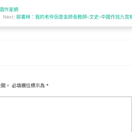
中國作家網
Next:
鄔書林：我的老伴侶查金師長教師–文史–中國作找九宮
公開。
必填欄位標示為
*