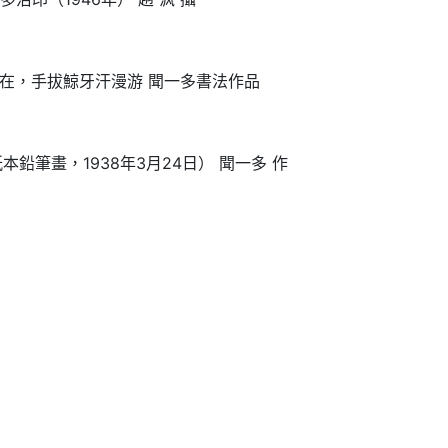
在，手拔鯨牙汗漫游 聞一多書法作品
鉛筆畫，1938年3月24日） 聞一多 作