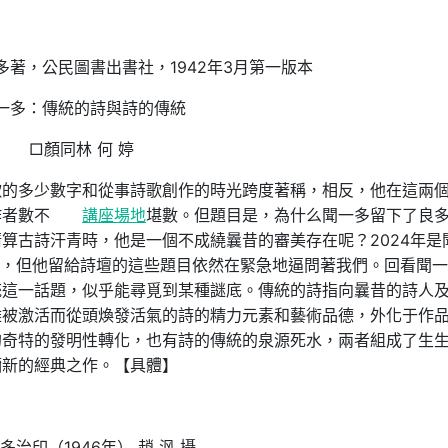
著，公民圖書出書社，1942年3月第一版本
一多：傳統的詩與詩的傳統
□顏同林 何 婷
歌的多少數字和從事詩歌創作的時光跨度著稱，相反，他在這兩
作者數不
講座場地
堪數。但題目是，為什么聞一多留下了良
算古詩汗青時，他是一個不成繞曩昔的審美存在呢？2024年是
8年，但他留給詩壇的這些題目依然在緊急地逼問著我們。回看聞
統這一話題，似乎能尋覓到某種謎底。傳統的詩指向曩昔的詩人
難被激活而從頭煥發活氣的詩的精力元素和藝術品德，外化于作
的奇特的發明性轉化，也有詩的傳統的泉源死水，兩者組成了生
彌新的經典之作。【具體】
多治印（1946年） 趙 沨 攝