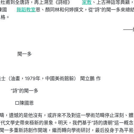
從杜甫到全唐詩，再上溯至《詩經》
家教
、上古神話等典籍
陳國
舞蹈教室
恩、顏同林和何婷撰文，從“詩”的聞一多來總
人格。
——
聞一多
士（油畫，1979年，中國美術館躲） 聞立鵬 作
“詩”的聞一多
□陳國恩
范疇，遺憾的是他沒有，或許來不及對這一學術范疇停止深刻、體
代文學史帶來極新的景象。明天，我們基于“詩的唐朝”這一概念
。聞一多重新詩創作開端，繼而轉向學術研討，最后投身于為平易