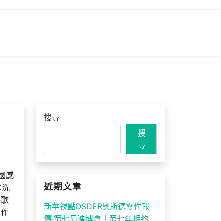
搜尋
搜
尋
國感
近期文章
《洗
詩歌
新華視點OSDER奧斯德零件報
創作
價·第七屆進博會丨第七年相約