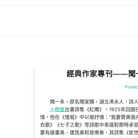
Skip
to
content
經典作家專刊——聞
Poste
聞一多，原名聞家驊，湖北浠水人，詩人
小樹屋
出書詩集《紅燭》。1925年回國
情，他在《憶菊》中以菊抒情：“我要贊美我
衣歌》《七子之歌》等詩歌中表達對那時承
要有繪畫美、建筑美和音樂美，其詩集《逝