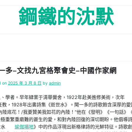
鋼鐵的沈默
一多–文找九宮格聚會史–中國作家網
d on
2025 年 3 月 8 日
by
admin
、學者。早年肄業于清華黌舍，1922年赴美進修美術，次年
任教，1928年出書詩集《逝世水》。聞一多的詩歌飽含深厚的愛
內陸底花！/我要贊美我如花的內陸！”他在《發明》《一句話》
受極重繁重磨難的蒼生的愛，和對內陸回復的深切期盼。他倡導
世水
瑜伽場地
》中的作品浮現出新格律詩的光鮮特征。詩歌