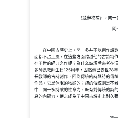
《楚辭校補》，聞一多
聞
在中國古詩史上，聞一多并不以創作詩
面都不占上風，在這些方面跨越他的古詩寫
存于世的經典之作呢？為什么詩壇后來者在清
多師長教師生日125周年，固然他已去世7
長教師的古詩創作，回到傳統的詩與詩的傳
作品，它是休眠的物態的；詩的傳統則是不
中。聞一多詩歌的性命力，既有對傳統的詩
息的內驅力，使之成為了中國古詩史上耐久
聞一