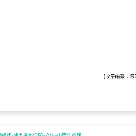
[收集編纂：陳
說起-找九宮格空間-文史–中國作家網