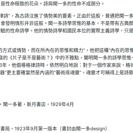
，是性命極致的花朵。詩與聞一多的性命不成朋分。
格律詩”，為古詩注進了情勢美的要素。正由於這般，普通把聞一
，會發明情形并非這般。聞一多詩學思惟的基本，不是帶有古典
體驗的性命詩學。他的情勢詩學和國民本位的實際主義詩學，只
的方式或情勢，而在所內在的思惟和精力”，他把這種“內在的思
12月寫的《片子是不是藝術？》中的不雅點，闡明聞一多的詩學思惟
26年，他倡導格律詩時，依然明白地說：對于一個作家來說，格
比“器”更主要確當然是內涵的“藝術底魂靈”，魂靈才可稱得上是詩
，聞一多著，新月書店，1929年4月
局，1923年9月第一版本（書封由聞一多design）