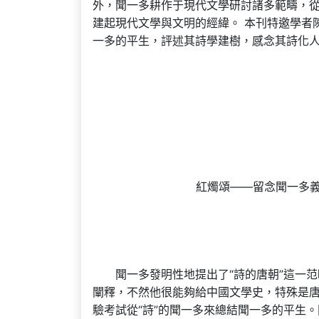
外，聞一多耕作于現代文學研討諸多範疇，
建起現代文學與文明的經緯。 本刊特邀學者
一多的平生，評述其詩學建樹，感念其詩化
紅燭頌——留念聞一多義
聞一多發明性地提出了“詩的唐朝”這一
闡釋，不然他很能夠給中國文學史，特殊是唐
驗考試從“詩”的聞一多來總結聞一多的平生