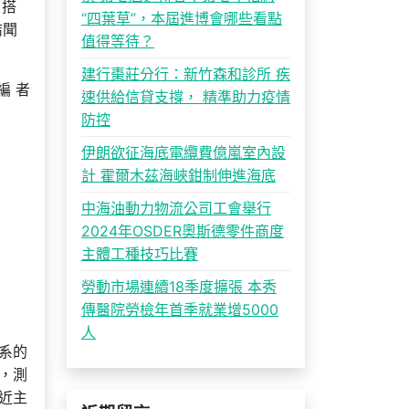
，搭
“四葉草”，本屆進博會哪些看點
結聞
值得等待？
建行棗莊分行：新竹森和診所 疾
編 者
速供給信貸支撐， 精準助力疫情
防控
伊朗欲征海底電纜費億嵐室內設
計 霍爾木茲海峽鉗制伸進海底
中海油動力物流公司工會舉行
2024年OSDER奧斯德零件商度
主體工種技巧比賽
勞動市場連續18季度擴張 本秀
傳醫院勞檢年首季就業增5000
人
系的
，測
近主