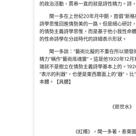
的政治活動，貫串一直的就是詩性精力。詩
聞一多在上世紀20年月中期，首倡“新
詩學思惟回進情勢美的一路。但是細心研討
的情勢主義詩學思惟，而是基于他小我性命
的性命詩學在分歧時代的詳細表示形狀。
聞一多說：“藝術比擬的不重在所以頒發
精力”稱作“藝術底魂靈”。這是他1920年
端就不是樹立在情勢主義詩學基本上的。19
“表示的利器”，也便是東西層面上的“器”，
本體。【具體】
《逝世水》
《紅燭》，聞一多著，泰東圖書