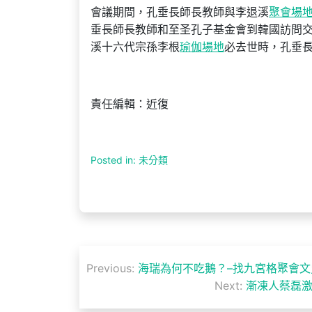
會議期間，孔垂長師長教師與李退溪
聚會場
垂長師長教師和至圣孔子基金會到韓國訪問交
溪十六代宗孫李根
瑜伽場地
必去世時，孔垂
責任編輯：近復
Posted in: 未分類
文
Previous:
海瑞為何不吃鵝？–找九宮格聚會文
章
Next:
漸凍人蔡磊激
導