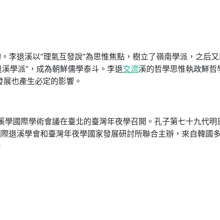
。李退溪以“理氣互發說”為思惟焦點，樹立了嶺南學派，之后又
退溪學派”，成為朝鮮儒學泰斗。李退
交流
溪的哲學思惟執政鮮哲
的發展也產生必定的影響。
惟與退溪學國際學術會議在臺北的臺灣年夜學召開。孔子第七十九代明
國際退溪學會和臺灣年夜學國家發展研討所聯合主辦，來自韓國
。