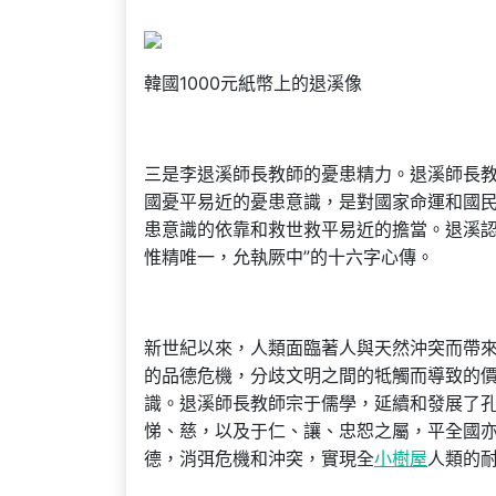
韓國1000元紙幣上的退溪像
三是李退溪師長教師的憂患精力。退溪師長教
國憂平易近的憂患意識，是對國家命運和國
患意識的依靠和救世救平易近的擔當。退溪認
惟精唯一，允執厥中”的十六字心傳。
新世紀以來，人類面臨著人與天然沖突而帶
的品德危機，分歧文明之間的牴觸而導致的
識。退溪師長教師宗于儒學，延續和發展了孔
悌、慈，以及于仁、讓、忠恕之屬，平全國亦
德，消弭危機和沖突，實現全
小樹屋
人類的