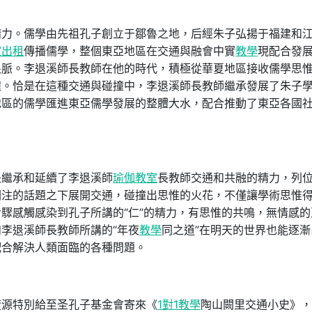
精力。儒學由先祖孔子創立于鄒魯之地，后經朱子弘揚于福建和
室出租
傳播儒學，整個東亞地區在交通與融會中實
教學
現配合發
根脈。李退溪師長教師在他的時代，積極從華夏地區接收儒學思
撞。恰是在這種交通與碰撞中，李退溪師長教師繼承發展了朱子
地區的儒學匯進東亞儒學發展的整體大水，配合推動了東亞各國
是繼承和延續了李退溪師
瑜伽教室
長教師交通和共融的精力，列
關注的話題之下展開交通，碰撞出思惟的火花，不僅讓學術思惟
驟感觸感染到孔子所講的“仁”的精力，有思惟的共鳴，無情感的
李退溪師長教師所講的“年夜
教學
同之道”在明天的世界也能逐漸
配合解決人類面臨的各種問題。
毓源特別給至圣孔子基金會寄來《
1對1教學
陶山闕里交通小史》，