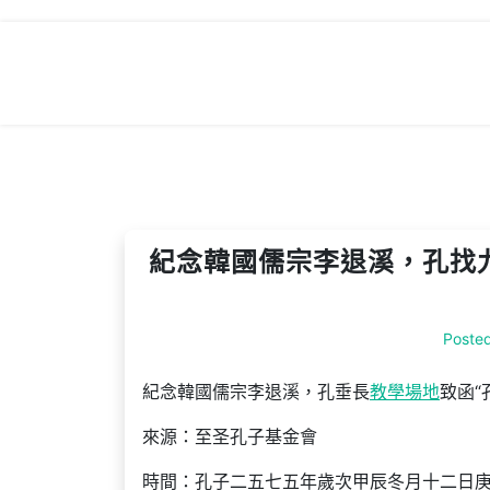
Skip
to
content
紀念韓國儒宗李退溪，孔找
Poste
紀念韓國儒宗李退溪，孔垂長
教學場地
致函“
來源：至圣孔子基金會
時間：孔子二五七五年歲次甲辰冬月十二日