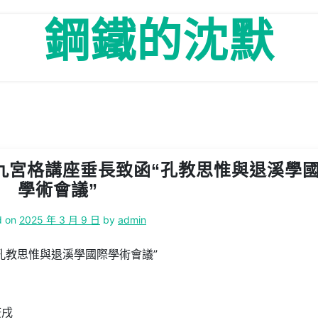
鋼鐵的沈默
九宮格講座垂長致函“孔教思惟與退溪學
學術會議”
d on
2025 年 3 月 9 日
by
admin
孔教思惟與退溪學國際學術會議”
庚戌