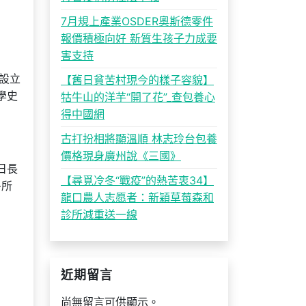
7月規上產業OSDER奧斯德零件
報價積極向好 新質生孩子力成要
害支持
設立
【舊日貧苦村現今的樣子容貌】
學史
牯牛山的洋芋“開了花”_查包養心
得中國網
古打扮相將顯溫順 林志玲台包養
價格現身廣州說《三國》
日長
【尋覓冷冬“戰疫”的熱苦衷34】
多所
龍口農人志愿者：新穎草莓森和
診所減重送一線
近期留言
尚無留言可供顯示。