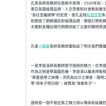
孔垂長師長教師在致辭中表現：2500年前
東亞各國倫理品德、人文思惟和社會軌制產生
“為往圣繼絕學”的宏愿，使孔孟程
私密空間
朱
和塑造了朝鮮國民對倫理品德、價值幻想和
天應對各種后現代問題供給了主要的聰明資
孔垂
小樹屋
長師長教師重點談了明天我們應
一是李退溪師長教師堅守道統的精力。在李
作為正統道學面臨危機，李退溪以繼承捍衛程
“華夏道學之掉傳，流而為白沙之禪會、陽明
學“得朱子明日統”，被贊為“海東朱子”。
道統是一個平易近族之精力得以傳承和延續