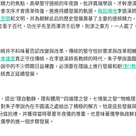
族精力的焦點，高舉堅守道統的年夜旗，批評異端學說，才幹澄
社會次序才會逐漸恢復，進進持續發展的軌道。
舞蹈場地
李退溪
人空間
和文明，并為朝鮮此后的歷史發展奠基了主要的道統精力
言垂于百代，功光乎先圣而澤流于后學，則求之東方，一人罷了。
傳統并不料味著否認改變與改革，傳統的堅守恰好需求與改革相
享會議室
真正守住傳統。在李退溪師長教師的時代，朱子學說面
學說中的不少問題日益裸露，必須要在理論上進行發展和創
1對1
道統真正延續發展。
，提出“理自動靜，理有體用”“四端理之發，七情氣之發”“物格理
，對朱子學說內在不圓滿之處給出了積極的解方。恰是這些發展
能夠分庭抗禮，并獲得當時華夏年夜儒的尊重，也意味著儒學執政鮮
亞儒學的進一個步驟發展。