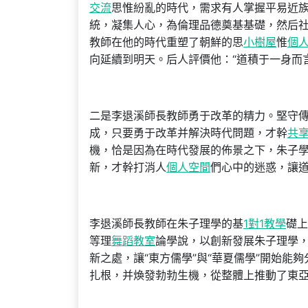
交流
思惟紛亂的時代，需求有人掌握平易近
統，凝集人心，為倫理品德奠基基礎，然后
教師在他的時代重塑了朝鮮的思
小樹屋
惟
個
向延續到明天。后人評價他：“道積于一身而
二是李退溪師長教師勇于改革的精力。堅守
成，只要勇于改革并解決時代問題，才幹
共
機，恰是因為在時代發展的佈景之下，朱子
新，才幹打消人
個人空間
們心中的迷惑，讓
李退溪師長教師在朱子理學的基
1對1教學
礎上
等理
舞蹈教室
論學說，以創新發展朱子理學
新之處，讓“東方儒學”與“華夏儒學”開始
扎根，并煥發勃勃生機，從整體上推動了東