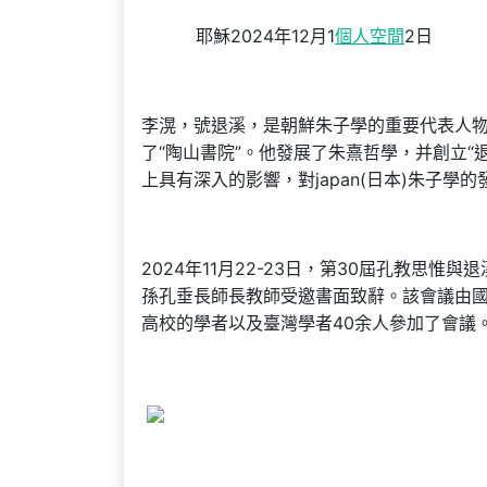
耶穌2024年12月1
個人空間
2日
李滉，號退溪，是朝鮮朱子學的重要代表人物
了“陶山書院”。他發展了朱熹哲學，并創立“
上具有深入的影響，對japan(日本)朱子學
2024年11月22-23日，第30屆孔教思
孫孔垂長師長教師受邀書面致辭。該會議由
高校的學者以及臺灣學者40余人參加了會議