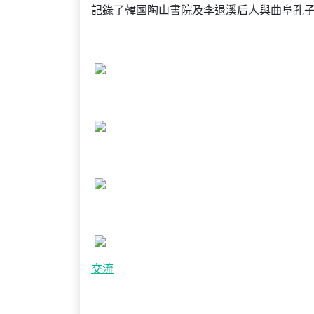
記錄了韓國陶山書院及李退溪后人與曲阜孔
交流