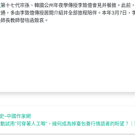
地
第十七代宗孫、韓國公州年夜學傳授李致億會見并餐敘。此前
通，多由李致億傳授居間介紹并全部旅程陪伴。本年3月7日，
長師長教師發唁函致哀。
史–中國作家網
動試用“可穿著人工喉”，緣何成為掉臺包養行情語者的盼望？｜