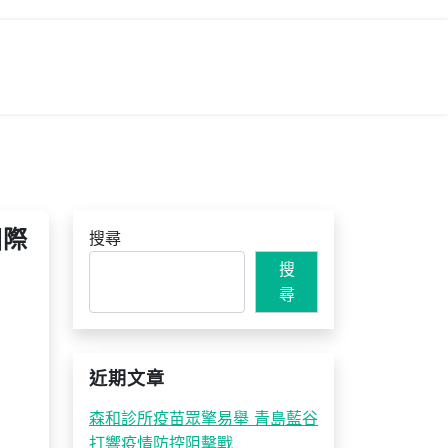
國際
搜尋
搜
尋
近期文章
森和診所疫苗眾擎易舉 青島藍谷
打響疫情防控阻擊戰