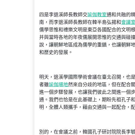
四是李退溪師長教師交
瑜伽教室
通和共融的
南，而李退溪師長教師在韓半島弘揚和
會議
儒學思惟和禮樂文明是東亞各國配合的文明
并與當時各地的年夜儒展開思惟的交通與碰
說，讓朝鮮地區成為儒學的重鎮，也讓朝鮮
和歷史的發展。
明天，退溪學國際學術會議在臺北召開，也
者雖
瑜伽場地
然來自分歧的地區，但在配合
進一個步驟發展，也讓我們彼此之間進一個步
通。我們也恰是在此基礎上，期盼先祖孔子和
明，全體人類攜手，藉由交通與一起配合，
別的，在會議之前，韓國孔子研討院院長李