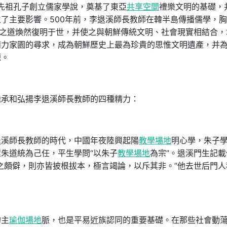
，先祖孔子創立儒家學說，奠基了東亞
共享空間
禮樂文明的基礎，
了主要影響。500年前，李退溪師長教師在韓半島傳播儒學，
之道煥然復明于世，并使之與朝鮮傳統文明、社會現實相結合，
精力家園的尋求，成為朝鮮歷史上最為珍貴的思惟文明遺產，并
源。
繼承和弘揚李退溪師長教師的四種精力：
退溪師長教師的時代，中國年夜陸興起陽
教學場地
明心學，朱子
朱道統為己任，平生學問“以朱子
教學場地
為宗”。退溪門生記載
之頗僻，則亦皆披根拔本，極言竭論，以斥其非。”他去世后門人
的主
瑜伽場地
脈，也是平易近族認同的重要基礎。在那些社會動