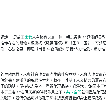
師說，“是故正
家教
人有終身之憂，無一朝之患也。”退溪師長教
民性命存在的關懷。退溪撰《啟蒙傳疑》和《圣學十圖》，可謂
為，心法之要，即是《尚書·年夜禹謨》所說“人心惟危，道心惟
來的生態危機、人與社會沖突而產生的社會危機、人與人沖突而
價值危機。退溪學的現代性命力，就在于其基于人文精力的憂患
子的聰明，堅持以人為本，重視倫理品德，退溪說：“治國本于
本于三者。”在明天新的時代佈景之下，
共享空間
若何重建倫理
耐久戰爭，我們仍然可以從孔子和李退溪師長教師身上獲得啟發