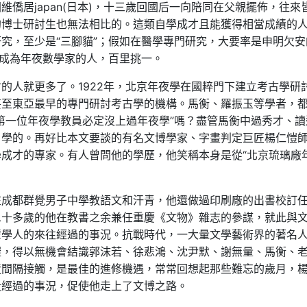
僑居japan(日本)，十三歲回國后一向陪同在父親擺佈，往來
的博士研討生也無法相比的。這類自學成才且能獲得相當成績的
究，至少是“三腳貓”；假如在醫學專門研究，大要率是申明欠安
卻成為年夜數學家的人，百里挑一。
的人就更多了。1922年，北京年夜學在國粹門下建立考古學研
甚至東亞最早的專門研討考古學的機構。馬衡、羅振玉等學者，
第一位年夜學教員必定沒上過年夜學”嗎？盡管馬衡中過秀才、讀
自學的。再好比本文要談的有名文博學家、字畫判定巨匠楊仁愷
成才的專家。有人曾問他的學歷，他笑稱本身是從“北京琉璃廠
在成都群覺男子中學教語文和汗青，他還做過印刷廠的出書校訂
二十多歲的他在教書之余兼任重慶《文物》雜志的參謀，就此與
輩學人的來往經過的事況。抗戰時代，一大量文學藝術界的著名
愷，得以無機會結識郭沫若、徐悲鴻、沈尹默、謝無量、馬衡、
近間隔接觸，是最佳的進修機遇，常常回想起那些難忘的歲月，
段經過的事況，促使他走上了文博之路。