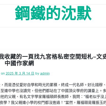
鋼鐵的沈默
我收藏的一頁找九宮格私密空間短札–文史
中國作家網
d on
2025 年 3 月 14 日
by
admin
景，而是憑仗愛好自學和時光的累積，終成一代名師。好比錢穆
甚至連中學也沒讀完，但他們都站在了中國頂尖學府的講臺上。
他的父親、有名文字學家羅福頤師長教師，我問：“福老似乎沒
年夜學？我父親連小學的校門都沒進過！”當然，羅福頤是羅振玉