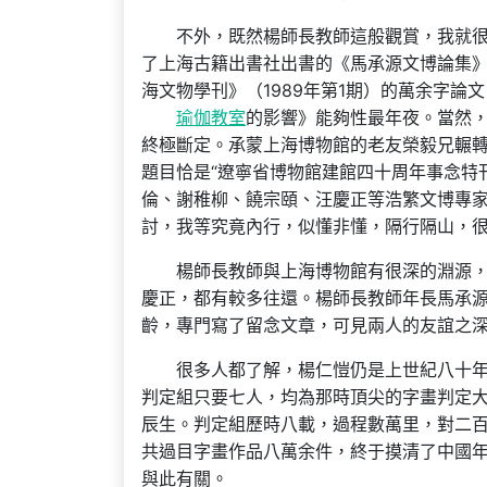
不外，既然楊師長教師這般觀賞，我就
了上海古籍出書社出書的《馬承源文博論集》
海文物學刊》（1989年第1期）的萬余字
瑜伽教室
的影響》能夠性最年夜。當然
終極斷定。承蒙上海博物館的老友榮毅兄輾
題目恰是“遼寧省博物館建館四十周年事念特
倫、謝稚柳、饒宗頤、汪慶正等浩繁文博專
討，我等究竟內行，似懂非懂，隔行隔山，
楊師長教師與上海博物館有很深的淵源
慶正，都有較多往還。楊師長教師年長馬承源
齡，專門寫了留念文章，可見兩人的友誼之
很多人都了解，楊仁愷仍是上世紀八十年月
判定組只要七人，均為那時頂尖的字畫判定
辰生。判定組歷時八載，過程數萬里，對二
共過目字畫作品八萬余件，終于摸清了中國年
與此有關。