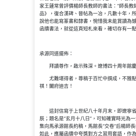
家王蘧常曾評價楊師長教師的書法：“師長教
品》，復合漢碑、晉帖為一冶，凡數十年，所
說他也能寫篆書和隸書，惋惜我未能賞讀為
函牘書法，就從這頁短札來看，確切存有一
承源同道擺佈：
拜讀尊作，啟示殊深。遼博四十周年館
尤難堪得者，尊稿于百忙中撰成，不雅
祺！闔府迪吉！
這封信寫于上世紀八十年月末，即遼寧
辰；題名是“玄月十八日”，可知確實時光為
集向馬承源館長約稿，馬館長“交卷”后楊師
如此，應屬函牘中夸獎對方之習用套語，作