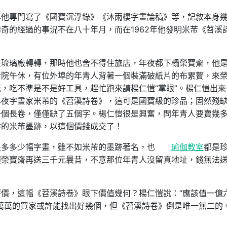
年他專門寫了《國寶沉浮錄》《沐雨樓字畫論稿》等，記敘本身
奇的經過的事況不在八十年月，而在1962年他發明米芾《苕溪
往琉璃廠轉轉，那時他也舍不得住旅店，年夜都下榻榮寶齋，他
后院午休，有位外埠的年青人背著一個裝滿破紙片的布累贅，來
，吃不準是不是好工具，趕忙跑來請楊仁愷“掌眼”。楊仁愷出來
年夜字畫家米芾的《苕溪詩卷》，這可是國寶級的珍品；固然殘
一個長卷，僅僅缺了五個字。楊仁愷很是興奮，問年青人要賣幾
珍的米芾墨跡，以這個價錢成交了！
很多多少幅字畫，雖不如米芾的墨跡著名，也
瑜伽教室
都是
讓榮寶齋再送三千元曩昔，不意那位年青人沒留真地址，錢無法
價，這幅《苕溪詩卷》眼下價值幾何？楊仁愷說：“應該值一億
萬萬的買家或許能找出好幾個，但《苕溪詩卷》倒是唯一無二的