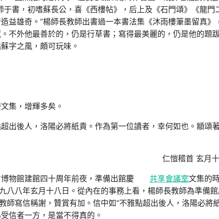
師于書，初嗜蘇長公，喜《西樓帖》，后上及《石門頌》《龍門
造益雄奇。”楊師長教師出書過一本書法集《沐雨樓筆墨留真》
憾。不外他最善於的，仍是行草書；寫得最美麗的，仍是他的題
點蘇字之風，頗可玩味。
慶文集，增輝多矣。
點超出後人，洛陽必將紙貴。作為第一位讀者，幸何如也。顓頌
仁愷稽首 玄月
省博物館建館四十周年前夜，準備出館慶
共享會議室
文集的
一九八八年玄月十八日。從內在的事務上看，楊師長教師為準備館
長教師寫信稱謝，贊賞有加。信中如“不雅點超出後人，洛陽必將紙
為受信者一方，是當不得真的。