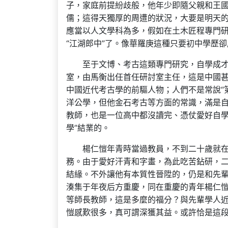
子，家庭前提紛歧般，他年少即隨父親和王國維
儒；這得天獨厚的周遭的狀況，大要是明天
應當以人文學科為多，假如在土木匠程專門研
“江湖郎中”了。像華羅庚這種只要初中學歷
至于文博、考古這類專門研究，自學成才
室，由馬衡出任首任研討室主任，這是中國
中國近代考古學的前驅人物；人們不是常說“
洋公學，但他金石考古等方面的常識，滿是
教師，也是一位高中都沒讀完、憑仗愛好自學
學”結業的。
楊仁愷年青時當過教員，不到二十歲就
務。由于愛好汗青和字畫，為此吃苦鉆研，
結緣。不外讓他有本質性晉陞的，仍是和先
湊集于年夜后方重慶，同在重慶的青年楊仁
等師長教師，這是多麼的福分？與先輩學人
愷感歎很多，真可謂深獲其益。或許恰是這