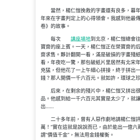
當然，楊仁愷挽救的字畫還有良多，暮
年來在字畫判定上的心得領會。我感到他最傳
卷》的故事。
每次
講座場地
到北京，楊仁愷總會
寶齋的座上賓。一天，楊仁愷正在榮寶齋的
齋求售。夥計翻開一看，滿是破損的字畫殘紙
看，年夜吃一驚，那包破紙片里居然有北宋
兇猛，但他花了一上午細心拼接，終于拼出
錢？那人開價一千六百元。就如許，環球之
后來，在剩余的殘片中，楊仁愷又拼出
品。他感到給一千六百元其實是太少了，就
出……
二十多年前，曾有人惡作劇地請楊仁愷評
萬！”實在這就是說說而已，由於能出一億六
謂“價值千金”，無法用金錢權衡。