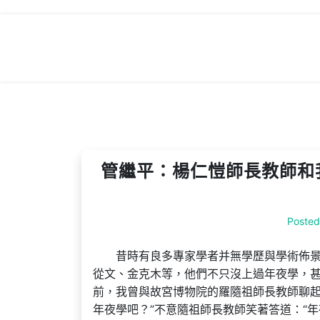
Skip
to
content
管繼平：楊仁愷師長教師和
Poste
昔時有良多專家學者并無學歷與學術佈
從文、金克木等，他們不只沒上過年夜學，
前，我曾與故宮博物院的羅隨祖師長教師聊起
年夜學吧？”不意隨祖師長教師笑著答道：“