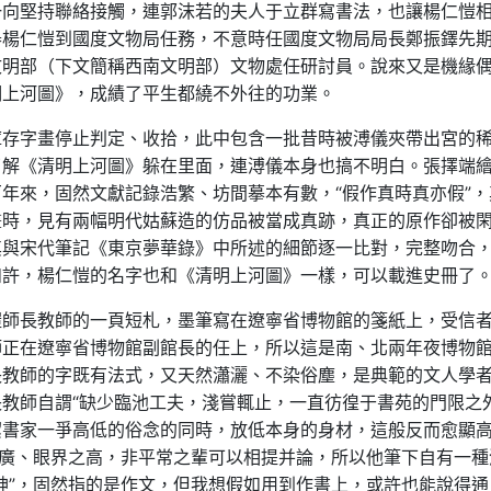
一向堅持聯絡接觸，連郭沫若的夫人于立群寫書法，也讓楊仁愷
舉楊仁愷到國度文物局任務，不意時任國度文物局局長鄭振鐸先
文明部（下文簡稱西南文明部）文物處任研討員。說來又是機緣
明上河圖》，成績了平生都繞不外往的功業。
庫存字畫停止判定、收拾，此中包含一批昔時被溥儀夾帶出宮的
了解《清明上河圖》躲在里面，連溥儀本身也搞不明白。張擇端
年來，固然文獻記錄浩繁、坊間摹本有數，“假作真時真亦假”，
畫時，見有兩幅明代姑蘇造的仿品被當成真跡，真正的原作卻被
其與宋代筆記《東京夢華錄》中所述的細節逐一比對，完整吻合
如許，楊仁愷的名字也和《清明上河圖》一樣，可以載進史冊了
愷師長教師的一頁短札，墨筆寫在遼寧省博物館的箋紙上，受信
師正在遼寧省博物館副館長的任上，所以這是南、北兩年夜博物
長教師的字既有法式，又天然瀟灑、不染俗塵，是典範的文人學
教師自謂“缺少臨池工夫，淺嘗輒止，一直彷徨于書苑的門限之外
潔書家一爭高低的俗念的同時，放低本身的身材，這般反而愈顯
之廣、眼界之高，非平常之輩可以相提并論，所以他筆下自有一種
神”，固然指的是作文，但我想假如用到作書上，或許也能說得通