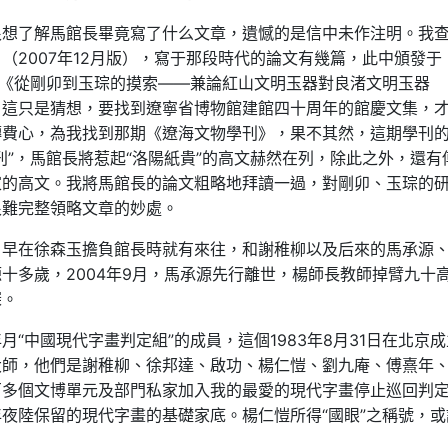
很想了解馬館長畢竟寫了什么文章，遺憾的是信中未作注明。我
（2007年12月版），寫于那段時代的論文有幾篇，此中頒發于
論文《從剛卯到玉琮的摸索——兼論紅山文明玉器對良渚文明玉器
，這只是猜想，要找到遼寧省博物館建館四十周年的館慶文集，
轉費心，為我找到那期《遼海文物學刊》，果不其然，這期學刊
刊”，馬館長將惹起“洛陽紙貴”的高文赫然在列，除此之外，還有
家的高文。我將馬館長的論文粗略地拜讀一過，對剛卯、玉琮的
很難完整領略文章的妙處。
，早在徐森玉擔負館長時就有來往，和謝稚柳以及后來的馬承源
十多歲，2004年9月，馬承源先行離世，楊師長教師掉臂九十
深。
“中國現代字畫判定組”的成員，這個1983年8月31日在北京
大師，他們是謝稚柳、徐邦達、啟功、楊仁愷、劉九庵、傅熹年
百多個文博單元及部門私家加入我的最愛的現代字畫停止巡回判
夜陸保留的現代字畫的基礎家底。楊仁愷所得“國眼”之稱號，或