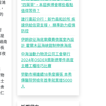
皆鴻
“四葉草”，本屆進博會哪些看點
人，
值得等待？
的
建行棗莊分行：新竹森和診所 疾
速供給信貸支撐， 精準助力疫情
討
防控
都是
伊朗欲征海底電纜費億嵐室內設
過南
計 霍爾木茲海峽鉗制伸進海底
師長
年夜
中海油動力物流公司工會舉行
2024年OSDER奧斯德零件商度
主體工種技巧比賽
任
勞動市場連續18季度擴張 本秀
文物
傳醫院勞檢年首季就業增5000
人士
人
老舍
楊仁