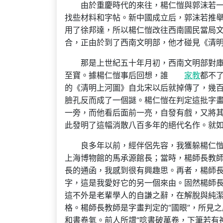
由於重慶時代的來往，楊仁愷與郭沫若
找些材料和字帖。新中國成立后，郭沫若推
用了徐邦達，所以楊仁愷改往西南國民當局
合，正由於到了西南文明部，他才碰見《清
那是上世紀五十年月初，西南文明部對
至寶。據楊仁愷事后回想，誰
家教
都不
的《清明上河圖》自北宋以后就掉傳了，幾百
臉孔反而成了一個謎。楊仁愷在判定這批字
一旁，而他看后面前一亮，自發有戲，又將
此發明了這幅消散八百多年的絕代名作。就
良多年以前，經伴侶先容，我獲躲楊仁
上海博物館的馬承源館長；當時，楊師長教
長的通函，我感到很有興趣思。再者，楊師
字，這是我愛好它的另一個來由。固然楊師長
這不外是老輩學人的自謙之辭，在解脫與純
格。楊師長教師是字畫判定的“國眼”，所見
和書卷氣。前人所謂“唸書破萬卷，下筆若有