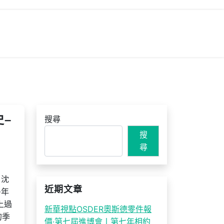
–
搜尋
搜
尋
、沈
近期文章
多年
上過
新華視點OSDER奧斯德零件報
的季
價·第七屆進博會丨第七年相約