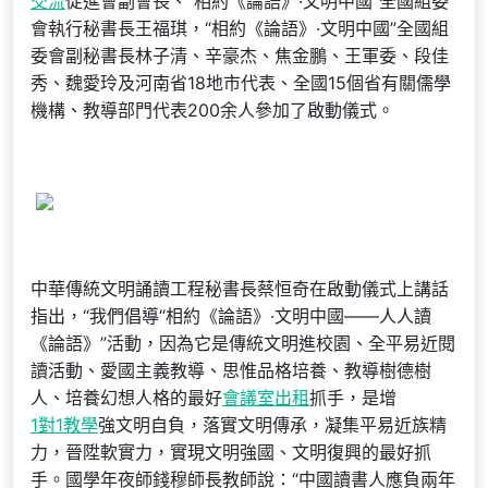
交流
促進會副會長、“相約《論語》·文明中國”全國組委
會執行秘書長王福琪，“相約《論語》·文明中國”全國組
委會副秘書長林子清、辛豪杰、焦金鵬、王軍委、段佳
秀、魏愛玲及河南省18地市代表、全國15個省有關儒學
機構、教導部門代表200余人參加了啟動儀式。
中華傳統文明誦讀工程秘書長蔡恒奇在啟動儀式上講話
指出，“我們倡導“相約《論語》·文明中國——人人讀
《論語》”活動，因為它是傳統文明進校園、全平易近閱
讀活動、愛國主義教導、思惟品格培養、教導樹德樹
人、培養幻想人格的最好
會議室出租
抓手，是增
1對1教學
強文明自負，落實文明傳承，凝集平易近族精
力，晉陞軟實力，實現文明強國、文明復興的最好抓
手。國學年夜師錢穆師長教師說：“中國讀書人應負兩年