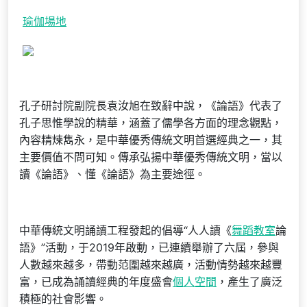
瑜伽場地
孔子研討院副院長袁汝旭在致辭中說，《論語》代表了
孔子思惟學說的精華，涵蓋了儒學各方面的理念觀點，
內容精煉雋永，是中華優秀傳統文明首選經典之一，其
主要價值不問可知。傳承弘揚中華優秀傳統文明，當以
讀《論語》、懂《論語》為主要途徑。
中華傳統文明誦讀工程發起的倡導“人人讀《
舞蹈教室
論
語》”活動，于2019年啟動，已連續舉辦了六屆，參與
人數越來越多，帶動范圍越來越廣，活動情勢越來越豐
富，已成為誦讀經典的年度盛會
個人空間
，產生了廣泛
積極的社會影響。