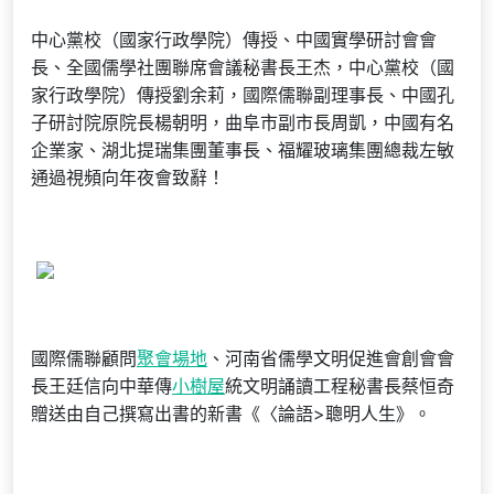
中心黨校（國家行政學院）傳授、中國實學研討會會
長、全國儒學社團聯席會議秘書長王杰，中心黨校（國
家行政學院）傳授劉余莉，國際儒聯副理事長、中國孔
子研討院原院長楊朝明，曲阜市副市長周凱，中國有名
企業家、湖北提瑞集團董事長、福耀玻璃集團總裁左敏
通過視頻向年夜會致辭！
國際儒聯顧問
聚會場地
、河南省儒學文明促進會創會會
長王廷信向中華傳
小樹屋
統文明誦讀工程秘書長蔡恒奇
贈送由自己撰寫出書的新書《〈論語>聰明人生》。