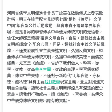
河南省儒學文明促進會會長于詠華在啟動儀式上發表致
辭稱，明天在這里配合見證第七屆“相約《論語》·文明
中國”年夜型公益活動啟動。與會來賓不論是學界年夜
咖，還是各界的學習傳承中華優秀傳統文明的覺悟者，
信任大師都是懷揣“推進文明自負、自強，鑄就社會主義
文明新輝煌”的配合心愿。但是，鑄就社會主義文明新輝
煌，不僅要發展社會主義先進文明，弘揚反動文明，還
要傳承中華優秀傳統文明，弘揚中華傳統美德。而儒家
經典，尤其是《論語》，告訴了我們做人、幹事，從
學、從教，從商
共享空間
、從政的事理。學習儒家經
典，傳習中華美德，不僅對于新時代“明年夜德、守私
德、嚴私德”具有主要
1對1教學
現實意義，並且對推進文
明自負自強，鑄就社會主義文明新輝煌具有深遠的歷史
意義。讓我們行動起來，讀《論語》、習美德，為傳承
中華優秀傳統文明做出應有的貢獻。