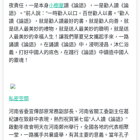
夜責任，一是本身
小樹屋
讀《論語》，一是勸人讀《論
語》。”前人說：“一時勸人以口，百世勸人以書。”勸人
讀《論語》，就是勸人讀最好的書，就是勸人向善，就
是送人最美妙的禮物，就是送人最美妙的聰明，就是送
人最美妙的幸福人生！讓我們華夏兒女攜起手來，一路
誦讀《論語》。在誦讀《論語》中，浸明浸昌，沐仁浴
義，打好中國人的底色，在踐行《論語》中鑄造中國人
的靈魂！
私密空間
河南省委宣傳部原常務副部長、河南省關工委副主任葛
紀謙在致辭中表現，熱烈祝賀第七屆“人人讀《論語》”
啟動年夜會明天在河南鄭州舉行，全國各地的代表相聚
一堂，一路攜手共襄盛舉，有其主要的意義。當年孔子