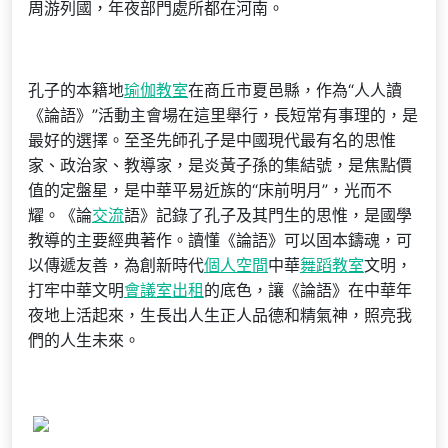
周游列國，年夜部門處所都在河南。
孔子的本籍地
瑜伽教室
在商丘市夏邑縣，作為“人人讀
《論語》”活動主會場在這里舉行，長短常有事理的，是
最好的選擇。至圣先師孔子是中國現代最有名的思惟
家、政治家、教導家，是炎黃子孫的集結號，是焦點價
值的定盤星，是中華平易近族的“床前明月”，光而不
耀。《論
交流
語》記錄了孔子及其門生的思惟，是國學
教導的主要經典著作。讀懂《論語》可以固本鑄魂，可
以傳遞友善，為創新時代
個人空間
中華
舞蹈教室
文明，
打牢中華文明
會議室出租
的底色，讓《論語》在中華年
夜地上活起來，生長出人生正人品德和精氣神，照亮我
們的人生未來。