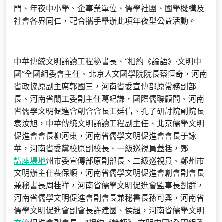
門、年夜中小學、企事業單位、儒學社團、國學機構及
社會各界同仁，配合攜手舉辦此項年夜型公益活動。
中華傳統文明誦讀工程秘書長、“相約《論語》·文明中
國”全國組委會主任、北京人文國學院院長蔡恒奇，河南
省政協原副主席郭國三，河南省委宣傳部原常務副部
長、河南省關工委副主任葛紀謙，國際儒聯顧問、河南
省儒學文明促進會創會會長王廷信、孔子研討院副院長
袁汝旭，中華傳統文明誦讀工程副主任、北京儒學文明
促進會會長柳河東，河南省儒學文明促進會會長于詠
華，河南省委黨校原副校長、一級巡視員蓋括，鄭
講座場地
州市委宣傳部原副部長、二級巡視員、鄭州市
文明辦主任裴保順，河南省儒學文明促進會創會副會長
兼秘書長周桂祥，河南省儒學文明促進會監事長劉群，
河南省儒學文明促進會副會長兼秘書長孫可興，河南省
儒學文明促進會副會長許建國、侯超，河南省儒學文明