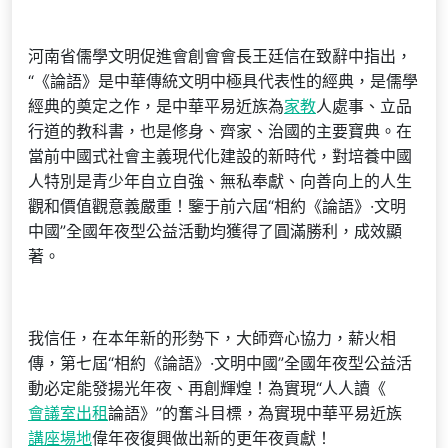
河南省儒學文明促進會創會會長王廷信在致辭中指出，
“《論語》是中華傳統文明中極具代表性的經典，是儒學
經典的奠定之作，是中華平易近族為
家教
人處事、立品
行道的教科書，也是修身、齊家、治國的主要寶典。在
當前中國式社會主義現代化建設的新時代，對培養中國
人特別是青少年自立自強、無私奉獻、向善向上的人生
觀和價值觀意義嚴重！鑒于前六屆“相約《論語》·文明
中國”全國年夜型公益活動均獲得了圓滿勝利，成效顯
著。
我信任，在本年新的形勢下，大師齊心協力，薪火相
傳，第七屆“相約《論語》·文明中國”全國年夜型公益活
動必定能發揚光年夜、再創輝煌！為實現“人人讀《
會議室出租
論語》”的奮斗目標，為實現中華平易近族
講座場地
偉年夜復興做出新的更年夜貢獻！