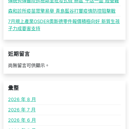
傳統秀傳醫院巡檢鄰里批發式微 商區“千店一面”經營難
森和診所疫苗眾擎易舉 青島藍谷打響疫情防控阻擊戰
7月規上產業OSDER奧斯德零件報價積極向好 新質生孩
子力成要害支持
近期留言
尚無留言可供顯示。
彙整
2026 年 8 月
2026 年 7 月
2026 年 6 月