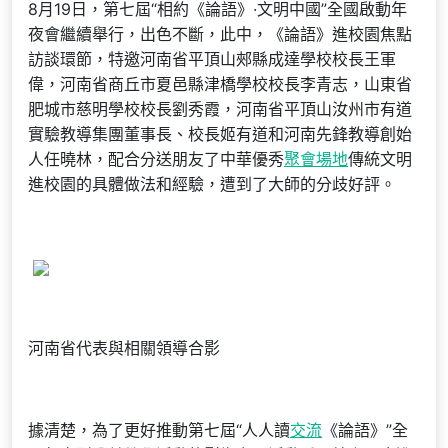
8月19日，第七屆“相約《論語》·文明中國”全國啟動年
夜會繼續舉行，出色不斷，此中，《論語》進校園焦點
訪談環節，特邀河南省平頂山郟縣成達學校校長王軍
偉，河南省商丘市夏邑縣津橋學校校長李青志，山東省
肥城市慈明學校校長劉秀霞，河南省平頂山汝州市有道
實驗教導集團董事長、校長姬有道和河南先鋒教導創始
人任曉林，配合分送朋友了中華優秀
聚會場地
傳統文明
進校園的具體做法和經驗，遭到了大師的分歧好評。
河南省代表與相關領導合影
據清楚，為了更好推動第七屆“人人讀
交流
《論語》”全