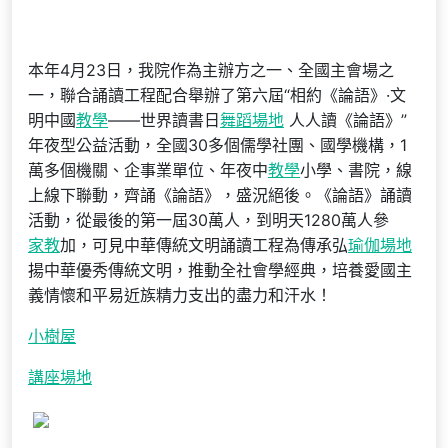
本年4月23日，我院作為主辦方之一、全國主會場之
一，聯合誦讀工程配合舉辦了第六屆“相約《論語》·文
明中國
教學
——世界讀書日
舞蹈場地
人人讀《論語》”
年夜型公益活動，全國30多個儒學社團、國學機構，1
萬多個機關、企事業單位、年夜中
教學
小學、書院，線
上線下聯動，齊誦《論語》，盛況絕後。《論語》誦讀
活動，從最後的第一屆30萬人，到明天1280萬人參
家教
加，可見中華傳統文明誦讀工程為傳承弘
瑜伽場地
揚中華優秀傳統文明，推動全社會學經典，培養愛國主
義情懷和平易近族精力支出的盡力和汗水！
小樹屋
講座場地