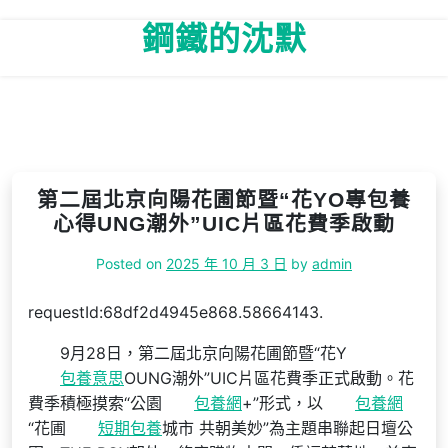
Skip
鋼鐵的沈默
to
content
第二屆北京向陽花圃節暨“花YO專包養
心得UNG潮外”UIC片區花費季啟動
Posted on
2025 年 10 月 3 日
by
admin
requestId:68df2d4945e868.58664143.
9月28日，第二屆北京向陽花圃節暨“花Y
包養意思
OUNG潮外”UIC片區花費季正式啟動。花
費季積極摸索“公園
包養網
+”形式，以
包養網
“花圃
短期包養
城市 共朝美妙”為主題串聯起日壇公