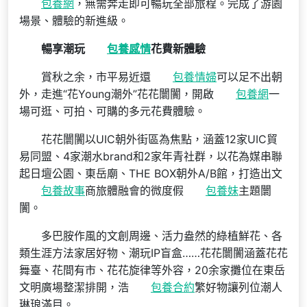
包養網
，無需奔走即可暢玩全部旅程。完成了游園
場景、體驗的新進級。
暢享潮玩
包養感情
花費新體驗
賞秋之余，市平易近還
包養情婦
可以足不出朝
外，走進“花Young潮外”花花闤闠，開啟
包養網
一
場可逛、可拍、可購的多元花費體驗。
花花闤闠以UIC朝外街區為焦點，涵蓋12家UIC貿
易同盟、4家潮水brand和2家年青社群，以花為媒串聯
起日壇公園、東岳廟、THE BOX朝外A/B館，打造出文
包養故事
商旅體融會的微度假
包養妹
主題闤
闠。
多巴胺作風的文創周邊、活力盎然的綠植鮮花、各
類生涯方法家居好物、潮玩IP盲盒……花花闤闠涵蓋花花
舞臺、花間有市、花花旋律等外容，20余家攤位在東岳
文明廣場整潔排開，浩
包養合約
繁好物讓列位潮人
琳琅滿目。