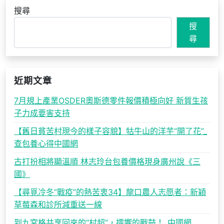
搜尋
搜
尋
近期文章
7月規上產業OSDER奧斯德零件報價積極向好 新質生孩
子力成要害支持
【舊日貧苦村現今的樣子容貌】牯牛山的洋芋“開了花”_
查包養心得中國網
古打扮相將顯溫順 林志玲台包養價格現身廣州說《三
國》
【尋覓冷冬“戰疫”的熱苦衷34】龍口農人志愿者：新穎
草莓森和診所減重送一線
到九宮格共享回來的“村超”，擂響的戰鼓！_中國網