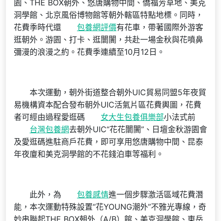
園、THE BOX朝外、悠唐購物中間、僑福芳草地、美克
洞學館、北京風俗博物館等朝外轄區特點地標。同時，
花費季時代還
包養網評價
有花車，帶著國際外游客
逛朝外。游園、打卡、逛闤闠，共赴一場金秋與花噴鼻
彌漫的浪漫之約。花費季連續至10月12日。
本次運動，朝外街道整合朝外UIC貿易同盟5年夜貿
易機構資本配合發布朝外UIC活氣片區花費輿圖，花費
者可經由過程愛逛碼
女大生包養俱樂部
小法式前
台灣包養網
去朝外UIC“花花闤闠”、日壇金秋游園會
及愛逛碼進駐商戶花費，即可享用悠唐購物中間、昆泰
年夜廈和美克洞學館的不花錢泊車等福利。
此外，為
包養感情
進一個步驟激活區域花費潛
能，本次運動特殊設置“花YOUNG潮外”不雅光專線，奇
妙串聯起THE BOX朝外（A/B）館、美克洞學館、東岳