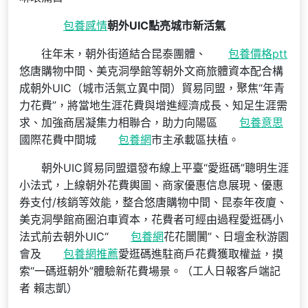
包養感情
朝外UIC點亮城市新活氣
往年末，朝外街道結合昆泰團體、
包養價格ptt
悠唐購物中間、美克洞學館等朝外文商旅體資本配合構
成朝外UIC（城市活氣立異中間）貿易同盟，聚焦“年青
力花費”，將當地生涯花費與增進經濟成長、知足生涯需
求、加強商居凝集力相聯合，助力向陽區
包養意思
國際花費中間城
包養網
市主承載區扶植。
朝外UIC貿易同盟還發布線上平臺“愛逛碼”聰明生涯
小法式，上線朝外花費輿圖、商家優惠信息展現、優惠
券支付/核銷等效能，整合悠唐購物中間、昆泰年夜廈、
美克洞學館商圈泊車資本，花費者可經由過程愛逛碼小
法式前去朝外UIC“
包養網
花花闤闠”、日壇金秋游園
會及
包養網推薦
愛逛碼進駐商戶花費獲取權益，摸
索“一碼逛朝外”體驗新花費場景。（工人日報客戶端記
者 賴志凱）