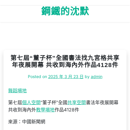
Skip
鋼鐵的沈默
to
content
第七屆“董子杯”全國書法找九宮格共享
年夜展開幕 共收到海內外作品4128件
Posted on
2025 年 3 月 23 日
by
admin
舞蹈場地
第七屆
個人空間
“董子杯”全國
共享空間
書法年夜展開幕
共收到海內外
教學場地
作品4128件
來源：中國新聞網