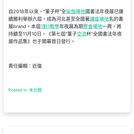
自2018年以來，“董子杯”全
瑜伽場地
國書法年夜展已連
續勝利舉辦六屆，成為河北甚至全國著
講座場地
名的書
展brand。本屆
1對1教學
年夜展為期
聚會場地
一周，將
持續至11月10日。《第七屆“董子
交流
杯”全國書法年夜
展作品集》也于開幕首日發行。
責任編輯：近復
Posted in: 未分類
文