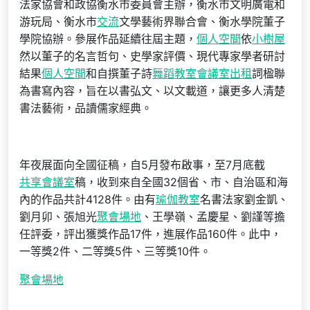
法家協會和政協衡水市委員會主辦，衡水市文明廣電和
游玩局、衡水市
交流
文學藝術界聯合會、衡水學院董子
學院協辦。參展作品延續往屆主題，
個人空間
依
小樹屋
然以董子的名言哲句、史學家評價、現代專家學者研討
結果
個人空間
和自撰董子詩
舞蹈教室
會議室出租
詞楹聯
為書寫內容，旨在以書弘文、以文載道，讓更多人清楚
書法藝術，品讀儒家經典。
年夜展面向全國征稿，自5月發布啟事，至7月底截
共享會議室
稿，收到來自全國32個省、市、自治區和海
內的作品共計4128件。由有
瑜伽教室
名書法家劉金凱、
劉月卯、張旭光
聚會場地
、王學嶺、孟慶星、劉謹等擔
任評委，評出獲獎作品17件，進展作品160件。此中，
一等獎2件、二等獎5件、三等獎10件。
聚會場地