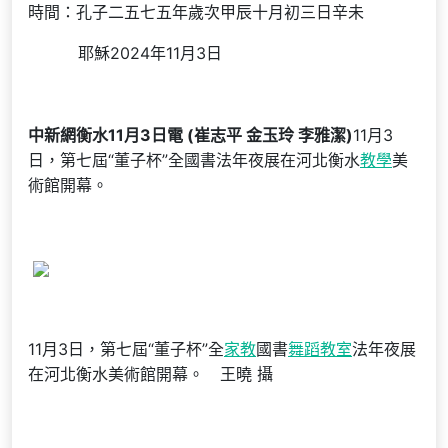
時間：孔子二五七五年歲次甲辰十月初三日辛未
耶穌2024年11月3日
中新網衡水11月3日電 (崔志平 金玉玲 李雅潔)
11月3
日，第七屆“董子杯”全國書法年夜展在河北衡水
教學
美
術館開幕。
11月3日，第七屆“董子杯”全
家教
國書
舞蹈教室
法年夜展
在河北衡水美術館開幕。 王曉 攝