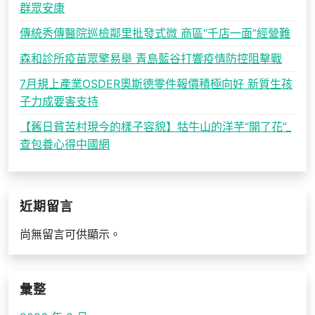
群眾安康
傳統秀傳醫院巡檢鄰里批發式微 商區“千店一面”經營難
森和診所疫苗眾擎易舉 青島藍谷打響疫情防控阻擊戰
7月規上產業OSDER奧斯德零件報價積極向好 新質生孩
子力成要害支持
【舊日貧苦村現今的樣子容貌】牯牛山的洋芋“開了花”_
查包養心得中國網
近期留言
尚無留言可供顯示。
彙整