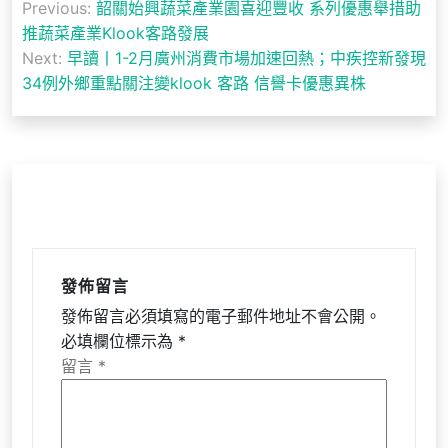
Previous:
韶關始興蔬菜產業園喜迎豐收 系列優惠舉措助
章
推蔬菜產業Klook客路發展
導
Next:
早讀丨1-2月廣州消費市場加速回熱；中疾控新發現
34例外鄉重點關注變klook 客路 信譽卡優惠異株
覽
發佈留言
發佈留言必須填寫的電子郵件地址不會公開。
必填欄位標示為
*
留言
*