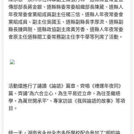
傳部部長蔣金銀、道縣縣委常委組織部長陳葳、道縣人
年夜常委會黨組成員副主任楊三信、道縣人年夜常委會
黨組成員、副主任吳國玉、道縣副縣長李厚流、道縣副
縣長鐘興剛、道縣政協副主席黃芳香、道縣人年夜常委
會原主任道縣關工委常務副主任李牛華等列席了活動。
活動還進行了誦讀《論語》篇章、齊唱《禮運年夜同》
篇、齊誦“為六合立心，為生平易近立命，為往圣繼絕
學，為萬世開承平”、專家訪談《我與論語的故事》等項
目。
統一天，湖南省永州全市多所學校配合參加了“相約論