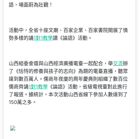
語，場面蔚為壯觀！
活動中，全省十座文廟、百家企業、百家書院開展了情
勢多樣的誦
1對1教學
讀《論語》活動。
山西組委會還與山西經濟廣播電臺一起配合，舉
交流
辦
了《怙恃的修養與孩子的志向》為題的電臺直播，聽眾
達到數百萬人。儒商年夜廈的周年慶典則組織了數百位
儒商齊誦
1對1教學
《論語》活動，省級電視臺對此進行
了報道。據統計，本次活動山西省線下參加人數達到了
150萬之多。