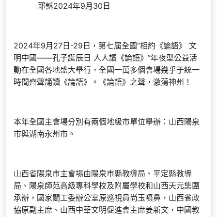
耶穌2024年9月30日
2024年9月27日-29日，第七屆全國“相約《論語》 文
明中國——孔子誕辰日 人人讀《論語》”年夜型公益活
動在全國各地盛大舉行，全國一萬多個會場幾乎于統一
時間齊聲誦讀《論語》。《論語》之聲，激蕩神州！
本年全國主會場分別有兩個地級市單位舉辦：山西陽泉
市與湖南永州市。
山西省陽泉市主會場由陽泉市縣教導局、平定縣教導
局、陽泉師范高級專科學校及附屬學校和山西天元集團
承辦，國家關工委辦公室原巡視員尚玉噴鼻，山西省政
協原副主席、山西中華文明促進會主席姜新文，中國教