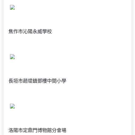
焦作市沁陽永威學校
長垣市趙堤鎮鄧樓中間小學
洛陽市定鼎門博物館分會場