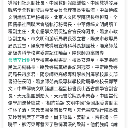
導報刊社原副社長、中國教師報總編輯、中國教導發展
戰略學會教師發展專業委員會理事長雷振海，中華傳統
文明誦讀工程秘書長、北京人文國學院院長蔡恒奇，全
國儒學社團聯席會議執行秘書長、中華傳統文明誦讀工
程副主任、北京儒學文明促進會會長柳河東，陽泉市政
協副主席、市文明和游玩局局長張立君，陽泉市教導局
局長武雪，陽泉市教導局宣傳科科長劉國棟，陽泉師范
高級專科學校黨委書記任曉華，陽泉師范高級專
會議室出租
科學校黨委副書記、校長安道星，平定縣國
民當局副縣長、縣教導局黨組書記趙冠英，平定縣教導
局局長趙彥君，陽泉師范高級專科學校附屬學校黨支部
書記任長明，陽泉師范高級專科學校附屬學校校長鄭華
文，中華傳統文明誦讀工程副秘書長山西省儒學會副會
長、天元集團創始人、天元書院院長李景春，中國當代
儒學網運營總監、“相約論語 文明中國”全國組委會副主
任林子清，天元集團董事長李鶴，天元書院執行院長魏
艾玲等列席了年夜會。尚玉噴鼻、姜新文、雷振海、任
曉華、柳河東等發表了熱情瀰漫的致辭。他們強調《論