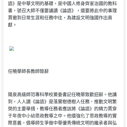
語》是中華文明的基礎，是中國人修身齊家治國的教科
書，號召大師不僅要誦讀《論語》，還要將此中的事理
貫徹到日常生涯和任務中往，為建設文明強國作出貢
獻。
任曉華師長教師致辭
陽泉高級師范專科學校黨委書記任曉華致歡迎辭。他講
到，人人讀《論語》是落實樹德樹人任務、推動文明繁
榮的主要舉措，教導任務者應該將《論語》的精力貫穿
于年夜中小幼思政教導之中。他還強化了思政教導的實
際意義，倡導師生爭做中華優秀傳統文明的繼承者與弘