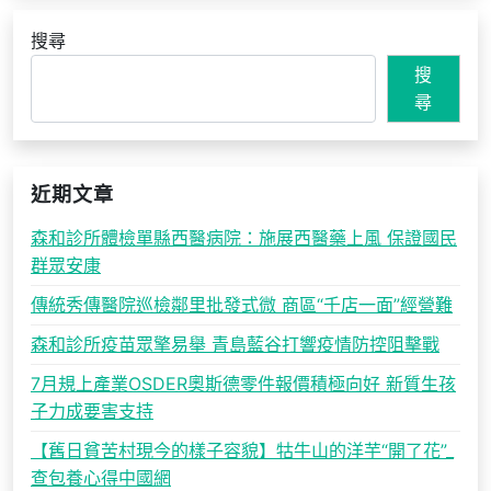
搜尋
搜
尋
近期文章
森和診所體檢單縣西醫病院：施展西醫藥上風 保證國民
群眾安康
傳統秀傳醫院巡檢鄰里批發式微 商區“千店一面”經營難
森和診所疫苗眾擎易舉 青島藍谷打響疫情防控阻擊戰
7月規上產業OSDER奧斯德零件報價積極向好 新質生孩
子力成要害支持
【舊日貧苦村現今的樣子容貌】牯牛山的洋芋“開了花”_
查包養心得中國網