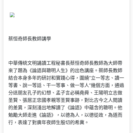
蔡恒奇師長教師講學
中華傳統文明誦讀工程秘書長蔡恒奇師長教師為大師帶
來了題為《論語與聰明人生》的出色講座。蔡師長教師
結合本身多年的研討和實踐心得，圍繞“立一等志、讀一
等書、說一等話、干一等事、做一等人”幾個方面，通過
分送朋友孔子的幻想、孟子言必稱堯舜、王陽明立志做
圣賢、張居正忠國孝親等圣賢事跡，對比古今之人閱讀
的差異，深刻淺出地解讀了《論語》中蘊含的聰明。他
勉勵大師走進《論語》，以德為人，以德從政，為道而
行，表達了對廣年夜師生殷切的希冀。