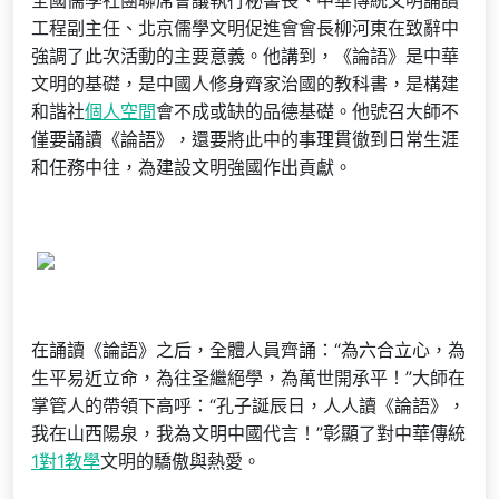
全國儒學社團聯席會議執行秘書長、中華傳統文明誦讀
工程副主任、北京儒學文明促進會會長柳河東在致辭中
強調了此次活動的主要意義。他講到，《論語》是中華
文明的基礎，是中國人修身齊家治國的教科書，是構建
和諧社
個人空間
會不成或缺的品德基礎。他號召大師不
僅要誦讀《論語》，還要將此中的事理貫徹到日常生涯
和任務中往，為建設文明強國作出貢獻。
在誦讀《論語》之后，全體人員齊誦：“為六合立心，為
生平易近立命，為往圣繼絕學，為萬世開承平！”大師在
掌管人的帶領下高呼：“孔子誕辰日，人人讀《論語》，
我在山西陽泉，我為文明中國代言！”彰顯了對中華傳統
1對1教學
文明的驕傲與熱愛。