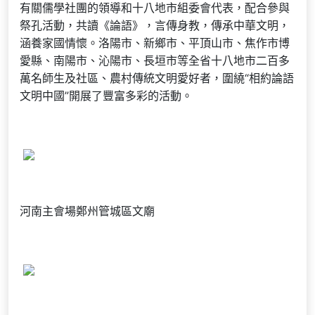
有關儒學社團的領導和十八地市組委會代表，配合參與
祭孔活動，共讀《論語》，言傳身教，傳承中華文明，
涵養家國情懷。洛陽市、新鄉市、平頂山市、焦作市博
愛縣、南陽市、沁陽市、長垣市等全省十八地市二百多
萬名師生及社區、農村傳統文明愛好者，圍繞“相約論語
文明中國”開展了豐富多彩的活動。
河南主會場鄭州管城區文廟