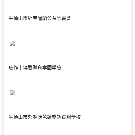
平頂山市經典誦讀公益讀書會
焦作市博愛縣育本國學會
平頂山市郟縣茨芭鎮雙語實驗學校