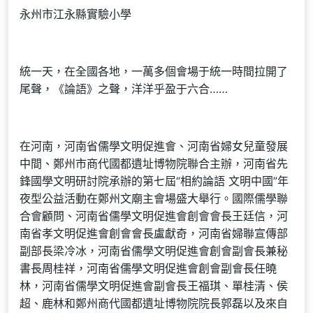
永州市江永縣實驗小學
統一天，在全國各地，一萬多個會場于統一時間拉開了
尾聲，《論語》之聲，洋洋乎盈于六合……
在河南，河南省儒學文明促進會、河南省婦女兒童發展
中間、鄭州市商代國都遺址博物院聯合主辦，河南省先
鋒國學文明研討院承辦的第七屆“相約論語 文明中國”年
夜型公益活動在鄭州文廟主會場盛大舉行。國際儒學聯
合會顧問、河南省儒學文明促進會創會會長王廷信，河
南省孝文明促進會創會會長盧獻奇，河南省婦聯宣傳部
副部長梁冷冰，河南省儒學文明促進會創會副會長兼秘
書長周桂祥，河南省儒學文明促進會創會副會長任曉
林，河南省儒學文明促進會副會長王福琪、單桂清、侯
超、鹿林和鄭州商代國都遺址博物院院長郭磊以及來自