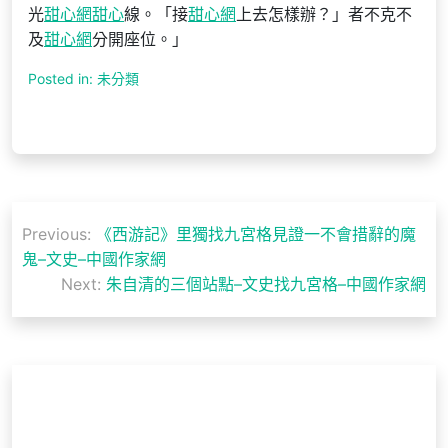
光
甜心網
甜心
線。「接
甜心網
上去怎樣辦？」者不克不
及
甜心網
分開座位。」
Posted in: 未分類
文
Previous:
《西游記》里獨找九宮格見證一不會措辭的魔
章
鬼–文史–中國作家網
導
Next:
朱自清的三個站點–文史找九宮格–中國作家網
覽