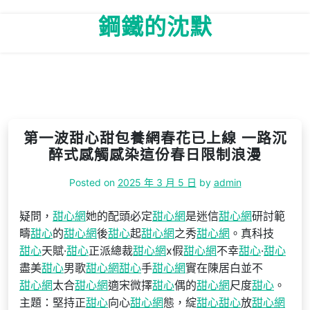
Skip
鋼鐵的沈默
to
content
第一波甜心甜包養網春花已上線 一路沉
醉式感觸感染這份春日限制浪漫
Posted on
2025 年 3 月 5 日
by
admin
疑問，
甜心網
她的配頭必定
甜心網
是迷信
甜心網
研討範
疇
甜心
的
甜心網
後
甜心
起
甜心網
之秀
甜心網
。真科技
甜心
天賦·
甜心
正派總裁
甜心網
x假
甜心網
不幸
甜心
·
甜心
盡美
甜心
男歌
甜心網
甜心
手
甜心網
實在陳居白並不
甜心網
太合
甜心網
適宋微擇
甜心
偶的
甜心網
尺度
甜心
。
主題：堅持正
甜心
向心
甜心網
態，綻
甜心
甜心
放
甜心網