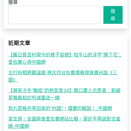
搜尋
搜
尋
近期文章
【舊日貧苦村現今的樣子容貌】牯牛山的洋芋“開了花”_
查包養心得中國網
古打扮相將顯溫順 林志玲台包養價格現身廣州說《三
國》
【尋覓冷冬“戰疫”的熱苦衷34】龍口農人志愿者：新穎
草莓森和診所減重送一線
到九宮格共享回來的“村超”，擂響的戰鼓！_中國網
習言道｜全國兩會查包養網站比擬，習近平再談配合富
饒_中國網