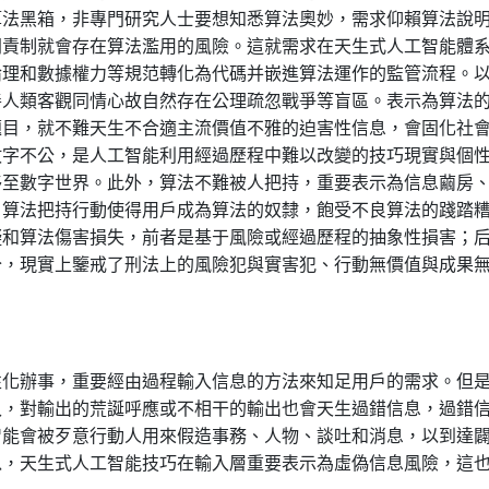
算法黑箱，非專門研究人士要想知悉算法奧妙，需求仰賴算法說
問責制就會存在算法濫用的風險。這就需求在天生式人工智能體
倫理和數據權力等規范轉化為代碼并嵌進算法運作的監管流程。
善人類客觀同情心故自然存在公理疏忽戰爭等盲區。表示為算法
題目，就不難天生不合適主流價值不雅的迫害性信息，會固化社
數字不公，是人工智能利用經過歷程中難以改變的技巧現實與個
移至數字世界。此外，算法不難被人把持，重要表示為信息繭房
。算法把持行動使得用戶成為算法的奴隸，飽受不良算法的踐踏
礙和算法傷害損失，前者是基于風險或經過歷程的抽象性損害；
分，現實上鑒戒了刑法上的風險犯與實害犯、行動無價值與成果
性化辦事，重要經由過程輸入信息的方法來知足用戶的需求。但
入，對輸出的荒誕呼應或不相干的輸出也會天生過錯信息，過錯
智能會被歹意行動人用來假造事務、人物、談吐和消息，以到達
以，天生式人工智能技巧在輸入層重要表示為虛偽信息風險，這