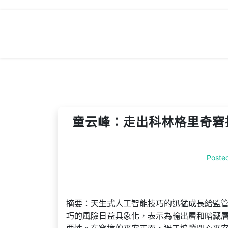
Skip
to
content
童云峰：走出科林格里奇窘
Poste
摘要：天生式人工智能技巧的迅猛成長給監
巧的風險日益具象化，表示為輸出層和暗藏