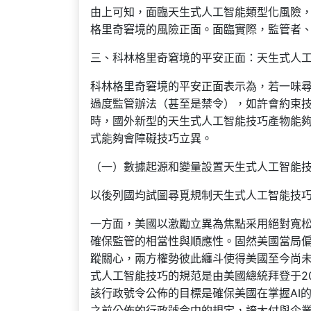
由上可知，面臨天生式人工智能類型化風險
格里奇窘境的風險正面。面臨實際，監管者
三、科林格里奇窘境的平安正面：天生式人
科林格里奇窘境的平安正面表示為，若一味
過度監管辦法（甚至是禁令），如許會約束
時，國外新型的天生式人工智能技巧產物能
式能夠會障礙技巧立異。
（一）數據起源和變量設置天生式人工智能
以後列國均試圖尋覓規制天生式人工智能技
一方面，美國以激勵立異為焦點采用絕對寬
確保監管的相當性與順應性。固然美國當局
蹤關心，兩方權勢彼此纏斗使得美國至今尚
式人工智能技巧的規范是由美國總統拜登于20
該行政號令公佈的目標是確保美國在掌握AI
之前公佈的行政號令中的規定，誇大付與企業