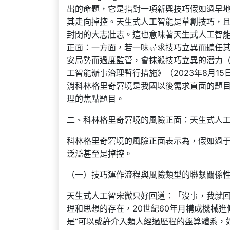
出的命題，它是指對一項新興技巧假如過早
其走向掉控。天生式人工智能是草創技巧，
封閉的大志壯志。這也意味著天生式人工智
正面：一方面，若一味尋求技巧立異而聽任
安局勢而過度監管，會抹殺技巧立異的潛力
工智能辦事治理暫行措施》（2023年8月1
消科林格里奇窘境是我國以後需求直面的題
理的焦點題目。
二、科林格里奇窘境的風險正面：天生式人
科林格里奇窘境的風險正面表示為，假如過
泛濫甚至是掉控。
（一）技巧運作流程與風險類型的聯繫關係
天生式人工智宋微只好回道：「沒事，我就回
理和思想的存在，20世紀60年月構成機械進
是“可以或許介入類人經過歷程的盤算體系，