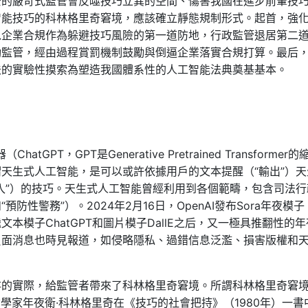
安的嚴苛式監管會反噬技巧立異的空間、傷害我國在進步前輩技
智能技巧的科林格里奇窘境，應該確立靜態規制形式。起首，強
以企業合規作為躲避技巧風險的第一道防地，行政監管退居第二
動監管，經由過程賞罰機制鼓勵與倒逼企業落實合規打算。最后
法的實驗性摸索為塑造我國體系性的人工智能法典奠基基本。
PT，GPT是Generative Pretrained Transformer的
天生式人工智能，是可以或許依據用戶的文本提醒（“輸出”）天
入”）的技巧。天生式人工智能曾經利用到各個範疇，包含司法行
性警務”）。2024年2月16日，OpenAI發布Sora年夜模子
模子ChatGPT和圖片模子DallE之后，又一極具推翻性的
負面消息也時見報道，如侵略隱私、過錯信息泛濫、損害版權和
存的實際，給監管者帶來了科林格里奇窘境。所謂科林格里奇窘
是英國技巧哲學家年夜衛·科林格里奇在《技巧的社會把持》（1980年）一