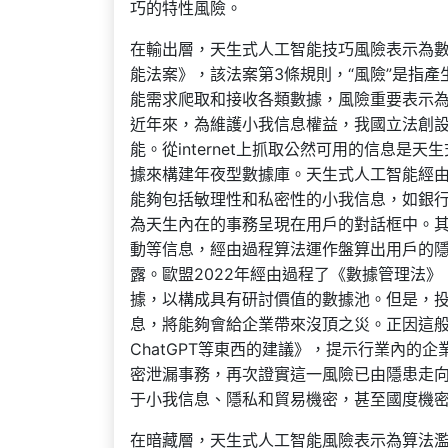
巧的特性風險。
在輸出層，天生式人工智能技巧風險表示為數據
能法案》，該法案第3條規則，“風險”是指
能需求爬取和接收各類數據，風險重要表示
近年來，為維護小我信息權益，我國立法創
能。從internet上抓取公然可用的信息
據來構建年夜型數據庫。天生式人工智能經
能夠包括敏理性和私密性的小我信息，如銀
為天生內在的事務呈現在用戶的對話框中。
動等信息，經由過程算法運作盤算出用戶的
露。歐盟2022年經由過程了《數據管理法
據，以構成具有研討價值的數據池。但是，
息，將能夠會給企業帶來沒頂之災。正因這
ChatGPT等東西的建議》，提示行業內
密泄漏事務，再次證實這一風險已由隱患走
于小我信息、隱私和貿易機密，甚至國度機
在暗藏層，天生式人工智能風險表示為算法