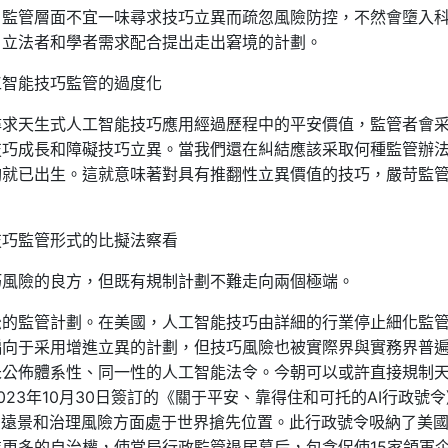
，監管層面不宜一味尋求技巧立異而疏忽風險防控，不然會墮入
、立法者和學者需求配合提出走出窘境的計劃。
工智能技巧監管的過度化
尋求天生式人工智能技巧應用經過歷程中的平安價值，監管者會
技巧成長和障礙技巧立異。當我們還在糾結應該采取何種監管辦
夠就已出生。這就意味著對具有推翻性立異價值的技巧，嚴苛監
技巧監管形式的比擬法察看
巧風險的良方，但既有規制計劃不難走向兩個極端。
松的監管計劃。在美國，人工智能技巧由詳細的行業停止細化監
偏向于采用增進立異的計劃，但技巧風險也被實際界與實務界普
未公佈體系性、同一性的人工智能法令。今朝可以或許直接規制
23年10月30日簽訂的《關于平安、靠得住和可托的AI行政號
的遠景和治理風險方面處于世界搶先位置。此行政號令吸納了美
更多的自治權，使當局行政監管退居幕后，包含促使15家領軍