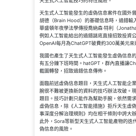
天生式人工智能技巧的特性風險。
天生式人工智能發生的虛偽信息案件在國外曾經
胡德（Brain Hood）的基礎信息時，過
華盛頓年夜學法學傳授喬納森·特利（Jonath
例如人工智能給出的過錯謎底直接招致投資公司A
OpenAI每月為ChatGPT破費約300萬美
我國也產生了天生式人工智能發生虛偽信息的案
有五分鐘下班時間。hatGPT，群內直播讓
截圖轉發，招致過錯信息傳佈。
面臨前述虛偽信息題目，天生式人工智能企
腕很不難被更換新的資料的技巧辦法攻破。
題目。技巧計劃只能作為幫助手腕，依然需
虛偽信息，除《人工智能措施》拒斥天生虛
事深度分解治理規則》均在相干條則中誇大
此外，Sora等新型天生式人工智能產物的
偽信息的風險。