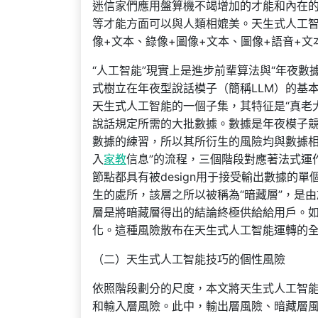
迷信家們應用盤算機不竭增加的才能和內在
等才能方面可以與人類相媲美。天生式人工智
像+文本、錄像+圖像+文本、圖像+語音+文
“人工智能”現實上是進步前輩算法與“年夜
式樹立在年夜型說話模子（簡稱LLM）的基
天生式人工智能的一個子集，其特征是“真老
說話規定所需的大批數據。數據是年夜模子
數據的練習，所以其所衍生的風險均與數據相
入
家教
信息”的流程，三個階段對應著法式運
節點都具有被design用于接受輸出數據的
生的處所，該層之所以被稱為“暗藏層”，是
層是將暗藏層得出的結論終極供給給用戶。
化。這種風險散布在天生式人工智能運轉的
（二）天生式人工智能技巧的個性風險
依照階段劃分的尺度，本文將天生式人工智
和輸入層風險。此中，輸出層風險、暗藏層