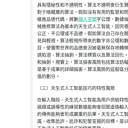
具有隱秘性和不通明性。算法不通明會衍生
對于暗藏層的算法，假如沒有有用的監管和
植進品德代碼，將數
個人空間
字公理、數據
械進修算法為基本的天生式人工智能，因完
公正、不公理或不品德，假如算法自己存在
見與輕視。算法輕視所帶來的數字非公理和
目，使實際世界的品德景況被毫無保存地轉
誘陷溺、算法抽剝、算法標簽以及算法回化
和抽剝。現實上，算法損害風險包括算法妨
是基于成果的詳細損害。算法風險的這般區
值的劃分。
（三）天生式人工智能技巧的特性風險
在輸入階段，天生式人工智能為用戶供給特
過錯或誤導性的練習數據能夠會招致虛偽輸
的傳佈能夠會形成嚴重的后果。天生式人工
謠、收集訛詐、訛詐和犯警宣揚的目標。是