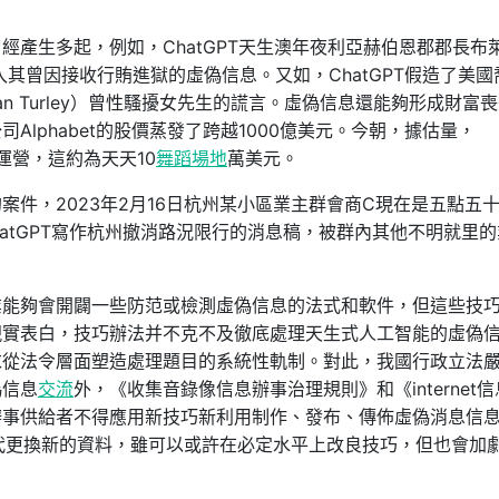
產生多起，例如，ChatGPT天生澳年夜利亞赫伯恩郡郡長布萊
錯輸入其曾因接收行賄進獄的虛偽信息。又如，ChatGPT假造了美國
an Turley）曾性騷擾女先生的謊言。虛偽信息還能夠形成財富
lphabet的股價蒸發了跨越1000億美元。今朝，據估量，
元來運營，這約為天天10
舞蹈場地
萬美元。
件，2023年2月16日杭州某小區業主群會商C現在是五點五
ChatGPT寫作杭州撤消路況限行的消息稿，被群內其他不明就里
業能夠會開闢一些防范或檢測虛偽信息的法式和軟件，但這些技
現實表白，技巧辦法并不克不及徹底處理天生式人工智能的虛偽
求從法令層面塑造處理題目的系統性軌制。對此，我國行政立法
偽信息
交流
外，《收集音錄像信息辦事治理規則》和《internet
辦事供給者不得應用新技巧新利用制作、發布、傳佈虛偽消息信
迭代更換新的資料，雖可以或許在必定水平上改良技巧，但也會加