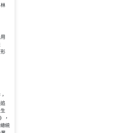
科林
采用
法
管形
管，
遍追
天生
令》，
國總統
企業