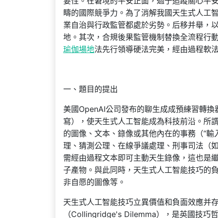
要性。在窘境的平安正面，過于追蹤關心平
疇的國際競爭力。為了消解我國天生式人工
業自治與行政監管都處於劣勢。后移并舉，
地。其次，合規後果監管機制替換全流程行
瑜伽場地
法先行領導硬法完美，經由過程軟
一、題目的提出
美國OpenAI公司發布的聊生成成預練習轉換器（ChatG
寫），使天生式人工智能成為科技前沿。所謂
的圖像、文本、錄像或其他內在的事務（“輸
理、猜測公理、在線爭議處理、刑事司法（如“預防
需經由過程文本即可主動天生錄像，這也是繼文本
子產物。與此同時，天生式人工智能技巧的
非自愿的圖像等。
天生式人工智能技巧立異價值和負面效應并
（Collingridge's Dilemma），