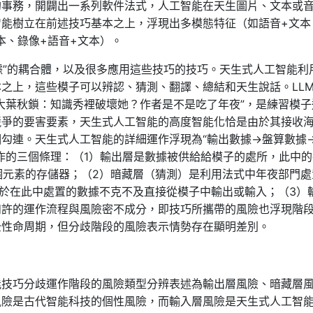
的事務，開闢出一系列軟件法式，人工智能在天生圖片、文本或
能樹立在前述技巧基本之上，浮現出多模態特征（如語音+文本
本、錄像+語音+文本）。
數據”的耦合體，以及很多應用這些技巧的技巧。天生式人工智能利
本之上，這些模子可以辨認、猜測、翻譯、總結和天生說話。LL
大葉秋鎖：知識秀裡破壞她？作者是不是吃了年夜”，是練習模子
競爭的要害要素，天生式人工智能的高度智能化恰是由於其接收
勾連。天生式人工智能的詳細運作浮現為“輸出數據→盤算數據
作的三個條理：（1）輸出層是數據被供給給模子的處所，此中的
單個元素的存儲器；（2）暗藏層（猜測）是利用法式中年夜部門處
由於在此中處置的數據不克不及直接從模子中輸出或輸入；（3）
如許的運作流程與風險密不成分，即技巧所攜帶的風險也浮現階
全性命周期，但分歧階段的風險表示情勢存在顯明差別。
能技巧分歧運作階段的風險類型分辨表述為輸出層風險、暗藏層
風險是古代智能科技的個性風險，而輸入層風險是天生式人工智