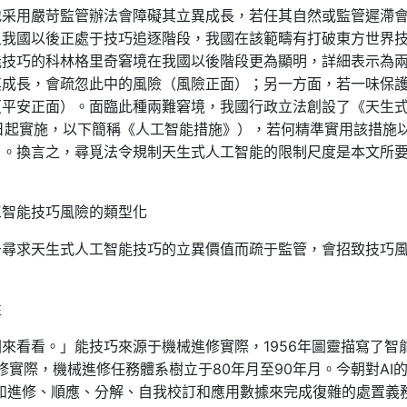
地采用嚴苛監管辦法會障礙其立異成長，若任其自然或監管遲滯
且我國以後正處于技巧追逐階段，我國在該範疇有打破東方世界
能技巧的科林格里奇窘境在我國以後階段更為顯明，詳細表示為
其成長，會疏忽此中的風險（風險正面）；另一方面，若一味保
（平安正面）。面臨此種兩難窘境，我國行政立法創設了《天生
5日起實施，以下簡稱《人工智能措施》），若何精準實用該措施
目。換言之，尋覓法令規制天生式人工智能的限制尺度是本文所
工智能技巧風險的類型化
于尋求天生式人工智能技巧的立異價值而疏于監管，會招致技巧
性
來看看。」能技巧來源于機械進修實際，1956年圖靈描寫了智
修實際，機械進修任務體系樹立于80年月至90年月。今朝對AI
如進修、順應、分解、自我校訂和應用數據來完成復雜的處置義務