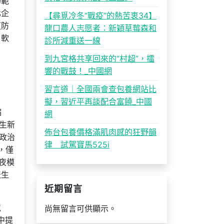
巧範
化企
【尋覓冷冬“戰疫”的熱苦衷34】
道防
龍口農人志愿者：新穎草莓森和
，軟
診所減重送一線
到九宮格共享回來的“村超”，擂
響的戰鼓！_中國網
習言道｜全國兩會查包養網站比
擬，習近平再談配合富饒_中國
縮
網
生新
佈台包養價格滿肌肉感的狂野韻
政治
律 試駕寶馬525i
，僅
年夜模
天生
近期留言
境
尚無留言可供顯示。
書中提