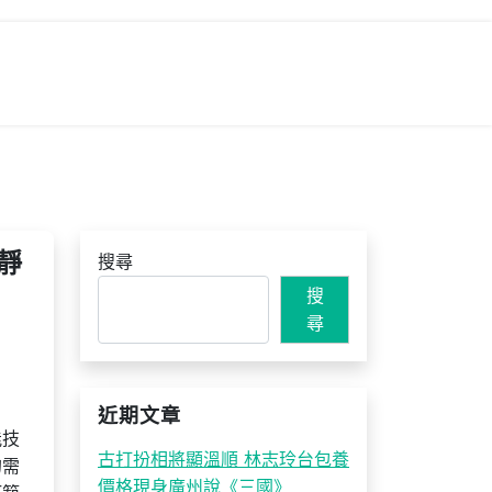
靜
搜尋
搜
尋
近期文章
能技
古打扮相將顯溫順 林志玲台包養
的需
價格現身廣州說《三國》