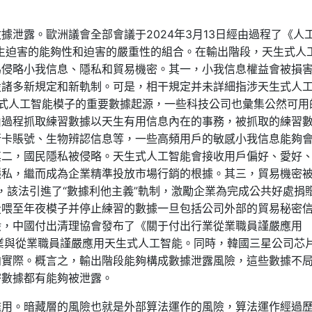
泄露。歐洲議會全部會議于2024年3月13日經由過程了《人
產生迫害的能夠性和迫害的嚴重性的組合。在輸出階段，天生式人
為侵略小我信息、隱私和貿易機密。其一，小我信息權益會被損
設諸多新規定和新軌制。可是，相干規定并未詳細指涉天生式人
是天生式人工智能模子的重要數據起源，一些科技公司也彙集公然可用
由過程抓取練習數據以天生有用信息內在的事務，被抓取的練習
行卡賬號、生物辨認信息等，一些高頻用戶的敏感小我信息能夠
其二，國民隱私被侵略。天生式人工智能會接收用戶偏好、愛好
隱私，繼而成為企業精準投放市場行銷的根據。其三，貿易機密
》，該法引進了“數據利他主義”軌制，激勵企業為完成公共好處捐
投喂至年夜模子并停止練習的數據一旦包括公司外部的貿易秘密
般，中國付出清理協會發布了《關于付出行業從業職員謹嚴應用
的企業與從業職員謹嚴應用天生式人工智能。同時，韓國三星公司芯
向實際。概言之，輸出階段能夠構成數據泄露風險，這些數據不
密數據都有能夠被泄露。
濫用。暗藏層的風險也就是外部算法運作的風險，算法運作經過