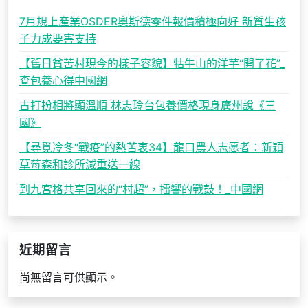
7月規上產業OSDER奧斯德零件報價積極向好 新質生孩
子力成要害支持
【舊日貧苦村現今的樣子容貌】牯牛山的洋芋“開了花”_
查包養心得中國網
古打扮相將顯溫順 林志玲台包養價格現身廣州說《三
國》
【尋覓冷冬“戰疫”的熱苦衷34】龍口農人志愿者：新穎
草莓森和診所減重送一線
到九宮格共享回來的“村超”，擂響的戰鼓！_中國網
近期留言
尚無留言可供顯示。