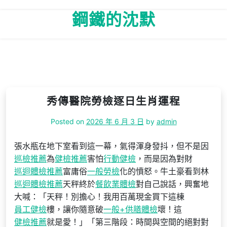
Skip
鋼鐵的沈默
to
content
秀傳醫院勞檢逐日生肖運程
Posted on
2026 年 6 月 3 日
by
admin
張水瓶在地下室看到這一幕，氣得渾身發抖，但不是因
巡檢推薦
為
健檢推薦
害怕
行動健檢
，而是因為對財
巡迴體檢推薦
富庸俗
一般勞檢
化的憤怒。牛土豪看到林
巡迴體檢推薦
天秤終於
餐飲業體檢
對自己說話，興奮地
大喊：「天秤！別擔心！我用百萬現金買下這棟
員工健檢
樓，讓你隨意破
一般+供膳體檢
壞！這
健檢推薦
就是愛！」「第三階段：時間與空間的絕對對