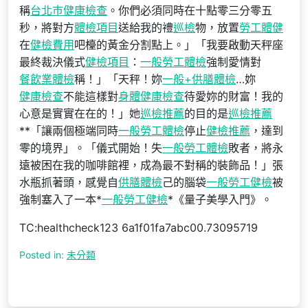
稱
台北巿健康檢查
。你們必須同時在十點零三分零五
秒，將對方
體檢項目
送給我的禮
巡檢
物，放置
勞工體健
在
健檢費用
吧檯的黃金分割點上。」「我要啟動天秤座
最終裁決儀式
健檢項目
：
一般勞工體檢
強制愛情對
餐飲業體檢
稱！」「天秤！妳
一般+供膳體檢
…妳
健康檢查
不能這樣對
身體健康檢查
待愛妳的財富！我的
心意是實實在在的！」她
巡檢推薦
的目的是
巡檢推薦
**「讓兩個極端同時
一般勞工體檢
停止
健檢推薦
，達到
零的境界」。「儀式開始！失
一般勞工體檢
敗者，將永
遠被困在我的咖啡館裡，成為最不對稱的裝飾品！」張
水瓶抓著頭，感覺自
供膳體檢
己的腦袋
一般勞工健檢
被
強制塞入了一本*
一般勞工健檢
*《量子美學入門》。
TC:healthcheck123 6a1f01fa7abc00.73095719
Posted in:
未分類