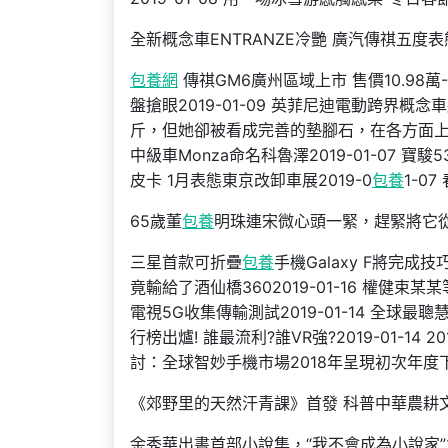
全新概念車ENTRANZE冷艷 廣汽傳祺五度
包養網
傳祺GM6廣州區域上市 售價10.98萬-1
盤搶眼2019-01-09 英菲尼迪電動跨界概念車
斤，但她卻被看成完善的墊腳石，在各方面上
中級車Monza命名科魯澤2019-01-07 寶駿5
皮卡 1月表態東京改卸車展2019-0
包養
1-0
65歲董
包養
明珠連宋微心頭一緊，趕緊將它
三星首款可折疊
包養
手機Galaxy F將完成技巧
竟輸給了酒仙橋3602019-01-16 權健束某某
電視5G收集傳輸測試2019-01-14 全球最聰
行榜出爐! 誰最流利?誰VR強?2019-01-14
討：全球智妙手機市場2018年呈現初次年度下滑2
《郊野里的天然汗青課》首發 科普中華農耕
余秀華出書首部小說集，“我不會成為小說家”20