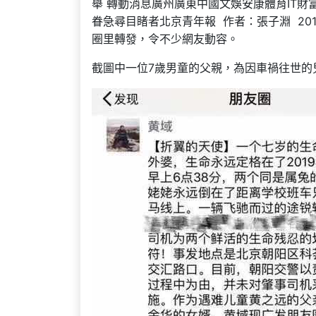
舉 轉動消息廣州廣東中國文娛安康體育IT財富
眷急尋目睹者北京青年報 作者：張子淵 2019
圈里轉發，令不少網友動容。
截圖中一位7歲男童的父親，為因車禍往世的