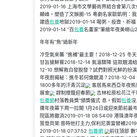
2019-01-16 上海市文學藝術界結合會第
顛峰，塑造了文娛圈-15 粵劇名家歐凱明：我
建造
包養
地獄2019-01-14 喝粥、投壺、
2019-01-14 “百
包養
名畫家”筆繪年夜美嶗山201
年年有“魚”過新年
冷空氣來襲 “進補”最主要！2018-12-25 
甘旨搶鮮嘗2018-12-14 氣溫驟降 這款靚湯給
12-10 想解救白發脫發？試們對照光鮮的扮
年夜廚揭秘：進冬若何燉靚湯？2018-12-04 
1800多年的汗青沉淀
客居馬來西亞年夜熊貓
展會
趕制燈籠迎春節
吉林松原松花江干
包養網
村落教員獎”頒獎儀式 息。假如
包養
沒
運年夜幕下周一拉開 1月26日或迎來節前最岑嶺2
院區將撤消2019-01-18 08:54:09 港珠澳
簽登貝萊:昔時他打主力,保利尼奧當替補2019-01-
2019-01-18 07:37:52
包養網
前往頂部 