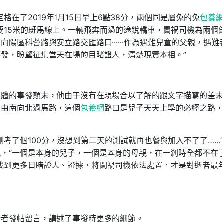
在了2019年1月15日早上6點38分，兩個同是屬兔的兔
包養
只要15米的斑馬線上。一輛飛奔而過的途銳轎車，闖禍司機為兩個
陽區科薈路與安立路交匯路口······作為遇難兒童的父親，遇難
發，盼望征集當天在場的目睹證人，清楚現實本相。”
具體的事發顛末，他由于沒有在現場合以了解的跟文字描寫的差
道由南向北過馬路，這個
包養網
路口是兒子天天上學的必經之路
考了個100分，沒想到第二天的測試就再也餐與加入不了了……
，“一個是本身的兒子，一個是本身的母親，在一剎時全都不在
找到更多目睹證人、證據，將闖禍司機依法處置，才是對逝者最
睹者發帖留言，講述了事發時更多的細節。