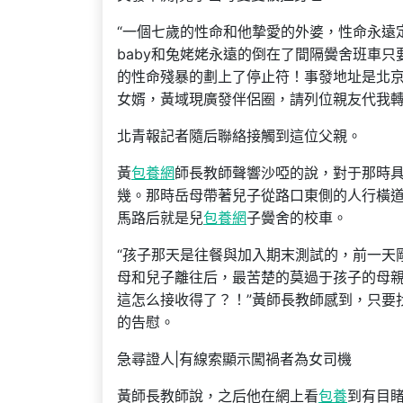
“一個七歲的性命和他摯愛的外婆，性命永遠定格
baby和兔姥姥永遠的倒在了間隔黌舍班車
的性命殘暴的劃上了停止符！事發地址是北京向
女婿，黃域現廣發伴侶圈，請列位親友代我轉
北青報記者隨后聯絡接觸到這位父親。
黃
包養網
師長教師聲響沙啞的說，對于那時
幾。那時岳母帶著兒子從路口東側的人行橫
馬路后就是兒
包養網
子黌舍的校車。
“孩子那天是往餐與加入期末測試的，前一天剛
母和兒子離往后，最苦楚的莫過于孩子的母親
這怎么接收得了？！”黃師長教師感到，只要
的告慰。
急尋證人|有線索顯示闖禍者為女司機
黃師長教師說，之后他在網上看
包養
到有目