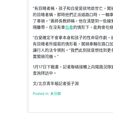
“有目睹者稱，孩子和白叟是就地逝世亡，闖
的目睹者稱，那時他們正派過路口時，一輛
了車禍。”黃師長教師稱，他在清楚到一些線
隔離帶，在沒有車
包養
的情形下，能夠會在綠
“白叟確定不會拿本身和孩子的性命惡作劇，
有目睹者所描寫的情形看，闖禍車輛在路口
讓行人的法令規則。“我們此刻就是想找到更
置闖禍司機。”
1月17日下戰書，記者聯絡接觸上向陽路況
查詢拜訪中。
文/北京青年報記者張子淵
Posted in: 未分類