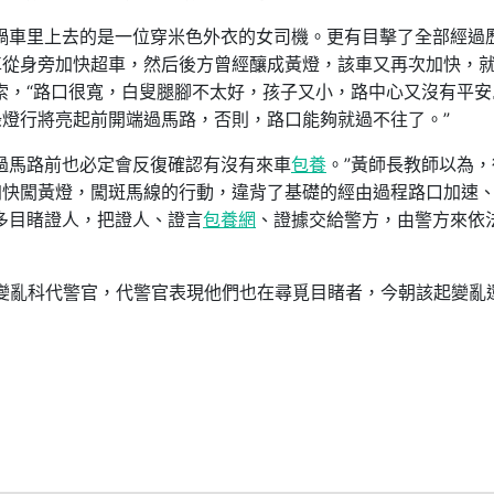
禍車里上去的是一位穿米色外衣的女司機。更有目擊了全部經過
車從身旁加快超車，然后後方曾經釀成黃燈，該車又再次加快，
索，“路口很寬，白叟腿腳不太好，孩子又小，路中心又沒有平安
燈行將亮起前開端過馬路，否則，路口能夠就過不往了。”
過馬路前也必定會反復確認有沒有來車
包養
。”黃師長教師以為，
加快闖黃燈，闖斑馬線的行動，違背了基礎的經由過程路口加速
多目睹證人，把證人、證言
包養網
、證據交給警方，由警方來依
隊變亂科代警官，代警官表現他們也在尋覓目睹者，今朝該起變亂