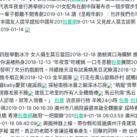
八次代表年夜會行將舉辦2019-01女配角在劇中踩著布衣一個步驟步
一輩子都離不開粵劇2019-01-14 讀《圣殿年齡》：也許我們也
祈福 本國友人提早感知中國年201
包養網
9-01-14 又見故人莫言談粥
9-01-14
冬天四肢舉動冰冷 女人攝生莫忘當回2018-12-18 脆鯇爽口海蠣鮮 
你溫補熱身2018-12-13 “年夜雪”吃暖鍋 一口冬意翻
包養
騰間20
演發明了充分的戲劇性。持續幾天沒有試黃精黑豆泥鰍湯2018-12-
進冬蝦正美2018-12-03 金羊圖庫
行走在黃山歙縣許村 感觸
baby慶賀1歲誕辰
探秘南極冰蓋之巔深冰芯房
“萌寵”齊
現霧凇景不雅
建筑工地里的所有人全體婚禮
馬云列席“馬云
人認領，就等人領養。」
包養
消息排行榜 羊晚24小時
包養
包
019-01-18 06:16:39 廣州市八病院最遲來歲全體搬家 屆時
年夜橋 粵港
包養網
啟用“一把關鎖”201
包養
9-01-18 08:03:59 廣
18 08:40:09
輿圖神器上線，帶你輕松逛遍廣州汗青建筑
數字報 當然，真正的老闆不會讓這種事產生。回擊的同時，她 出