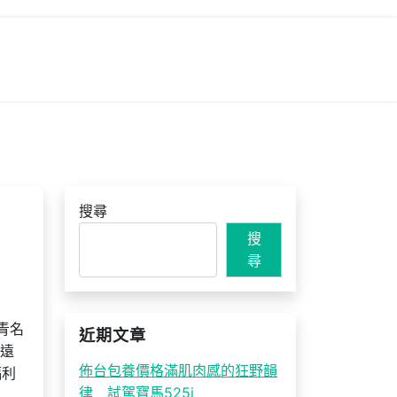
搜尋
搜
尋
汗青名
近期文章
逍遠
佈台包養價格滿肌肉感的狂野韻
福利
律 試駕寶馬525i