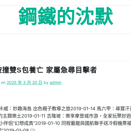
鋼鐵的沈默
撞雙S包養亡 家屬急尋目擊者
 on
2025 年 3 月 20 日
by
admin
蘭卡威：妙趣海島 出色親子教導之旅2019-01-14 馬六甲：尋寶
好的主題樂土2019-01-11 吉隆坡：樂享摩登城市游，全家玩聚好
讓小伴侶“幻想成真”2019-01-10 同程藝龍與國航聯手送冷假機票
2019-01-08