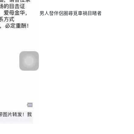
男人發伴侶圈尋覓車禍目睹者