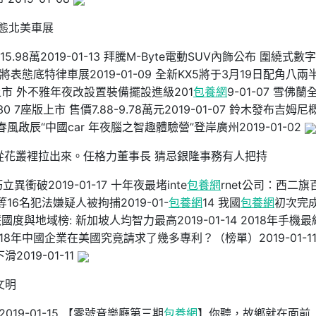
表態北美車展
5.98萬2019-01-13 拜騰M-Byte電動SUV內飾公布 圍繞式數
將表態底特律車展2019-01-09 全新KX5將于3月19日配角八兩
市 外不雅年夜改設置裝備擺設進級201
包養網
9-01-07 雪佛蘭
30 7座版上市 售價7.88-9.78萬元2019-01-07 鈴木發布吉姆尼
7 春風啟辰“中國car 年夜腦之智趣體驗營”登岸廣州2019-01-02
從花叢裡拉出來。任格力董事長 猜忌銀隆事務有人把持
立異衝破2019-01-17 十年夜最堵inte
包養網
rnet公司：西二旗
等16名犯法嫌疑人被拘捕2019-01-
包養網
14 我國
包養網
初次完成
慧國度與地域榜: 新加坡人均智力最高2019-01-14 2018年手機
 2018年中國企業在美國究竟請求了幾多專利？（榜單）2019-01-11
019-01-11
文明
19-01-15 【零號音樂廳第三期
包養網
】你聽，故鄉就在面前