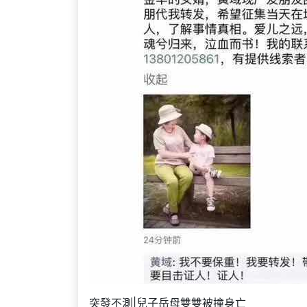
突發不測|兒子岳母雙雙被撞身亡