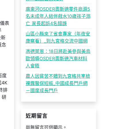
廣東河OSDER奧斯德零件商源5
名未成年人結伴戲水10歲孩子溺
字儀表
亡 家長起訴4名錯誤
半
山區小縣來了省會專家（年夜安
全新
康察看）_到九宮格交流中國網
概念
馮德萊恩：18日將赴美參與美烏
歐領導OSDER奧斯德汽車材料
人會晤
百度
農人因貧苦不體到九宮格共享檢
4K
裸露醫保短板_中國成長門戶網
最終排
－國度成長門戶
 研
近期留言
尚無留言可供顯示。