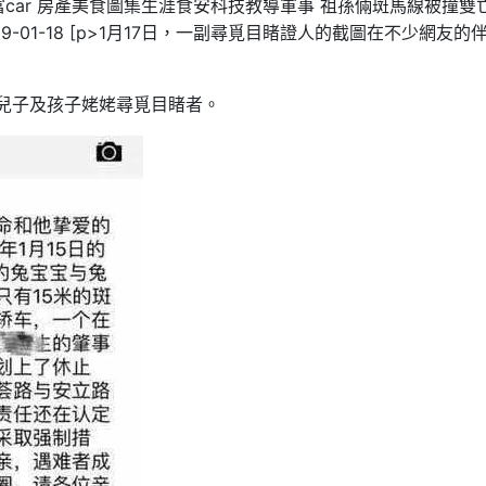
car 房產美食圖集生涯食安科技教導軍事 祖孫倆斑馬線被撞雙亡
-01-18 [p>1月17日，一副尋覓目睹證人的截圖在不少網友的
兒子及孩子姥姥尋覓目睹者。