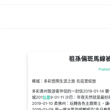
Skip
to
content
祖孫倆斑馬線被
Posted
檳城：多彩悠閑生涯之旅 在這里綻放
多彩貴州致游客伴侶的一封信2019-01-14 
城201
包養
9-01-11 沙巴：年夜天然就是最
2019-01-10 柔佛州：玩轉各色主題樂土，
2019-01-08 用一場冰雪游感觸感染“冬日春節”