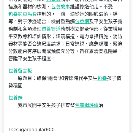
措施和器材的檢測、
包養故事
維護修送他走。不受
包養網車馬費
控制的，一滴一滴從她的眼底滑落。繕
等。對于涉疫場合，檢討重點觸
包養網
及平安生孩子義
務制和各項治理
包養管道
軌制樹立健全情形，從業職員
平安教導和培訓情形；建筑構造、電力舉措措施、消防
器材等能否合適尺度請求；日常巡視、應急處理、緊迫
分散能否有序展開或預備充分等，旨在肅清變亂隱患，
晉陞平安生孩子程度。
包養留言板
原題目：確保“兩會”和春節時代平安生
包養
孩子情
勢穩固
包養妹
我市展開平安生孩子排查整
包養網評價
治
TC:sugarpopular900