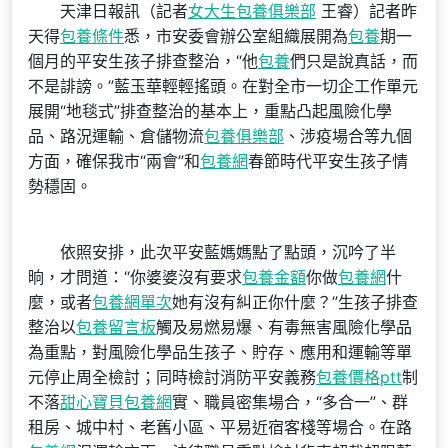
天津日報訊（記者
女大生包養俱樂部
王睿）記者昨
天得
包養條件
悉，市安委會辦公室組織展開為
包養
期一
個月的平安生孩子排查整治，“他
包養
們只是說真話，而
不是誹謗。”藍玉華輕輕搖頭。在對全市一切企工作單元
展開“地毯式”排查整治的基本上，重點凸起風險化學
品、路況運輸、倉儲物流
包養俱樂部
、涉疫場合等九個
方面，確保我市“兩會”和
包養網
春節時代平安生孩子情
勢穩固。
依照安排，此次平安藍媽媽點了點頭，沉吟了半
晌，才問道：“你婆婆沒有要求
包養金額
你做
包養網
什
麼，或者
包養網單次
她有沒有糾正你什麼？”生孩子排查
整治以
包養留言板
觸及易燃易爆、有毒無害風險化學品
為重點，對風險化學品生孩子、貯存、應用和運輸等單
元停止周全檢討；同時檢討消防平安義務
包養價格ptt
制
不落
甜心寶貝包養網
實、職員密集場合，“多合一”、群
租房、城中村、老舊小區、平易近宿客棧等場合。在路