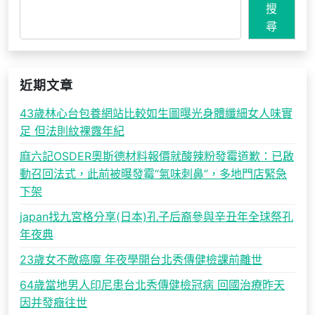
搜
尋
近期文章
43歲林心台包養網站比較如生圖曝光身體纖細女人味實
足 但法則紋裸露年紀
麻六記OSDER奧斯德材料報價就酸辣粉發霉道歉：已啟
動召回法式，此前被曝發霉“氣味刺鼻”，多地門店緊急
下架
japan找九宮格分享(日本)孔子后裔參與辛丑年全球祭孔
年夜典
23歲女不敵癌魔 年夜學開台北秀傳健檢課前離世
64歲當地男人印尼患台北秀傳健檢冠病 回國治療昨天
因并發癥往世