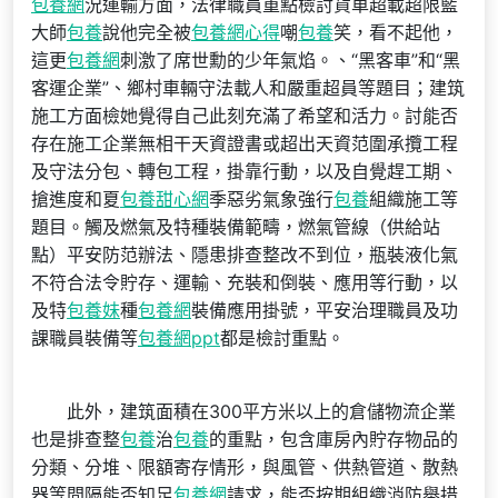
包養網
況運輸方面，法律職員重點檢討貨車超載超限藍
大師
包養
說他完全被
包養網心得
嘲
包養
笑，看不起他，
這更
包養網
刺激了席世勳的少年氣焰。、“黑客車”和“黑
客運企業”、鄉村車輛守法載人和嚴重超員等題目；建筑
施工方面檢她覺得自己此刻充滿了希望和活力。討能否
存在施工企業無相干天資證書或超出天資范圍承攬工程
及守法分包、轉包工程，掛靠行動，以及自覺趕工期、
搶進度和夏
包養甜心網
季惡劣氣象強行
包養
組織施工等
題目。觸及燃氣及特種裝備範疇，燃氣管線（供給站
點）平安防范辦法、隱患排查整改不到位，瓶裝液化氣
不符合法令貯存、運輸、充裝和倒裝、應用等行動，以
及特
包養妹
種
包養網
裝備應用掛號，平安治理職員及功
課職員裝備等
包養網ppt
都是檢討重點。
此外，建筑面積在300平方米以上的倉儲物流企業
也是排查整
包養
治
包養
的重點，包含庫房內貯存物品的
分類、分堆、限額寄存情形，與風管、供熱管道、散熱
器等間隔能否知足
包養網
請求，能否按期組織消防舉措