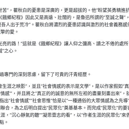
世苦”，瞿秋白的憂患是深廣的，更是超拔的。他“盼望英勇精進
《餓鄉紀程》因此又是高遠、壯闊的，是魯迅所謂的“至誠之聲”
援吾人出于荒冷”。瞿秋白將濃烈的憂患認識與激烈的社會義務感
誠摯的愛。
光亮的路！”這就是《餓鄉紀程》讓人仰之彌高、讀之不倦的處所
誠”之心。
有過專門的深刻思慮，留下了可貴的汗青經歷。
生涯之映影”，並且“社會情感的表示是文學”，是以作家假如“
會情感’”，并且將之“真正的的誠意的無所左袒的盡量刻畫出來”，
指出“社會情感”“社會思惟”恰是以“一種通俗的大眾情感為之先導
聯合，為之后明白提出“民眾化”奠基基本。而完成“民眾化”的要
，“沉心靜氣的聽”“凝思壹志的看”，以“作者生涯的民眾化”來
點。