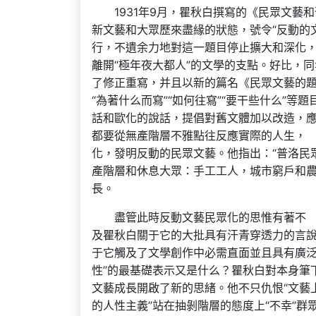
1931年9月，瞿秋白撰寫的《民眾文藝
新文藝和大眾歷來盡緣的狀態，號令“反動的文
行，不遺余力地對這一題目停止擴大和深化，
離開“極年夜大都人”的文學的支點。好比，
了修正重寫，并且以新的篇名《民眾文藝的題
“為著什么而寫”“如何往寫”“要干些什么”
話和歐化的說話，提倡對舊文體加以改造，應
都要從無產階層不雅點往反應實際的人生，
化，發明反動的民眾文藝。他指出：“普洛民
產階層和休息大眾：手工工人，城市窮戶和農
長。
盡管此時反動文藝民眾化的思惟有著不
及瞿秋白關于它的大批具有汗青穿透力的言
于它觸及了文學創作中必需直面並且具有廣泛
性”的最基礎表示又是什么？瞿秋白對本身筆
文藝成長開啟了新的思緒。他不只仇恨“文藝上
的人性主義”站在抽剝階層的態度上“不幸”