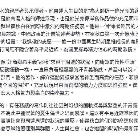
潮水的親歷者與承傳者。他自述人生目的是“為大師辟一條光亮的路
只是他高潔人格的輝煌浮現，也是他光亮偉岸寫作品德的充足明
就是瞿秋白在實際中激烈的時期任務感。他是一個“秉著吃苦的
于擔負認識、中國故事的汗青論述者姿勢，在瞿秋白第一次赴俄時
的坦露：“我進俄的志愿——擔一份中國再生時期思惟成長的義務
里行間無不隱含著為平易近族、為國度探尋精力信心的時期激情。
像“奸商鄉愿主義”那樣“求容于周遭的狀況，向庸眾的惰性垂頭”
與反動運動一樣，一直肩負著輕飄飄的汗青義務感，甚至可以說，
要部門。他的著作、譯介運動異樣承當著神圣而高貴的任務，悲
問全國的溫飽”，充足展現出直面實際的精力力度和思惟強度。瞿
的宏大人格氣力與高尚的崇奉氣力。
時的，有任務感的寫作則往往因對幻想的固執探尋與繁重的汗青義
難不為此中彌漫著的憂生傷世之思而感嘆。這既有平易近族基因
。實際社會與周遭周遭的狀況的重壓，使瞿秋白將個別的命運與
的憂患聯絡著個別與群體、人生與社會，包含遼闊的時期佈景和