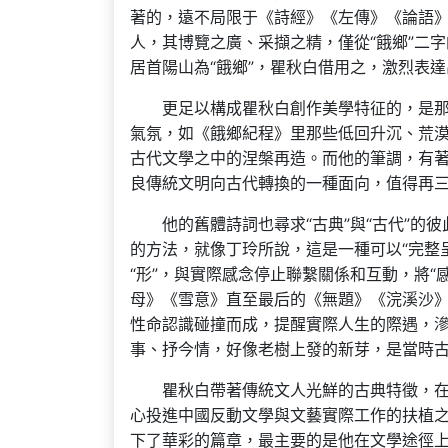
著的，遠不局限于《詩經》《左傳》《論語
人，其博覽之廣、采擷之精，僅從“餓鄉”二
居首陽山為“餓鄉”，瞿秋白借用之，激烈表
更足以構成瞿秋白創作美學特征的，是那
氣氛，如《餓鄉紀程》里那些低回升沉、荒
古代文學之中的涅槃再造。而他的筆調，有
良傳統文明向古代轉換的一種面向，值得再
他的舊體詩詞也尋求“古典”與“古代”
的方法，就像丁玲所說，這是一種可以“完整
“形”，與實際感念停止聯繫關係和互動，將
母》《雪意》直至最后的《無題》《浣溪沙
性命認識碰撞而成，提醒實際人生的際遇，滲
事、抒今情，好像老樹上發的新芽，是當時
瞿秋白帶著傳統文人光鮮的古典特徵，
心投進中國反動文學與文藝實際工作的扶植
下了華彩的篇章，最主要的是他在文學途徑