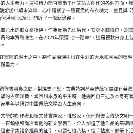
民的人本精力。這種精力簡直貫串于他文論與創作的各個方面，
反動熔爐中顛末淬煉，心中鑄就了一種寶貴的布衣精力，並且與“
若何浮現“民眾化”開辟了一條新途徑。
視如己出的繼女瞿獨伊，作為反動先烈后代，安身本職職位，認
的本質和底色，在2021年榮獲“七一勛章”，這是瞿秋白身上
響。
根在實際的泥土之中，將作品深深扎根在生涯的大水和國民的發明
不懈盡力。
以徜徉書噴鼻之間，對經史子集、古典詩詞甚至傳統字畫都有著濃
深摯的古典涵養。當回想本身的平生時，他幾回再三述及本身有
本身早年以研討中國傳統文學為人生志向。
新文學的創作者和新文藝實際家、批駁家，但他與優良傳統文明
，一直領導和陶冶著他的新文學創作，介入塑造了他作品的基礎
對經史子集諸多經典的征引，可謂七縱八橫，信手拈來。他筆下