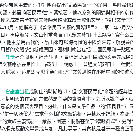
和否決帝國主義的斗爭》明白提出“文藝民眾化”的題目，呼吁盡快
藝，必需‘向著民眾’往”。緊接著，他以系列的闡述與相干的創
使之成為當時右翼文藝陣營推翻或改革歐化文學、“啞巴文學”等
同年10月，他撰寫了《普洛民眾文藝的實際題目》，第二年3月又
目》再度頒發。文章側重會商了民眾文藝“用什么話寫”“寫什么工
等題目。他主意用古代的、讀出來可以聽得懂的中國話來寫，解脫舊
用舊的文體參加新穎原因，題材則應當包括“工國民眾和一貼題
教學
社會關系，社會斗爭”，目標是要讓非民眾的文藝完成民
眾文藝應該在思惟上，認識上，情感上，普通文明題目上，往武
人群眾。”這是馬克思主義“國民性”文藝思惟在那時中國的傳佈
會議室出租
成防止的時期烙印，但“文藝民眾化”命題的經典性
說，對明天的作家而言依然是主要的實際資本。之所以說主要，
意義的幾個要害題目。好比，什么是文學作品中的“國民性”？“
下的“一切通俗人”需求什么樣的文藝論析，寓抽象于詳細，為那
的貴族主義”玩弄、蒙蔽、困惑、恫嚇甚至于“糟踐群眾”，更對
群眾以假充反動文學警戒有加，凡此等等，其內核是基于一種真正