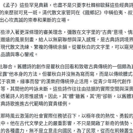
》《孟子》這些罕見典籍，也盡不是只要李杜韓柳歐蘇這些經典
字的來歷就可見一斑。清代散文家管同在《餓鄉記》中稱伯夷、叔
達出心坎真誠的崇奉和果斷的立場。
些滲入著更深條理的審美理念，彌散在文字里的“古典”意境、情
漠邈遠的風景刻畫，給人以無窮聯想與深入感慨，是古典詩詞境
著現代散文洗練、繁複的傳統余韻。從瞿秋白的文字里，可以窺
三品讀與專心鑒戒。
的彼此聯合。舊體詩的創作是瞿秋白回看和致敬古典傳統的一個頗為
呈露”他本身的方法。但瞿秋白并沒無為寫而寫，而是以傳統體式
“感于哀樂，緣事而發”的漢樂府傳統停止活用。從青少年時代創作
》等，其間他的吟詠未斷。這些詩作往往由拮据的實際空間與深
透著詩人的思惟感情。因此，其“體”雖舊，其“用”卻新，以舊體
古典詩歌進進古代範疇的寶貴樣例。
在那時風云激蕩的社會實際任務號召下，以極年夜的熱忱、勇毅
之中。他在古代文學史上的嚴重影響，不只是開啟了新奇的情勢
上的各種盡力，無不是立意走向國民，為了民眾，從而在荊棘叢