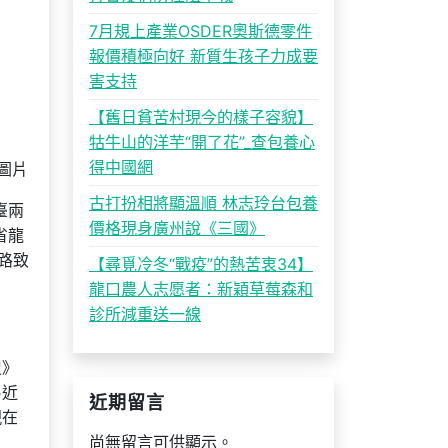
7月規上產業OSDER奧斯德零件
報價積極向好 新質生孩子力成要
害支持
【舊日貧苦村現今的樣子容貌】
牯牛山的洋芋“開了花”_查包養心
得中國網
圖片
古打扮相將顯溫順 林志玲台包養
臺兩
價格現身廣州說《三國》
省龍
路致
【尋覓冷冬“戰疫”的熱苦衷34】
龍口農人志愿者：新穎草莓森和
診所減重送一線
史》
易近
近期留言
現在
尚無留言可供顯示。