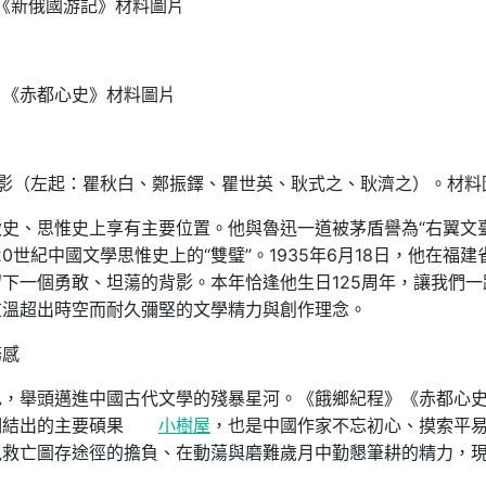
《新俄國游記》材料圖片
《赤都心史》材料圖片
合影（左起：瞿秋白、鄭振鐸、瞿世英、耿式之、耿濟之）。材料
史、思惟史上享有主要位置。他與魯迅一道被茅盾譽為“右翼文
世紀中國文學思惟史上的“雙璧”。1935年6月18日，他在福建
下一個勇敢、坦蕩的背影。本年恰逢他生日125周年，讓我們一
重溫超出時空而耐久彌堅的文學精力與創作理念。
務感
色，舉頭邁進中國古代文學的殘暴星河。《餓鄉紀程》《赤都心
期結出的主要碩果
小樹屋
，也是中國作家不忘初心、摸索平
覓救亡圖存途徑的擔負、在動蕩與磨難歲月中勤懇筆耕的精力，