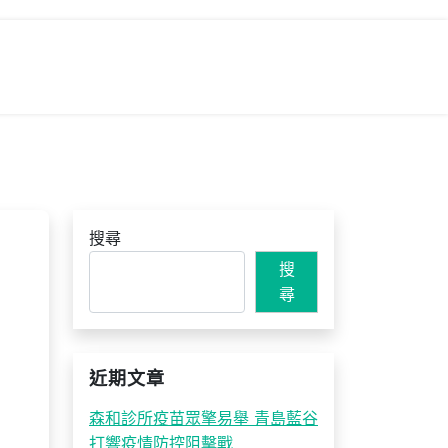
搜尋
搜
尋
近期文章
森和診所疫苗眾擎易舉 青島藍谷
打響疫情防控阻擊戰