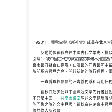
1920年，瞿秋白與《新社會》成員在北京
反動前驅瞿秋白在中國古代文學史、批駁
引導”，被中國古代文學實際家李何林推重為20
巖市長汀縣自在捐軀，在漫長的汗青長河中留
敬前驅者尋覓光亮、開辟新路的旅行過程，
一直肩負輕飄飄的汗青義務感和時期任
瞿秋白起步便以中國陳述文學先行者腳
不只是中國
共享會議室
陳述文學範疇晚
族回復之旅的文字見證。瞿秋白在暗夜中尋
依然為人所欽慕。