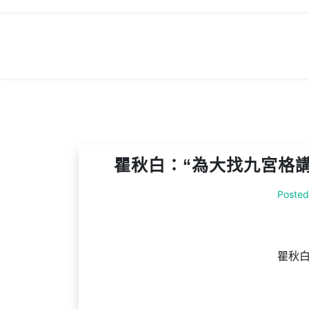
Skip
to
content
瞿秋白：“為大找九宮格講
Poste
瞿秋白