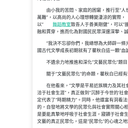
由小我的苦悶、家庭的困窘，推行至“人
萬難”，以高尚的人心理想轉變淒涼的實際，
以“
舞蹈教室
致吾人于善美剛健”，可以“
融和貫穿，進而化為對國民民眾深邃深摯、
“我決不忘卻你們，我總想為大師辟一條
國古代文學成長初期就有了瞿秋白這一顆“血
不遺余力地推進和深化“文藝民眾化”題目
關于“文藝民眾化”的命題，瞿秋白已經
在他看來，“文學是平易近族精力及其社會
洽于社會生涯”，真正做到“沉醉于今世的‘社
定代表了“時期精力”。同時，他還富有洞看法
的，自發地將文學的民眾化與社會實際關心相
是要能真摯地呼吸于社會生涯，寢饋于社會生涯
文藝的真正民眾化，這是“民眾化”的心魂之地