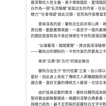
邃深摯的人性主義，基于尊敬國民、愛惜國
白作為一個“名流階層”家庭出生的作家，在
精力”“社會情感”彼此交錯，從而為作家應當
意味深長的是，瞿秋白生前非常心疼、
真任務，勤勤奮懇貢獻，一直苦守一個共產黨員
的國民態度和為平易近情懷在今世的激蕩回
“云端著落，踏踏實實”，將自我深深植
——瞿秋白所期盼的，今世作家仍然要為之
尋求“古典”與“古代”的彼此聯合
瞿秋白出生于“世代唸書”之家，自小得
愛好，因此身上具有了傳統文人那種圓融而
讀古書、喜好文藝的傳統文人舊習，也坦言
由於投身反動的需求，瞿秋白轉而成為
堅持著血脈聯繫關係。暗藏的深摯古典素養
與精力底色。最不言而喻的是瞿秋白文字中