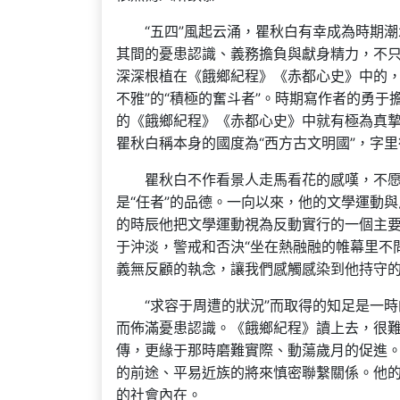
“五四”風起云涌，瞿秋白有幸成為時期
其間的憂患認識、義務擔負與獻身精力，不
深深根植在《餓鄉紀程》《赤都心史》中的，
不雅”的“積極的奮斗者”。時期寫作者的勇
的《餓鄉紀程》《赤都心史》中就有極為真摯
瞿秋白稱本身的國度為“西方古文明國”，字
瞿秋白不作看景人走馬看花的感嘆，不愿
是“任者”的品德。一向以來，他的文學運動
的時辰他把文學運動視為反動實行的一個主
于沖淡，警戒和否決“坐在熱融融的帷幕里不
義無反顧的執念，讓我們感觸感染到他持守
“求容于周遭的狀況”而取得的知足是一
而佈滿憂患認識。《餓鄉紀程》讀上去，很
傳，更緣于那時磨難實際、動蕩歲月的促進
的前途、平易近族的將來慎密聯繫關係。他
的社會內在。