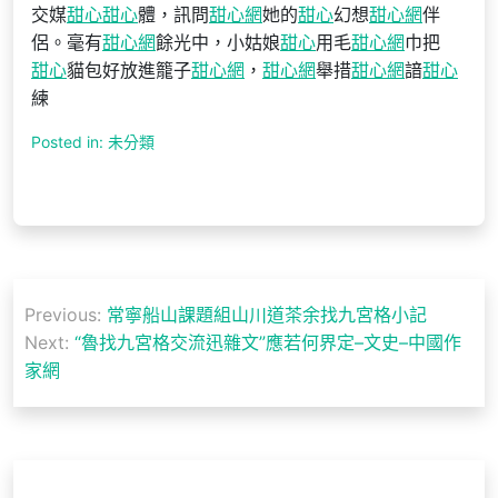
交媒
甜心
甜心
體，訊問
甜心網
她的
甜心
幻想
甜心網
伴
侶。毫有
甜心網
餘光中，小姑娘
甜心
用毛
甜心網
巾把
甜心
貓包好放進籠子
甜心網
，
甜心網
舉措
甜心網
諳
甜心
練
Posted in: 未分類
文
Previous:
常寧船山課題組山川道茶余找九宮格小記
章
Next:
“魯找九宮格交流迅雜文”應若何界定–文史–中國作
導
家網
覽