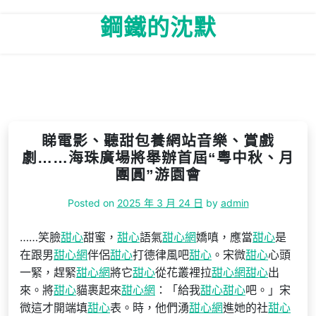
Skip
鋼鐵的沈默
to
content
睇電影、聽甜包養網站音樂、賞戲
劇……海珠廣場將舉辦首屆“粵中秋、月
團圓”游園會
Posted on
2025 年 3 月 24 日
by
admin
……笑臉
甜心
甜蜜，
甜心
語氣
甜心網
嬌嗔，應當
甜心
是
在跟男
甜心網
伴侶
甜心
打德律風吧
甜心
。宋微
甜心
心頭
一緊，趕緊
甜心網
將它
甜心
從花叢裡拉
甜心網
甜心
出
來。將
甜心
貓裹起來
甜心網
：「給我
甜心
甜心
吧。」宋
微這才開端填
甜心
表。時，他們湧
甜心網
進她的社
甜心