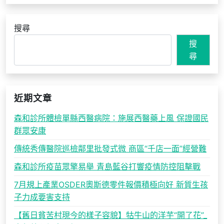
搜尋
搜
尋
近期文章
森和診所體檢單縣西醫病院：施展西醫藥上風 保證國民
群眾安康
傳統秀傳醫院巡檢鄰里批發式微 商區“千店一面”經營難
森和診所疫苗眾擎易舉 青島藍谷打響疫情防控阻擊戰
7月規上產業OSDER奧斯德零件報價積極向好 新質生孩
子力成要害支持
【舊日貧苦村現今的樣子容貌】牯牛山的洋芋“開了花”_