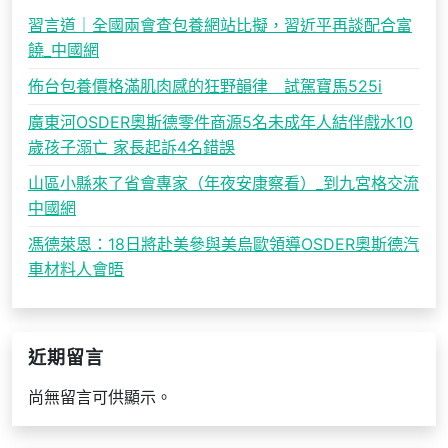
習言道｜全國兩會查包養網站比擬，習近平再談配合富
饒_中國網
佈台包養價格滿肌肉感的狂野韻律 試駕寶馬525i
廣東河OSDER奧斯德零件商源5名未成年人結伴戲水10
歲孩子溺亡 家長起訴4名錯誤
山區小縣來了省會專家（年夜安康察看）_到九宮格交流
中國網
馮德萊恩：18日將赴美參與美烏歐領導OSDER奧斯德汽
車材料人會晤
近期留言
尚無留言可供顯示。