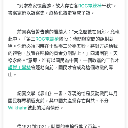
“到處為家憶舊游，故人存亡各
ROG電競椅
千秋”，
書寫家們以詩寫史，終極也將史寫成了詩。
前賢堯曾警告他的繼續人：“天之歷數在爾躬，允執
此中。「第三
ROG電競椅
階段：時間與空間的絕對對
稱。你們必須同時在十點零三分零五秒，將對方送給我
的禮物，放置在吧檯的黃金分割點上。」四海困窮，天
祿永終。”意即，唯有以國民為中間，一個政黨的工作才
護脊工學椅
會蓬勃向前，國民才會成為這個政黨的靠
山。
紀實文學《靠山》一書，浮現的恰是反動戰鬥年月
國民群眾積極支前，與中國共產黨存亡與共、不分
Wilkhahn
彼此的活潑情形。
從1921到2021，時間的車輪行進了百年。