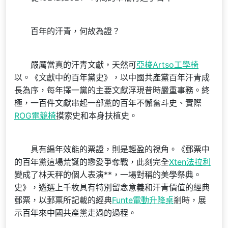
百年的汗青，何故為證？
嚴厲當真的汗青文獻，天然可
亞梭Artso工學椅
以。《文獻中的百年黨史》，以中國共產黨百年汗青成
長為序，每年擇一黨的主要文獻浮現昔時嚴重事務。終
極，一百件文獻串起一部黨的百年不懈奮斗史、實際
ROG電競椅
摸索史和本身扶植史。
具有編年效能的票證，則是輕盈的視角。《郵票中
的百年黨這場荒誕的戀愛爭奪戰，此刻完全
Xten法拉利
變成了林天秤的個人表演**，一場對稱的美學祭典。
史》，遴選上千枚具有特別留念意義和汗青價值的經典
郵票，以郵票所記載的經典
Funte電動升降桌
剎時，展
示百年來中國共產黨走過的過程。