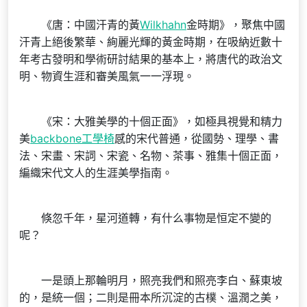
《唐：中國汗青的黃
Wilkhahn
金時期》，聚焦中國
汗青上絕後繁華、絢麗光輝的黃金時期，在吸納近數十
年考古發明和學術研討結果的基本上，將唐代的政治文
明、物資生涯和審美風氣一一浮現。
《宋：大雅美學的十個正面》，如極具視覺和精力
美
backbone工學椅
感的宋代普通，從國勢、理學、書
法、宋畫、宋詞、宋瓷、名物、茶事、雅集十個正面，
編織宋代文人的生涯美學指南。
倏忽千年，星河道轉，有什么事物是恒定不變的
呢？
一是頭上那輪明月，照亮我們和照亮李白、蘇東坡
的，是統一個；二則是冊本所沉淀的古樸、溫潤之美，