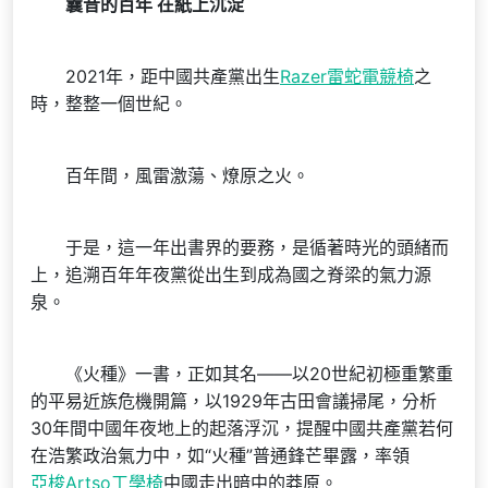
曩昔的百年 在紙上沉淀
2021年，距中國共產黨出生
Razer雷蛇電競椅
之
時，整整一個世紀。
百年間，風雷激蕩、燎原之火。
于是，這一年出書界的要務，是循著時光的頭緒而
上，追溯百年年夜黨從出生到成為國之脊梁的氣力源
泉。
《火種》一書，正如其名——以20世紀初極重繁重
的平易近族危機開篇，以1929年古田會議掃尾，分析
30年間中國年夜地上的起落浮沉，提醒中國共產黨若何
在浩繁政治氣力中，如“火種”普通鋒芒畢露，率領
亞梭Artso工學椅
中國走出暗中的莽原。