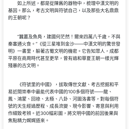
如上所述，都是從陳舊的器物中，梳理中漢文明的
基因。那么，考古文明與符號自己，以及那些大名鼎鼎
的王朝呢？
“蠶叢及魚鳧，建國何茫然！爾來四萬八千歲，不與
秦塞通火食。”《從三星堆到金沙——中漢文明的驚世發
明》一書里，躲著古蜀文明的機密。它告知眾人，成都
平原在商周時代甚至更早，曾有過和華夏王朝一樣光輝
殘暴的古文明。
《符號里的中國》，拔取傳世文獻、考古挖掘和平
易近間崇奉中最能代表中國的100多個符號——龍、
鳳、鴻蒙、回祿、太極、八卦、河圖洛書等，對每個符
號的天生經過歷程、成長流變、現今影響、寄意與利用
作細致考辨。近300幅彩圖，將文明中國的前因後果與
焦點精力娓娓道來。