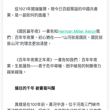
從1921年開端盤算，現今已百韶華誕的中國共產
黨，是一副如何的面龐？
《國民最年夜》一書告知
Herman Miller Aeron
我
們：百年年夜黨，初心猶在——“山河就是國民，國民就
是山河”的理念更加清楚。
《百年年夜黨正年青》一書告知我們：百年年夜
黨，生氣蓬勃——善于危中尋機、困中破局的制勝偉力
越來越強。
遠往的千年 被書寫叫醒
異樣是在100年前。黃河中游，位于河南三門峽市