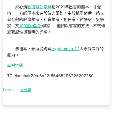
細心清
歐凌辦公家具
點2021年出書的冊本，才覺
察，一方紙墨本來這般氣力萬鈞。由於紙墨背后，站立
著有數的經濟學家、社會學家、迷信家、哲學家、史學
家、文
100室內設計
學家……他們以書寫的方法，不竭傳
遞著感性與聰明的光線。
愿冊本，永遠能賜與
ergohuman 111
人寧靜冷靜的
氣力。
幸福空間
TC:elanchair29a 6a22f664652967.25297250
Posted in:
未分類