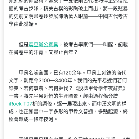
澠池縣的仰韶村，迎來了一支依附古代技巧停止迷信挖
掘的考古步隊，精美古樸的彩陶破土而出，將一段殘暴
的史前文明畫卷逐步展陳活著人眼前——中國古代考古
學由此發端。
但是
震旦辦公家具
，被考古學家們一一叫醒、記載
在書卷中的汗青，又豈止百年？
甲骨名噪全國，已有120余年。甲骨上刻錄的商代
文字，則距今3100—3400年。我們的先平易近們若何
祭奠、若何事農、若何撻伐？《殷墟甲骨學年夜辭典》
一書，將先平易近們的生涯圖景，經由過程條分縷
iRock T07
析的詞條，逐一展現出來。而中漢文明的構
成，也正如書中一字多形的甲骨文普通，多點起源，終
極會聚成一條年夜河。