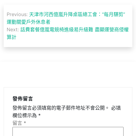
文
Previous:
天津市河西億嵐升降桌區總工會：“每月驛剪”
章
運動關愛戶外休息者
導
Next:
話費套餐億嵐電競椅進級易升級難 盡顯運營商侵權
算計
覽
發佈留言
發佈留言必須填寫的電子郵件地址不會公開。
必填
欄位標示為
*
留言
*