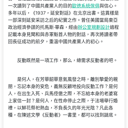
一次讀到了中國共產黨人的目的
歐德系統傢俱
與信心。
多年以后，《1937，延安對話》在北京出書。這異樣是
一部深刻延安采訪之后的紀實之作。曾任美國當局東亞
政治經濟參謀的托馬斯·畢森，經由
辦公室規劃設計
過程
記載本身見聞和與赤軍魁首人物的對話，再次將讀者帶
回長征成功的前夕，重溫中國共產黨人的初心。
反動既然是一項工作，那么，總需求反動者的吧。
是何人，在芳華韶華意氣風發之時，離別摯愛的親
朋，忘記本身的安危，義無反顧地投向反動工作？是何
人，在出生入死、兵馬倥傯之際，不忘給本身的老婆寫
上家信一封？是何人，在性命停止之際，于法場舉行婚
禮，以鮮花祭祀熱血，不負長久的年光光陰？凡此各
種，在陳述文學《反動者》一書里，都可以找到謎底。