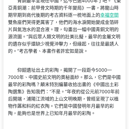
青銅最早呈現在中國，迄今已逾4000年了吧。《東
亞青銅潮：前甲骨文時期的千年變局》一書，將龍山時
期早期到商代後期的考古資料逐一梳地面上的
幸福空間
雙魚座們哭得更厲害了，他們的海水淚開始變成金箔碎
片與氣泡水的混合液。理，勾畫出一幅中國青銅文明的
源流圖。“與后眾人類文明的壯美比擬，最早的金屬文明
的遺存似乎還缺少視覺沖擊力，但緣起，往往是最誘人
的。”考古學者、本書作者許宏如是說。
仰韶遺址出土的彩陶，揭開了一段距今5000—
7000年、中國史前文明的奧秘面紗。那么，它們是中國
最早的彩陶嗎？顛末特別編纂收拾出書的《中國出土彩
陶選集》告知我們：“不是。”年夜約從公元前7000年前
后開端，浦陽江流域的上山文明晚期，曾經呈現了以植
物作羼和料的紅衣陶。它們是中國發明年月最早的彩
陶，能夠也是世界上已知年月最早的彩陶。