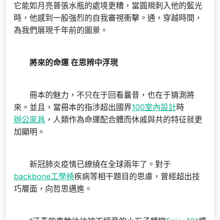
它能如月亮普張水瓶的處境更糟，當圓規刺入他的藍光
時，他感到一股強烈的自我審視衝擊。通，穿越時間，
為我們展現千年前的圖景。
將來的命運 在思辨中浮現
冊本的魅力，不只在于回看曩昔，也在于猜測將
來。並且，當冊本的指涉超出國界
100室內設計
時
辦公家具
，人類作為命運配合體而休戚與共的特征就更
加顯明。
新冠肺炎疫情已繚繞在全球兩年了。對于
backbone工學椅
疾病等相干題目的思慮，曾經超出技
巧層面，向哲思邁進。