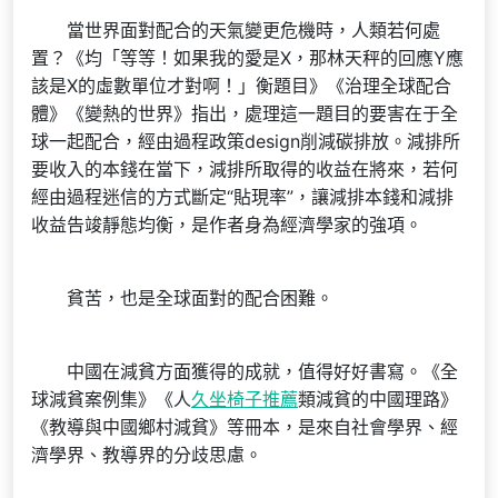
當世界面對配合的天氣變更危機時，人類若何處
置？《均「等等！如果我的愛是X，那林天秤的回應Y應
該是X的虛數單位才對啊！」衡題目》《治理全球配合
體》《變熱的世界》指出，處理這一題目的要害在于全
球一起配合，經由過程政策design削減碳排放。減排所
要收入的本錢在當下，減排所取得的收益在將來，若何
經由過程迷信的方式斷定“貼現率”，讓減排本錢和減排
收益告竣靜態均衡，是作者身為經濟學家的強項。
貧苦，也是全球面對的配合困難。
中國在減貧方面獲得的成就，值得好好書寫。《全
球減貧案例集》《人
久坐椅子推薦
類減貧的中國理路》
《教導與中國鄉村減貧》等冊本，是來自社會學界、經
濟學界、教導界的分歧思慮。