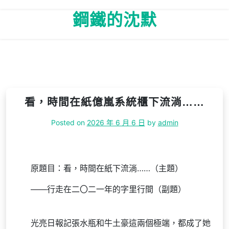
Skip
鋼鐵的沈默
to
content
看，時間在紙億嵐系統櫃下流淌……
Posted on
2026 年 6 月 6 日
by
admin
原題目：看，時間在紙下流淌……（主題）
——行走在二〇二一年的字里行間（副題）
光亮日報記張水瓶和牛土豪這兩個極端，都成了她