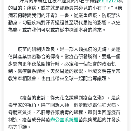
“汗青的車輪往往被不經意的小石子轉變
Enjoy121
標
的目的；疾病，或許就是那顆最常碰見的小石子。”《疾
病若何轉變我們的汗青》一書，從嚴重瘟疫、防疫辦法
動身，切磋疾病對汗青過程甚至現代思惟的影響。以史
為鑒，或許我們可以或許從中探測本身的將來。
疫苗的研制與改良，是一部人類抗疫的史詩，是迷
信與產業慎密聯合的傳奇。當疫苗研發勝利，要進一個
步驟向更年夜范圍推行時，必定和一個社會的政治軌
制、醫療體系體例、天然周遭的狀況、地域文明甚至宗
教崇奉相融會，也由此帶來全球一起配合等議題。
《疫苗的史詩：從天花之跋扈到疫苗之殤》，是病
毒學家的視角，除了回想人類一個步驟步霸佔狂犬病、
脊髓灰質炎、乙肝等各類病毒的過程，還側重回應疫苗
制造、疫苗成分與疫
辦公室系統櫃
苗能夠惹起的并發疾
病等爭議。