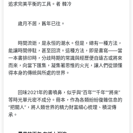
追求完美平衡的工具。者 韓冷
歲月不居，舊年已往。
時間流逝，是永恒的潮水。但是，總有一種方法，
能讓時間停駐，甚至回流。這種方法，即是書寫——當
一本書排印時，分歧時期的常識與經歷便自遠古或將來
而來，向當下匯集，凝集著思惟的火光，讓人們從頭懂
得本身的傳統與所處的世界。
回味2021年的書噴鼻，似乎與“百年”“千年”“將來”
等時光單元密不成分。冊本，作為各類紛紛復雜信息的
“把關人”，將人類世界的精力財富細心梳理、積淀傳
承。