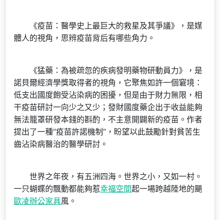
《疫苗：醫學史上最巨大的救星及其爭議》，是媒
體人的視角，思辨疫苗背后有哪些角力。
《猛藥：為被疏忽的疾病發明藥物研動員力》，是
諾貝爾經濟學獎取得者的視角，它聚焦如許一個窘境：
低支出國度飽受沾染病的困擾，但是由于財力無限，相
干疫苗研討一向少之又少；發財國度藥企出于收益能夠
無法籠罩研發本錢的斟酌，不主意開闢新的疫苗。作者
提出了一種“疫苗許諾機制”，盼望以此鼓勵針對貧苦生
齒沾染病醫治的醫學研討。
世界之年夜，有五洲四海。世界之小，又如一村。
一只蝴蝶的飄動都能夠惹
幸福空間
起一場跨越陸地的颶
歐凌辦公家具
風。