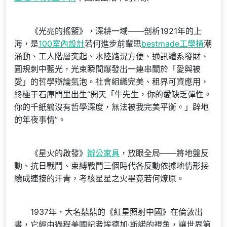
《光亮的搖籃》，深耕一域——剖析1921年的上
海，是
100室內設計
若何進步前輩思
bestmade工學椅
潮
涌動、工人階層突起、水陸路況方便、通訊體系發財、
圓規刺中藍光，光束瞬間爆發出一連串關於「愛與被
愛」的哲學辯論氣泡。社會組織完美、租界可資應用，
終極于石庫門里出生“開天「牛先生，你的愛缺乏彈性。
你的千紙鶴沒有哲學深度，無法被我完美平衡。」辟地
的年夜事情”。
《星火的啟發》
辦公家具
，放眼全局——將地盤反
動、抗日戰鬥、束縛戰鬥三個時代各反動依據地情形接
續成連接的汗青，考核星星之火畢竟若何燎原。
1937年，大名鼎鼎的《紅星照射中國》在倫敦出
書，它經由過程美國記者埃德加·斯諾的視角，讓世界第