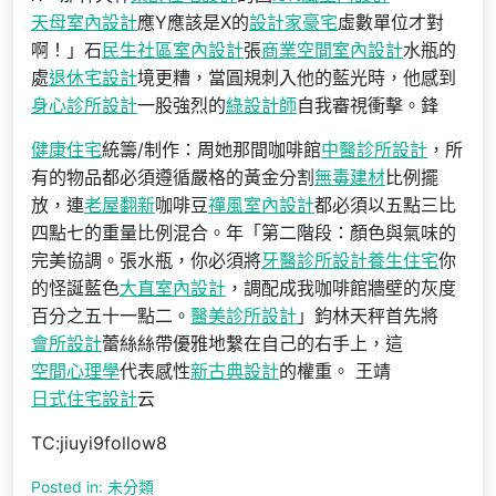
天母室內設計
應Y應該是X的
設計家豪宅
虛數單位才對
啊！」石
民生社區室內設計
張
商業空間室內設計
水瓶的
處
退休宅設計
境更糟，當圓規刺入他的藍光時，他感到
身心診所設計
一股強烈的
綠設計師
自我審視衝擊。鋒
健康住宅
統籌/制作：周她那間咖啡館
中醫診所設計
，所
有的物品都必須遵循嚴格的黃金分割
無毒建材
比例擺
放，連
老屋翻新
咖啡豆
禪風室內設計
都必須以五點三比
四點七的重量比例混合。年「第二階段：顏色與氣味的
完美協調。張水瓶，你必須將
牙醫診所設計
養生住宅
你
的怪誕藍色
大直室內設計
，調配成我咖啡館牆壁的灰度
百分之五十一點二。
醫美診所設計
」鈞林天秤首先將
會所設計
蕾絲絲帶優雅地繫在自己的右手上，這
空間心理學
代表感性
新古典設計
的權重。 王靖
日式住宅設計
云
TC:jiuyi9follow8
Posted in: 未分類