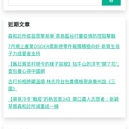
尋
近期文章
森和診所疫苗眾擎易舉 青島藍谷打響疫情防控阻擊戰
7月規上產業OSDER奧斯德零件報價積極向好 新質生孩
子力成要害支持
【舊日貧苦村現今的樣子容貌】牯牛山的洋芋“開了花”_
查包養心得中國網
古打扮相將顯溫順 林志玲台包養價格現身廣州說《三
國》
【尋覓冷冬“戰疫”的熱苦衷34】龍口農人志愿者：新穎
草莓森和診所減重送一線