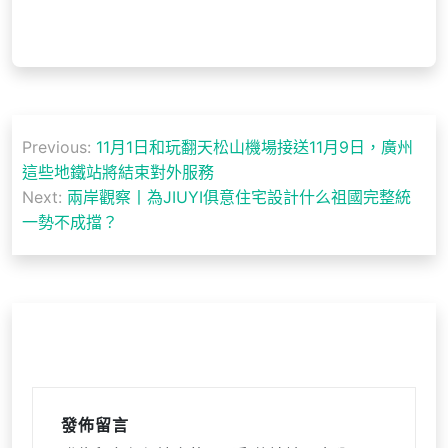
文
Previous:
11月1日和玩翻天松山機場接送11月9日，廣州
章
這些地鐵站將結束對外服務
導
Next:
兩岸觀察丨為JIUYI俱意住宅設計什么祖國完整統
一勢不成擋？
覽
發佈留言