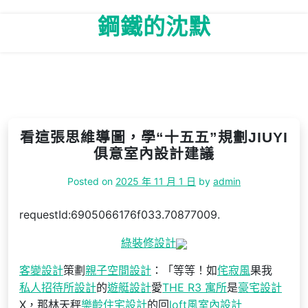
Skip
鋼鐵的沈默
to
content
看這張思維導圖，學“十五五”規劃JIUYI
俱意室內設計建議
Posted on
2025 年 11 月 1 日
by
admin
requestId:6905066176f033.70877009.
綠裝修設計
客變設計
策劃
親子空間設計
：「等等！如
侘寂風
果我
私人招待所設計
的
遊艇設計
愛
THE R3 寓所
是
豪宅設計
X，那林天秤
樂齡住宅設計
的回
loft風室內設計