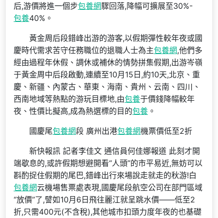
后,游價將進一個步
包養網
驟回落,降幅可擴展至30%-
包養
40%。
黃金周后段錯峰出游的游客,以假期彈性較年夜或國
慶時代需求苦守任務職位的退職人士為主
包養網
,他們多
經由過程年休假、調休或補休的情勢拼集假期,出游岑嶺
于黃金周中后段啟動,連續至10月15日,約10天,北京、重
慶、新疆、內蒙古、華東、海南、貴州、云南、四川、
西南地域等熱點的游玩目標地,由
包養
于價錢降幅較年
夜、性價比擬高,成為熱選標的目的
包養
。
國慶尾
包養網
段 廣州出港
包養網
機票價低至2折
新快報訊 記者李佳文 通信員何佳娜報道 此刻才開
端歇息的,或許假期想避開看“人頭”的市平易近,無妨可以
斟酌捉住假期的尾巴,錯峰出行來場說走就走的秋游!白
包養網
云機場售票處表現,國慶尾段航空公司在部門區域
“放價”了,譬如10月6日飛往麗江就呈跳水價——低至2
折,只需400元(不含稅),其他城市扣頭力度年夜的也基礎