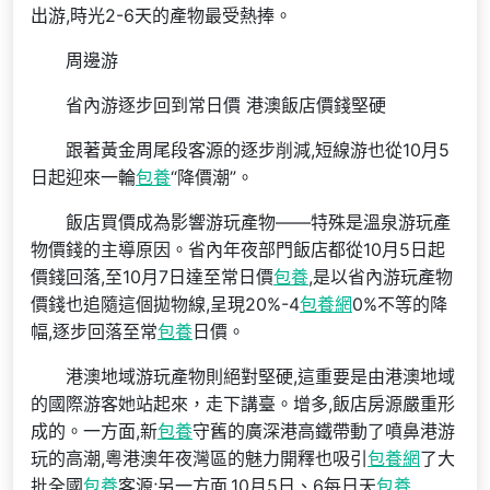
出游,時光2-6天的產物最受熱捧。
周邊游
省內游逐步回到常日價 港澳飯店價錢堅硬
跟著黃金周尾段客源的逐步削減,短線游也從10月5
日起迎來一輪
包養
“降價潮”。
飯店買價成為影響游玩產物——特殊是溫泉游玩產
物價錢的主導原因。省內年夜部門飯店都從10月5日起
價錢回落,至10月7日達至常日價
包養
,是以省內游玩產物
價錢也追隨這個拋物線,呈現20%-4
包養網
0%不等的降
幅,逐步回落至常
包養
日價。
港澳地域游玩產物則絕對堅硬,這重要是由港澳地域
的國際游客她站起來，走下講臺。增多,飯店房源嚴重形
成的。一方面,新
包養
守舊的廣深港高鐵帶動了噴鼻港游
玩的高潮,粵港澳年夜灣區的魅力開釋也吸引
包養網
了大
批全國
包養
客源;另一方面,10月5日、6每日天
包養