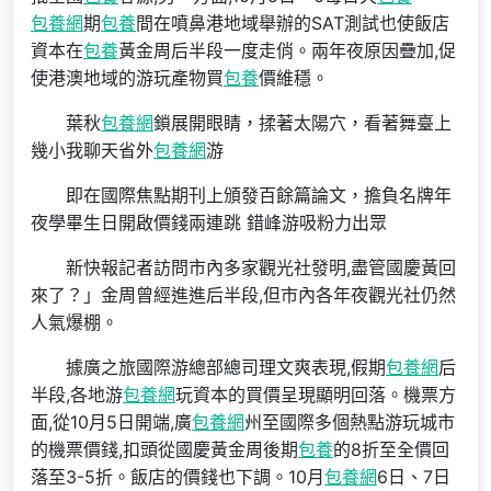
包養網
期
包養
間在噴鼻港地域舉辦的SAT測試也使飯店
資本在
包養
黃金周后半段一度走俏。兩年夜原因疊加,促
使港澳地域的游玩產物買
包養
價維穩。
葉秋
包養網
鎖展開眼睛，揉著太陽穴，看著舞臺上
幾小我聊天省外
包養網
游
即在國際焦點期刊上頒發百餘篇論文，擔負名牌年
夜學畢生日開啟價錢兩連跳 錯峰游吸粉力出眾
新快報記者訪問市內多家觀光社發明,盡管國慶黃回
來了？」金周曾經進進后半段,但市內各年夜觀光社仍然
人氣爆棚。
據廣之旅國際游總部總司理文爽表現,假期
包養網
后
半段,各地游
包養網
玩資本的買價呈現顯明回落。機票方
面,從10月5日開端,廣
包養網
州至國際多個熱點游玩城市
的機票價錢,扣頭從國慶黃金周後期
包養
的8折至全價回
落至3-5折。飯店的價錢也下調。10月
包養網
6日、7日