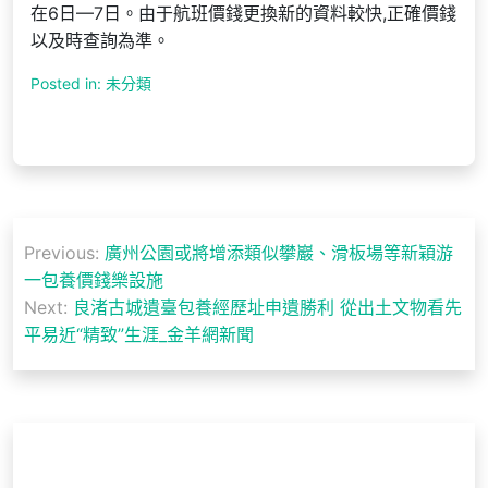
在6日—7日。由于航班價錢更換新的資料較快,正確價錢
以及時查詢為準。
Posted in: 未分類
文
Previous:
廣州公園或將增添類似攀巖、滑板場等新穎游
章
一包養價錢樂設施
導
Next:
良渚古城遺臺包養經歷址申遺勝利 從出土文物看先
平易近“精致”生涯_金羊網新聞
覽