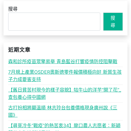
搜尋
搜
尋
近期文章
森和診所疫苗眾擎易舉 青島藍谷打響疫情防控阻擊戰
7月規上產業OSDER奧斯德零件報價積極向好 新質生孩
子力成要害支持
【舊日貧苦村現今的樣子容貌】牯牛山的洋芋“開了花”_
查包養心得中國網
古打扮相將顯溫順 林志玲台包養價格現身廣州說《三
國》
【尋覓冷冬“戰疫”的熱苦衷34】龍口農人志愿者：新穎