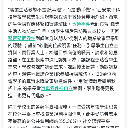
“職業生活教導不是‘聽事理’，而是‘動手做’。”西安電子科
技年夜學職業生活規劃課程骨干教師黃麗娟介紹，西電
的生活課程始終緊扣實踐環節，
奧迪零件
老師布置“職業
生活人物訪談”作業，讓學生課后采訪親友或校友，再回
藍寶堅尼零件
到課堂分送朋友“從別人的職業故事里學到
的經驗”；設計“心儀崗位說明書”任務，引導學生自立查
資料、問行業人士，梳理目標崗位的職責、請求和發展
路徑，在主動摸索中深化認知。為了讓課程更貼合學生
需求，學校會課前調研需求、課后搜集反饋，動態調整
內容，還特地邀請企業HR參加授課隊伍，把20余位西
電學子的真實求職故事編進課件，“用‘從備戰考研到秋
招上岸’的學長當
汽車零件進口商
案例，學生聽得更投
進，也更有代進感。”
除了學校里的各類平臺和服務，一些受訪年夜學生也會
在校外平臺上查找職業規劃相關信息，此中受訪者應用
率最高的是公共僱用網站(55.36%)，社交媒體平臺