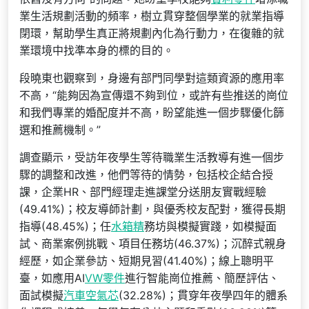
業生活規劃活動的頻率，樹立貫穿整個學業的就業指導
閉環，幫助學生真正將規劃內化為行動力，在復雜的就
業環境中找準本身的標的目的。
段曉東也觀察到，身邊有部門同學對這類資源的應用率
不高，“能夠因為宣傳還不夠到位，或許有些推送的崗位
和我們專業的婚配度并不高，盼望能進一個步驟優化篩
選和推薦機制。”
調查顯示，受訪年夜學生等待職業生活教導有進一個步
驟的調整和改進，他們等待的情勢，包括校企結合授
課，企業HR、部門經理走進課堂分送朋友實戰經驗
(49.41%)；校友導師計劃，與優秀校友配對，獲得長期
指導(48.45%)；任
水箱精
務坊與模擬實踐，如模擬面
試、商業案例挑戰、項目任務坊(46.37%)；沉醉式親身
經歷，如企業參訪、短期見習(41.40%)；線上聰明平
臺，如應用AI
VW零件
進行智能崗位推薦、簡歷評估、
面試模擬
汽車空氣芯
(32.28%)；貫穿年夜學四年的體系