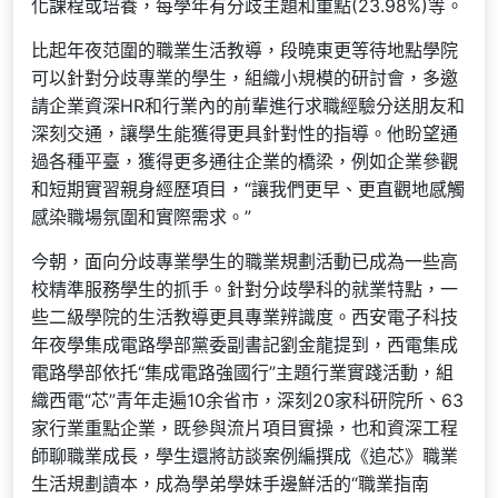
化課程或培養，每學年有分歧主題和重點(23.98%)等。
比起年夜范圍的職業生活教導，段曉東更等待地點學院
可以針對分歧專業的學生，組織小規模的研討會，多邀
請企業資深HR和行業內的前輩進行求職經驗分送朋友和
深刻交通，讓學生能獲得更具針對性的指導。他盼望通
過各種平臺，獲得更多通往企業的橋梁，例如企業參觀
和短期實習親身經歷項目，“讓我們更早、更直觀地感觸
感染職場氛圍和實際需求。”
今朝，面向分歧專業學生的職業規劃活動已成為一些高
校精準服務學生的抓手。針對分歧學科的就業特點，一
些二級學院的生活教導更具專業辨識度。西安電子科技
年夜學集成電路學部黨委副書記劉金龍提到，西電集成
電路學部依托“集成電路強國行”主題行業實踐活動，組
織西電“芯”青年走遍10余省市，深刻20家科研院所、63
家行業重點企業，既參與流片項目實操，也和資深工程
師聊職業成長，學生還將訪談案例編撰成《追芯》職業
生活規劃讀本，成為學弟學妹手邊鮮活的“職業指南