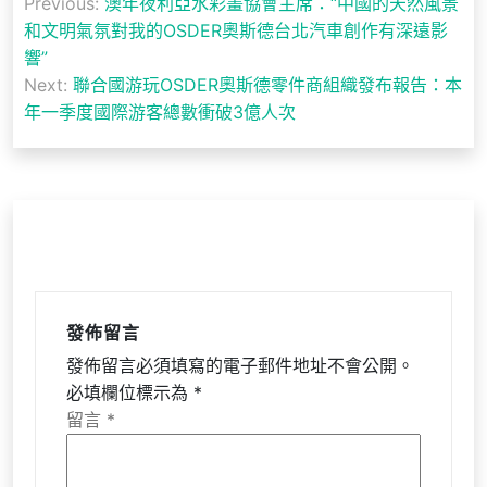
Previous:
澳年夜利亞水彩畫協會主席：“中國的天然風景
章
和文明氣氛對我的OSDER奧斯德台北汽車創作有深遠影
導
響”
Next:
聯合國游玩OSDER奧斯德零件商組織發布報告：本
覽
年一季度國際游客總數衝破3億人次
發佈留言
發佈留言必須填寫的電子郵件地址不會公開。
必填欄位標示為
*
留言
*