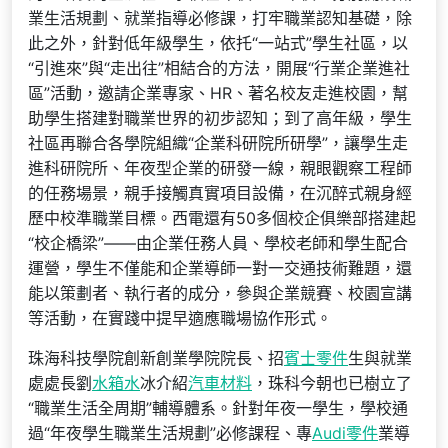
業生活規劃、就業指導必修課，打牢職業認知基礎，除
此之外，針對低年級學生，依托“一站式”學生社區，以
“引進來”與“走出往”相結合的方法，開展“行業企業進社
區”活動，邀請企業專家、HR、著名校友走進校園，幫
助學生搭建對職業世界的初步認知；到了高年級，學生
社區再聯合各學院組織“企業科研院所研學”，讓學生走
進科研院所、年夜型企業的研發一線，親眼觀察工程師
的任務場景，親手接觸真實項目設備，在沉醉式親身經
歷中校準職業目標。西電還有50多個校企俱樂部搭建起
“校企橋梁”——由企業任務人員、學校老師和學生配合
運營，學生不僅能和企業導師一對一交通技術難題，還
能以策劃者、執行者的成分，參與企業競賽、校園宣講
等活動，在實踐中提早適應職場協作形式。
珠海科技學院創新創業學院院長、招
賓士零件
生與就業
處處長劉
水箱水
冰介紹
汽車材料
，珠科今朝也已樹立了
“職業生活全周期”輔導體系。針對年夜一學生，學校通
過“年夜學生職業生活規劃”必修課程、專
Audi零件
業導