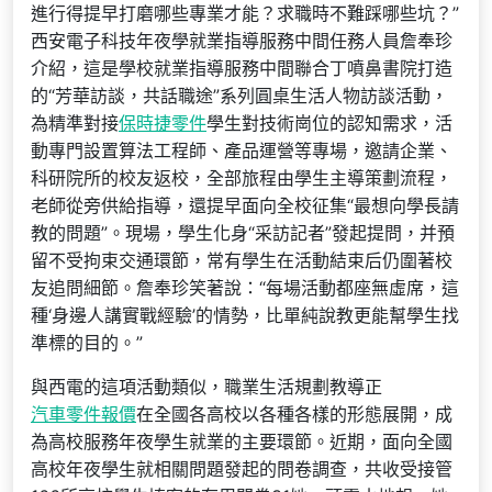
進行得提早打磨哪些專業才能？求職時不難踩哪些坑？”
西安電子科技年夜學就業指導服務中間任務人員詹奉珍
介紹，這是學校就業指導服務中間聯合丁噴鼻書院打造
的“芳華訪談，共話職途”系列圓桌生活人物訪談活動，
為精準對接
保時捷零件
學生對技術崗位的認知需求，活
動專門設置算法工程師、產品運營等專場，邀請企業、
科研院所的校友返校，全部旅程由學生主導策劃流程，
老師從旁供給指導，還提早面向全校征集“最想向學長請
教的問題”。現場，學生化身“采訪記者”發起提問，并預
留不受拘束交通環節，常有學生在活動結束后仍圍著校
友追問細節。詹奉珍笑著說：“每場活動都座無虛席，這
種‘身邊人講實戰經驗’的情勢，比單純說教更能幫學生找
準標的目的。”
與西電的這項活動類似，職業生活規劃教導正
汽車零件報價
在全國各高校以各種各樣的形態展開，成
為高校服務年夜學生就業的主要環節。近期，面向全國
高校年夜學生就相關問題發起的問卷調查，共收受接管