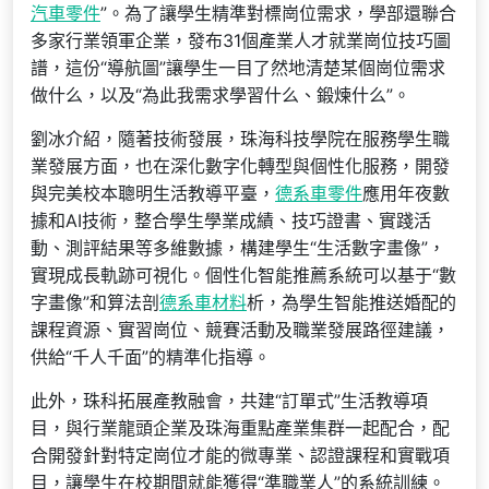
汽車零件
”。為了讓學生精準對標崗位需求，學部還聯合
多家行業領軍企業，發布31個產業人才就業崗位技巧圖
譜，這份“導航圖”讓學生一目了然地清楚某個崗位需求
做什么，以及“為此我需求學習什么、鍛煉什么”。
劉冰介紹，隨著技術發展，珠海科技學院在服務學生職
業發展方面，也在深化數字化轉型與個性化服務，開發
與完美校本聰明生活教導平臺，
德系車零件
應用年夜數
據和AI技術，整合學生學業成績、技巧證書、實踐活
動、測評結果等多維數據，構建學生“生活數字畫像”，
實現成長軌跡可視化。個性化智能推薦系統可以基于“數
字畫像”和算法剖
德系車材料
析，為學生智能推送婚配的
課程資源、實習崗位、競賽活動及職業發展路徑建議，
供給“千人千面”的精準化指導。
此外，珠科拓展產教融會，共建“訂單式”生活教導項
目，與行業龍頭企業及珠海重點產業集群一起配合，配
合開發針對特定崗位才能的微專業、認證課程和實戰項
目，讓學生在校期間就能獲得“準職業人”的系統訓練。