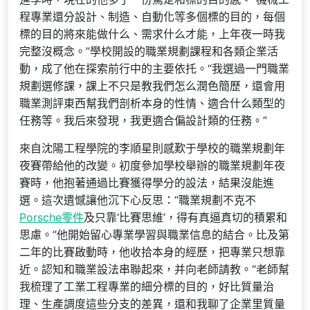
程專業還分設計、制造、自動化等多個標的目的，每個
標的目的將來能做什么、需求什么才能，上年夜一時我
完整沒概念。”學校開設的職業規劃課程和各類企業活
動，成了他在探索前行中的主要依托。“我選過一門職業
規劃選修課，課上不只是教我們怎么潤色簡歷，還會用
職業測評東西幫我們剖析本身的性情、適合什么類型的
任務等。我后來發現，我更適合偏設計類的任務。”
來自沈陽工程學院的李順星則感歎于學校的職業規劃年
夜賽帶給他的改變。初度參加學校舉辦的職業規劃年夜
賽時，他抱著通過比賽獲得學分的設法，結果沒能進
選。這次遺憾讓他沉下心反思：“職業規劃不克不
Porsche零件
及只靠‘比賽思維’，得有真逼真切的積累和
思慮。”他開始留心專業學習與職業信息的結合。比及第
二年的比賽啟動時，他收拾本身的經歷，把專業只想靠
近。認知和職業設法串聯起來，并向老師請教。“老師幫
我梳理了工業工程專業的細分標的目的，好比質量治
理、生產調度這些分支的差異，還和我聊了企業里質量