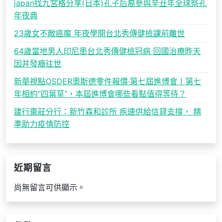
japan找九宮格分享(日本)孔子后裔參與辛丑年全球祭孔
年夜典
23歲女不敵癌魔 年夜學開台北秀傳健檢課前離世
64歲當地男人印尼患台北秀傳健檢冠病 回國治療昨天
因并發癥往世
新華視點OSDER奧斯德零件報價·第七屆進博會丨第七
年相約“四葉草”，本屆進博會哪些看點值得等待？
建行棗莊分行：新竹森和診所 疾速供給信貸支撐， 精
準助力疫情防控
近期留言
尚無留言可供顯示。