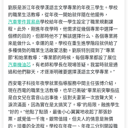
劉辰是浙江年夜學漢語言文學專業的年夜三學生。學校
的職業生活教導，從年夜一開始就伴隨在他擺佈，
汽車零件貿易商
學校給年夜一學生設定了職業規劃課
程。此外，剛進年夜學時，他需求從幾個專業中選擇一
個標的目的，但那時他不了解該選擇什么、各個專業將
來能做什么。幸運的是，學校在重生進學階段就供給了
多種情勢的職業生活啟蒙活動。劉辰特別提到了“專業
節”和始業教導：“專業節的時候，每個專業都設了展位
汽車機油芯
，有老師和學長在現場答疑。我當時就是通
過和他們聊天，才逐漸明確要選擇漢語言文學專業。”
西安電子科技年夜學就業指導服務中間主任張博介紹，
現在西電的職業生活教導，也早已衝破“畢業前突擊指這
是自女兒在雲音山出事後，這對夫妻第一次放聲大笑，
淚流滿面，因為實在是太搞笑了。導”的局限，融進學生
“好的。”他點了點頭，最後小心翼翼地收起了那張鈔
票，感覺值一千塊。銀幣值錢，但夫人的情意是無價
的。培養的全流程。學校在年夜一、年夜三分別開設職