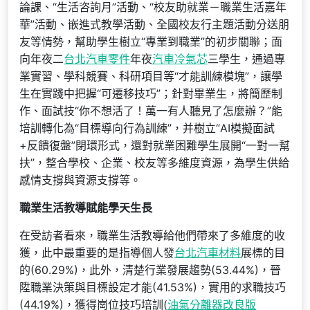
論課、“生活咨詢月”活動、“校友助就業－職業生活嘉年
華”活動、嵌進式教學活動、全國校友行主題活動分送朋
友等情勢，幫助學生樹立“專業到職業”的初步關聯；面
向年夜二
台北汽車零件
年夜
汽車冷氣芯
三學生，通過專
業實習、學科競賽、科研項目等“才能訓練模塊”，讓學
生在實踐中把握“可遷移技巧”；針對畢業生，將簡歷制
作、面試技“你不想活了！萬一有人聽見了怎麼辦？”能
培訓轉化為“目標導向行為訓練”，并樹立“AI模擬面試
+反饋復盤”閉環形式，還對就業困難學生展開“一對一幫
扶”，整合學校、企業、校友等多維度資源，為學生供給
感情支撐與資源支撐等。
職業生活教導賦能學天生長
在受訪者看來，職業生活教導給他們帶來了多維度的收
獲，此中最重要的是指導個人發
台北汽車材料
展標的目
的(60.29%)，此外，清楚行業發展趨勢(53.44%)，晉
陞職業決策與目標設定才能(41.53%)，實用的求職技巧
(44.19%)，獲得崗位技巧培訓(
油氣分離器改良版