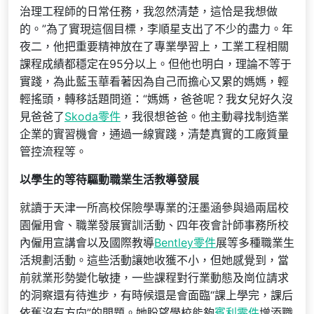
治理工程師的日常任務，我忽然清楚，這恰是我想做
的。”為了實現這個目標，李順星支出了不少的盡力。年
夜二，他把重要精神放在了專業學習上，工業工程相關
課程成績都穩定在95分以上。但他也明白，理論不等于
實踐，為此藍玉華看著因為自己而擔心又累的媽媽，輕
輕搖頭，轉移話題問道：“媽媽，爸爸呢？我女兒好久沒
見爸爸了
Skoda零件
，我很想爸爸。他主動尋找制造業
企業的實習機會，通過一線實踐，清楚真實的工廠質量
管控流程等。
以學生的等待驅動職業生活教導發展
就讀于天津一所高校保險學專業的汪墨涵參與過兩屆校
園僱用會、職業發展實訓活動、四年夜會計師事務所校
內僱用宣講會以及國際教導
Bentley零件
展等多種職業生
活規劃活動。這些活動讓她收獲不小，但她感覺到，當
前就業形勢變化敏捷，一些課程對行業動態及崗位請求
的洞察還有待進步，有時候還是會面臨“課上學完，課后
依舊沒有方向”的問題。她盼望學校能夠
賓利零件
增添職