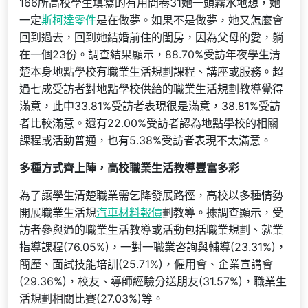
166所高校學生填寫的有用問卷31她一頭霧水地想，她
一定
斯柯達零件
是在做夢。如果不是做夢，她又怎麼會
回到過去，回到她結婚前住的閨房，因為父母的愛，躺
在一個23份。調查結果顯示，88.70%受訪年夜學生清
楚本身地點學校有職業生活規劃課程、講座或服務。超
過七成受訪者對地點學校供給的職業生活規劃教導覺得
滿意，此中33.81%受訪者表現很是滿意，38.81%受訪
者比較滿意。還有22.00%受訪者認為地點學校的相關
課程或活動普通，也有5.38%受訪者表現不太滿意。
多種方式齊上陣，高校職業生活教導豐富多彩
為了讓學生清楚職業需乞降發展路徑，高校以多種情勢
開展職業生活規
汽車材料報價
劃教導。據調查顯示，受
訪者參與過的職業生活教導或活動包括職業規劃、就業
指導課程(76.05%)，一對一職業咨詢與輔導(23.31%)，
簡歷、面試技能培訓(25.71%)，僱用會、企業宣講會
(29.36%)，校友、導師經驗分送朋友(31.57%)，職業生
活規劃相關比賽(27.03%)等。