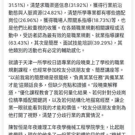
31.51%)，清楚求職渠道信息(31.92%)，獲得行業前沿
動態與人脈資源(24.82%)，清楚所學專業都有哪些適配
崗位(26.96%)，獲得職場人際關系指導(18.73%)等，也
是他們比較重視的收獲。在各類職業規劃相關課程或活
動中，受訪者認為最有效的是職業規劃、就業指導課程
(63.43%)，其次是簡歷、面試技能培訓(39.29%)，其
他類別的活動也有必定的輔助感化。
就讀于天津一所學校日語專業的段曉東上了學校的職業
規劃課程，也經常參加校友分送朋友會、簡歷講座等。
“以前我寫的簡歷總是很籠統，‘負責某某任務’‘具備某某
才能’這類話良多，但缺少亮點和證據。”段曉東解釋
道，“優化課程教會了我若何量化結果、若何針對分歧崗
位精準婚配關鍵詞，以及若何結構化地描寫經歷，讓企
業一眼就能看到我的才能和價值。”校友分送朋友會則為
他打開了視野，清楚了分歧行業的真實情況。
陳智恒是年夜連理工年夜學機械工程學院學生，比起剛
進學時，現在的他多了一份篤定和標的目的感。“機械工