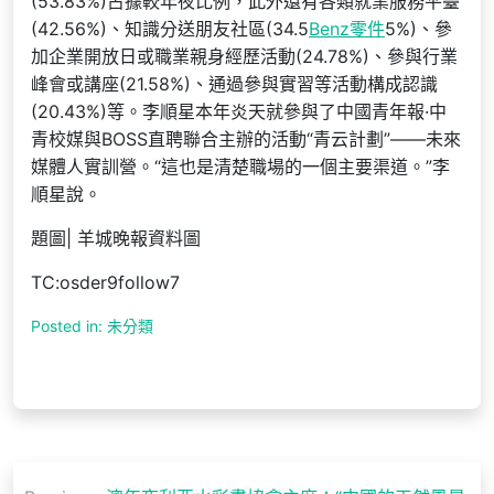
(53.83%)占據較年夜比例，此外還有各類就業服務平臺
(42.56%)、知識分送朋友社區(34.5
Benz零件
5%)、參
加企業開放日或職業親身經歷活動(24.78%)、參與行業
峰會或講座(21.58%)、通過參與實習等活動構成認識
(20.43%)等。李順星本年炎天就參與了中國青年報·中
青校媒與BOSS直聘聯合主辦的活動“青云計劃”——未來
媒體人實訓營。“這也是清楚職場的一個主要渠道。”李
順星說。
題圖| 羊城晚報資料圖
TC:osder9follow7
Posted in: 未分類
文