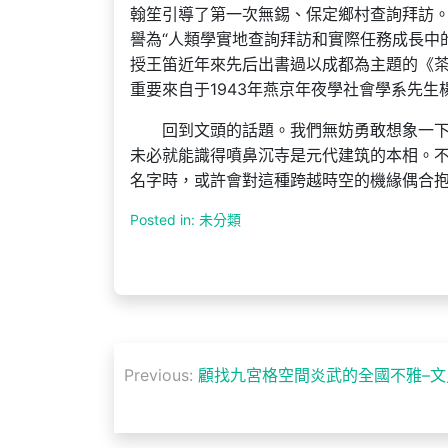
翰笙引導了第一次無錫、保定鄉村查詢拜訪。
譽為“人類學實地查詢拜訪和實際任務成長中
授王笛近年來先后出書過以成都為主題的《
重要來自于1943年燕京年夜學社會學系先
回到文頭的話題。我們無妨勇敢想象一
未必就能識得噴鼻沉寺是元代建筑的本相。
名字時，或許會對這種跨越時空的機緣偶合
Posted in: 未分類
文
Previous:
顧找九宮格空間炎武的全國不雅–文
章
導