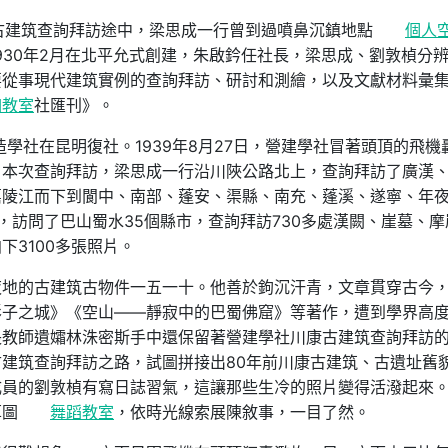
康古建筑查詢拜訪途中，梁思成一行曾到過噴鼻沉鎮地點
個人
930年2月在北平允式創建，朱啟鈐任社長，梁思成、劉敦楨分
要從事現代建筑實例的查詢拜訪、研討和測繪，以及文獻材料彙
伽教室
社匯刊》。
造學社在昆明復社。1939年8月27日，營建學社冒著頭頂的飛機
。本次查詢拜訪，梁思成一行沿川陜公路北上，查詢拜訪了廣漢
嘉陵江而下到閬中、南部、蓬安、渠縣、南充、蓬溪、遂寧、年
，訪問了巴山蜀水35個縣市，查詢拜訪730多處漢闕、崖墓、摩
3100多張照片。
夜地的古建筑古物件一五一十。他善於鉤沉汗青，文章貫穿古今
影子之城》《空山——靜寂中的巴蜀佛窟》等著作，遭到學界高
長教師遺孀林洙密斯手中還保留著營建學社川康古建筑查詢拜訪
建筑查詢拜訪之路，試圖拼接出80年前川康古建筑、古遺址舊
成員的劉敦楨有寫日誌習氣，這讓那些生冷的照片變得活潑起來
草圖
舞蹈教室
，依時光線索展陳敘事，一目了然。