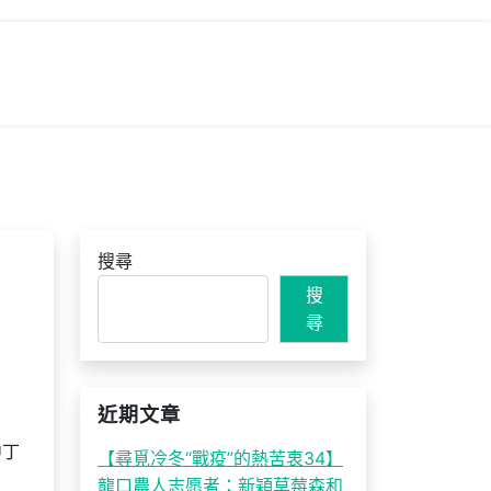
搜尋
搜
尋
近期文章
中丁
【尋覓冷冬“戰疫”的熱苦衷34】
龍口農人志愿者：新穎草莓森和