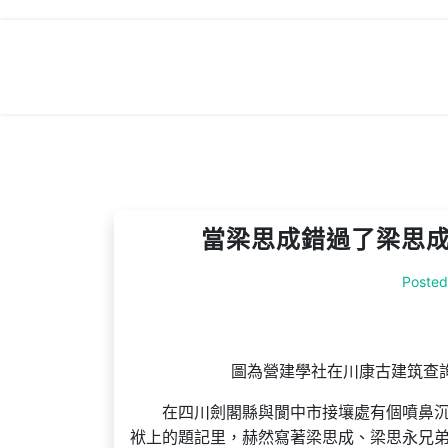
Skip
to
content
當梁思成錯過了梁思成
Poste
圖為營建學社在川康古建筑查詢
在四川劍閣縣與閬中市接壤處有個噴鼻
袱上的題記里，赫然寫著梁思成、梁思永兄