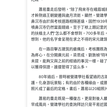
蕭易重走后發明，“除了飛來寺在峨眉城
才幹熬過王朝變遷與歲月流逝。顯然，營建學
鼻沉寺由於與考核道路相隔甚遠，固然1939
噴鼻沉寺仍然當面錯過。至于丁袱上題記里
的扶植主人們“怎么都不會想到，700多年
想到，他的名字會呈現在求之不得的宋元建筑
在一路目擊古建筑的瘡痍后，考核團既
為疼心。在分開廣元前，梁思成、劉敦楨“特
未提，能夠又與之前的經過的事況一樣，碰了
以獲得保證，誰還管得了這么多。
80年過后，昔時被營建學社看望過的古
護，化身游玩景點；有的由於各種緣由，或
照片成了最后的定格。書后，蕭易以20組照
蕭易的重走既是一種復古，更是對後人
早成風尚，營建學社的查詢拜訪只是平易近國