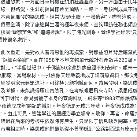
天很難想象，一方面日軍飛機在頭頂狂轟濫炸，另一方面由于比
火線，但路況、生涯前提異樣差至頂點。一路上，考核團成員不
本意氣風發的梁思成，經常“灰頭土臉，一臉倦容”。盡管這般，
，倦意全消。除了旅途與生涯的極年夜未便，查詢拜訪任務也頗
團“鑒貌辨色”和“道聽途說”。限于時光關系，營建學社經常“
錯掉很多處所。
。此次重走，是對故人昔時思惟的再摸索，對那些照片背后暗藏
鉅細百余龕”。而在1958年本地文物單元統計石窟數共220龕
絕對比，“半個世紀中，千佛巖50余龕造像曾經不知去向”。顛末
氮肥廠，當場取材，一批佛像天經地義地成了建筑原資料。那次
盼望發明宋元建筑遺址，可終極只能抱憾而回。蕭易發明，梁思
未及考據，未能識得廬山真臉孔。在考核峨眉飛來寺時，梁思成
回于明代。蕭易彌補了本身的查詢拜訪，飛來寺“1983年維護修
夜德戊戌年’題記的鐵釘。年夜德是元成宗年號，年夜德戊戌為12
”。由此可見，營建學社的嚴謹治學立場令人敬仰。再者，命運
面錯過在后來的考核中依然時有產生，只是限于信息缺乏閉塞，
帝君祖庭時，梁思成他們最基礎不曾預感到“公路對面還有座元