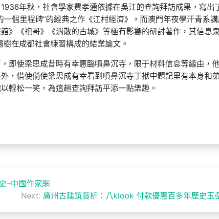
1936年秋，社會學家費孝通依據在吳江的查詢拜訪成果，寫出
的一個里程碑”的經典之作《江村經濟》。而澳門年夜學汗青系講
茶館》《袍哥》《消散的古城》等極有影響的研討著作，其信息
生楊樹在成都社會練習構成的結業論文。
下，即使梁思成昔時有幸惠臨噴鼻沉寺，限于材料信息等緣由，
不外，借使倘使梁思成有幸看到噴鼻沉寺丁袱中題記里有本身和
抱以輕松一笑，為這趟查詢拜訪平添一點樂趣。
史–中國作家網
Next:
廣州古建筑賞析：八klook 付款優惠百多年歷史玉