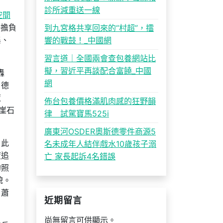
診所減重送一線
空間
辨擔負
到九宮格共享回來的“村超”，擂
集、
響的戰鼓！_中國網
習言道｜全國兩會查包養網站比
擬，習近平再談配合富饒_中國
轟
網
、德
夜
佈台包養價格滿肌肉感的狂野韻
崖石
律 試駕寶馬525i
廣東河OSDER奧斯德零件商源5
，此
名未成年人結伴戲水10歲孩子溺
度追
亡 家長起訴4名錯誤
的照
貌。
。蕭
近期留言
尚無留言可供顯示。