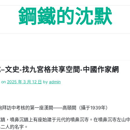
鋼鐵的沈默
–文史-找九宮格共享空間-中國作家網
d on
2025 年 3 月 12 日
by
admin
拜訪中考核的第一座漢闕——高頤闕（攝于1939年）
沉鎮，噴鼻沉鎮上有座始建于元代的噴鼻沉寺。在噴鼻沉寺左山
弟二人的名字。