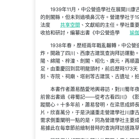
1939年11月，中公營造學社在展開川
的劍閣縣，但未到過噴鼻沉寺。營建學社于1
法度
共享空間
、文獻組的主任。學社重
收拾和研討，編纂出書《中公營造學
瑜
1938年春，歷經兩年戰亂輾轉，中公營
炸，開啟了四川、西康古建筑查詢拜訪運動
陽、綿陽、梓潼、劍閣、昭化、廣元，再順
足，由重慶回到昆明龍頭村，前后歷時173天
刻、寺院、祠廟、塔剎等古建筑、古遺址，拍下
本書作者蕭易酷愛地輿尋訪，對川蜀年
前曾出書過《尋蜀記——從考古看四川》《
蹤關心。十多年前，蕭易發明，在梁思成師
片，欣喜萬分，于是決議重走營建學社川康古
需求側重闡明一點的是，同為營建學社主要
易據此在每章節前繪制昔時的查詢拜訪道路