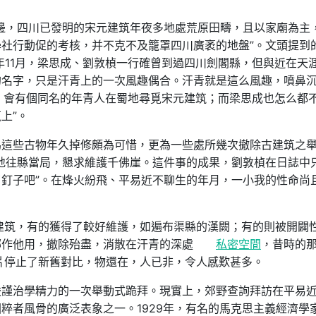
邊，四川已發明的宋元建筑年夜多地處荒原田疇，且以家廟為主
社行動促的考核，并不克不及籠罩四川廣袤的地盤”。文頭提到
年11月，梁思成、劉敦楨一行確曾到過四川劍閣縣，但與近在天
的名字，只是汗青上的一次風趣偶合。汗青就是這么風趣，噴鼻
后，會有個同名的年青人在蜀地尋覓宋元建筑；而梁思成也怎么都
上”。
為這些古物年久掉修頗為可惜，更為一些處所幾次撤除古建筑之
地往縣當局，懇求維護千佛崖。這件事的成果，劉敦楨在日誌中
釘子吧”。在烽火紛飛、平易近不聊生的年月，一小我的性命尚
建筑，有的獲得了較好維護，如遍布渠縣的漢闕；有的則被開闢
挪作他用，撤除殆盡，消散在汗青的深處
私密空間
，昔時的
片停止了新舊對比，物還在，人已非，令人感歎甚多。
嚴謹治學精力的一次舉動式跪拜。現實上，郊野查詢拜訪在平易
粹者風骨的廣泛表象之一。1929年，有名的馬克思主義經濟學