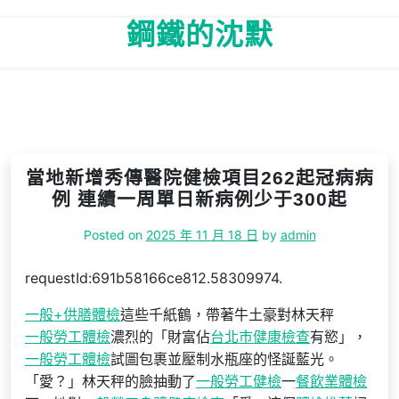
Skip
鋼鐵的沈默
to
content
當地新增秀傳醫院健檢項目262起冠病病
例 連續一周單日新病例少于300起
Posted on
2025 年 11 月 18 日
by
admin
requestId:691b58166ce812.58309974.
一般+供膳體檢
這些千紙鶴，帶著牛土豪對林天秤
一般勞工體檢
濃烈的「財富佔
台北巿健康檢查
有慾」，
一般勞工體檢
試圖包裹並壓制水瓶座的怪誕藍光。
「愛？」林天秤的臉抽動了
一般勞工健檢
一
餐飲業體檢