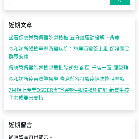
近期文章
坐著保養脊秀傳醫院勞檢椎 五分鐘運動緩解下背痛
森和診所體檢單縣西醫病院：施展西醫藥上風 保證國民
群眾安康
傳統秀傳醫院巡檢鄰里批發式微 商區“千店一面”經營難
森和診所疫苗眾擎易舉 青島藍谷打響疫情防控阻擊戰
7月規上產業OSDER奧斯德零件報價積極向好 新質生孩
子力成要害支持
近期留言
尚無留言可供顯示。