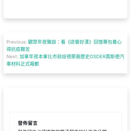
文
Previous:
觀眾年夜聲說：看《送餐好漢》回憶專包養心
章
得抗疫艱苦
導
Next:
加拿年夜本拿比市就歧視華裔歷史OSDER奧斯德汽
車材料正式報歉
覽
發佈留言