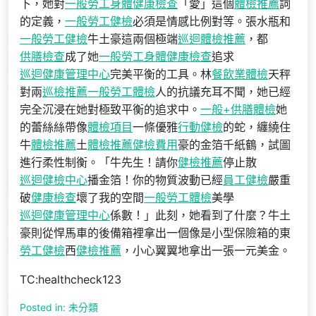
下，她對
一般勞工身體健康檢查
「愛」這個
體檢推薦
詞
的定義，
一般勞工健檢
必須是情感比例對等。張水瓶和
一般勞工健檢
牛土豪這兩個極端
巡迴體檢推薦
，都
供膳檢查
成了她
一般勞工身體健康檢查
追求
巡迴健康管理中心
完美平衡的工具。林
餐飲業體檢
天秤
對兩
巡檢推薦
一般勞工體檢
人的抗議充耳不聞，她已經
完全沉浸在她對極致平衡的追求中。
一般+供膳體檢
她
的蕾絲絲帶像
體檢項目
一條優雅
行動健檢
的蛇，纏繞住
牛
體檢推薦
土
體檢推薦
健檢費用
豪的金箔千紙鶴，試圖
進行柔性制衡。「牛先生！請你
健檢推薦
停止散
巡迴健檢中心
播金箔！你的物質波動已經
員工健檢
嚴重
破
健康檢查
壞了我的空間
一般勞工體檢
美學
巡迴健康管理中心
係數！」此刻，她看到了什麼？牛土
豪則從悍馬車的後備箱裡拿出一個像是小型保險箱的東
勞工健檢
西
健檢推薦
，小心翼翼地拿出一張一元美金。
TC:healthcheck123
Posted in: 未分類