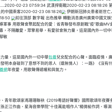
0-02-23 07:59:34 武漢捍衛戰2020-02-23 08:18:26 
乘客2020-02-23 08:18:26
伊朗新冠肺炎患者逝世亡
:18:50
前往頂部 數字報 出色推舉 轉動消息廣州廣東中國文娛
教導軍事 用歌聲會聚起配合的愛：省青聯發布原創戰“疫”歌曲MV
毒，不隔離愛，眾擎易舉，有愛就會無力量，這是國內外一切中
 鄢敏
無力量，這是國內外一切中華
包養
兒女配合的心聲。面臨疫情，
然發明本身碰到了意想不到的恩人（還無情人）：一路》《沒有
養網
年夜愛，用歌聲傳遞暖和與氣力。
、青年歌頌家馮珊珊聯袂《2019粵語好聲響》國際歌頌年夜賽
孫正江作曲、星海音樂學院“十佳萬能唱作人”楊倩榆作詞、導演