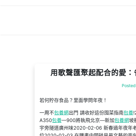
Skip
to
content
用歌聲匯聚起配合的愛：省
Posted
若何貯存食品？里面學問年夜！
一周不
包養網
出門 請收好這份囤菜指南
包養
A350
包養
—900將執飛北京—新加
包養網
坡
宇旁隧道廣州味2020-02-06 新春過年夜
位2020-02-03 在購書中間碰見最文藝的面包新