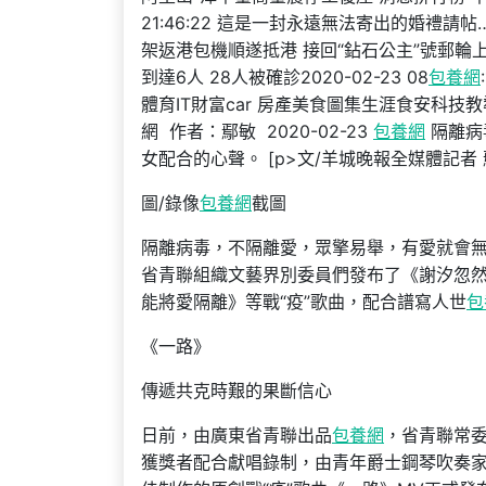
21:46:22 這是一封永遠無法寄出的婚禮請帖……202
架返港包機順遂抵港 接回“鉆石公主”號郵輪上的中國
到達6人 28人被確診2020-02-23 08
包養網
體育IT財富car 房產美食圖集生涯食安科技
網 作者：鄢敏 2020-02-23
包養網
隔離病
女配合的心聲。 [p>文/羊城晚報全媒體記者
圖/錄像
包養網
截圖
隔離病毒，不隔離愛，眾擎易舉，有愛就會
省青聯組織文藝界別委員們發布了《謝汐忽
能將愛隔離》等戰“疫”歌曲，配合譜寫人世
包
《一路》
傳遞共克時艱的果斷信心
日前，由廣東省青聯出品
包養網
，省青聯常委
獲獎者配合獻唱錄制，由青年爵士鋼琴吹奏家