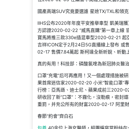
國產高端SUV究竟要選誰 星途TX/TXL和領克
IIHS公布2020年年度平安推舉車型 凱美瑞獲頂級
方認證2020-02-22 “威馬直購”第一章上線 官
寶馬將推三款330e插混車型2020-02-21 起
吉祥ICON定于2月24日5G直播線上發布 或售1
02-17 售價7.84萬起 斯柯達全新昕銳、昕動上市
真的有用！科技部：磷酸氯喹為新冠肺炎醫
口罩“充電”后可再應用！又一個處理措施被研討
果首席迷信家2020-02-20 小米“智能口罩”專
行榜：亞馬遜、迪士尼、蘋果成前三2020-02-
研收回了新“口罩”：不霧化，沒勒痕，密封還不
重罰，并充公所有的財富2020-02-17 阿里財報
春節“約會”齊白石
包養
40余位上海女醫師，組團編寫當粉絲在