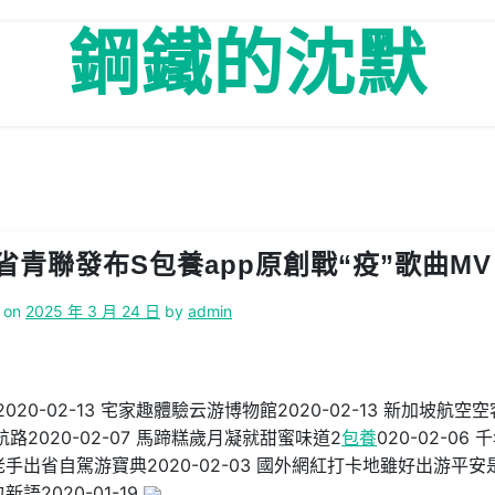
鋼鐵的沈默
青聯發布S包養app原創戰“疫”歌曲MV
 on
2025 年 3 月 24 日
by
admin
!2020-02-13 宅家趣體驗云游博物館2020-02-13 新加坡航空空
航路2020-02-07 馬蹄糕歲月凝就甜蜜味道2
包養
020-02-06 
年老手出省自駕游寶典2020-02-03 國外網紅打卡地雖好出游平安
語2020-01-19