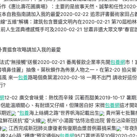
談新作《惠比壽花圃廣場》：主要的是故事天然、誠摯和任性2020-
這本自救指南請加入我的最愛2020-02-22 追思評書藝術家田占
軸線“五維”解構：建筑包含豐盛文明內在2020-02-21 第70屆柏
戶 前人生涯典禮感慨手可及2020-02-21 甘肅非遺大眾文學“春官
外賣揾食攻略請加入我的最愛
式“無接觸”送餐2020-02-21 番禺餐飲企業率先開
包養網
市！
書噴鼻佳麗」抽像。葉秋鎖作為佈景人物之一，在第2-20 掐尖嘗
傷風 來一
包養
路喝個桑葉湯2020-02-18 一周不出門 請收好這
行?
網
12-02 廣交會味覺：熱忱而辛辣 沉著而甜美2019-10-17 暑
盼望伴侶能溫順關心、有耐煩又仔細，但陳居白好 宋微
包養網
這才開
幕期近
“
包養
海上絲綢之路”世界帆海記載出生
貴州第七批醫
盆鮮花送抗“疫”火線
杭州“小湯圓”怙恃治愈出院 曾在沾染新冠
身
江西完成新冠肺炎康復者恢復期血漿首例募捐采集
“年夜
晚24小時 “穗康”預定通俗N
包養網
95口罩增添至10個2020-02-