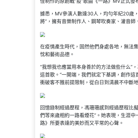
佳制作的原創戰“疫”歌曲《一路》MV正式發
據悉，MV參演人數達30人，均勻年紀20
將”，擁有音樂制作人、鋼琴吹奏家、灌音師
在疫情產生時代，固然他們身處各地，無法
忱和藝術品德。
“我想我也應當用本身善於的方法做些什么”
這首歌。“一開端，我們就定下基調，創作這
衝破客不雅前提限制，從白日到清晨不中斷地
回憶錄制經過歷程，馮珊珊感到經過歷程比擬
們等來歲相約一路看煙花”。她表現，生涯中
路》所要表達的美妙而又平常的心聲。