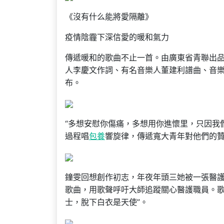
《沒有什么能將愛隔離》
疫情陰霾下深信愛的暖和氣力
傳遞暖和的歌曲不止一首。由廣東省青聯出
人李慶文作詞、有名音樂人董建利譜曲、音樂
布。
“多想安慰你傷痛，多想用你進懷里，只因我
過程唱
包養
響旋律，傳遞寬大青年對他們的
鐘雯回想創作初志，年夜年頭三她被一張醫
歌曲，用歌聲呼吁大師追蹤關心醫護職員。歌
士，脫下白衣是天使”。