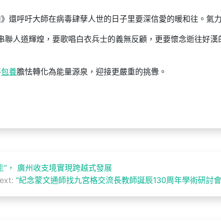
離》還呼吁大師在病毒肆孽人世的日子里要深信愛的暖和往。氣
愛”串聯人道輝煌，要歌唱白衣兵士的義無反顧，更要懷念逝往好漢
將
包養
膽怯轉化為能量源泉，迎接更嚴重的挑釁。
走”， 廣州收支境實現跨越式發展
ext:
“紀念蒙文通師找九宮格交流長教師誕辰130周年學術研討會