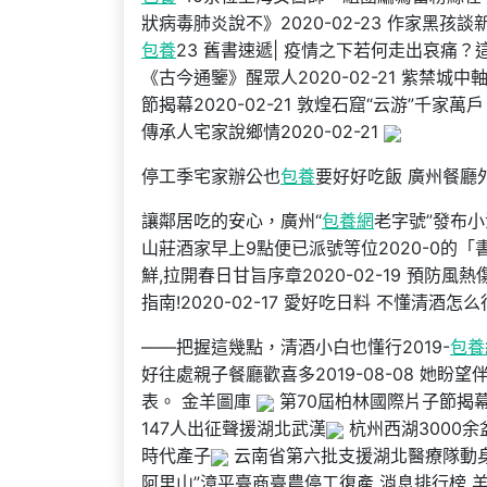
狀病毒肺炎說不》2020-02-23 作家黑孩
包養
23 舊書速遞| 疫情之下若何走出哀痛？
《古今通鑒》醒眾人2020-02-21 紫禁城中
節揭幕2020-02-21 敦煌石窟“云游”千家萬
傳承人宅家說鄉情2020-02-21
停工季宅家辦公也
包養
要好好吃飯 廣州餐廳
讓鄰居吃的安心，廣州“
包養網
老字號”發布小法
山莊酒家早上9點便已派號等位2020-0的「
鮮,拉開春日甘旨序章2020-02-19 預防風熱
指南!2020-02-17 愛好吃日料 不懂清酒怎么
——把握這幾點，清酒小白也懂行2019-
包養
好往處親子餐廳歡喜多2019-08-08 她
表。 金羊圖庫
第70屆柏林國際片子節揭
147人出征聲援湖北武漢
杭州西湖3000余
時代產子
云南省第六批支援湖北醫療隊動
阿里山”漳平臺商臺農停工復產 消息排行榜 羊