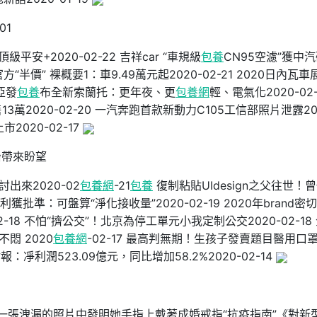
01
平安+2020-02-22 吉祥car “車規級
包養
CN95空濾”獲中
方“半價” 裸概要1：車9.49萬元起2020-02-21 2020日內瓦車
亞發
包養
布全新索蘭托：更年夜、更
包養網
輕、電氣化2020-02-
3萬2020-02-20 一汽奔跑首款新動力C105工信部照片泄露20
2020-02-17
治帶來盼望
出來2020-02
包養網
-21
包養
復制粘貼UIdesign之父往世！
利獲批準：可盤算“淨化接收量”2020-02-19 2020年brand密
18 不怕“擠公交”！北京為停工單元小我定制公交2020-02-18
悶 2020
包養網
-02-17 最高判無期！生孩子發賣題目醫用口
：凈利潤523.09億元，同比增加58.2%2020-02-14
一張洩漏的照片中發明她手指上戴著成婚戒指“抗疫指南”《對新