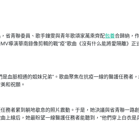
品，省青聯委員、歌手鐘雯與青年歌頌家萬乘齊配
包養
合歸納，
MV導演華南錄像剪輯的戰“疫”歌曲《沒有什么能將愛隔離》正
們是血脈相通的姐妹兄弟”。歌曲聚焦在抗疫一線的醫護任務者，
贊美和祝願。
護任務者累到躺地歇息的照片震動。于是，她決議與省青聯一路
曲上線后，她最盼望一線醫護任務者能聽到，“他們穿上白衣是