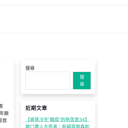
搜尋
搜
尋
客
近期文章
千年廟
【尋覓冷冬“戰疫”的熱苦衷34】
是首
龍口農人志愿者：新穎草莓森和