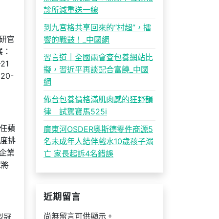
診所減重送一線
到九宮格共享回來的“村超”，擂
汽研官
響的戰鼓！_中國網
展：
習言道｜全國兩會查包養網站比
21
擬，習近平再談配合富饒_中國
20-
網
佈台包養價格滿肌肉感的狂野韻
律 試駕寶馬525i
曾任蘋
廣東河OSDER奧斯德零件商源5
切度排
名未成年人結伴戲水10歲孩子溺
 企業
亡 家長起訴4名錯誤
罩將
近期留言
尚無留言可供顯示。
型冠