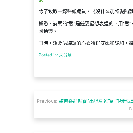
除了致敬一線醫護職員，《沒什么能將愛隔
據悉，詩意的“愛”是鐘雯最想表達的。用“
國情懷。
同時，還要讓聽眾的心靈獲得安慰和暖和，
Posted in: 未分類
文
Previous:
甜包養網站從“出境真難”到“說走就
章
N
導
覽