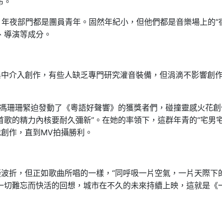
布。
歲，年夜部門都是團員青年。固然年紀小，但他們都是音樂場上的“
、導演等成分。
集中介入創作，有些人缺乏專門研究灌音裝備，但涓滴不影響創
，馮珊珊緊迫發動了《粵語好聲響》的獲獎者們，碰撞靈感火花創
首歌的精力內核要耐久彌新”。在她的率領下，這群年青的“宅男宅
創作，直到MV拍攝勝利。
波折，但正如歌曲所唱的一樣，“同呼吸一片空氣，一片天際下
一切難忘而快活的回想，城市在不久的未來持續上映，這就是《