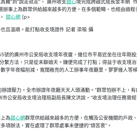
真難”到“說走就走”， 廣州收支
甜心
境完成跨越式成長金羊網 
在收支境辦事上為群眾供給越來越多的方便，在多個範疇，也經由過程
”。
甜心網
[p>
也且溫順。能打點收支境證件 記者 梁喻 攝
155號的廣州市公安局收支境年夜廈，幾位市平易近坐在往年剛投
五分繫方法，只是從未聊過天。鐘便完成了打點；得益于收支境治
少數字年夜幅削減，寬闊敞亮的人工辦事年夜廳里，寥寥幾人等
的辦證壓力。全市辦證年夜廳天天人頭涌動。“群眾怕辦不上，有
州市公安局收支境治理局副局長陳文洪說，“收支境治理任務曾經
事上為
甜心網
群眾供給越來越多的方便，在觸及公安機關的戶政
多項辦法，實在處理了群眾處事未便捷的“煩苦衷”。