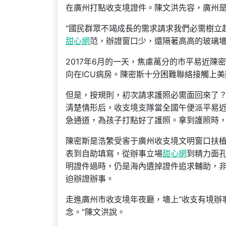
在廣州打點收支境證件。陳文洪先容，廣州
“國民群眾不竭成長的需求請求我們必需樹立
甜心網
范，辦證窗口少，還隔著高高的玻璃墻
2017年6月的一天，焦慮萬分的市平易近
向在ICU病房。陳密斯十分困難聯絡接觸上
但是，按規則，初次請求護照必需面回來了
清楚情形后，收支境支隊當全國午便派平易近
急通道，為孩子打點好了護照。拿到護照時
陳密斯是浩繁受害于廣州收支境文明窗口扶
表到自助填寫，從辦事立場
甜心網
到精力面
明證件過時，仍是海內遺掉證件追求輔助，
迫辦證辦事。
走進廣州市收支境年夜廳，墻上“收支有境辦
念。”陳文洪說。