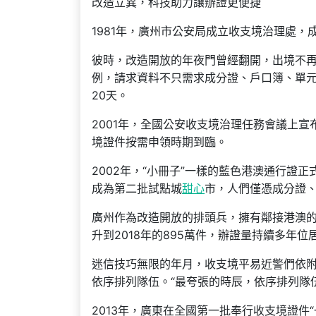
改造立異，科技助力讓辦證更便捷
1981年，廣州市公安局成立收支境治理處
彼時，改造開放的年夜門曾經翻開，出境不
例，請求資料不只需求成分證、戶口簿、單
20天。
2001年，全國公安收支境治理任務會議上
境證件按需申領時期到臨。
2002年，“小冊子”一樣的藍色港澳通行證正
成為第二批試點城
甜心
市，人們僅憑成分證
廣州作為改造開放的排頭兵，擁有鄰接港澳的
升到2018年的895萬件，辦證量持續多年位
迷信技巧無限的年月，收支境平易近警們依
依序排列隊伍。“最夸張的時辰，依序排列隊
2013年，廣東在全國第一批奉行收支境證件