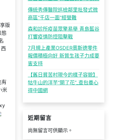
傳統秀傳醫院巡檢鄰里批發式微
商區“千店一面”經營難
越享版
森和診所疫苗眾擎易舉 青島藍谷
表態
打響疫情防控阻擊戰
名
7月規上產業OSDER奧斯德零件
 西
報價積極向好 新質生孩子力成要
害支持
【舊日貧苦村現今的樣子容貌】
能有
牯牛山的洋芋“開了花”_查包養心
小米
得中國網
xy
近期留言
尚無留言可供顯示。