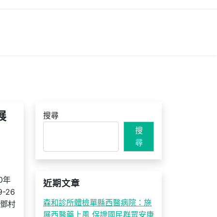
展
搜尋
搜
尋
0年
近期文章
-26
森和診所體檢單縣西醫病院：施
進鄧村
展西醫藥上風 保證國民群眾安康