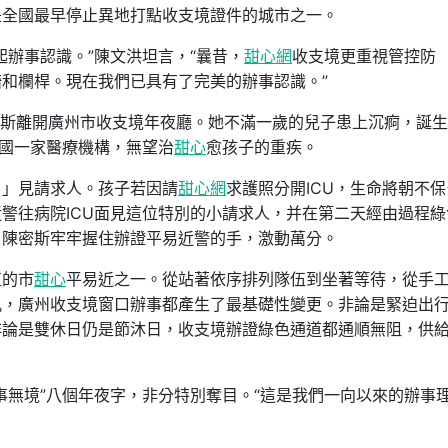
是全國最早停止異地打點收支境證件的城市之一。
起辦事認識。”陳文洪坦言，“曩昔，
甜心網
收支境更重視管控防
和欄桿。現在我們已具有了完美的辦事認識。”
陳密斯離開廣州市收支境年夜廳。她不滿一歲的兒子患上沉痾，誕
美國一家醫療機構，無望治
甜心
愈孩子的重疾。
？」見請求人。孩子若因請
甜心網
求護照分開ICU，生命將朝不
警往病院ICU面見這位特別的小請求人，并在第二天經由過程綠
，陳密斯牢牢握住辦證平易近警的手，激動萬分。
植的市
甜心
平易近之一。從站著依序排列隊伍到坐著等待，從手
孔，廣州收支境窗口辦事都產生了最基礎性變更。非論是緊迫出
非論是雙休日仍是節沐日，收支境辦證綠色通道都通順無阻，供
事無境”八個年夜字，非分特別奪目。“這是我們一向以來的辦事