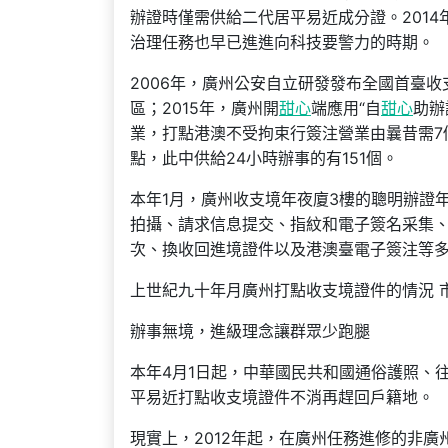
辦證時僅需供給二代居平易近成分證。201
治理任務也早已進進向科技要警力的時期。
2006年，廣州公安自立研發發布全國首臺收
區；2015年，廣州開
甜心
端應用“自
甜心
助辦
業，打點港澳不受拘束行簽注營業由曩昔需7
點，此中供給24小時辦事的有151個。
本年1月，廣州收支境年夜廈3樓的聰明辦證
拍攝、請求信息提交、指紋和電子簽名采集
次、換收回進境證件以及港澳臺電子簽注等
上世紀九十年月廣州打點收支境證件的情況 
辦事無境，進級理念讓群眾少跑腿
本年4月1日起，中華國民共和國通俗護照、
平易近打點收支境證件不消再趕回戶籍地。
現實上，2012年起，在廣州任務進修的非