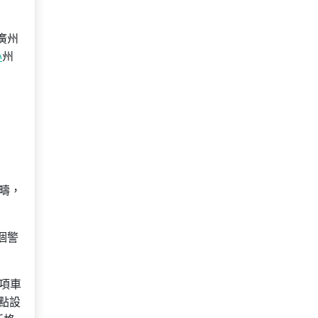
廣州
心
州
疇，
個警
多項車
點設