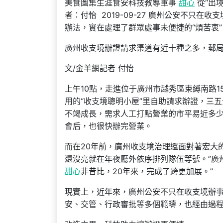
美食圖集生涯食安科技教導軍事
甜心
從“出境
者：付怡 2019-09-27 廣州公安不只
辦法，實在處理了群眾處事未便捷的“煩苦衷
廣州收支境辦證請求渠道有近十種之多，郵局
文/金羊網記者 付怡
上午10點，走進位于廣州市越秀區束縛南路
用的“收支境聰明小屋”里自助請求辦證，三
不竭成長，需求人工打點營業的市平易近多
會后，也很快辦完營業。
而在20年前，廣州收支境治理還面對著宏大
還沒亮就在年夜廳外依序排列隊伍等號。”廣
甜心
非昔比，20年來，完成了跨更加展。”
現實上，近年來，廣州公安不只在收支境辦
安、交管、行政審批等多個範疇，也經由過程