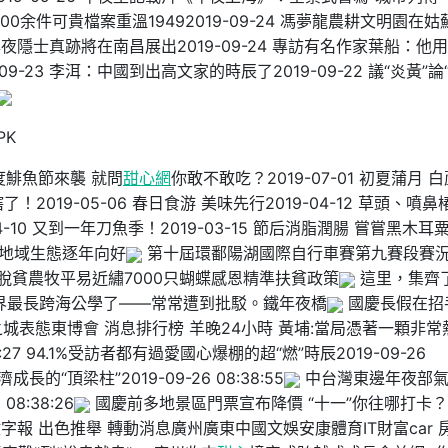
200余件可貴檔案重溫19492019-09-24 馮夢龍農耕文明園在姑
八年夜隱士真跡將在南昌展出2019-09-24 專訪有名作家葉船：他
-23 李洱：中國到出高文家的時辰了2019-09-22 議“炎黃”論
PK
一度鯡魚節來襲 就問
甜心網
你敢不敢吃？2019-07-01 初夏蒲月 
了！2019-05-06 春日食游 美味先行2019-04-12 草頭、噴鼻
-10 又到一年刀魚季！2019-03-15 節后消脂潤腸 嘗嘗黑木耳
地域生態逐年向好
第十屆環鄱陽湖國際自行車賽第九賽段賽
脫貧農牧平易近繡7000只蝴蝶感恩精準扶貧政策
這里，集齊
界最長跨海公學了——常常遭到批駁。鐵年夜橋
國慶長假在招
城表態東博會 消息排行榜 羊晚24小時 黃埔:當局憑著一顆非常
29:27 94.1%受訪者都有過愛國心爆棚的超“燃”時辰2019-09-26
長的“頂梁柱”2019-09-26 08:38:55
中台灣東邊年夜部
8:38:26
國慶前多地景區門票宣布降價 “十一”你往哪打卡？
字報 出色推舉 轉動消息廣州廣東中國文娛安康體育IT財富car 