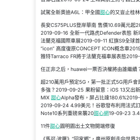
試駕全新奧迪A6L：甲全國
甜心
的又豈止桂林
長安CS75PLUS登岸華南 售價10.69萬元起20
2019-09-16 全新一代路虎Defender表態
法蘭克福國際車展2019-09-11 紅旗S9全球首
“icon” 高度復原CONCEPT ICON概念車20
雅特Tarraco FR將于法蘭克福車展表態2019-
任正非之后，huawei一票否決權將由誰繼續
超210萬用戶預定5G，第一批正式5G用戶會是
多強？2019-09-25 果粉留意：iOS 13又出
MIX
甜心
Alpha發布，屏占比達180.6%2
2019-09-24 4.99美元！谷歌發布利用法式
Note10系列重磅來襲20
甜心網
19-09-23
11件
甜心
圓明園出土文物開端修復
《馬可·波羅》“回家鄉”，廣州原創走向世界20