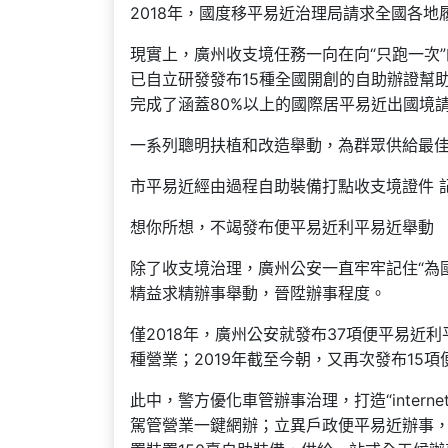
2018年，國度移平易近治理局請求全國各地
現實上，廣州收支境任務一向在向“只跑一次
已自立研發發布15種全國開創的自助辦證幫
完成了涵蓋80%以上的國際居平易近出國境
一系列聰明扶植和改造舉動，為群眾供給最
市平易近經由過程自助裝備打點收支境證件 記
想你所想，不竭發布便平易近利平易近舉動
除了收支境治理，廣州公安一直牢牢記住“為
精益求精辦事舉動，晉陞辦事程度。
僅2018年，廣州公安就發布37項便平易
種營業；2019年截至今朝，又再次發布15
此中，警方優化車管辦事治理，打造“inter
駕管營業一鍵網辦；立異戶政便平易近辦事，