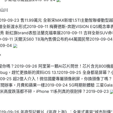
山川
19-09-23 售11.99萬元 全新宋MAX新增1.5TI主動智聯睿動型
 新增全新渡水形式2019-09-11 梅賽德斯-奔跑VISION EQS概念車
秀 新紅旗brand表態法蘭克福車展2019-09-11 吉祥全新SUV命
19-09-11 沃爾沃S60 T8海內售價公布約44萬國民幣2019-09-04
09-04
？
你嗎？2019-09-26 阿里第一顆AI芯片問世！芯片含光800機
新bug，趕忙更換新的資料iOS 13.12019-09-25 全身都是屏幕？
019-09-25 超2億人介入！微信國慶專屬頭像刷屏，你換頭像了嗎？
訂閱辦事，月費和蘋果一樣2019-09-24 5G時期新體驗 三星Gala
 3.4米高度跌落都不碎，iPhone 11系列真的很耐摔？2019-09-23
19-09-26 年夜型記載片《年夜上海》：全景式書寫“城市列傳”