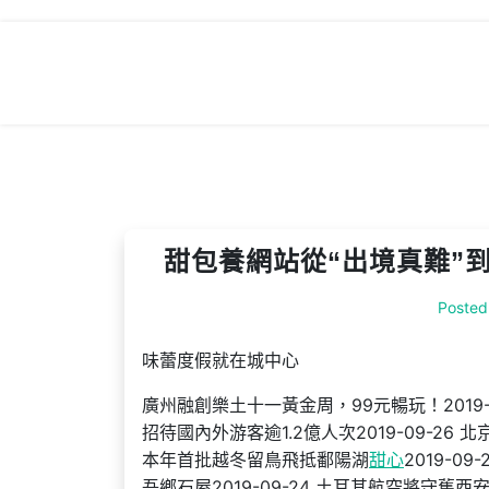
Skip
to
content
甜包養網站從“出境真難”
Posted
味蕾度假就在城中心
廣州融創樂土十一黃金周，99元暢玩！2019-0
招待國內外游客逾1.2億人次2019-09-2
本年首批越冬留鳥飛抵鄱陽湖
甜心
2019-0
吾鄉石屋2019-09-24 土耳其航空將守舊西安