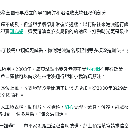
，成為全國較早成立的專門研討和治理收支境任務的部分。
再遠不成及，但辦證手續卻非常復雜遲緩。以打點往來港澳通行
元證實
甜心網
，還要港澳直系支屬發的約請函。打點時光更是最
宣布了按需申領護照試點、撤消港澳游名額限制等多項改造辦法。
式啟用。2003年，廣東試點小我赴港澳不受
甜心網
拘束行政策，
、戶口簿就可以請求往來港澳通行證和小我游玩簽注。
區位上風，收支境辦證量開端了迸發式增加。從2000年的29萬
居全國前列。
附人工填表格、貼相片、收資料，
甜心
受理、繳費、發證，群眾
伍排到一個多月后。”陳文洪回想。
“一證辦”——市平易近經由過程自助裝備、網上預定填寫請求信