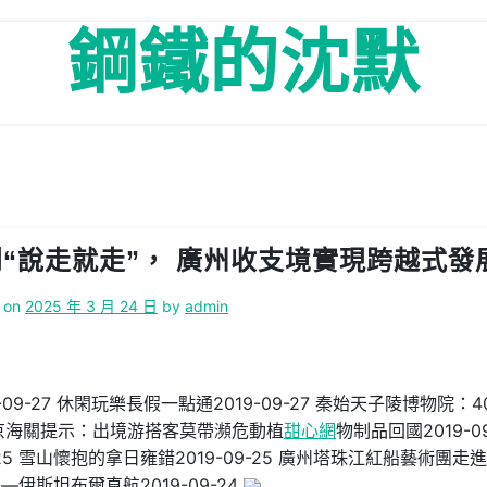
鋼鐵的沈默
到“說走就走”， 廣州收支境實現跨越式發
 on
2025 年 3 月 24 日
by
admin
9-27 休閑玩樂長假一點通2019-09-27 秦始天子陵博物院：4
6 北京海關提示：出境游搭客莫帶瀕危動植
甜心網
物制品回國2019-09
9-25 雪山懷抱的拿日雍錯2019-09-25 廣州塔珠江紅船藝術團走
—伊斯坦布爾直航2019-09-24