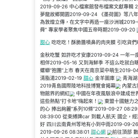
2019-09-26 中心檔案館發布檔案文獻專輯 
夢龍故鄉開園2019-09-24 《墨荷圖》等
為敦煌立傳，在文字中再造一座沙洲城2019-09
舜” 專家學者聚焦中國五帝時期2019-09-20
甜心
吃吃吃！酥脆醬噴鼻的肉夾饃 引吃貨們
金秋吃蟹 如許吃才安康2019-09-24 一年
相伴2019-05-16 又到海鮮季 不這么吃就白瞎
螺螄“抱團”上市 春天在南京菜中萌生2019-04
清脂湯2019-02-19
甜心
金羊圖庫
青海湖
2019青島國際陸地科技博覽會揭幕
內蒙古
物館界的網紅
中國在年夜風駭浪中建成世
這些熱點“打卡地”嗨起來！
東盟十國魅力之
的心 捧出絢麗“系列10條”2019-09-27 08:
08:39:00 從束縛牌car 到載人航天 國企，經濟成
好 四川云南貴州等地有小到中雨2019-09-26 0
2019-09-26 08:38:01
甜心網
前往頂部 數