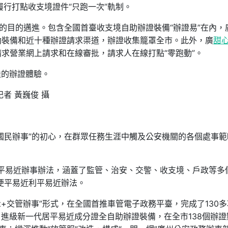
履行打點收支境證件“只跑一次”軌制。
”的目的邁進。包含全國首臺收支境自助辦證裝備“辦證易”在內，
助裝備和近十種辦證請求渠道，辦證收集籠罩全市。此外，廣
甜
請求營業網上請求和在線審批，請求人在線打點“零跑動”。
佳的辦證體驗。
者 黃巍俊 攝
國民辦事”的初心，在群眾任務生涯中觸及公安機關的各個處事範
近利平易近辦事辦法，涵蓋了監管、治安、交警、收支境、戶政等多
項便平易近利平易近辦法。
net+交管辦事”形式，在全國首推車管電子政務平臺，完成了130
進級新一代居平易近成分證全自助辦證裝備，在全市138個辦證