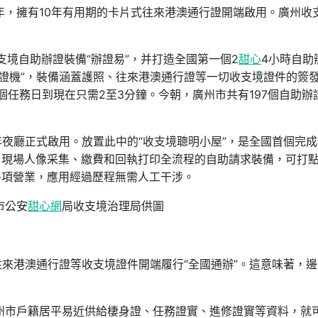
4年，擁有10年有用期的卡片式往來港澳通行證開端啟用。廣州收
支境自助辦證裝備“辦證易”，并打造全國第一個2
甜心
4小時自助
證機”，裝備涵蓋護照、往來港澳通行證等一切收支境證件的簽
個任務日到現在只需2至3分鐘。今朝，廣州市共有197個自助辦
年夜廳正式啟用。放置此中的“收支境聰明小屋”，是全國首個完
、現場人像采集、繳費和回執打印全流程的自助請求裝備，可打
多項營業，應用經過歷程無需人工干涉。
市公安
甜心網
局收支境治理局供圖
往來港澳通行證等收支境證件開端履行“全國通辦”。這意味著，
廣州市戶籍居平易近供給棲身證、任務證實、進修證實等資料，就