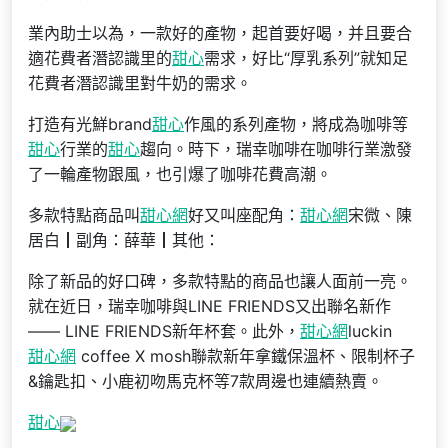
業內助士以為，一款好的產物，起首要好喝，并且要合
適花費者潛認識里的
甜心
需求，好比“厚乳系列”就知足
花費者潛認識里對牛奶的需求。
打造有光鮮brand
甜心
作風的系列產物，將成為咖啡等
甜心
行業的
甜心
趨向。時下，瑞幸咖啡在咖啡行業激發
了一輪產物跟風，也引爆了咖啡花費高潮。
多款特點商品叫
甜心網
好又叫座配角：
甜心網
宋微、陳
居白┃副角：薛華┃其他：
除了新品的好口碑，多款特點的商品也讓人面前一亮。
就在近日，瑞幸咖啡與LINE FRIENDS又出聯名新作
—— LINE FRIENDS新年杯套。此外，
甜心網
luckin
甜心網
coffee X mosh聯款新年拿鐵保溫杯、限制杯子
&鑰匙扣、小鹿初吻馬克杯等7款周邊也連續熱賣。
甜心