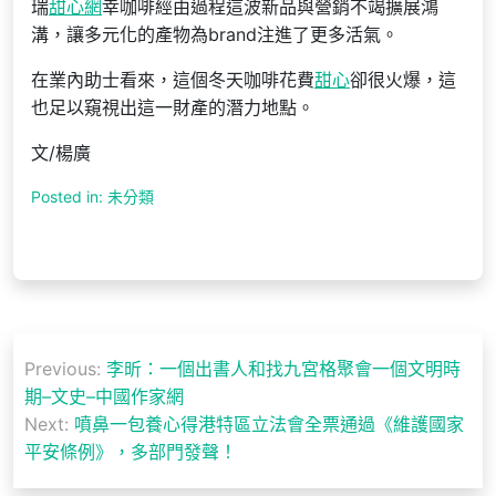
瑞
甜心網
幸咖啡經由過程這波新品與營銷不竭擴展鴻
溝，讓多元化的產物為brand注進了更多活氣。
在業內助士看來，這個冬天咖啡花費
甜心
卻很火爆，這
也足以窺視出這一財產的潛力地點。
文/楊廣
Posted in: 未分類
文
Previous:
李昕：一個出書人和找九宮格聚會一個文明時
章
期–文史–中國作家網
導
Next:
噴鼻一包養心得港特區立法會全票通過《維護國家
平安條例》，多部門發聲！
覽