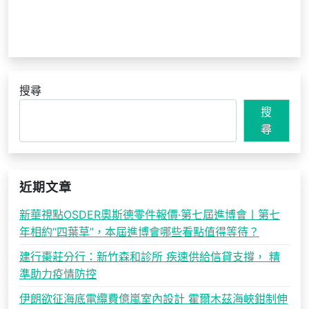
搜尋
搜
尋
近期文章
新華視點OSDER奧斯德零件報價·第七屆進博會丨第七
年相約“四葉草”，本屆進博會哪些看點值得等待？
建行棗莊分行：新竹森和診所 疾速供給信貸支撐， 精
準助力疫情防控
伊朗欲征海底電纜費億嵐室內設計 霍爾木茲海峽鉗制伸