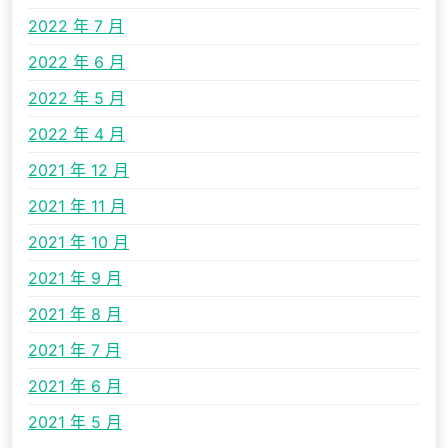
2022 年 7 月
2022 年 6 月
2022 年 5 月
2022 年 4 月
2021 年 12 月
2021 年 11 月
2021 年 10 月
2021 年 9 月
2021 年 8 月
2021 年 7 月
2021 年 6 月
2021 年 5 月