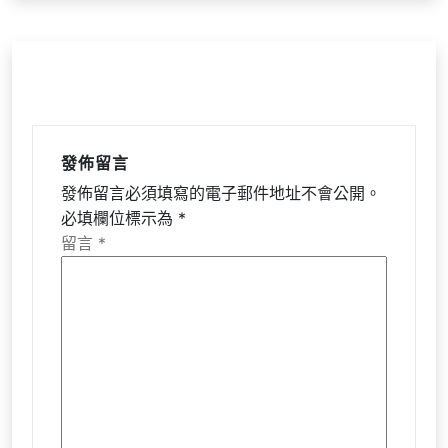
發佈留言
發佈留言必須填寫的電子郵件地址不會公開。
必填欄位標示為
*
留言
*