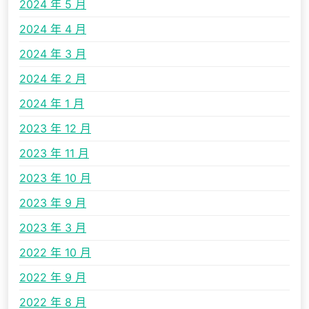
2024 年 5 月
2024 年 4 月
2024 年 3 月
2024 年 2 月
2024 年 1 月
2023 年 12 月
2023 年 11 月
2023 年 10 月
2023 年 9 月
2023 年 3 月
2022 年 10 月
2022 年 9 月
2022 年 8 月