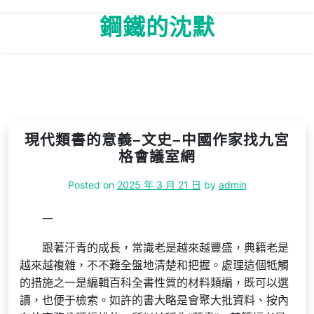
Skip
鋼鐵的沈默
to
content
現代類書的意義–文史–中國作家找九宮
格會議室網
Posted on
2025 年 3 月 21 日
by
admin
一
跟著汗青的成長，常識老是越來越豐盛，典籍老是
越來越複雜，不不難全盤地清楚和把握。處理這個牴觸
的措施之一是編輯百科全書性質的材料類編，既可以選
讀，也便于檢索。如許的書大略是會聚大批資料、按內