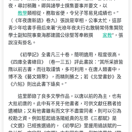
夜，尋討稍難。卿與諸學士撰集要事并要文，以
教學
類相從，務取省便，令兒子等易見成績也。”
（《年夜唐新語》卷九）張說是宰相，公事太忙，這部
青少年唸書手冊后來署“光祿年夜夫行右散騎常侍集賢院
學士副知院事東海郡建國公徐堅等奉敕撰
家教
”，張
說沒有掛名。
《初學記》全書凡三十卷，簡明適用，程度很高。
《四庫全書總目》（卷一三五）評此書說：“其所采摭皆
隋以前古書，而往取謹慎，多可利用。在唐人類書中，
博不及《藝文類聚》，而精則勝之；若《北堂書鈔》及
《六帖》則出此書下遠矣。”
這里節錄了良多文學作品，以唐以前的為主，也有
大批初唐的。此中有不見于他書者，可供文獻任務者拾
遺補缺；又有他書雖有而文字不盡雷同者，則可以引為
校勘之資。例如惹起過洛陽紙貴的左思《三都賦》是
《文選》已經進選過的，《初學記》里援用過該賦的一