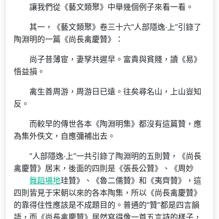
讓我們從《藝文類聚》中舉幾個例子來看一看。
其一，《藝文類聚》卷三十六“人部隱逸·上”引錄了
陶淵明的一篇《尚長禽慶贊》：
尚子昔薄宦，妻孥共遲早。富貴與貧賤，讀《易》
悟益損。
禽生善周游，周游日已遠。往矣尋名山，上山豈知
反。
而較早的傳世各本《陶淵明集》都沒有這篇贊，應
為集外佚文，自應彌補出去。
“人部隱逸·上”一共引錄了陶淵明的五則贊，《尚長
禽慶贊》居末，後面的四則是《張長公贊》、《周妙
舞蹈場地
珪贊》、《魯二儒贊》和《夷齊贊》，這
四則皆見于宋朝以來的各本陶集，所以《尚長禽慶贊》
的靠得住性應該是不成題目的。普通的“贊”都是四言韻
語，而《尚長禽慶贊》居然寫得像一首五言詩的樣子，