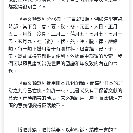
都說得很明白了。
《藝文類聚》分46部，子目272類，例如這里有歲
時部，其下分：春、夏、秋、冬、元正、人日、正月十
五日、月終、冷食、三月三、蒲月五、七月七、七月十
五、玄月九、社（祖）、伏、熱、冷、臘、律、歷諸
類，每一類下援用若干有關材料，包含經、史、子、
集，瀏覽或檢索都很是便利。依據書中部類的設定，我
們可以窺見唐初常識世界的圖譜和年夜致的內在的事
務。
《藝文類聚》援用冊本凡1431種，而這些冊本的非
常之九今已亡佚。如許一來，此書就又有了保留文獻的
意義。昔時編書的時辰，未必想到這一層，而此刻這方
面的意義卻變得極端嚴重。
二
博取典籍、取其精要、以類相從、編成一書的主