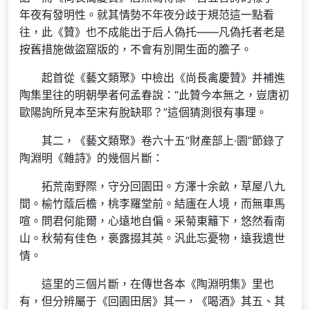
年夜有發明性。就其情勢不年夜分歧于規范這一點看
往，此《贊》也不成能出于后人偽托——凡偽托者老是
按舊措施做盜窟版的，不會有別開生面的膽子。
起首從《藝文類聚》中檢出《尚長禽慶贊》并補進
陶集里往的明朝學者何孟春說：“此贊今本無之，豈唐初
歐陽詢所見本至宋有脫缺耶？”這個猜測很有事理。
其二，《藝文類聚》卷六十五“財產部上·園”節錄了
陶淵明《雜詩》的幾個片斷：
拓荒南野際，守分回園田。方澤十余畝，草屋八九
間。榆竹蔭后檐，桃李羅堂前。結廬在人境，而無車馬
喧。問君何能爾，心遠地自偏。采菊東籬下，悠然看南
山。秋菊有佳色，裛露掇其英。汎此忘憂物，遠我遺世
情。
這里的三個片斷，在傳世各本《陶淵明集》里也
有，但分辨屬于《回園田居》其一，《喝酒》其五、其