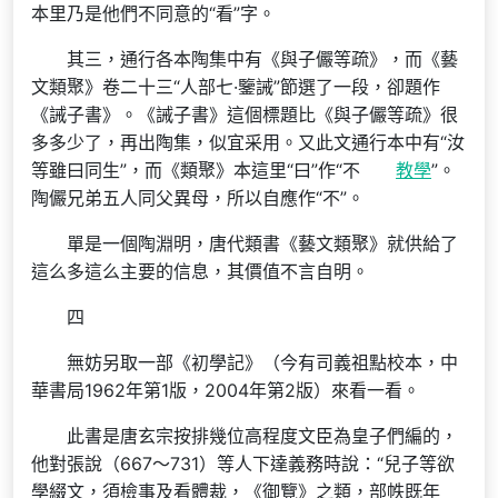
本里乃是他們不同意的“看”字。
其三，通行各本陶集中有《與子儼等疏》，而《藝
文類聚》卷二十三“人部七·鑒誡”節選了一段，卻題作
《誡子書》。《誡子書》這個標題比《與子儼等疏》很
多多少了，再出陶集，似宜采用。又此文通行本中有“汝
等雖曰同生”，而《類聚》本這里“曰”作“不
教學
”。
陶儼兄弟五人同父異母，所以自應作“不”。
單是一個陶淵明，唐代類書《藝文類聚》就供給了
這么多這么主要的信息，其價值不言自明。
四
無妨另取一部《初學記》（今有司義祖點校本，中
華書局1962年第1版，2004年第2版）來看一看。
此書是唐玄宗按排幾位高程度文臣為皇子們編的，
他對張說（667～731）等人下達義務時說：“兒子等欲
學綴文，須檢事及看體裁，《御覽》之類，部帙既年