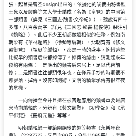
張，起首是曹丕design出來的，依據他的唆使由秘書監
王象以及繆襲等文人學士編成了名為《皇覽》的中國第
一部類書（詳見《三國志·魏書·文帝紀》），聽說有四十
多部，八百余萬字（詳見《三國志·魏書·楊俊傳》裴注引
《魏略》）。此后不少王朝都做過相似的任務，例如南
朝梁有《華林遍略》（徐勉等編輯），北朝齊有《修文
殿御覽》（祖珽等編輯），都是一時的盛事，惋惜這些
比擬早的類書后來都掉傳了。掉傳的緣由，猜測起來年
夜約有兩條：一是晚出的類書后來居上，足以代替前
修；二是類書往往部頭很年夜，在僅靠手抄的時期很不
難寥落、掉傳。沒有印刷術，文明的積聚承傳有很年夜
的危機。
一向傳播至今并且還在被普遍應用的類書重要是唐
宋時期編輯的，分辨有《藝文類聚》《初學記》和《承
平御覽》《冊府元龜》等等。
明朝編輯過一部範圍絕後的超等類書《永樂年夜
典》（22877卷，又目次60卷，分裝11095冊），字數