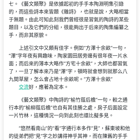
七。《藝文類聚》是依據起初的手手本陶淵明集引錄
的，而這些詩本來皆題《雜詩》，也就是說，大略相當
于無題。由此可知此刻我們曾經很是習氣的陶詩的某些
題目，以及它們的分組，很能夠出于后來的陶集編纂之
手，而非其原貌。
上述引文中又頗有佳字。例如“方澤十余畝”一句，
“澤”字年夜有興趣味，陶家園田居旁邊有很年夜一片水
面；而后來的簿本大略作“方宅十余畝”，大師也都習氣
了，一旦了解本來乃是“澤”字，頓時就會想到就那么八
九間草屋，怎么會占地十余畝呢。“方澤十余畝”
交流
好，應著為定本。
《藝文類聚》中陶詩的“榆竹蔭后檐”一句，較之通
行本的“榆柳蔭后檐”也自有其佳勝之處，房子后面設定
一片竹林，這種情況一向到此刻也還比擬多見。
“悠然看南山”的“看”字通行本多作“見”，蘇東坡和他
的徒弟們把“見”字之妙講得神乎其神，而在陳舊的手手