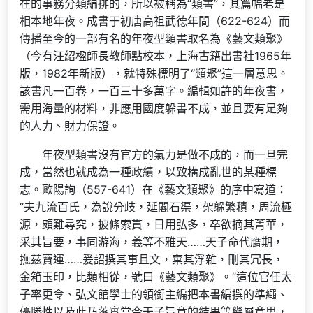
在的事務分類編排的，所以被稱為“類書”，其篇幅老是
相本地年夜。成書于初唐高祖武德年間（622-624）而
傳播至今的一部有名的年夜型類書取名為《藝文類聚》
（今有汪紹楹師長教師點校本，上海古籍出書社1965年
版，1982年新版），就特殊標明了“類聚”這一層意思。
該書凡一百卷，一百三十多萬字。編輯如許的年夜書，
需用海量的材料，非應用國度躲書不成，並且要有足夠
的人力、財力保證。
年夜型類書沒有官方的氣力是做不成的，而一旦完
成，當然也就成為一種政績，以致構成亂世的某種標
志。歐陽詢（557-641）在《藝文類聚》的序中寫道：
“夫九流百氏，為說分歧，延閣石渠，架躲繁積，周流極
源，頗難尋究，披條索貫，日用弘多，卒欲摘其菁華，
采其旨要，事同游海，義等不雅天……天子命代膺期，
撫茲寶運……爰詔撰其事且文，棄其浮雜，刪其冗長，
金箱玉印，比類相從，號曰《藝文類聚》。”這位官任太
子率更令、弘文館學士的領銜主編把本書編撰的準繩、
優勝性以及此乃落實當今天子旨意的結果等幾層意思，