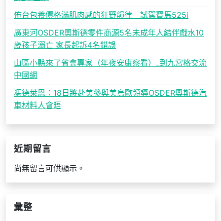
佈台包養價格滿肌肉感的狂野韻律 試駕寶馬525i
廣東河OSDER奧斯德零件商源5名未成年人結伴戲水10
歲孩子溺亡 家長起訴4名錯誤
山區小縣來了省會專家（年夜安康察看）_到九宮格交流
中國網
馮德萊恩：18日將赴美參與美烏歐領導OSDER奧斯德汽
車材料人會晤
近期留言
尚無留言可供顯示。
彙整