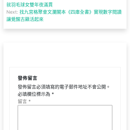
章
就羽毛球女雙年夜滿貫
導
Next:
找九宮格聚會文瀾閣本《四庫全書》實現數字閱讀
讓覺醒古籍活起來
覽
發佈留言
發佈留言必須填寫的電子郵件地址不會公開。
必填欄位標示為
*
留言
*