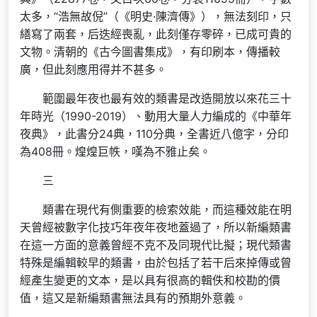
太多，“浩無故倪”（《明史·陳濟傳》），無法刻印，只
繕寫了兩套，后迭經喪亂，此刻僅存零碎，已成可貴的
文物。清朝的《古今圖書集成》，有印刷本，傳播較
廣，但此刻應用得并不甚多。
範圍最年夜也最有效的類書是改造開放以來花三十
年時光（1990-2019）、動用大量人力編成的《中華年
夜典》，此書分24典，110分典，全書近八億字，分印
為408冊。煌煌巨帙，嘆為不雅止矣。
三
類書在現代有側重要的檢索效能，而這種效能在明
天曾經被數字化技巧年夜年夜地蓋過了，所以新編類書
在這一方面的意義曾經不克不及同現代比擬；現代類書
特殊是編輯較早的類書，由於包括了若干后來掉傳或曾
經產生變更的文本，是以具有很高的輯佚和校勘的價
值，這又是新編類書無法具有的預期外意義。