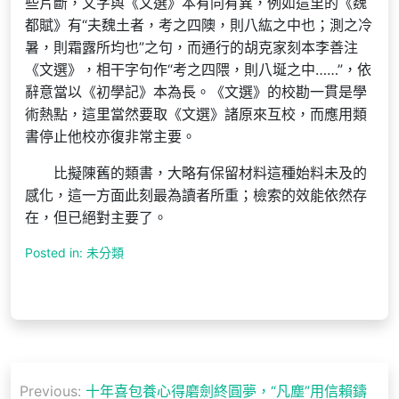
些片斷，文字與《文選》本有同有異，例如這里的《魏
都賦》有“夫魏土者，考之四隩，則八紘之中也；測之冷
暑，則霜露所均也”之句，而通行的胡克家刻本李善注
《文選》，相干字句作“考之四隈，則八埏之中……”，依
辭意當以《初學記》本為長。《文選》的校勘一貫是學
術熱點，這里當然要取《文選》諸原來互校，而應用類
書停止他校亦復非常主要。
比擬陳舊的類書，大略有保留材料這種始料未及的
感化，這一方面此刻最為讀者所重；檢索的效能依然存
在，但已絕對主要了。
Posted in: 未分類
文
Previous:
十年喜包養心得磨劍終圓夢，“凡塵”用信賴鑄